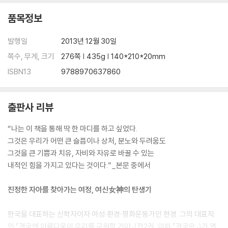
품목정보
발행일
2013년 12월 30일
쪽수, 무게, 크기
276쪽 | 435g | 140*210*20mm
ISBN13
9788970637860
출판사 리뷰
“나는 이 책을 통해 딱 한 마디를 하고 싶었다.
그것은 우리가 어떤 큰 슬픔이나 상처, 분노와 두려움도
그것을 큰 기쁨과 치유, 자비와 자유로 바꿀 수 있는
내적인 힘을 가지고 있다는 것이다.”_본문 중에서
진정한 자아를 찾아가는 여정, 여신女神의 탄생기
한국을 대표하는 신학자이자 여성·환경·평화운동가인 현경. 그의 대표작
인 『결국엔 아름다움이 우리를 구원할 거야』(전2권, 이하 『결국은』)가 열