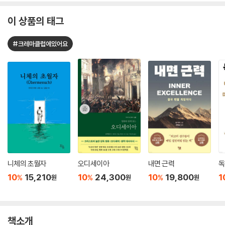
이 상품의 태그
#크레마클럽에있어요
니체의 초월자
오디세이아
내면 근력
독
10
15,210
10
24,300
10
19,800
1
%
%
%
원
원
원
책소개