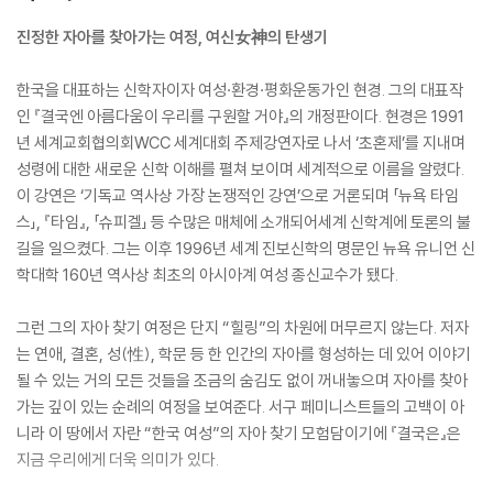
진정한 자아를 찾아가는 여정, 여신女神의 탄생기
한국을 대표하는 신학자이자 여성·환경·평화운동가인 현경. 그의 대표작
인 『결국엔 아름다움이 우리를 구원할 거야』의 개정판이다. 현경은 1991
년 세계교회협의회WCC 세계대회 주제강연자로 나서 ‘초혼제’를 지내며
성령에 대한 새로운 신학 이해를 펼쳐 보이며 세계적으로 이름을 알렸다.
이 강연은 ‘기독교 역사상 가장 논쟁적인 강연’으로 거론되며 「뉴욕 타임
스」, 『타임』, 「슈피겔」 등 수많은 매체에 소개되어세계 신학계에 토론의 불
길을 일으켰다. 그는 이후 1996년 세계 진보신학의 명문인 뉴욕 유니언 신
학대학 160년 역사상 최초의 아시아계 여성 종신교수가 됐다.
그런 그의 자아 찾기 여정은 단지 “힐링”의 차원에 머무르지 않는다. 저자
는 연애, 결혼, 성(性), 학문 등 한 인간의 자아를 형성하는 데 있어 이야기
될 수 있는 거의 모든 것들을 조금의 숨김도 없이 꺼내놓으며 자아를 찾아
가는 깊이 있는 순례의 여정을 보여준다. 서구 페미니스트들의 고백이 아
니라 이 땅에서 자란 “한국 여성”의 자아 찾기 모험담이기에 『결국은』은
지금 우리에게 더욱 의미가 있다.