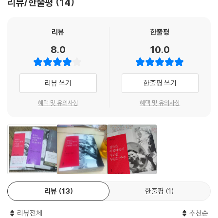
리뷰/한줄평
14
「뉴욕 타임스」, 『타임』, 「슈피겔」 등 수많은 매체에 소개되어세계 신학계에
한 책이다. 많은 여성들이 이 책을 읽고 스스로 행복해지는 법, 자신을 치유
토론의 불길을 일으켰다. 그는 이후 이화여대 기독교학과 교수, 하버드대
하고 이 세상과 지구를 치유하는 법을 발견하기를 기원한다.
‘종교와 여성’ 분야 초빙교수를 거쳐, 1996년 세계 진보신학의 명문인 뉴
- 법륜스님(정토회 지도법사, 『인생수업』 저자)
리뷰
한줄평
욕 유니언 신학대학 160년 역사상 최초의 아시아계 여성 종신교수가 됐다.
8.0
10.0
그런 그의 자아 찾기 여정은 단지 “힐링”의 차원에 머무르지 않는다. 저자
모든 것을 치유하고 살려낼 수 있는 인간 내면의 힘, 저자가 ‘여신’이라 부
는 연애, 결혼, 성(性), 학문 등 한 인간의 자아를 형성하는 데 있어 이야기
르는 그 힘을 그는 스스로의 삶을 통째로 보여주면서 용감하게, 그리고 아
될 수 있는 거의 모든 것들을 조금의 숨김도 없이 꺼내놓으며 자아를 찾아
름답게 증언하고 있다. 이제 우리 앞에 현실로 다가온 미래의 여성적 영성
리뷰 쓰기
한줄평 쓰기
가는 깊이 있는 순례의 여정을 보여준다. 서구 페미니스트들의 고백이 아
에 목말라하는 이들은 이 책에서 시원한 생수를 맛보게 될 것이다.
니라 이 땅에서 자란 “한국 여성”의 자아 찾기 모험담이기에 『결국은』은
- 오강남(캐나다 리자이나 대학교 종교학 명예교수, [종교너머, 아하!] 이
혜택 및 유의사항
혜택 및 유의사항
지금 우리에게 더욱 의미가 있다.
사장)
이 책이 쓰였을 때의 시대 분위기 또한 우리에게 시사하는 바가 있다. 저자
십여 년 만에 다시 읽은 현경의 글에서 그녀의 비밀스러운 ‘그녀’와 반갑게
현경은 세기말 분위기가 한창이던 1999년 가을부터 2000년 여름까지 1
해후했다. 일사후퇴 때 흥남부두 앞에서 엄마 손을 놓친 어린아이가 삼십
년간을 히말라야의 수도원에서 보내며 이 책을 집필했다(그 전해는 준비
년도 더 지난 어느 날 우연히 엄마를 만난 듯이 이 글을 읽으며 ‘그녀’와 함
기간으로, 독일, 프랑스, 오스트리아, 아프리카의 여러 나라, 쿠바 등 세계
께 눈물 흘리고 노래하고 흥겹게 춤추었다. 모든 것들의 태초인 ‘그녀’를
각지로 강연을 다니며 다양한 사람들을 만났고, 새천년의 시작을 계룡산
만나고 나니 내가 훌쩍 더 아름다워진 것 같다. 분명하다.
신원사에서 스님들과 함께 백 일 동안거를 하며 맞았다). 히말라야에서 뉴
리뷰
13
한줄평
1
- 정혜신(정신과 전문의, 마인드프리즘 대표)
욕으로 돌아가 뉴욕과 한국을 오가며 책을 마무리하던 2001년 가을, 9?11
테러가 발생했다. 힘겹게 자아를 찾은 저자에게 시대는 다시 ‘(네가 삶에게
리뷰전체
추천순
내 인생의 책 한 권을 꼽으라면 단언컨대 이 책이다. 이 책의 위로와 격려가