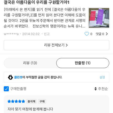
짜 세상 속에서 이것들은 서로가 서로를 그리워하며 이미 서로가 서로의
결국은 아름다움이 우리를 구원할거야1
안에 있었다. 생명체는 양쪽 모두에 해당되기도 했고 또한 그렇지 않기도
[미래에서 온 편지]를 읽기 전에 [결국은 아름다움이 우
했다.
리를 구원할거야1,2]를 먼저 읽어 본다면 이해에 도움이
나는 그 생명체들이 태어나는 소리를 듣고 그 소리를 대중들에게 전달하고
될 것이다. 2권을 뒤늦게 주문해서 받아본 관계로 서평의
싶었다. 신학 강연처럼이 아니라 대중적인 음악회처럼, 록 콘서트처럼, 시
순서가 바뀌었다. 진보신학의 명문이라는 뉴욕 유니언
골 마을의 축제처럼, 즐겁지만 경건한 제의처럼 그렇게 전달하고 싶었
신학대학의 최최의 아시아계 여성 종신교수이자 에코페
w******a
2014.02.02.
신고
0
댓글
0
미니스트인 신학자 현경. 기독교인이 아닌 내가 그녀의 책
다.”(209쪽)
을 선택한 것은 에코페미니스트라는 단
리뷰 전체보기
리뷰
13
한줄평
1
클린봇
이 부적절한 글을 감지 중입니다.
설정
구매한줄평
추천순
종이책
구매
자아 찾기 여정에 함께해 봅니다