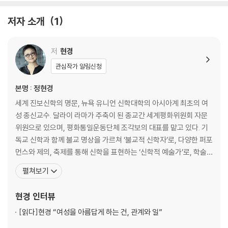
두 개의 공간/ Lover/ 집들이: 공방수, 그 축복과 저주 사이/ 아름다운 남
자, 그의 결혼/ 서로를 선택한 뉴욕의 새 가족/ 뉴욕에서의 나의 일/ 뉴욕
저자 소개
1
의 새 친구들/ 생일파티
저
현경
관심작가 알림신청
본명 : 정현경
세계 진보신학의 명문, 뉴욕 유니언 신학대학의 아시아계 최초의 여
성 종신교수. 달라이 라마가 주축이 된 종교간 세계평화위원회 자문
위원으로 있으며, 평화통일운동단체 조각보의 대표를 맡고 있다. 기
독교 신학과 함께 불교 명상을 가르쳐 ‘불교적 신학자’로, 다양한 퍼포
먼스와 제의, 축제를 통해 신학을 표현하는 ‘신학적 예술가’로, 학술,
사회운동, 영적 수련, 예술의 경계를 넘나들어 ‘문화통역사’로도 불린
펼쳐보기
다. 이 외에 한국 대표 페미니스트, 여성해방신학자, 환경운동가, 평
화운동가 등 다양한 수식어가 있지만, 그는 모든 것을 생생하게 살려
현경
인터뷰
낸다는 ‘살림이스트’로 불리기를 바란다. 2
[읽다]
현경 “여성을 아름답게 하는 건, 관계와 일”