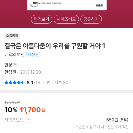
미리보기
사이즈비교
공유하기
소득공제
결국은 아름다움이 우리를 구원할 거야 1
뉴욕의 여신
개정판
현경
저
열림원
2013.12.30.
8.1
판매지수
24
14
13,000
원
10
11,700
YES포인트
650원 (5%)
5만원 이상 구매 시 2천원 추가 적립