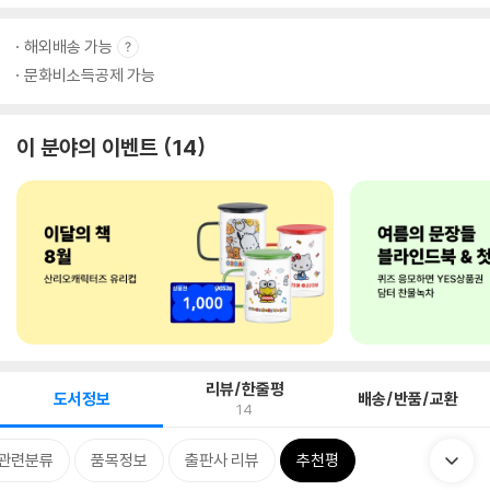
해외배송 가능
문화비소득공제 가능
이 분야의 이벤트
14
리뷰/한줄평
도서정보
배송/반품/교환
14
관련분류
품목정보
출판사 리뷰
추천평