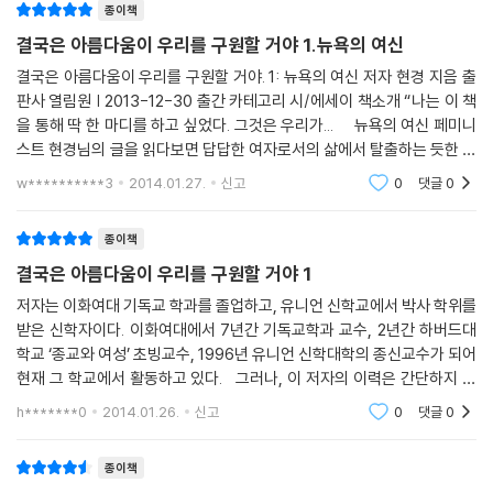
종이책
“이만하면 잘 적응한, 성공적인 성인 여자의 삶이라고 할 수 있었다. 하지
결국은 아름다움이 우리를 구원할 거야 1.뉴욕의 여신
만 날이 갈수록 분명해지는 것은 나는 이렇게 살고 싶지 않다는 마음이었
다. 이 익숙함, 이 편안함 속에서 나는 무언가를 잃어버리고 있었다. 아니,
결국은 아름다움이 우리를 구원할 거야. 1: 뉴욕의 여신 저자 현경 지음 출
판사 열림원 | 2013-12-30 출간 카테고리 시/에세이 책소개 “나는 이 책
그 정도가 아니라 그 무언가가 태어나려 하는 것을 가로막고 있다는 느낌
을 통해 딱 한 마디를 하고 싶었다. 그것은 우리가... 뉴욕의 여신 페미니
이 들었다. 무엇이 태어나려고 하는 것일까? 알 듯하면서도 잡히지 않았다.
스트 현경님의 글을 읽다보면 답답한 여자로서의 삶에서 탈출하는 듯한 느
하지만 점점 분명해지는 것은 내가 이 익숙함과 편안함 속에 계속 있게 된
낌이 든다. 날개를 달고 내가 원하는 세계로 훨훨 날
다면 ‘그 무엇’은 결코 태어나지 못하리라는 확신이었다.”(71쪽)
w**********3
2014.01.27.
신고
0
댓글
0
두 개의 시간, 두 개의 공간
종이책
결국은 아름다움이 우리를 구원할 거야 1
고향으로 가려던 차에 운명처럼 찾아온 기회를 택해 뉴욕 유니언 신학대학
저자는 이화여대 기독교 학과를 졸업하고, 유니언 신학교에서 박사 학위를
종신교수로 부임한 현경은 ‘사랑과 지혜의 만남-기독교와 불교와의 대
받은 신학자이다. 이화여대에서 7년간 기독교학과 교수, 2년간 하버드대
화’를 가르치며, 뉴욕의 게이 커뮤니티, 페미니스트(글로리아 스타이넘
학교 ‘종교와 여성’ 초빙교수, 1996년 유니언 신학대학의 종신교수가 되어
등)들과 교류하며, 이별의 고통을 몸으로 겪으며 뉴욕에서의 첫해를 보낸
현재 그 학교에서 활동하고 있다. 그러나, 이 저자의 이력은 간단하지 않
다. 201~218쪽에서 길게 풀어놓은 우리 시대 신학에 대한 절절한 고민과
다. 1999년부터 2000년까지 불교 명상을 배우며 히말라야의 수도원에서
h*******0
2014.01.26.
신고
0
댓글
0
그만의 신학적 이해가 탄생하는 과정이 백미이다.
살기도
종이책
“잘 정리되고 구분되어 서로 섞이지 않는 세상은 우리 머릿속에만 있다. 진