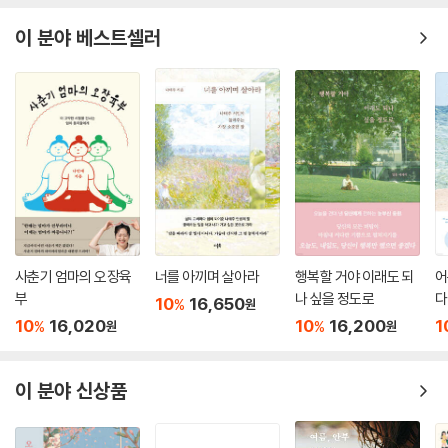
이 분야 베스트셀러
사춘기 엄마의 오장육
너를 아끼며 살아라
행복할 거야 이래도 되
어
부
나 싶을 정도로
다
10
16,650
%
원
10
16,020
10
16,200
1
%
%
원
원
이 분야 신상품