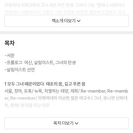
이화여대 기독교학과 교수 6년 차인 현경. 그러나 그는 ‘일이나 사랑이나
인생이나 사람이나 다 그렇고 그런 것’라는 비참한 결론에 도달하고 자기
자신을 치유하기 위해, 꼭 죽어야만 한다면 한마디 유언이라도 남기기 위
책소개 더보기
해 책을 쓰기 시작한다. 1권에서는 한국을 떠나기까지의 내적 고민과 뉴욕
유니언 신학대학의 교수로 부임한 첫해의 뜨거운 삶이 펼쳐진다.
목차
2권에서는 다시 시간을 거슬러 올라가 한국에서의 학생운동, 미국 유학생
활, 첫 남편과의 결혼과 이혼 과정, 우연히 밝혀진 비밀스러운 가족사, 호
-서문
주 캔버라 WCC 총회에서 ‘초혼제’를 지낸 이후 완전히 달라진 삶, 뉴욕과
-프롤로그: 여신, 살림이스트, 그녀의 탄생
보스턴 선원(禪院)들에서의 명상, 틱낫한 스님과의 만남 등을 써내려간
-살림이스트 선언
다. 그 과정 중에 그와 함께하며 ‘너를 다시 온전하게 해줄 수 있는 이는 너
자신뿐’이라 말하는 여신의 위로와 가르침이 10개의 놀라운 비전으로 제
1 모두 그녀 때문이었다: 태초의 몸, 깊고 푸른 몸
시된다.
서울, 장마, 유혹/ 뉴욕, 작열하는 태양, 재회/ Re-member, Re-memb
er, Re-member/ 이화여대의 이상한 젊은 여교수/ 그녀, 유니언 신학대
삶이 나에게 무엇을 원하는지 깨달음으로써 자신도 행복해지고 이 세상과
학, 항해/ 한국을 떠난 이유
지구도 살려낼 수 있는 여신의 탄생기는 오늘날의 세계, 특히 오늘날의 한
국사회에서 더욱 절실하게 다가온다.
2 우리는 모두 꿈을 찾아 이곳에 왔다
목차 더보기
뉴욕, 160년 역사상 최초의 아시아계 여교수/ 여신의 음모/ 두 개의 시간,