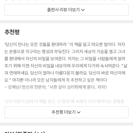
림원에서 출간되었다. 부제에 붙은 “여신女神”이라는 단어가 조용히 시
출판사 리뷰 더보기
선을 끈다. 이는 내면의 진정한 자아를 의미하는 메타포metaphor이다. 2
001년 12월, 이 책이 처음 출간되었을 당시만 해도 “여신”은 일상에서 좀
처럼 접할 수 없는 말이었다. 그러나 12년이 지난 지금, 미디어나 생활 속에
추천평
서 “여신”은 더 이상 낯선 말이 아니다. 독립적이고 자유롭고 행복한, 누가
보기에도 단연코 아름다운 여성을 우리는 “여신”이라고 부른다. 많은 이들
‘당신이 만나는 모든 것들을 환대하라.’ 이 책을 덮고 떠오른 말이다. 저자
의 삶의 방향을 바꾼 것으로 유명한 『결국은』은 출간 후 오랜 시간이 지난
는 온몸으로 지구라는 행성과 부딪친다. 그러자 세상이 가슴을 열고 그녀
지금도 여전히 “진정한 자아를 찾기 위한 필독서”로 회자되고 있다. 삶이
를 환대해서 자신의 비밀을 보여준다. 저자는 그 비밀을 사람들에게 알려
나에게 무엇을 원하는지 깨달음으로써 자신도 행복해지고 이 세상과 지구
주기 위해 이젠 자신의 비밀을 내보이며 우리에게 다가와 속삭여준다. “삶
도 살려낼 수 있는 여신의 탄생기는 오늘날의 세계, 특히 오늘날의 한국사
과 연애하세요. 당신이 얼마나 아름다운지 몰라요. 당신이 바로 여신이에
회에서 더욱 절실하게 다가온다.
요.” 여자뿐 아니라 모든 남자들에게 꼭 추천하고 싶은 책이다.
- 김혜남(정신과 전문의, 『서른 살이 심리학에게 묻다』 저자)
너무 일러 더욱 위험했던
한국 여성의 자아 찾기 모험담
나이 서른이 넘어 이 책을 읽고, 난 엄마 배 속에서 다시 태어나는 경험을
했다. 그리고 거짓말처럼 처음부터 다시 시작할 수 있었다.
추천평 더보기
현경은 1991년 세계교회협의회WCC 세계대회 주제강연자로 나서 ‘초혼
- 나윤선(재즈 보컬리스트)
제’를 지내며 성령에 대한 새로운 신학 이해를 펼쳐 보이며 세계적으로 이
름을 알렸다. 이 강연은 ‘기독교 역사상 가장 논쟁적인 강연’으로 거론되며
영혼의 진보가 여성들 삶의 모든 문제를 풀어준다는 진실을 감동적으로 전