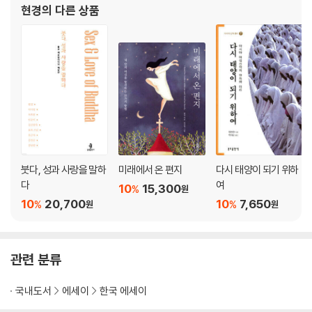
현경
의 다른 상품
붓다, 성과 사랑을 말하
미래에서 온 편지
다시 태양이 되기 위하
다
여
10
15,300
%
원
10
20,700
10
7,650
%
%
원
원
관련 분류
국내도서
에세이
한국 에세이