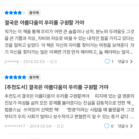
원하는 것이 아니라) 삶이 너에게 원하는 것을 하라’고 명령했다. 세계의
없었다면 나는 나 자신을 결코 찾지 못했을 것이다. 벅찬 감동에 뉴욕에 사
위기를 가장 극명하게 드러내는 시기에 쓰인 이 책은 생태계의 위협으로
종이책
는 저자를 직접 찾아갔던 그날이 아직도 생생하다.
또 한 번의 절체절명의 위기를 예감하는 이 시대의 깨어 있는 사람들에게
홍석천(배우)
결국은 아름다움이 우리를 구원할 거야
비전(秘典)이 될 만하다.
작가는 이 책을 통해 우리가 어떤 큰 슬픔이나 상처, 분노와 두려움도 그것
을 큰 기쁨과 치유, 자비와 자유로 바꿀 수 있는 내적인 힘을 가지고 있다는
이화여대 기독교학과 교수 6년 차인 현경. 그러나 그는 ‘일이나 사랑이나
것을 말하고 싶었다. 이 책은 자신의 자아를 찾아가는 여정을 보여준다. 자
인생이나 사람이나 다 그렇고 그런 것’라는 비참한 결론에 도달하고 자기
기 자신을 찾아가는 일은 어쩌면 가장 먼저 해야하고, 늘 해야하는 일이다.
자신을 치유하기 위해, 꼭 죽어야만 한다면 한마디 유언이라도 남기기 위
하지만 다른 것을 생각하느라 자신을 찾는 것을 잃고 살아간다. 한국을 대
j*****6
2014.02.03.
신고
1
댓글
0
해 책을 쓰기 시작한다. 1권에서는 한국을 떠나기까지의 내적 고민과 뉴욕
표
유니언 신학대학의 교수로 부임한 첫해의 뜨거운 삶이 펼쳐진다.
종이책
나는 ‘배부른 돼지’인가?
[추천도서] 결국은 아름다움이 우리를 구원할 거야
추천도서 결국은 아름다움이 우리를 구원할꺼야. 띠지에 있는 글 영혼의
어느 날 현경을 찾아온 ‘그녀(여신)’는 현경을 ‘배부른 돼지’라고 부르고,
진보가 여성들 삶의 모든 문제를 물어준다는 진실을 감동적으로 전한 책 _
현경은 그날 이후 그 말을 화두로 삼는다. 괜찮은 3층 전셋집과 멋있는 연
법륜스님 쓰여있어 선택한 책! ‘현경’이라는 사람을 왜 몰랐을까. 그것
구실을 가진 중견 교수의 삶. 그러나 현경은 ‘도인이나 깨달은 자가 되고 싶
부터가 우리 사회가 얼마나 보수적이고 편협한지 알 수 있는 증거 같다. 그
지 우아한 노예로서 살고 싶지 않다’는 자신의 마음을 확인하고 고향 병천
녀는 누구보다도 뜨겁게 삶을 살아왔고, 비겁함
l********7
2014.02.04.
신고
0
댓글
0
으로 내려가기로 한다. 죽을 가능성을 품고.