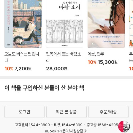
오늘도 버스는 달립니
길목에서 듣는 바람 소
여름, 안부
우
다
리
동
10
15,300
%
원
10
7,200
28,000
1
%
원
원
이 책을 구입하신 분들이 산 분야 책
로그인
최근 본 상품
주문/배송
고객센터 1544-3800
티켓 1544-6399
중고샵 1566-4295
eBook 1:1문의/채팅상담