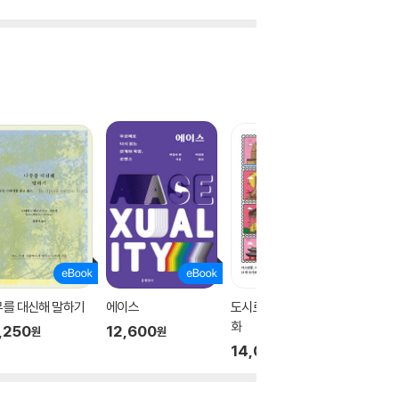
무를 대신해 말하기
에이스
도시로 보는 이슬람 문
가부장 
화
,250
12,600
12,60
원
원
14,000
원