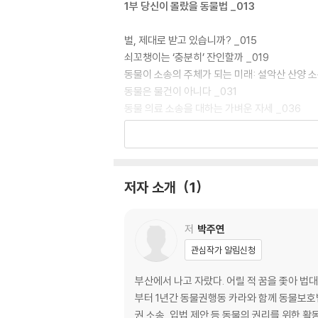
1부 당신이 몰랐을 동물법 _013
벌, 제대로 받고 있습니까? _015
쇠꼬챙이는 ‘충분히’ 잔인할까 _019
동물이 소송의 주체가 되는 미래: 설악산 산양 소
동물은 물건이 아니다 _031
동물 의료 소송을 대하는 가벼운 자세 _036
쉽지 않은 의료 소송 준비 _041
학대를 목격한 당신! _046
참을 수 없는 반려의 가벼움 _050
잡았다! 개장수 트럭 _055
저자 소개
1
‘식용’ 동물은 고통 속에서 죽어도 괜찮다? _05
개 식용과 거래는 왜 금지되어야 하는가 _064
저
박주연
2부 동물과 인간의 더 나은 관계 맺기: 새로운 동
관심작가 알림신청
새로운 동물법 1. 동물보호법 _073
부산에서 나고 자랐다. 어릴 적 꿈을 좇아 법대
새로운 동물법 2. 동물원법과 야생생물법 _087
부터 1년간 동물권행동 카라와 함께 동물보호
만족하기엔 이르다 _096
권 소송, 입법 제안 등 동물의 권리를 위한 활동을 꾸준히 이어가고 있다. 부산대학교 법과대학 졸업 영국 Universi