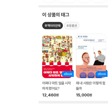
이 상품의 태그
#책아미안해
#동물권
어쩌다 마트 일을 시작
왜 내 사랑은 이렇게 힘
하게 됐어요?
들까
12,460
15,000
원
원