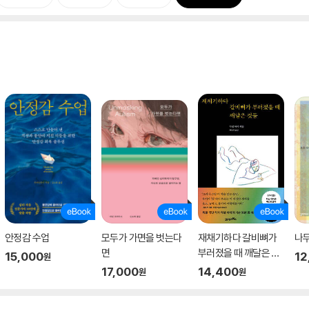
안정감 수업
모두가 가면을 벗는다
재채기하다 갈비뼈가
나
면
부러졌을 때 깨달은 것
15,000
12
원
들
17,000
14,400
원
원