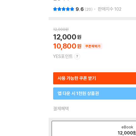
9.6
판매지수
102
20
12,000
원
12,000
10,800
쿠폰혜택가
YES포인트
사용 가능한 쿠폰 받기
앱 다운 시 1천원 상품권
결제혜택
eBook
12,000