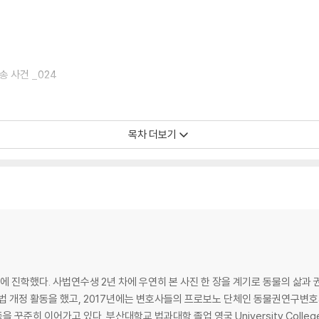
송 사건 _024
목차 더보기
9
물법 _071
에 진학했다. 사법연수생 2년 차에 우연히 본 사진 한 장을 계기로 동물의 삶과 권
법 개정 활동을 했고, 2017년에는 변호사들의 프로보노 단체인 동물권연구변호
ty College London(LL.M.) 졸업 제51회 사법시험 합