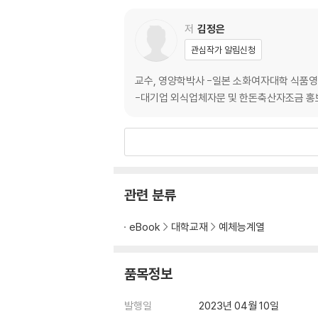
저
김정은
관심작가 알림신청
교수, 영양학박사 -일본 소화여자대학 식품영
-대기업 외식업체자문 및 한돈축산자조금 홍
관련 분류
eBook
대학교재
예체능계열
품목정보
발행일
2023년 04월 10일