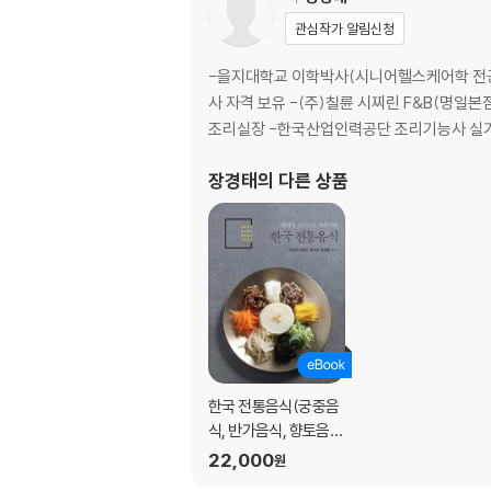
관심작가 알림신청
-을지대학교 이학박사(시니어헬스케어학 전공)
사 자격 보유 -(주)칠륜 시찌린 F&B(명일본점
조리실장 -한국산업인력공단 조리기능사 실기
장경태
의 다른 상품
한국 전통음식(궁중음
식, 반가음식, 향토음
식, 시절음식)
22,000
원