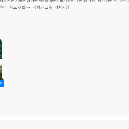
 해외봉사단 기술면접위원 -농림식품기술기획평가원(농기평) 평가위원 -대한민
안산대학교 호텔조리제빵과 교수, 기획처장