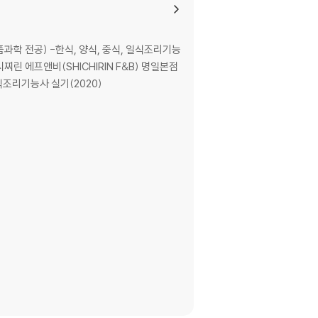
 전공) -한식, 양식, 중식, 일식조리기능
찌린 에프앤비(SHICHIRIN F&B) 명일본점
조리기능사 실기(2020)