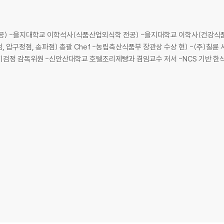
 -을지대학교 이학석사(식품산업외식학 전공) -을지대학교 이학사(건강식품과학
, 압구정점, 송파점) 총괄 Chef -농림축산식품부 장관상 수상 현) -(주)칠륜 시
검정 감독위원 -신안산대학교 호텔조리제빵과 겸임교수 저서 -NCS 기반 한식