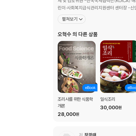
제 및 검토위원 -한국국제협력단(KOICA)
린이·사회복지급식관리지원센터 센터장 -신
펼쳐보기
오혁수
의 다른 상품
조리사를 위한 식품학
일식조리
개론
30,000
원
28,000
원
저
장경태