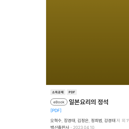
소득공제
PDF
일본요리의 정석
eBook
PDF
오혁수
장경태
김정은
정희범
강경태
저
외 
백산출판사
2023.04.10.