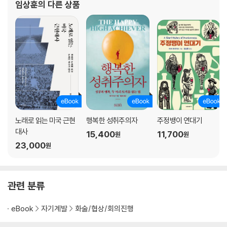
임상훈
의 다른 상품
관성 원칙에 취약한 사람들
PART 8 연대감 원칙
‘우리’라는 관계
연대감이 사업에 미치는 영향 | 연대감은 진실보다 강력하다 | 팀의 승리가
곧 나의 승리다 | 연대감과 인간관계
같은 집단에 속해 있다는 느낌
친족 | 장소
함께 행동한다는 것
노래로 읽는 미국 근현
행복한 성취주의자
주정뱅이 연대기
비슷함에서 호감으로 | 공동의 경험이 가져온 자기희생 | 태초에 음악이 있
대사
15,400
11,700
원
원
었다 | 논리적 접근 vs. 감정적 접근 | 반복적인 상호 교환 | 함께 고통 겪기
23,000
원
| 공동 창작 | 충고 요청이야말로 좋은 충고이다
더 큰 화합을 위한 연대감
‘더 큰 우리’를 위한 행동들
관련 분류
연대감 원칙에 대응하는 자기방어 전략
eBook
자기계발
화술/협상/회의진행
PART 9 순식간에 설득하라