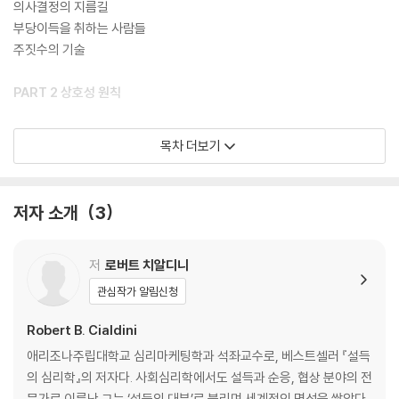
는 방법 등을 살펴본다. 각 원칙이 사람들로부터 확실하게 무의식적인 복
의사결정의 지름길
종을 이끌어내는 능력, 즉 뭔가 깊이 사고해보기 전에 먼저 긍정적으로 응
부당이득을 취하는 사람들
답하게 만드는 능력과 어떤 관계를 맺고 있는지도 들여다보라.
주짓수의 기술
PART 2 상호성 원칙
상호성의 작동 방식
목차 더보기
상호성의 압도적인 위력 | 정치가의 착각 또는 은폐 | 공짜 샘플은 없다 | 고
객 맞춤화를 통한 개인화 | 원치 않는 호의도 갚아야 한다 | 상호성 원칙은
불공평한 교환을 일으킨다
저자 소개
3
상호 양보
‘거절 후 양보’ 전략 | 워터게이트 사건의 미스터리 | ‘거절 후 양보’ 전략의
효과와 부작용 | 헌혈 장기 약정 | 기분 좋은 부작용
저
로버트 치알디니
상호성 원칙에 대응하는 자기방어 전략
관심작가 알림신청
호의와 설득 전략을 구분하라 | 상대의 실체를 파악하라
Robert B. Cialdini
PART 3 호감 원칙
애리조나주립대학교 심리마케팅학과 석좌교수로, 베스트셀러 『설득
의 심리학』의 저자다. 사회심리학에서도 설득과 순응, 협상 분야의 전
이익을 위한 호감
문가로 이름난 그는 ‘설득의 대부’로 불리며 세계적인 명성을 쌓았다.