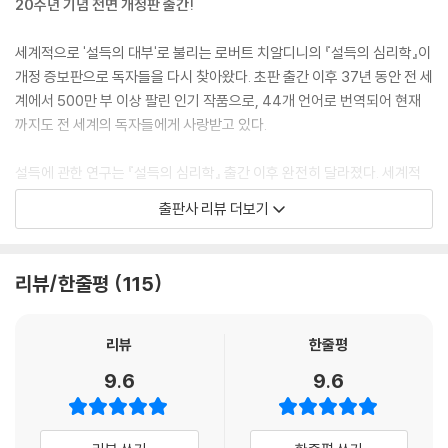
20주년 기념 전면 개정판 출간!
세계적으로 '설득의 대부'로 불리는 로버트 치알디니의 『설득의 심리학』이
개정 증보판으로 독자들을 다시 찾아왔다. 초판 출간 이후 37년 동안 전 세
계에서 500만 부 이상 팔린 인기 작품으로, 44개 언어로 번역되어 현재
까지도 전 세계의 독자들에게 사랑받고 있다.
설득에 관한 연구는 『설득의 심리학』 출간 이후 완전히 달라졌다. 세계적
으로 설득이라는 키워드에 커다란 관심이 쏠리며, 연구 자료와 심리학적
출판사 리뷰 더보기
접근 방식도 광범위해지고 더욱 다양해졌다. 또 대중문화와 기술 발전으로
인한 새로운 비즈니스 분야들이 생겨나며, 설득의 전략 또한 비약적으로
발전했고, 다양한 문화권을 대상으로 한 비교문화적인 사회연구도 활발해
리뷰/한줄평
115
졌다. 이러한 환경 변화 속에서 사람들은 설득의 원칙을 어떻게 적용하고
있을까? 부당하고 불공평한 상황에서 사람들은 어떻게 대응하고 있을까?
설득의 무기를 더 효과적으로 활용하는 방법은 없을까? 이러한 질문에 대
리뷰
한줄평
한 해답은 곧 자신이 원하는 것을 얻게 해줄 뿐만 아니라 궁극적으로 상대
9.6
9.6
방의 마음을 사로잡는 힌트의 실마리를 잡게 될 것이다.
이번에 출간된 개정 증보판에서는 설득 동기에 따라 알맞은 원칙을 적재적