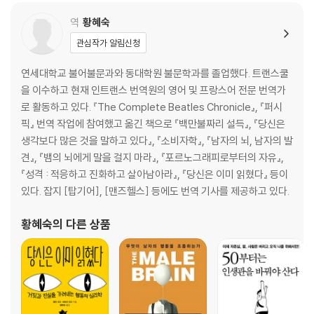
역
황혜숙
PART 5 권위 원칙
관심작가 알림신청
권위의 위력
연세대학교 불어불문과와 동대학원 불문학과를 졸업했다. 트랜스쿨
맹목적 복종의 매력과 위험
을 이수하고 현재 인트랜스 번역원의 영어 및 프랑스어 전문 번역가
내용보다 암시
로 활동하고 있다. 『The Complete Beatles Chronicle』, 『퍼시
직함 | 복장 | 장식
픽』 번역 작업에 참여했고 옮긴 책으로 『백만불짜리 설득』, 『당신은
신뢰할 수 있는 권위
생각보다 많은 것을 말하고 있다』, 『소비자학』, 『남자의 뇌, 남자의 발
전문지식 | 신뢰성
견』, 『뱀의 뇌에게 말을 걸지 마라』, 『포르노그래피로부터의 자유』,
권위 원칙에 대응하는 자기방어 전략
『성격 : 적응하고 진화하고 살아남아라』, 『당신은 이미 읽혔다』 등이
진정한 자격에 초점을 맞춰라 | 교활한 진실에 주의하라
있다. 잡지 [탑기어], [맨즈헬스] 등에도 번역 기사를 제공하고 있다.
PART 6 희소성 원칙
황혜숙
의 다른 상품
부족은 최선, 손실은 최악
한정판매 | 시간제한
자유의 침해에 대한 심리적 반발
미운 두 살과 십 대의 심리적 반발 | 욕망의 합리화 | 검열의 작용과 반작용