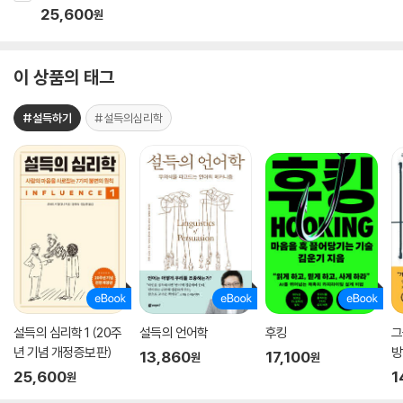
25,600
원
이 상품의 태그
#설득하기
#설득의심리학
설득의 심리학 1 (20주
설득의 언어학
후킹
그
년 기념 개정증보판)
방
13,860
17,100
원
원
25,600
1
원