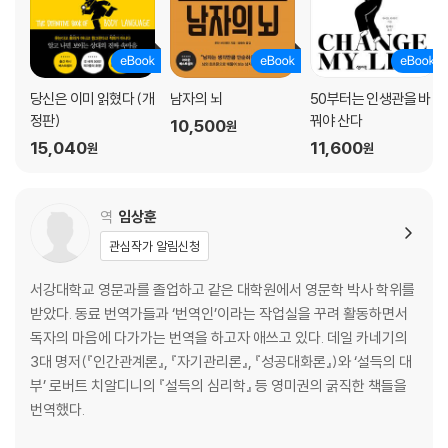
| 반발을 줄이는 효과적인 방법
희소성 원칙을 위한 최적의 조건
가진 것을 빼앗겼을 때 더 큰 결핍을 느낀다 | 희소 자원을 둘러싼 어리석은
경쟁 | 나만의 독특함을 과시하는 차별화 전략
당신은 이미 읽혔다 (개
남자의 뇌
50부터는 인생관을 바
희소성 원칙에 대응하는 자기방어 전략
정판)
꿔야 산다
10,500
원
15,040
11,600
원
원
PART 7 일관성 원칙
일관성에 대한 욕구
역
임상훈
고민할 필요 없는 편리한 선택 | 자기 기만의 요새 | 완구회사의 교묘한 마
케팅 전략
관심작가 알림신청
일관성의 열쇠는 ‘입장 정립’
서강대학교 영문과를 졸업하고 같은 대학원에서 영문학 박사 학위를
‘한 발 들이밀기’ 전략 | 효과적인 입장 정립의 필요조건 | 문서작성의 마법
받았다. 동료 번역가들과 ‘번역인’이라는 작업실을 꾸려 활동하면서
| 공개적인 입장 표명 | 수고스러운 입장 정립의 효과 | 자발적 선택과 내적
독자의 마음에 다가가는 번역을 하고자 애쓰고 있다. 데일 카네기의
책임감 | ‘낮은 공 던지기’ 전략
3대 명저(『인간관계론』, 『자기관리론』, 『성공대화론』)와 ‘설득의 대
‘낮은 공’ 전략의 바람직한 사용법
부’ 로버트 치알디니의 『설득의 심리학』 등 영미권의 굵직한 책들을
일관성을 위한 신호 보내기
번역했다.
일관성 원칙에 대응하는 자기방어 전략
배 속이 불편한 느낌에 반응하라 | 마음속 깊은 곳의 느낌을 포착하라 | 일