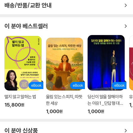
배송/반품/교환 안내
이 분야 베스트셀러
떨지 않고 말하는 법
울림 있는 스피치, 따뜻
당신이 말을 잘해야 하
유
한 세상
는 이유1 _단답형 대화
15,800
1
원
를 피하라 외 12편
1,000
1,000
원
원
이 분야 신상품