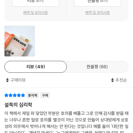
리뷰 쓰기
한줄평 쓰기
소에 사용할 수 있게 원칙의 순서를 재배치하면서 완성도를 높였다. 지난
연구를 토대로 원하는 설득 목적에 따라 재구성한 것이다. 상호 간의 긍정
혜택 및 유의사항
혜택 및 유의사항
적인 관계 쌓기가 중요할 때 상호성, 호감, 연대감 원칙을, 불확실성 줄이
기에는 사회적 증거와 권위 원칙, 행동 자극에는 일관성과 희소성 원칙을
적용하는 등 가장 효과적인 설득의 도구를 확인하는 데 적합한 구성으로
재배치하였다.
또 독자들이 직접 보내준 ‘독자 편지’들도 업데이트했을 뿐 아니라, 일상적
5
인 사람들 사이의 상호작용에서 설득의 역할에 관해 보도한 기사들을 수록
리뷰
49
한줄평
66
하여, 비단 실험실에서만 연구한 내용이 아니라 일상생활 속에서 일어나는
설득의 작동 과정까지 아우르고 있다. 그 면면을 살펴보면 우리가 일상생
구매리뷰
추천순
활에서 누군가에게 얼마나 쉽게 설득당하고, 어처구니없이 속아 넘어가
고, 나쁜 결과를 초래하는지 알 수 있다.
종이책
구매
마지막으로 이번 개정 증보판에서 가장 눈여겨보아야 할 점은 보편적인 사
설득의 심리학
회적 설득의 원칙인 ‘연대감’이 추가되었다. 설득의 달인들은 대부분 ‘우
이 책에서 제일 와 닿았던 부분은 호의를 베풀고 그로 인해 감사를 받을 때
리’라는 관계 속에서 단단한 기반을 형성한다. 같은 집단에 속해 있다고 생
는 너무나 흔한 말로 호의를 별것이 아닌 것으로 만들어 상대방에게 상호
각되는 사람에게 ‘예스’를 더 쉽게 이끌어내는 경향이 있기 때문이다. 간단
성의 의무에서 벗어나게 해서는 안 된다는 것입니다.예를 들어 '대단한 일
하게 ‘우리’를 정의하면 자신을 공유하는 관계라고 할 수 있다. 여기에는 인
도 아닌걸요', '괘념치 마세요', '누구에게라도 그랬을 거예요'와 같은 말 보