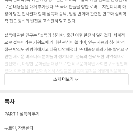
로운 내용들을 대거 추가됐다. 또 국내 팬들을 향한 로버트 치알디니의 애
정이 담긴 인사말과 함께 설득과 승낙, 입장 변화와 관련된 연구와 심리학
적 접근 방식의 발전을 고스란히 담고 있다.
설득에 관한 연구는 『설득의 심리학』 출간 이후 완전히 달라졌다. 세계적
으로 설득이라는 키워드에 커다란 관심이 쏠리며, 연구 자료와 심리학적
접근 방식도 광범위해지고 더욱 다양해졌다. 또 대중문화와 기술 발전으로
인한 새로운 비즈니스 분야들이 생겨나며, 설득의 전략 또한 비약적으로
발전했고, 다양한 문화권을 대상으로 한 비교문화적인 사회연구도 활발해
졌다. 이러한 환경 변화 속에서 사람들은 설득의 원칙을 어떻게 적용하고
있을까? 부당하고 불공평한 상황에서 사람들은 어떻게 대응하고 있을까?
소개 더보기
설득의 무기를 더 효과적으로 활용하는 방법은 없을까? 이러한 질문에 대
한 해답은 곧 자신이 원하는 것을 얻게 해줄 뿐만 아니라 궁극적으로 상대
방의 마음을 사로잡는 힌트의 실마리를 잡게 될 것이다.
목차
이 책은 7가지 설득의 원칙을 중심으로 구성되어 있다. 이들 원칙이 사회
PART 1 설득의 무기
에서 담당하는 기능과 설득의 달인들이 상대방에게 구매나 기부, 허락, 투
표, 동의 등을 요청할 때 그 원칙들을 능숙하게 적용해 엄청난 힘을 활용하
누르면, 작동한다