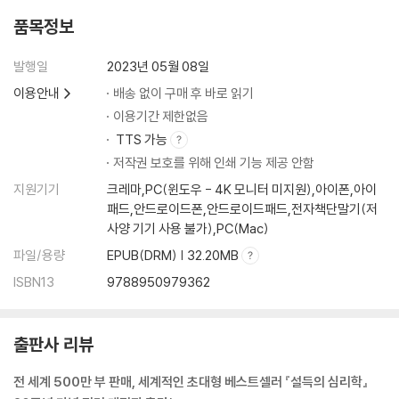
원시적 자동판단
품목정보
현대적 자동판단
의사결정의 지름길이여, 영원하라
발행일
2023년 05월 08일
이용안내
배송 없이 구매 후 바로 읽기
감사의 말
이용기간 제한없음
주
TTS 가능
참고문헌
저작권 보호를 위해 인쇄 기능 제공 안함
지원기기
크레마,PC(윈도우 - 4K 모니터 미지원),아이폰,아이
패드,안드로이드폰,안드로이드패드,전자책단말기(저
사양 기기 사용 불가),PC(Mac)
파일/용량
EPUB(DRM) | 32.20MB
ISBN13
9788950979362
출판사 리뷰
전 세계 500만 부 판매, 세계적인 초대형 베스트셀러 『설득의 심리학』