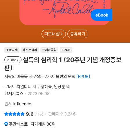
파트너샵
공유하기
소득공제
베스트셀러
크레마클럽
EPUB
설득의 심리학 1 (20주년 기념 개정증보
eBook
판)
사람의 마음을 사로잡는 7가지 불변의 원칙
EPUB
로버트 치알디니
저
황혜숙
임상훈
역
21세기북스
2023.05.08.
원서
Influence
9.6
판매지수
3,246
115
주간베스트
자기계발
30위