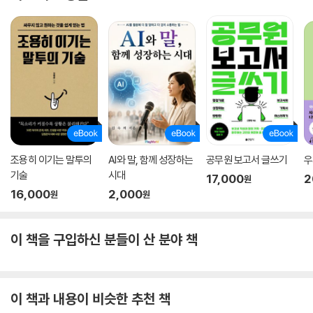
조용히 이기는 말투의
AI와 말, 함께 성장하는
공무원 보고서 글쓰기
우
기술
시대
17,000
2
원
16,000
2,000
원
원
이 책을 구입하신 분들이 산 분야 책
이 책과 내용이 비슷한 추천 책