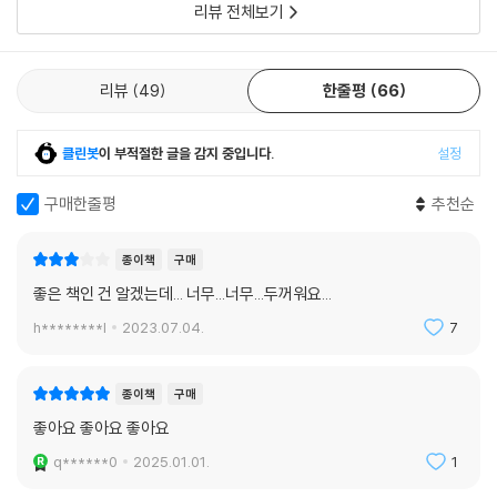
리뷰 전체보기
얻기 위해서는 상대의 요구에 쉽게 응해서는 안 된다. 설득의 달인들은 상
대로부터 ‘네’라는 응답을 끌어내기 위해 수천 가지의 기술을 동원한다. 그
모든 기술은 이 책에서 언급하는 7가지 원칙에서 벗어나지 않는다. 이 책
리뷰
49
한줄평
66
에서 언급하는 설득의 원칙들만 꿰차고 있어도 직장생활이나 중요한 협상
과정에서 지혜롭고 현명하게 말하고 행동하면서 자신의 목적을 달성할 수
있다.
클린봇
이 부적절한 글을 감지 중입니다.
설정
구매한줄평
추천순
종이책
구매
좋은 책인 건 알겠는데... 너무...너무...두꺼워요...
h********l
2023.07.04.
7
종이책
구매
좋아요 좋아요 좋아요
q******0
2025.01.01.
1