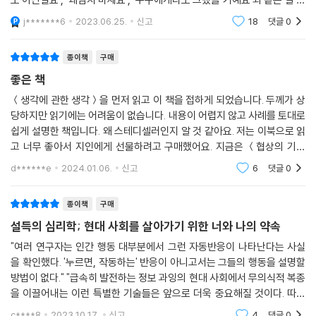
종, 민족, 국가, 가족, 정치 및 종교 집단뿐 아니라 작게는 좋아하는 스포츠
다는 '입장이 바뀌었다면 당신도 제게 똑같이 해주었을 거예요'와 같은 말
j*******6
2023.06.25.
신고
18
댓글
0
로 보답에 대
팀 팬끼리도 연대감도 여기에 속한다. 새롭게 추가된 장을 통해 개인화되
고, 분열되는 사회에서 '우리'라고 감정을 낳는 연대감의 요소를 확인하고,
종이책
구매
이를 통해 관계 속에서 설득이 어떻게 작동하고 오류를 낳는지 면밀히 확
좋은 책
인해볼 수 있다. 새 단장을 통해 더욱 탄탄해진 내용과 구성으로 돌아온
『설득의 심리학』은 기존 독자들에게도, 새롭게 만나는 독자들에게도 만족
＜생각에 관한 생각＞을 먼저 읽고 이 책을 접하게 되었습니다. 두께가 상
당하지만 읽기에는 어려움이 없습니다. 내용이 어렵지 않고 사례를 토대로
감을 선사할 것이다.
쉽게 설명한 책입니다. 왜 스테디셀러인지 알 것 같아요. 저는 이북으로 읽
고 너무 좋아서 지인에게 선물하려고 구매했어요. 지금은 ＜협상의 기술
왜 쉽게 승낙하고 뒤늦게야 후회하는가?
＞을 읽고 있는데 협상의 기술은 사람이 왜 그런 행동(선택)을 하는지에는
당신이 원하는 것을 얻으려면 상대의 마음부터 사로잡아라!
d******e
2024.01.06.
신고
6
댓글
0
설명하지 않아
상대에게 이용당하지 않고, 원하는 방향으로 일이 술술 풀리게 하는 설득
종이책
구매
의 힘
설득의 심리학; 현대 사회를 살아가기 위한 너와 나의 약속
독자들의 적극적인 참여와 응원, 그리고 설득심리학에 관한 저자의 연구
"여러 연구자는 인간 행동 대부분에서 그런 자동반응이 나타난다는 사실
열정이 드러나는 책
을 확인했다. '누르면, 작동하는' 반응이 아니고서는 그들의 행동을 설명할
방법이 없다." "급속히 발전하는 정보 과잉의 현대 사회에서 무의식적 복종
이 책의 시작은 사회심리학자 로버트 치알디니가 생각지도 않았던 잡지를
을 이끌어내는 이런 특별한 기술들은 앞으로 더욱 중요해질 것이다. 따라
정기 구독한다거나 턱없이 비싼 옷을 선뜻 사버리고 나서 후회하며 살아온
서 우리 사회에서 이런 무의식적 설득이 왜 그리고 어떻게 일어나는지 이
c****8
2023.10.17.
신고
4
댓글
0