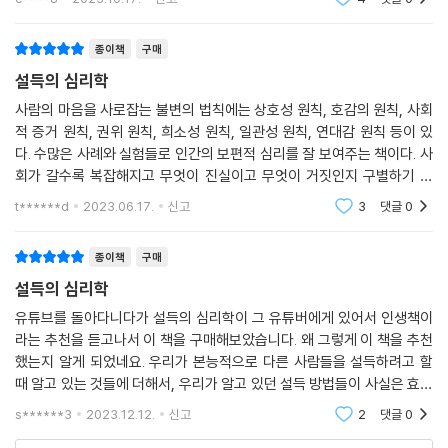
자신의 경험에서 비롯되었다고 한다. 이 책에 현장감 넘치는 사례가 많은
해하는 일도
것도 그의 다양한 이력과 연관되어 있다. 그는 대학에서의 실험적인 연구
종이책
구매
실에서 벗어나 세일즈맨, 기금 모금원, 광고업자 등 사람을 설득하는 능력
에 생계가 달린 설득 전문가들의 세계로 직접 뛰어들기도 했다. 때문에 그
설득의 심리학
는 다른 사람들에게 긍정적인 대답을 이끌어내지 못하는 사람은 낙오될 수
사람의 마음을 사로잡는 불변의 법칙에는 상호성 원칙, 호감의 원칙, 사회
밖에 없고, 설득 전문가들이 어떤 방식으로 상대를 설득하는지 누구보다
적 증거 원칙, 권위 원칙, 희소성 원칙, 일관성 원칙, 연대감 원칙 등이 있
잘 알고 있었다.
다. 수많은 사례와 실험들로 인간의 보편적 심리를 잘 보여주는 책이다. 사
회가 갈수록 복잡해지고 무엇이 진실이고 무엇이 거짓인지 구별하기 힘
이 책은 7가지 설득의 원칙을 중심으로 구성되어 있다. 이들 원칙이 사회
든 세상에 인간의 사고, 스스로의 심리를 알아야 조금이나마 손해를 덜 보
t******d
2023.06.17.
신고
3
댓글
0
고 살아갈 수
에서 담당하는 기능과 설득의 달인들이 상대방에게 구매나 기부, 허락, 투
표, 동의 등을 요청할 때 그 원칙들을 능숙하게 적용해 엄청난 힘을 활용하
종이책
구매
는 방법 등을 살펴본다. 각 원칙이 사람들로부터 확실하게 자동적이고 무
설득의 심리학
의식적인 복종을 얻어내는 능력, 즉 뭔가 깊이 사고해보기 전에 먼저 ‘네’라
고 응답하게 만드는 능력과 어떤 관계를 맺고 있는지도 들여다본다.
유튜브를 돌아다니다가 설득의 심리학이 그 유튜버에게 있어서 인생책이
라는 추천을 듣고나서 이 책을 구매해보았습니다. 왜 그렇게 이 책을 추천
했는지 알게 되었네요. 우리가 본능적으로 다른 사람들을 설득하려고 할
사람은 평생 수많은 사람을 만나며 살아간다. 가족, 친구, 직장 동료 등 관
때 알고 있는 것들에 더해서, 우리가 알고 있던 설득 방법들이 사실은 효과
계 속에서 한 사람의 인생이 시작되고 완성되고 끝이 난다. 아무런 목적 없
적이지 않다는 것을 여러 사회실험을 통해서 보여줍니다. 심리학 교수가
는 만남이 있는가 하면, 어떤 목적을 이루기 위한 만남도 있다. 그중 경쟁이
s******3
2023.12.12.
신고
2
댓글
0
쓴 책이라서 그런지
치열한 비즈니스 세계에서 누군가를 만나 협상을 통해 자신이 원하는 것을