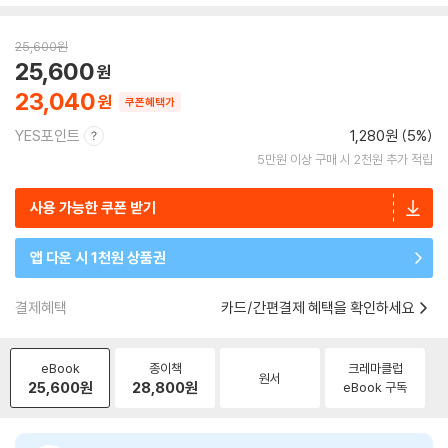
25,600
원
25,600
23,040
쿠폰혜택가
YES포인트
1,280원 (5%)
5만원 이상 구매 시 2천원 추가 적립
사용 가능한 쿠폰 받기
앱 다운 시 1천원 상품권
결제혜택
카드/간편결제 혜택을 확인하세요
eBook
종이책
크레마클럽
원서
25,600
원
28,800
원
eBook 구독