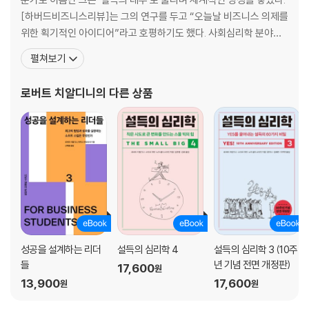
설득하고 싶다면 친구가 되어라
[하버드비즈니스리뷰]는 그의 연구를 두고 “오늘날 비즈니스 의제를
누군가를 좋아하는 이유
위한 획기적인 아이디어”라고 호평하기도 했다. 사회심리학 분야에
신체적 매력 | 유사성 | 칭찬 | 반복적인 접촉과 협력 | 조건화와 연상작용 |
서 뛰어난 연구 성과와 공헌을 인정받아 2003년 도널드 T. 캠벨상을
펼쳐보기
긍정적 관계는 과시하고, 부정적 관계는 은폐한다
수상했고. 2018년 미국예술과학아카데미(America Academy of
호감 원칙에 대응하는 자기방어 전략
Arts and Sciences), 2019년 미국국립과학원(National Acade
로버트 치알디니
의 다른 상품
my of Sciences
PART 4 사회적 증거 원칙
인기가 높을수록 더 인기가 높아진다
95퍼센트의 따라쟁이들 | 예언 실패, 그 후
사회적 증거의 최적화 조건
불확실성: 확신이 없으면 주변에서 답을 찾는다 | 과학적 접근 | 불확실성
을 제거하는 방법 | 많은 수: 바람잡이 사업이 번창하는 이유 | ‘많은 수’가
효과가 있는 이유 | 유사성: 또래 설득 | 자살 보도의 베르테르 효과 | 고립
된 집단 속 사회적 증거 원칙
성공을 설계하는 리더
설득의 심리학 4
설득의 심리학 3 (10주
잘못된 목표 설정이 가져온 부작용
들
년 기념 전면 개정판)
17,600
원
미래의 사회적 증거
13,900
17,600
원
원
사회적 증거 원칙에 대응하는 자기방어 전략
잘못된 정보는 차단하라 | 잠깐 멈춰 주변을 돌아보라