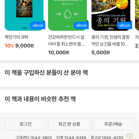
짝짓기의 과학
건강하려면 반드시 알
종의 기원, 인생의 결정
자
아야 할 최소한의 몸상
적인 순간을 바꿀 100
10
9,000
2
%
원
식 ? 혈당편
책
10,000
5,000
원
원
이 책을 구입하신 분들이 산 분야 책
이 책과 내용이 비슷한 추천 책
로그인
최근 본 상품
주문/배송
고객센터 1544-3800
티켓 1544-6399
중고샵 1566-4295