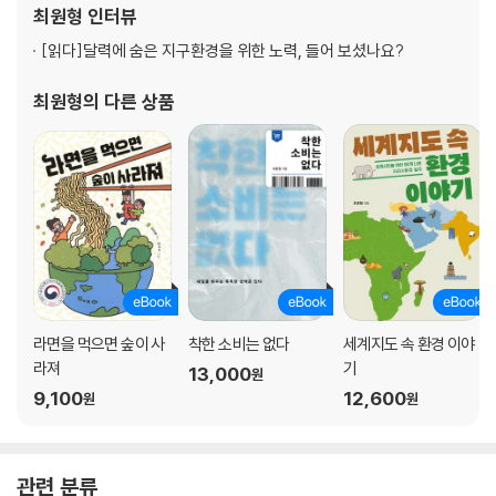
최원형
인터뷰
딱따구리 둥지를 재활용하다_ 동고비
으로는 《세계지도 속 환경 이야기》, 《질문으로 시작
인류 문명과 기후문제, 그리고 공정 무역 이야기_ 5월 둘째 주 토요일 세
[읽다]
달력에 숨은 지구환경을 위한 노력, 들어 보셨나요?
계 공정 무역의 날
최원형
의 다른 상품
1만 2천 km를 논스톱으로 나는 대륙의 여행자_ 큰뒷부리도요
능소화가 핀 여름
새가 둥지를 떠나 독립하는 이소 시즌_ 참새
폭염에 달궈진 도시를 식히는 고마운 식물_ 담쟁이덩굴
나라 잃은 설움이 담긴 망국초_ 개망초
바깥세상과 소통하는 요긴한 창구_ 간이역
익충과 해충을 구분할 수 있을까_ 톱다리개미허리노린재
모이대, 작은 생태계를 이루다_ 까마중
라면을 먹으면 숲이 사
착한 소비는 없다
세계지도 속 환경 이야
제주를 여행하며 만난 우연 아닌 필연_ 긴꼬리딱새
라져
기
13,000
원
먹다 만 풋고추 구멍 속 정체_ 담배나방 애벌레
9,100
12,600
원
원
인간이 진화의 산물인 깃털을 얻기 위해 벌인 일_ 라이브 플러킹
좁아지는 하늘, 도시의 고층 빌딩 숲_ 6월 17일 세계 사막화 방지의 날
내어둔 물그릇에서 목욕하는 나그네새_ 울새
관련 분류