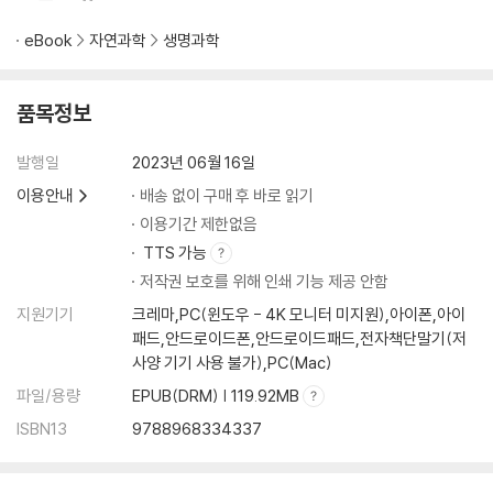
감나무 단풍이 아름다운 가을
eBook
자연과학
생명과학
참나무 숲은 누가 만드나?_ 다람쥐
품목정보
곤충, 지구에서 가장 많이 살고 있는 동물종_ 점박이긴다리풍뎅이
까치밥이 열리는 아낌없이 주는 나무_ 감나무
발행일
2023년 06월 16일
씨앗을 지키는 사람들_ 콩
이제는 사라진 소똥구리와 육식의 관계_ 소똥구리
이용안내
배송 없이 구매 후 바로 읽기
소리 없이 땅을 일구는 농부_ 줄지렁이
이용기간 제한없음
널리 퍼트리고 꽃피우기 위한 씨앗의 전략_ 이질풀
TTS 가능
새만금 간척 사업과 신공항 개발, 그리고 갯벌의 죽음_ 좀도요
저작권 보호를 위해 인쇄 기능 제공 안함
밀렵으로 멸종을 맞이한 비운의 생물종_ 코뿔소
지원기기
크레마,PC(윈도우 - 4K 모니터 미지원),아이폰,아이
패드,안드로이드폰,안드로이드패드,전자책단말기(저
야생의 생명과 연대하는 가을
사양 기기 사용 불가),PC(Mac)
파일/용량
EPUB(DRM) | 119.92MB
야생의 생명과 연대하기_ 버드피더
해양 쓰레기, 그리고 내가 플로깅하는 이유_ 댕기물떼새
ISBN13
9788968334337
이동하지 않고 주저앉는 철새들_ 되지빠귀
새의 사냥은 자연스러운 일_ 새매