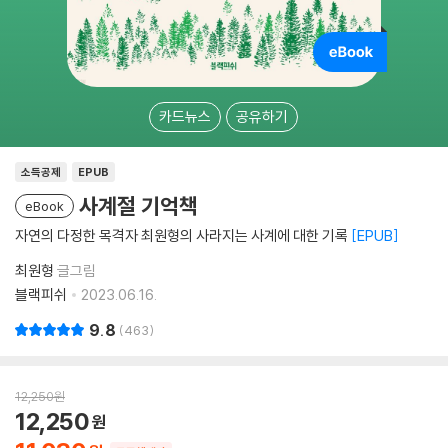
카드뉴스
공유하기
소득공제
EPUB
사계절 기억책
eBook
자연의 다정한 목격자 최원형의 사라지는 사계에 대한 기록
EPUB
최원형
글그림
블랙피쉬
2023.06.16.
9.8
463
12,250
원
12,250