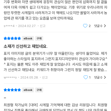
기후 변화와 자연 생태계에 굉장히 관심이 많은 편인데 삽화까지 잘 곁들
그림으로 전한다. 길에서 밟히면서도 널리 씨앗을 퍼트릴 수 있게 진화한
여져 더욱 이해가 쉽고 다가오는 책이었어요. 기후 위기로 우리나라의 자
질경이부터 칼바람을 피할 수 있게 작은 방석처럼 잎을 펼치고 겨울을 나
랑인 뚜렷한 사계절이 사라져가고 이 책에도 나오지만 꿀벌이 사라져서 농
는 여러해살이풀들, ‘소리 없이 땅을 일구는 농부’라 불리는 지렁이, 온갖
업에 큰 위기를 겪고 있는 요즘을 보며 안타까워요.
재료로 자기만의 효율적인 둥지를 짓고 사는 세상 제일가는 건축가 새까
s****4
2024.02.27.
신고
2
댓글
0
지, 다양한 생물종이 품은 다채로운 이야기를 만나볼 수 있다. 저마다의 방
식으로 자연에 순응하고 적응하며 살아가는 동식물을 통해 인간 동물이 나
eBook
구매
아갈 길도 고민해볼 수 있을 것이다.
소재가 신선하고 재밌네요.
“우리에게는 지구를 다른 생명과 나누어야 할 의무가 있다.”
표지 이미지랑 글의 분위기가 너무 잘 어울린다는 생각이 들었어요. 제가
좋아하는 스타일의 표지라서 그런지 표지디자인부터 관심이 가더라구요^
기후위기의 희망이 될 생명 연대에 관하여
^ 표지는 물론 책도 아주 재밌게 잘 읽었습니다. 서사도 마음에 들고 소재
가 신선하고 재밌네요. 키워드가 취향이라 그런지 정말 재밌게 잘 봤습니
지금껏 인류는 무분별한 개발로 환경 파괴를 비롯한 수많은 문제를 야기해
다! 작가님의 다른작품도 읽어보고 싶네요ㅎㅎ 잘 읽었습니다^^
왔다. 간척 사업은 갯벌 생태계의 죽음을 불러왔고 서식지에 들어선 도로
w*****o
2024.05.28.
신고
1
댓글
0
때문에 개구리는 알을 낳으러 가는 길에 로드킬을 당한다. 육식 산업의 발
전으로 소똥구리는 우리 땅에서 자취를 감춘 지 오래다. 과거의 성찰에서
eBook
구매
한 발 나아가 대비가 필요한 시점이다. 그런 점에서 《사계절 기억책》은 자
-
연의 아름다움을 찬미하는 데 그치는 대신 인류가 나아가야 할 방향을 모
최원형 작가님의 [대여] 사계절 기억책에 대한 감상 리뷰입니다. 최원형
색하는 책이라 할 수 있다.
작가님 작품을 좋아해서 구매하게 되었는데 역시 이 책도 너무 마음에 들