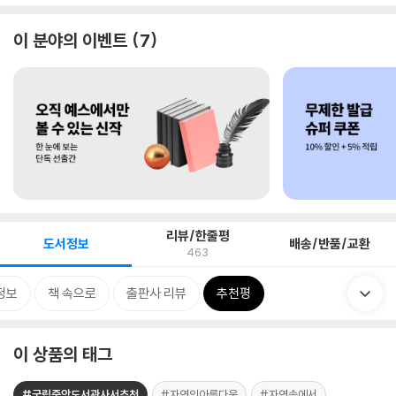
이 분야의 이벤트
7
리뷰/한줄평
도서정보
배송/반품/교환
463
정보
책 속으로
출판사 리뷰
추천평
이 상품의 태그
#국립중앙도서관사서추천
#자연의아름다움
#자연속에서