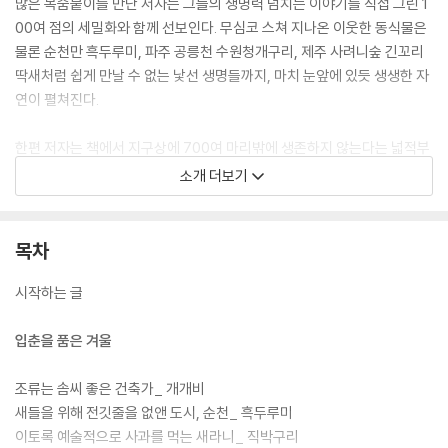
많은 목숨붙이를 만난 저자는 그들의 생명력 넘치는 이야기를 직접 그린 1
00여 점의 세밀화와 함께 선보인다. 무심코 스쳐 지나온 이웃한 동식물은
물론 순천만 흑두루미, 파주 공릉천 수원청개구리, 제주 사려니숲 긴꼬리
딱새처럼 쉽게 만날 수 없는 낯선 생명들까지, 마치 눈앞에 있듯 생생한 자
연이 펼쳐진다.
한편 저자는 책에서 지구상에 700여 마리밖에 생존하지 않는다는 넓적부
리도요, 육식 산업의 발전과 함께 멸종한 소똥구리, 수족관에서 지내다 제
소개 더보기
주 앞바다에 방사된 남방큰돌고래 ‘비봉이’, 밀렵으로 사실상 기능적 멸종
상태가 된 코뿔소, 동물원을 탈출해 도로를 누볐던 얼룩말 ‘세로’ 등 인간의
욕심으로 고통받거나 사라져가는 자연의 존재들에도 주목한다. 자연 속 크
목차
고 작은 생명들을 알게 되면 알게 될수록, 깊은 유대감으로 그들을 소중히
여길 수 있을 거란 믿음에서다. 기후위기와 멸종위기라는 말이 숱하게 들
시작하는 글
려오는 시대, 기억하고 지켜가겠다는 일념 하나로 저자는 이 책을 펴낸다.
입춘을 품은 겨울
조류는 솜씨 좋은 건축가_ 개개비
새들을 위해 전깃줄을 없앤 도시, 순천_ 흑두루미
이토록 예술적으로 사과를 먹는 새라니_ 직박구리