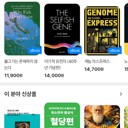
물고기는 존재하지 않
이기적 유전자 (40주
게놈 익스프레스
노
는다
년 기념판)
14,700
1
원
11,900
14,000
원
원
이 분야 신상품