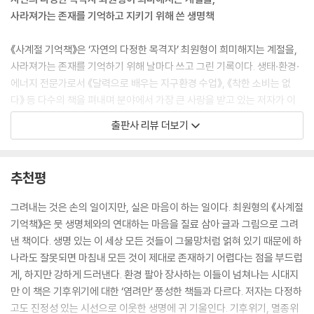
뽑자고 하니 농민들이 순순히 동의했을 리 없다. 한국전력조차 전봇대 철
사라져가는 존재를 기억하고 지키기 위해 쓴 생명책
거를 거부하자 순천시와 순천만을 지키려는 사람들은 구체적인 계획을 세
워 설득에 나섰다. 이렇게 해서 전봇대가 사라진 59헥타르에 이르는 들판
《사계절 기억책》은 ‘자연의 다정한 목격자’ 최원형이 희미해지는 계절을,
은 철새 보호구역이 되었다. 그곳에서는 농약이나 제초제를 사용하지 않는
사라져가는 존재를 기억하기 위해 날마다 쓰고 그린 기록이다. 생태·환경·
친환경 방식으로 농사지어 수확한 벼를 흑두루미 먹이로 공급한다. 흑두루
에너지 전문가로서 《달력으로 배우는 지구환경 수업》, 《착한 소비는 없
미뿐만 아니라 찾아오는 어떤 새든 와서 쉴 수 있도록 무논 습지를 확보해
다》 등 다수의 책을 펴내며 분야에서 가장 큰 사랑을 받고 있는 저자가 이
서 새들에게 제공하고 있다. 순천 시민들은 새들이 겨우내 편히 지낼 수 있
번에는 어느 책에서도 선보인 적 없는 100여 점의 세밀화와 함께 첫 자연
출판사 리뷰 더보기
도록 불빛 차단 울타리와 차량 차단막을 설치하여 잠자리며 먹이터를 마련
에세이를 펴냈다. 꽃과 나무부터 잡초라 불리는 식물까지, 익숙한 포유류
해주었다.
와 조류부터 생소한 곤충과 양서류까지. 그간 인식하지 못했던 아름다운
---「새들을 위해 전깃줄을 없앤 도시, 순천_ 흑두루미」중에서
자연이 마치 눈앞에 있듯 생생하게 펼쳐진다.
추천평
밟혀서 완전히 짓이겨지지 않고 살아남는 방법을 질경이는 너무나 정확히
한편 저자는 책에서 지구상에 700여 마리밖에 생존하지 않는다는 넓적부
그려내는 것은 손의 일이지만, 실은 마음이 하는 일이다. 최원형의 《사계절
알고 있다. 꽃자루에 작은 흰 꽃이 피고 검은 씨앗이 맺히는데 바닥에 엎드
리도요, 육식 산업의 발전과 함께 멸종한 소똥구리, 수족관에서 지내다 제
기억책》은 뭇 생명체와의 연대하는 마음을 질료 삼아 글과 그림으로 그려
려도 루페 없인 구분이 어렵다. 이 씨앗에는 젤리 같은 물질이 있어 물에 닿
주 앞바다에 방사된 남방큰돌고래 ‘비봉이’, 밀렵으로 사실상 기능적 멸종
낸 책이다. 생명 있는 이 세상 모든 것들이 그물망처럼 얽혀 있기 때문에 하
으면 부풀어 오르며 접착력이 생긴다. 이런 씨앗의 특성 덕에 질경이는 길
상태가 된 코뿔소, 동물원을 탈출해 도로를 누볐던 얼룩말 ‘세로’ 등 인간의
나라도 잘못되면 마침내 모든 것이 제대로 존재하기 어렵다는 점을 부드럽
에 살면서 지나가는 나그네의 신발 바닥, 마차 바퀴 그리고 21세기에는 자
욕심으로 고통받거나 사라져가는 자연의 존재들에도 주목한다. 자연 속 크
게, 하지만 강하게 드러낸다. 환경 팔아 장사하는 이들이 넘쳐나는 시대지
동차 타이어에 묻어 먼 곳까지 이동하며 영역을 넓혀나간다. 질경이 생김
고 작은 생명들을 알게 되면 알게 될수록, 깊은 유대감으로 그들을 소중히
만 이 책은 기후위기에 대한 ‘염려만’ 풍성한 책들과 다르다. 저자는 다정하
새 하나하나에 자손을 퍼뜨리려는 진화의 흔적이 묻어 있는 걸 알고 나니
여길 수 있을 거란 믿음에서다. 기후위기와 멸종위기라는 말이 숱하게 들
고도 진정성 있는 시선으로 이웃한 생명에 귀 기울인다. 기후위기, 멸종위
질경이라는 이름이 참 잘 어울리는 풀이란 생각이 든다.