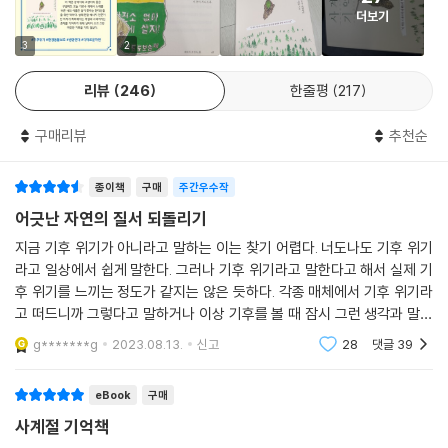
라는 생뚱맞은 이름을 가진 풀이 있다. 이질풀은 이질을 치료하는 지사제
더보기
로 한방에서 쓰이는 풀이다. 의학이 발달하지 않았던 시절이었으니 예쁜
서로의 영역을 침범하지 않으면서도 서로에게 기대 유기적인 관계를 맺고
3
2
이름보다는 실용적인 정보가 더 중요했을 법하다. 여름내 분홍 꽃을 피우
살아가는 생명과 생명의 만남. 제자리에서 묵묵히 자기의 소임을 다하는
던 자리가 가을이면 씨앗을 품고 있는 꼬투리로 근사하게 변한다. 씨앗이
존재들과 그들을 온기 어린 시선으로 지켜보는 저자의 모습은 인위적 세상
리뷰
246
한줄평
217
여물면서 꼬투리가 터지면 안에 있던 씨앗이 튕겨 나간다. 씨앗이 완전히
에서는 절대로 얻을 수 없는, 아주 ‘무해한’ 자연의 위로를 선사한다.
튕겨 나가지 않고 아직 꼬투리에 붙어 있는 모습이 내 눈에는 화려한 샹들
구매리뷰
추천순
리에 같다. 풀숲에 샹들리에가 군데군데 놓여 있는 듯 어여쁘다. 여문 꼬투
“매일 자연으로부터 배운다.”
리가 벌어지는 힘에 씨앗이 멀리 튕겨 나가는 것도 식물이 자손을 퍼뜨리
종이책
구매
주간우수작
는 전략이다. (중략)
밟히도록 진화한 풀부터 집 짓기에 능한 새까지
어긋난 자연의 질서 되돌리기
자연이 선사하는 지혜와 깨달음 속으로
우리는 주로 꽃의 화려함에만 관심을 갖곤 하는데 꽃이 진 자리를 살펴봐
지금 기후 위기가 아니라고 말하는 이는 찾기 어렵다. 너도나도 기후 위기
도 볼 게 풍성하다. 여름 내내 시원한 그늘을 드리워주는 데다 아름다운 꽃
라고 일상에서 쉽게 말한다. 그러나 기후 위기라고 말한다고 해서 실제 기
“날 수 있도록 새는 몸을 변화시키며 진화했다. 몸무게를 줄이려 이빨을 포
후 위기를 느끼는 정도가 같지는 않은 듯하다. 각종 매체에서 기후 위기라
까지 선사해주는 등나무는 콩과 식물로 가을이면 콩깍지를 닮은 꼬투리가
기했고 뼈를 비웠으며 때로 먼 길을 이동할 때면 몸속 장기마저 최소화한
고 떠드니까 그렇다고 말하거나 이상 기후를 볼 때 잠시 그런 생각과 말을
주렁주렁 열린다. 여문 꼬투리가 비틀리면서 벌어지는 모습을 관찰해보면
다. 비우고 덜어내야 비로소 얻을 수 있는 게 있다는 걸 새를 보며 배운다(1
하는 이가 있다. 기후 위기라고 말하지만 실제로는 체감하지 못하거나 체
식물이 스스로 씨앗을 멀리 퍼트리고자 하는 노력이 가상하게 느껴진다.
g*******g
2023.08.13.
신고
28
댓글
39
97쪽).”
감하지만 외면하
단풍나무나 소나무는 씨앗에 날개를 붙여서 바람에 실어 보내고 도꼬마리
나 엉겅퀴는 동물의 몸에 무임승차해서 씨앗을 멀리 퍼트리기도 한다.
eBook
구매
자연은 배움의 보고 그 자체다. 어디를 들여다봐도 넘치는 생명과 진화의
---「널리 퍼트리고 꽃피우기 위한 씨앗의 전략_ 이질풀」중에서
신비를 엿볼 수 있고, 세상살이의 깨달음을 얻을 수도 있다. 저자는 도시에
사계절 기억책
사는 우리가 미처 몰랐던 자연의 지혜를 흥미로운 이야기와 생동감 넘치는