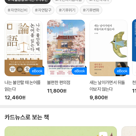
#자연의신비
#자연탐구
#기후위기
#기후변화
나는 불안할 때 논어를
불편한 편의점
새는 날아가면서 뒤돌
천
읽는다
아보지 않는다
11,800
1
원
12,460
9,800
원
원
카드뉴스로 보는 책