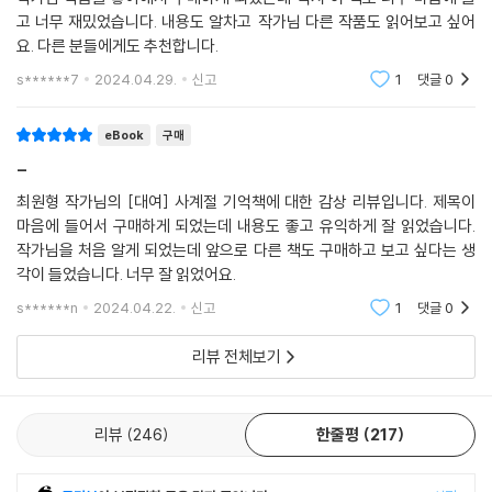
고 너무 재밌었습니다. 내용도 알차고 작가님 다른 작품도 읽어보고 싶어
책에는 제2차 세계대전 시기 독일의 소련 침공으로 900일 동안 포위되면
요. 다른 분들에게도 추천합니다.
서도 세계 각지에서 보내온 씨앗(종자)을 끝까지 지켜낸 바빌로프 연구소
s******7
2024.04.29.
신고
1
댓글
0
이야기, 새들의 목숨을 위협하는 전깃줄을 없애며 철새들의 광활한 안식처
가 되어준 순천시 이야기가 나온다. 포기하지 않는 마음이 어떻게 더 나은
eBook
구매
내일을 만드는지를 보여주는 대표 사례다. 이 밖에도 콘크리트 배수로에
사는 개구리들을 위한 ‘개구리 사다리’, 도토리를 숲에 사는 동물들에게 돌
-
려주자는 취지의 ‘도토리 수호대’, 겨울철 식량 수급에 어려움을 겪는 새들
최원형 작가님의 [대여] 사계절 기억책에 대한 감상 리뷰입니다. 제목이
을 위한 ‘버드피더’ 등 미래의 희망이 되어줄 지구 공동 생활자들의 갖가지
마음에 들어서 구매하게 되었는데 내용도 좋고 유익하게 잘 읽었습니다.
노력이 소개된다.
작가님을 처음 알게 되었는데 앞으로 다른 책도 구매하고 보고 싶다는 생
각이 들었습니다. 너무 잘 읽었어요.
본인이 사는 아파트가 야생동물의 서식지를 밀어버리고 들어선 공간이니
s******n
2024.04.22.
신고
1
댓글
0
“새들을 위해 모이를 챙기는 일은 내 의무이자 공간 사용료나 다름없다”고
말하는 저자. 그는 이 책에서도 기후위기의 희망으로 생명과 생명 간 연대
리뷰 전체보기
에 주목한다. 한 사람 한 사람의 지구를 위한 선한 행동이 모여 내일을 지속
할 수 있기를 바라며.
리뷰
246
한줄평
217