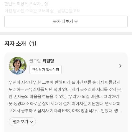
한반도 최상위 포식자_ 삵
야생 방사된 수족관 고래의 삶_ 남방큰돌고래
목차 더보기
제비가 보인다, 봄
제비는 왜 봄이면 바다를 건너 우리나라에 올까_ 제비
저자 소개
1
“그렇다면 우리는 어디서 살아야 합니까?” 개구리와 로드킬 이야기_ 수
원청개구리
안전한 세상으로 가는 다양한 선택지를 위하여_ 3월 11일 후쿠시마 사고
글그림
최원형
일(2011)
관심작가 알림신청
강인하고 유연한 풀_ 민들레
생산자의 얼굴이 담긴 식재료_ 시금치
우연히 자작나무 한 그루에 반해 따라 들어간 여름 숲에서 아름답게
밟히지 않으면 생존할 수 없는 숙명을 안은 풀_ 질경이
노래하는 큰유리새를 만난 적이 있다. 자기 목소리와 자리를 갖지 못
꽃가루를 옮기는 작지만 중요한 존재_ 뒤영벌
한 존재들의 마음을 보듬을 수 있는 ‘우리’가 되길 바란다. 그리하여
새들도 주택난으로 힘들어_ 박새
뭇 생명과 조화로운 삶이 세대에 걸쳐 이어지길 기원한다. 연세대학
도시의 피난처, 가로수_ 벚나무
교에서 공부하고 잡지사 기자와 EBS, KBS 방송작가로 일했다. 생태·
부엔 비비르, 인간과 자연이 조화를 이루며 공존하는 삶_ 4월 22일 지구
에너지·기후변화와 관련해 여러 매체에 글을 쓰고 강의를 하며 시민
펼쳐보기
의 날
교육에 힘쓰고 있다. 대통령 직속 국가기후환경회의 전문위원, 서울
천덕꾸러기 신세가 된 새들의 호텔_ 아까시나무
시 에너지정책위원회 교육·시민소통분과 위원을 역임했다. 지은 책