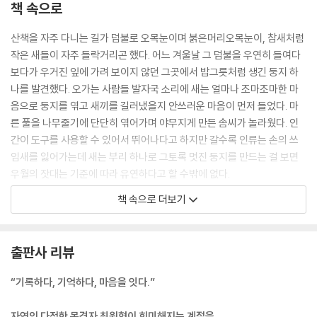
책 속으로
동물의 본능과 공존에 관하여_ 고양이
산책을 자주 다니는 길가 덤불로 오목눈이며 붉은머리오목눈이, 참새처럼
마치는 글
작은 새들이 자주 들락거리곤 했다. 어느 겨울날 그 덤불을 우연히 들여다
도움을 주신 분들
보다가 우거진 잎에 가려 보이지 않던 그곳에서 밥그릇처럼 생긴 둥지 하
참고 자료
나를 발견했다. 오가는 사람들 발자국 소리에 새는 얼마나 조마조마한 마
음으로 둥지를 엮고 새끼를 길러냈을지 안쓰러운 마음이 먼저 들었다. 마
른 풀을 나무줄기에 단단히 엮어가며 야무지게 만든 솜씨가 놀라웠다. 인
간이 도구를 사용할 수 있어서 뛰어나다고 하지만 갈수록 인류는 손의 쓰
임새를 잃어가는데 새는 부리 하나로 그토록 멋진 둥지를 만드는 걸 보면
우월의 잣대는 기준에 따라 유연하다고 할 수밖에 없다.
---「조류는 솜씨 좋은 건축가_ 개개비」중에서
책 속으로 더보기
전깃줄은 경관을 해친다. 그뿐만 아니라 흑두루미나 독수리처럼 큰 새들은
전깃줄에 걸려 날개를 다치기도 한다. 생존에 필수인 날개를 다친 새는 결
출판사 리뷰
국 도태되니 새들에게 전깃줄은 위협일 수밖에 없다. 새들을 위해 이런 전
깃줄을 없앤 첫 지역이 순천시다. 2009년 4월 순천시는 순천만 주변 농경
“기록하다, 기억하다, 마음을 잇다.”
지에 있는 전봇대를 뽑아버리고 그 들판에 흑두루미 모양으로 벼를 심어
경관 농업을 시작했다. 농사를 짓기 위해서는 전기가 필요한데 전봇대를
자연의 다정한 목격자 최원형이 희미해지는 계절을,