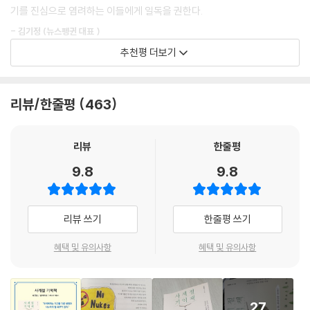
려오는 시대, 기억하고 지켜가겠다는 일념 하나로 저자는 이 책을 펴낸다.
기를 진심으로 염려하는 이들에게 일독을 권한다.
---「밟히지 않으면 생존할 수 없는 숙명을 안은 풀_ 질경이」중에서
- 김기정 (뉴스펭귄 대표 )
“일상의 모든 순간 자연을 만나다.”
다람쥐나 어치 같은 동물들은 도토리가 떨어지기 시작하면 모아서 자기가
추천평 더보기
생명과 생명 사이에서 길어 올린 자연의 무해한 위로
기억할 수 있는 장소에 숨겨놓는다. 겨우내 꺼내 먹을 식량을 저장하며 겨
최원형 작가는 우리에게 지구를 위한 투사가 되라고 재촉하지 않는다. 대
울을 준비하는 건데, 도토리를 가져가 땅에 숨기는 동물들의 이런 행동은
신 도시와 일상의 삶에서 예민하게 느끼고 공감하면, 결국 타자와 맺는 관
모이대를 찾아온 직박구리와 사과를 나눠 먹는 순간, 풋고추 구멍 속에서
참나무 입장에서도 좋다. 나무 아래로 떨어진 도토리가 설령 싹을 틔운다
계망의 세계가 넓고 깊어져 자연에 자연스레 안길 거라고 말한다. 책을 읽
리뷰/한줄평
463
담배나방 애벌레를 꺼낸 순간, 분갈이를 하던 화분에서 지렁이를 발견한
고 해도 큰 나무 아래서 다른 나무가 제대로 자라긴 쉽지 않으니 가능하면
은 뒤 나는 시금치를 먹으면서 이주노동자에 미안해했고, 꽃 먹는 직박구
순간까지, 저자에게 자연이란 손끝 발끝이 닿는 모든 순간에 있다. 저자는
멀리 떨어지는 게 자손을 퍼뜨리기에도 유리하다. (중략)
리를 찾느라 아파트 단지를 헤맸다. 다른 존재에 친절히 대하고 고마워할
숲에서도 도시에서도 크기가 다르지만 목숨의 무게는 같은 저마다의 생명
리뷰
한줄평
줄 아는 방법을 가르쳐주는 도시 생활자의 수상록이다.
을 세심하게 관찰하고, 따뜻한 시선으로 기록한다. 《사계절 기억책》은 강
숨겨놓은 도토리를 동물이 다 기억하기란 불가능하니 잊히는 바람에 용케
9.8
9.8
아지와 고양이의 종은 구별해도 오늘 가로수 위에서 노래를 부른 새의 이
- 남종영 (한겨레 기후변화팀 기자, 환경 논픽션 작가 )
살아남은 도토리는 적당한 깊이에 묻혀 있다가 안정적으로 뿌리를 내리고
름은 알지 못하는 현대인들을 위한 도시 숲 자연주의자의 수상록이다.
싹을 올리며 큰 참나무가 된다. 그리고 어치와 다람쥐는 도토리를 잘 묻어
준 수고의 대가를 가을에 도토리로 되돌려받는다.
리뷰 쓰기
한줄평 쓰기
“도시가 콘크리트 숲이라고 해도 사실 풀이며 새며 곳곳에 스며든 생명을
---「참나무 숲은 누가 만드나?_ 다람쥐」중에서
만나는 일은 어렵지 않다(73쪽)”고 말하는 저자는 산과 바다, 강과 하천,
혜택 및 유의사항
혜택 및 유의사항
갯벌과 습지 등 곳곳을 누비며 그곳에서 만난 수많은 목숨붙이들의 이야기
가을은 서서 보면 코스모스, 구절초로 들판이 아름다운 계절이고 자세를
를 들려준다. 순천만 흑두루미, 파주 공릉천 수원청개구리, 제주 사려니숲
낮추고 보면 그 틈바구니에서 앙증맞은 풀꽃들이 진 자리에 다양한 모양의
긴꼬리딱새…. 자연을 온전히 받아들일 준비가 된 자만이 마주할 수 있는
씨앗을 만나기 좋은 때다. 풀꽃들 가운데 예쁜 꽃과 어울리지 않는 ‘이질’이
광경이다.
27