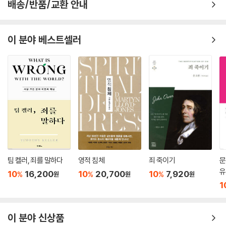
배송/반품/교환 안내
이 분야 베스트셀러
팀 켈러, 죄를 말하다
영적 침체
죄 죽이기
문
유
10
16,200
10
20,700
10
7,920
%
%
%
원
원
원
1
이 분야 신상품