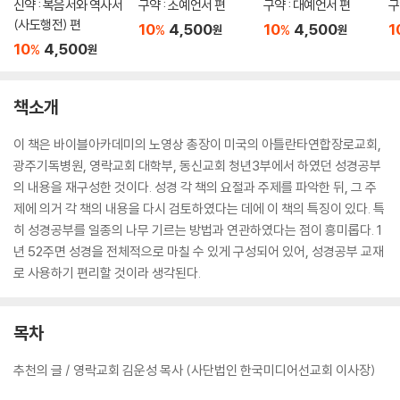
신약 : 복음서와 역사서
구약 : 소예언서 편
구약 : 대예언서 편
구
(사도행전) 편
10
4,500
10
4,500
1
%
%
원
원
10
4,500
%
원
책소개
이 책은 바이블아카데미의 노영상 총장이 미국의 아틀란타연합장로교회,
광주기독병원, 영락교회 대학부, 동신교회 청년3부에서 하였던 성경공부
의 내용을 재구성한 것이다. 성경 각 책의 요절과 주제를 파악한 뒤, 그 주
제에 의거 각 책의 내용을 다시 검토하였다는 데에 이 책의 특징이 있다. 특
히 성경공부를 일종의 나무 기르는 방법과 연관하였다는 점이 흥미롭다. 1
년 52주면 성경을 전체적으로 마칠 수 있게 구성되어 있어, 성경공부 교재
로 사용하기 편리할 것이라 생각된다.
목차
추천의 글 / 영락교회 김운성 목사 (사단법인 한국미디어선교회 이사장)