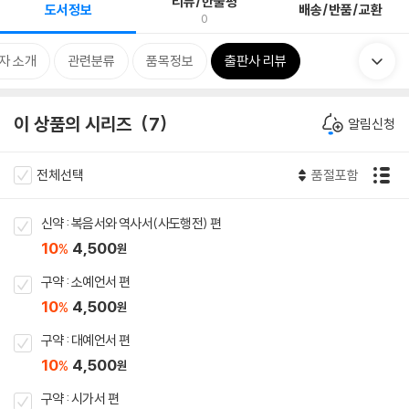
리뷰/한줄평
도서정보
배송/반품/교환
0
자 소개
관련분류
품목정보
출판사 리뷰
이 상품의 시리즈
7
알림신청
전체선택
품절포함
신약 : 복음서와 역사서(사도행전) 편
10
4,500
%
원
구약 : 소예언서 편
10
4,500
%
원
구약 : 대예언서 편
10
4,500
%
원
구약 : 시가서 편