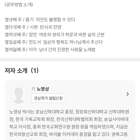
〈공부방법 소개〉
열넷째 주 / 욥기: 의인도 불행할 수 있다
열다섯째 주 / 시편: 탄식과 찬양
열여섯째 주/ 잠언: 여호와 경외가 학문과 바른 삶의 근본
열일곱째 주/ 전도서: 일상의 행복도 하나님께서 주신다
열여덟째 주/ 아가: 남녀 간의 진정한 사랑을 노래함
저자 소개
1
저
노영상
관심작가 알림신청
노영상 박사는 호남신학대학교 총장, 장로회신학대학교 신학대학원
장, 한국 기독교학회 회장, 전국신학대학협의회 회장, 숭실사이버대
학교 이사장, 총회 한국교회연구원 원장 등을 역임하였으며, 지금은
한국외항선교회 회장, 바이블 아카데미 총장을 맡고 있다. 경복고등