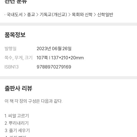
관련 분류
국내도서
종교
기독교(개신교)
목회와 신학
신학일반
품목정보
발행일
2023년 06월 26일
쪽수, 무게, 크기
107쪽 | 137*210*20mm
ISBN13
9788970279169
출판사 리뷰
이 책 각 장의 구성은 다음과 같다.
1. 씨알 고르기
2. 뿌리내리기
3. 줄기 세우기