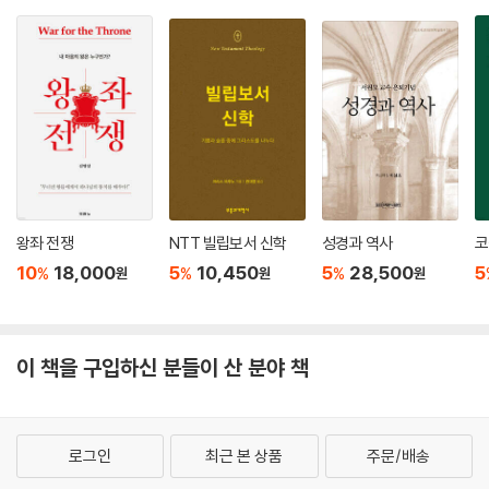
왕좌 전쟁
NTT 빌립보서 신학
성경과 역사
코
10
18,000
5
10,450
5
28,500
5
%
%
%
원
원
원
이 책을 구입하신 분들이 산 분야 책
로그인
최근 본 상품
주문/배송