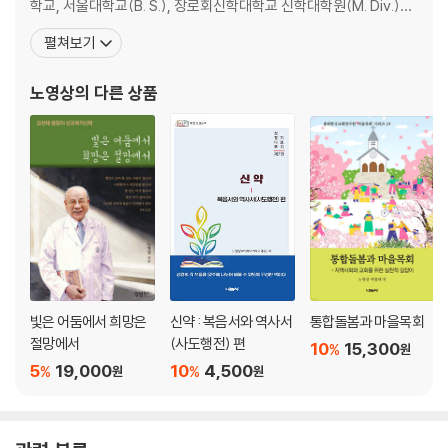
학교, 서울대학교(B. S.), 장로회신학대학교 신학대학원(M. Div.)에
서 공부했다. 장로회신학대학교 대학원 석사(Th. M.) 및 신학박사(T
펼쳐보기
h. D.)로 기독교윤리학을 전공했다. 저서에는 『영성과 윤리』(1991),
『경건과 윤리』(1994), 『예배와 인간행동』(1996), 『기독교와 미래
노영상
의 다른 상품
사회』(2000),
빛은 어둠에서 희망은
신약 : 복음서와 역사서
통합돌봄과 마을목회
절망에서
(사도행전) 편
10
15,300
%
원
5
19,000
10
4,500
%
%
원
원