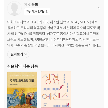
노영상 박사｜전 호남신학대학교 총장, 총회한국교회연구원 원장
저
김윤희
관심작가 알림신청
제 4 장 / 마르크스주의적 ‘새인간’과 성경적 ‘새사람’ 비교 연구 110
이화여자대학교(B. A.)와 미국 웨스턴 신학교(M. A., M. Div.)에서
이동주 박사｜현 바이어하우스학회 회장, 전 아신대학교 선교신학 교수
공부하고 트리니티 복음주의 신학교에서 세일해머 교수의 지도로 박
사 학위(Ph. D.)를 취득했다. 싱가포르 동아시아 신학교에서 구약학
제 5 장 / 비인간화 시대에 논하는 ‘인간화’와 성경적 ‘새사람 됨’ 158
교수로 가르쳤으며, 횃불트리니티신학대학원대학교 창립 멤버로 구
약학 교수와 총장을 역임했다. 아버지이신 고(故) 김준곤 목사에게
곽혜원 박사｜현 경기대학교 초빙교수, 21세기교회와신학포럼 대표
배운 대로 민족 복음화를 위한 헌신의 삶을 실천하며 구약 학자뿐만
펼쳐보기
아니라 여성 리더로서 한국복음주의구약신학회 회장, 전국신학대학
협의회 회장, 아시아복음주의연맹(AEA) 여성위원장을 역임하고 한
김윤희
의 다른 상품
국복음주의협의회 부회장, 세계복음주의연맹(WEA) G