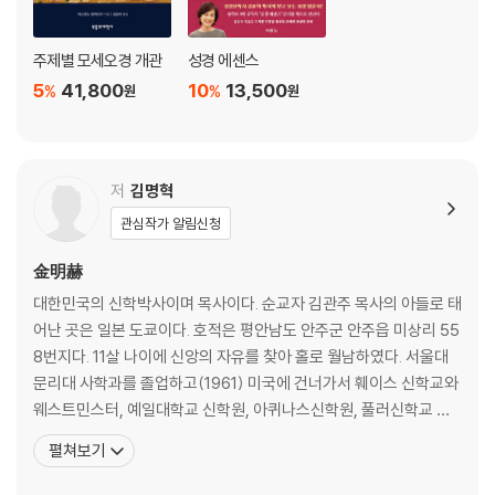
주제별 모세오경 개관
성경 에센스
5
41,800
10
13,500
%
%
원
원
저
김명혁
관심작가 알림신청
金明赫
대한민국의 신학박사이며 목사이다. 순교자 김관주 목사의 아들로 태
어난 곳은 일본 도쿄이다. 호적은 평안남도 안주군 안주읍 미상리 55
8번지다. 11살 나이에 신앙의 자유를 찾아 홀로 월남하였다. 서울대
문리대 사학과를 졸업하고(1961) 미국에 건너가서 훼이스 신학교와
웨스트민스터, 예일대학교 신학원, 아퀴나스신학원, 풀러신학교 선
교 신학원을 졸업했다. 총신대학교에서 역사신학과 선교신학 교수를
펼쳐보기
했으며, 합동신학교 교장과 교육부 인가 후 합동신학대학원대학교
교수 및 총장을 역임했다. 또한 강변교회를 창립하여 28년동안 목회