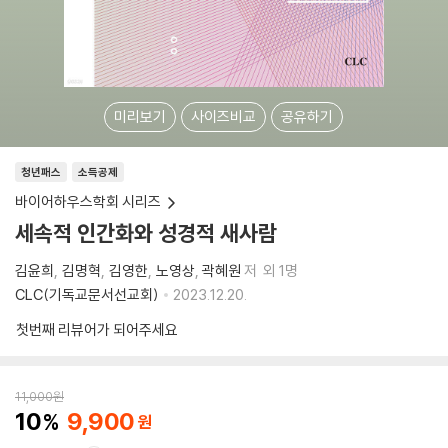
미리보기
사이즈비교
공유하기
청년패스
소득공제
바이어하우스학회 시리즈
세속적 인간화와 성경적 새사람
김윤희
김명혁
김영한
노영상
곽혜원
저
외 1명
CLC(기독교문서선교회)
2023.12.20.
첫번째 리뷰어가 되어주세요
11,000
원
10
9,900