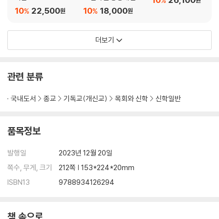
%
원
과 대응 전략
10
22,500
10
18,000
%
%
원
원
더보기
관련 분류
국내도서
종교
기독교(개신교)
목회와 신학
신학일반
품목정보
발행일
2023년 12월 20일
쪽수, 무게, 크기
212쪽 | 153*224*20mm
ISBN13
9788934126294
책 속으로