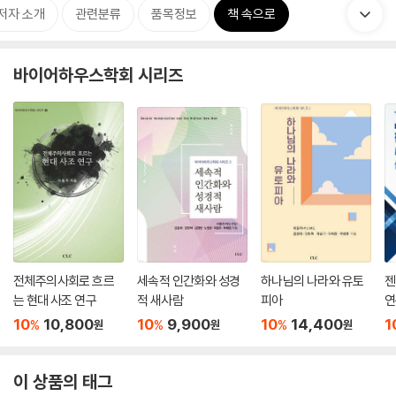
저자 소개
관련분류
품목정보
책 속으로
바이어하우스학회 시리즈
전체주의사회로 흐르
세속적 인간화와 성경
하나님의 나라와 유토
젠
는 현대 사조 연구
적 새사람
피아
연
10
10,800
10
9,900
10
14,400
1
%
%
%
원
원
원
이 상품의 태그