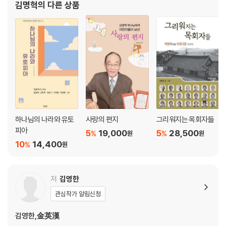
김명혁
의 다른 상품
를 했으며 은퇴 후 원로 및 선교 목사로 있으면서 한
하나님의 나라와 유토
사랑의 편지
그리워지는 목회자들
피아
5
19,000
5
28,500
%
%
원
원
10
14,400
%
원
저
김영한
관심작가 알림신청
김영한,金英漢