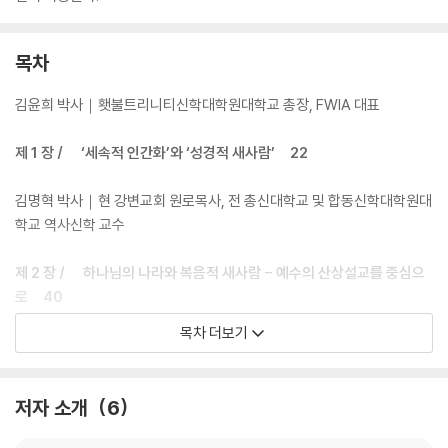
목차
김윤희 박사｜횃불트리니티신학대학원대학교 총장, FWIA 대표
제 1 장 / ‘세속적 인간화’와 ‘성경적 새사람’ 22
김명혁 박사｜현 강변교회 원로목사, 전 총신대학교 및 합동신학대학원대
학교 역사신학 교수
제 2 장 / 하나님의 나라와 복음적 새사람 - 예수의 산상설교를 중심으
로 40
목차 더보기
김영한 박사｜현 기독교학술원 원장, 숭실대학교 기독교학과 명예교수
제 3 장 / 칼빈 신학에 있어 그리스도와의 ‘신비적 연합’(Unio Mystic
저자 소개
6
a)과 성화론적 기독교 윤리 83