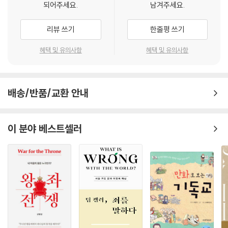
되어주세요.
남겨주세요.
노영상 박사는 〈칼빈 신학에 있어 그리스도와의 ‘신비적 연합’(Unio Myst
ica)과 성화론적 기독교 윤리〉를 통해 성경적인 구원 상태를 그리스도와의
리뷰 쓰기
한줄평 쓰기
‘신비적 연합’이라고 하면서, 잘못된 신비주의와 혼돈되지 않도록 경고한
다.
혜택 및 유의사항
혜택 및 유의사항
--- p.8
이동주 박사는 〈마르크스주의적 ‘새인간’과 성경적 ‘새사람’ 비교 연구〉에
배송/반품/교환 안내
관한 글을 쓰고자 하여 “‘새인간’, 또는 ‘새사람’은 같은 의미의 용어로서 그
차이가 무엇일까?”부터 연구하고 분석한다.
--- p.9
이 분야 베스트셀러
곽혜원 박사의 논문 「비인간화 시대에 논하는 ‘인간화 ’와 성경적 ‘새사람
됨’」은 1960년대 기독교계를 위시하여 글로벌 세계 전역에서 세속적 ‘인
간화’(humanization)와 ‘새사람 됨’(new humanity)에 대한 관심이 고
조된 상황 속에서 불의한 사회 구조를 변혁하고 ‘새로운 사람’의 창조를 희
구함으로 ‘인간화’를 추구한 시대적 흐름을 주목한 글이다.
--- p.10