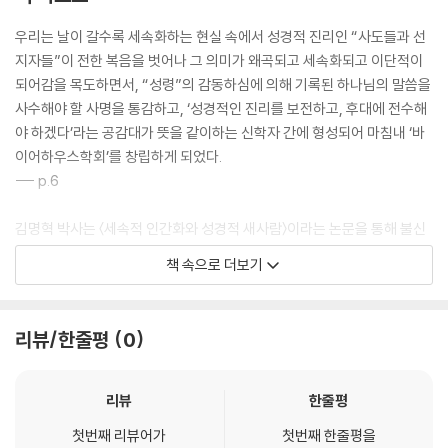
우리는 날이 갈수록 세속화하는 현실 속에서 성경적 진리인 “사도들과 선
지자들”이 전한 복음을 벗어나 그 의미가 왜곡되고 세속화되고 이단적이
되어감을 목도하면서, “성령”의 감동하심에 의해 기록된 하나님의 말씀을
사수해야 할 사명을 통감하고, ‘성경적인 진리를 보전하고, 후대에 전수해
야 하겠다’라는 공감대가 뜻을 같이하는 신학자 간에 형성되어 마침내 ‘바
이어하우스학회’를 창립하게 되었다.
--- p.6
김명혁 박사는 〈세속적 인간화와 성경적 새사람〉이라는 논문을 통해 불신
앙적이고 세속적인 인간과 기독교적이고 신앙적인 새사람을 대조하면서,
책 속으로 더보기
성경적 새사람이 어떻게 만들어지는지를 누구든지 쉽게 알아들을 수 있도
록 설명한다.
--- p.6
리뷰/한줄평
0
김영한 박사는 〈하나님의 나라와 복음적 새사람- 예수의 산상설교를 중심
으로〉를 연구하고 신구약성경의 주제를 ‘하나님의 나라’라고 소개한다.
리뷰
한줄평
--- p.7
첫번째 리뷰어가
첫번째 한줄평을