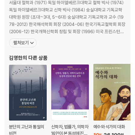
서울대 철학과 (1971) 독일 하이델베르크대학교 철학 박사 (1974)
독일 하이델베르크대학교 신학 박사 (1984) 숭실대학교 기독교학
대학원 원장 (초대~3대, 5~6대) 숭실대학교 기독교학과 교수 (19
78-2012) 한국해석학회 회장 (2004-06) 한국기독교철학회 회장
(2006-12) 한국개혁신학회 창립 및 회장 (1996) 미국 프린스턴대
학교 방문교수 (1984-85, 2004-05) 영국 캠브리지대학교 방문
펼쳐보기
교수 (1990-91) 미국 예일대학교 방문교수 (1991-92) 현, 기독교
학술원 원장 숭실대학교 명예교수 샬롬나비(개혁주의이론실천학회
김영한
의 다른 상품
분단의 고난과 통일의
신학자, 법률가, 의학자
예수와 석가의 대화
비전
16인이 본 동성애 진단
10
26,100