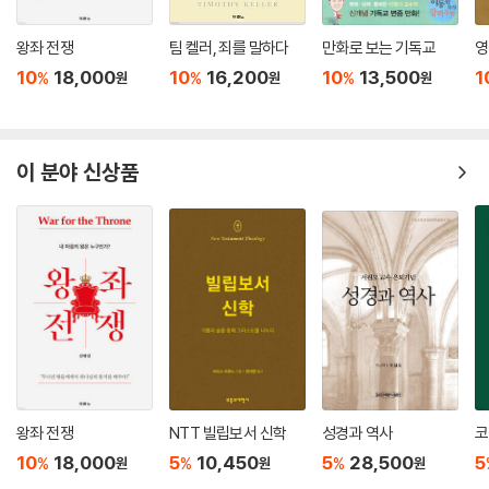
왕좌 전쟁
팀 켈러, 죄를 말하다
만화로 보는 기독교
영
10
18,000
10
16,200
10
13,500
1
%
%
%
원
원
원
이 분야 신상품
왕좌 전쟁
NTT 빌립보서 신학
성경과 역사
코
10
18,000
5
10,450
5
28,500
5
%
%
%
원
원
원