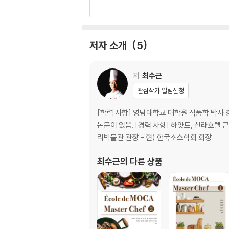
6. 육수 연구 … 27
갈색 육수 베이스 소스 … 30
저자 소개
5
1. 브라운 소스 개요 … 31
2. 브라운 소스 트렌드 … 33
3. 브라운 소스의 비밀 … 37
저
최수근
4. 클래식 브라운 소스 … 38
관심작가 알림신청
5. 파생 브라운 소스 … 41
6. 브라운 소스에 얽힌 이야기 … 50
[학력 사항] 영남대학교 대학원 식품학 박사 경
논문이 있음. [경력 사항] 하얏트, 신라호텔 
루를 넣은 육수 베이스 소스 … 56
리박물관 관장 - 현) 한국소스학회 회장
1. 벨루테 소스 개요 … 57
최수근
의 다른 상품
2. 벨루테 소스 트렌드 … 59
3. 벨루테 소스의 비밀 … 61
4. 클래식 벨루테 소스 … 62
5. 파생 벨루테 소스 … 67
6. 벨루테 소스에 얽힌 이야기 … 73