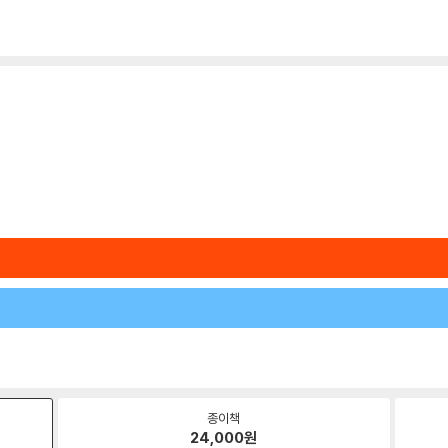
종이책
24,000
원