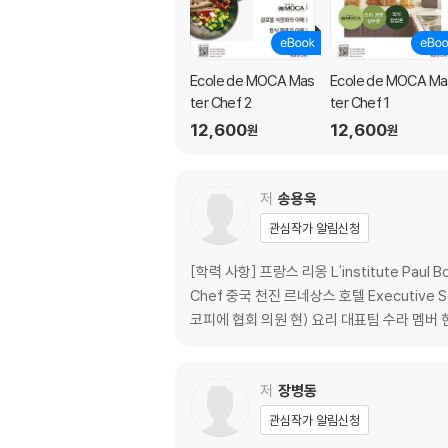
우유 베이스 소스 … 82
Ecole de MOCA Mas
Ecole de MOCA Ma
1. 베샤멜 소스 개요 … 83
ter Chef 2
ter Chef 1
2. 베샤멜 소스 트렌드 … 84
12,600
12,600
3. 베샤멜 소스의 비밀 … 86
원
원
4. 클래식 베샤멜 소스 … 88
5. 파생 베샤멜 소스 … 90
저
송용욱
6. 베샤멜 소스에 얽힌 이야기 … 94
관심작가 알림신청
토마토 베이스 소스 … 98
[학력 사항] 프랑스 리옹 L'institute Pau
Chef 중국 천진 르네상스 호텔 Executive
1. 토마토 소스 개요 … 99
코피에 협회 의원 현) 요리 대표팀 수라 멤버 현
2. 토마토 소스 트렌드 … 100
3. 토마토 소스의 비밀 … 102
4. 클래식 토마토 소스 … 104
저
장병동
5. 파생 토마토 소스 … 108
6. 토마토 소스에 얽힌 이야기 … 112
관심작가 알림신청