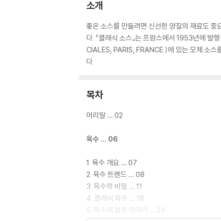
소개
좋은 소스를 만들려면 신선한 양질의 재료도 중
다. 『클래식 소스』는 프랑스에서 1953년에 발행된 LES
CIALES, PARIS, FRANCE.)에 있는 
다.
목차
머리말 … 02
육수 … 06
1. 육수 개요 … 07
2. 육수 트렌드 … 08
3. 육수의 비밀 … 11
4. 클래식 육수 … 18
5. 육수에 얽힌 이야기 … 24