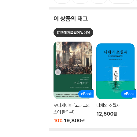
이 상품의 태그
#크레마클럽에있어요
오디세이아 (고대 그리
니체의 초월자
스어 완역본)
12,500
원
10
19,800
%
원