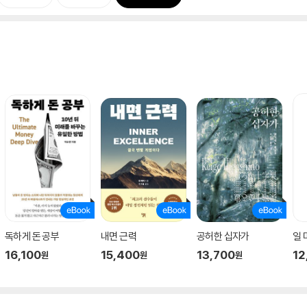
독하게 돈 공부
내면 근력
공허한 십자가
일
16,100
15,400
13,700
12
원
원
원