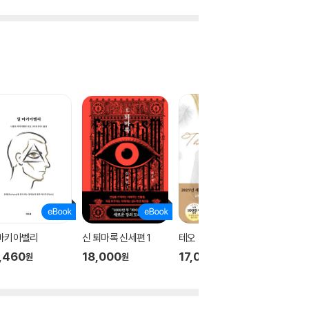
 마키아벨리
신 퇴마록 신세편 1
테오
신 퇴마록
,460
18,000
17,000
18,00
원
원
원