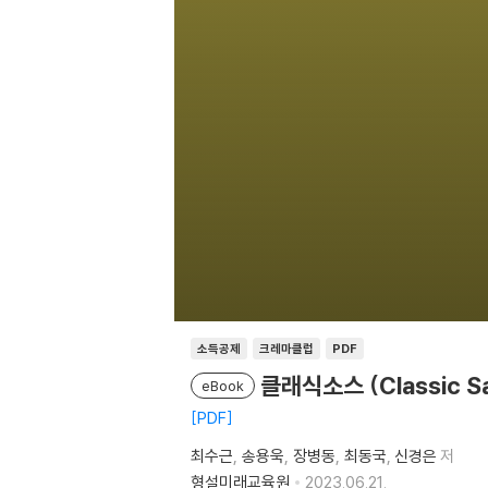
소득공제
크레마클럽
PDF
클래식소스 (Classic S
eBook
PDF
최수근
송용욱
장병동
최동국
신경은
저
형설미래교육원
2023.06.21.