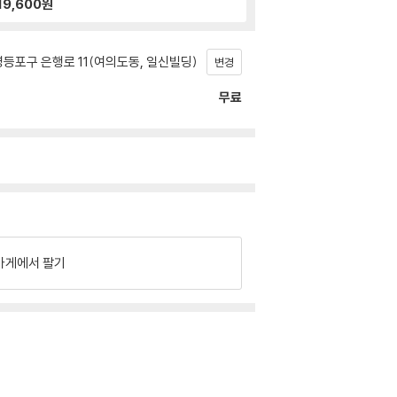
19,600
원
등포구 은행로 11(여의도동, 일신빌딩)
변경
무료
가게에서 팔기