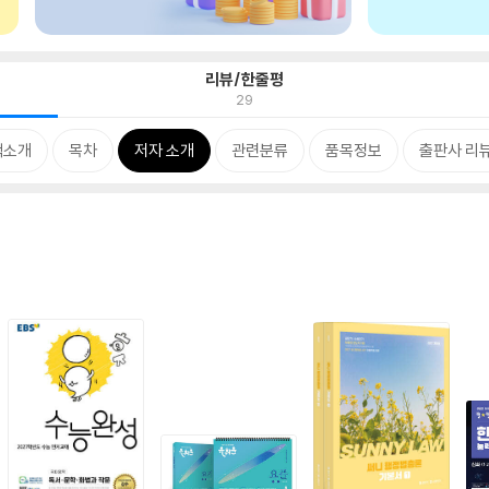
리뷰/한줄평
29
책소개
목차
저자 소개
관련분류
품목정보
출판사 리