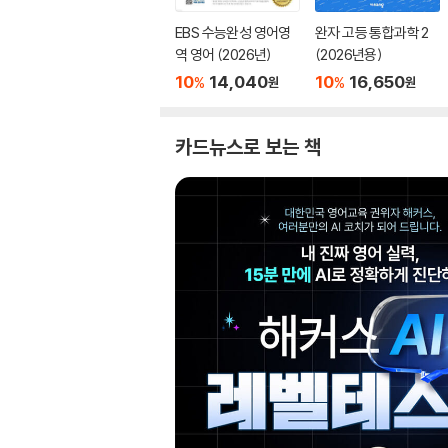
EBS 수능완성 영어영
완자 고등 통합과학 2
역 영어 (2026년)
(2026년용)
10
14,040
10
16,650
%
%
원
원
카드뉴스로 보는 책