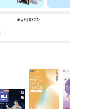
배송/반품/교환
뷰