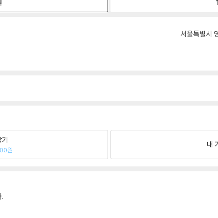
원
서울특별시 영
팔기
내 
700원
.