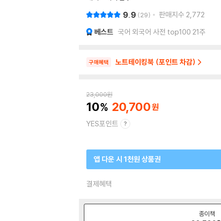
9.9
판매지수
2,772
29
베스트
국어 외국어 사전 top100 21주
노트테이킹북 (포인트 차감)
구매혜택
23,000
원
10
20,700
YES포인트
앱 다운 시 1천원 상품권
결제혜택
종이책