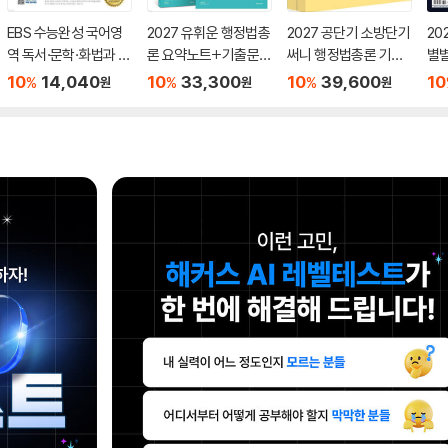
EBS 수능완성 국어영
2027 유휘운 행정법총
2027 공단기 소방단기
20
역 독서·문학·화법과 작
론 요약노트+기출문제
써니 행정법총론 기본
별
문 (2026년)
(요.플.)
서
력검
10
14,040
10
33,300
10
39,600
10
%
%
%
원
원
원
급)