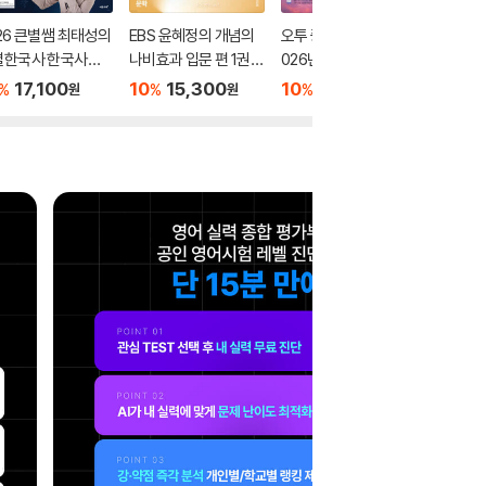
26 큰별쌤 최태성의
EBS 윤혜정의 개념의
오투 중학 과학 2-2 (2
2026 
별한국사 한국사능
나비효과 입문 편 1권
026년)
별별한국
정시험 심화(1,2,3
문학 (2026년용)
력검정시험
17,100
10
15,300
10
17,550
10
1
%
%
%
%
원
원
원
 상
급) 하