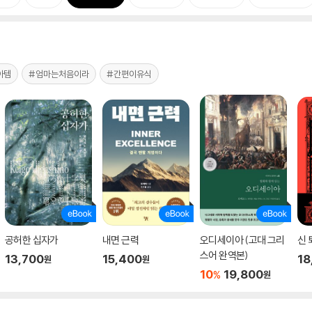
아템
#엄마는처음이라
#간편이유식
공허한 십자가
내면 근력
오디세이아 (고대 그리
신 
스어 완역본)
13,700
15,400
18
원
원
10
19,800
%
원