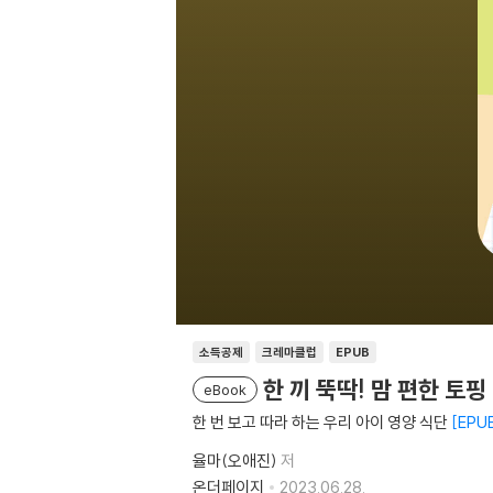
소득공제
크레마클럽
EPUB
한 끼 뚝딱! 맘 편한 토
eBook
한 번 보고 따라 하는 우리 아이 영양 식단
EPU
율마(오애진)
저
온더페이지
2023.06.28.