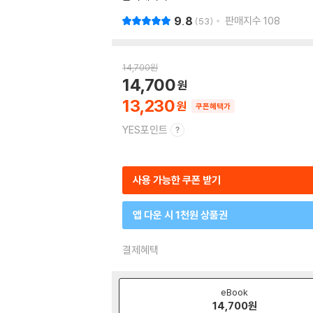
9.8
판매지수
108
53
14,700
원
14,700
13,230
쿠폰혜택가
YES포인트
사용 가능한 쿠폰 받기
앱 다운 시 1천원 상품권
결제혜택
eBook
14,700
원