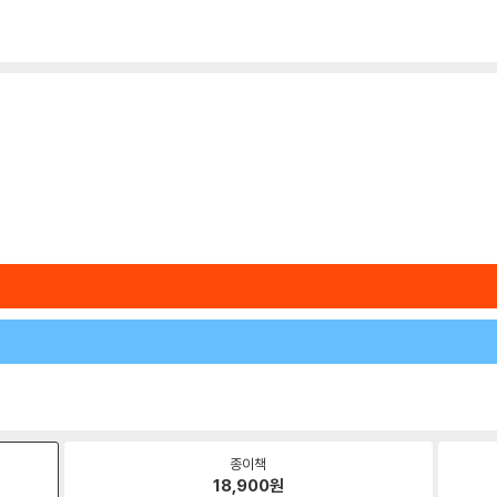
종이책
18,900
원