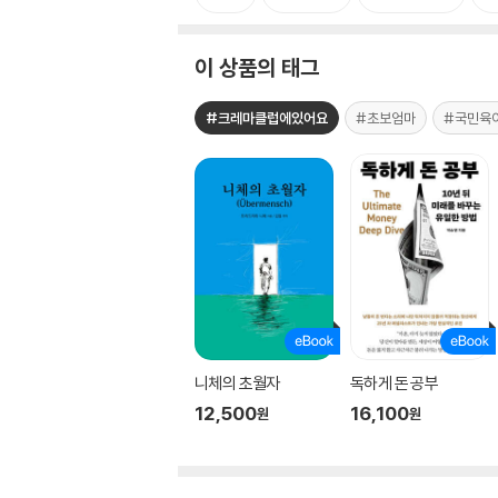
이 상품의 태그
#크레마클럽에있어요
#초보엄마
#국민육
니체의 초월자
독하게 돈 공부
12,500
16,100
원
원