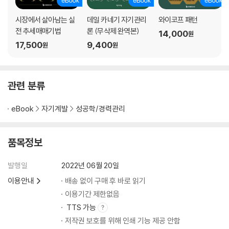
시장에서 살아남는 실
데일 카네기 자기관리
와이코프 패턴
전 추세매매기법
론 (무삭제 완역본)
14,000
원
17,500
9,400
원
원
관련 분류
eBook
자기계발
성공학/경력관리
품목정보
발행일
2022년 06월 20일
이용안내
배송 없이 구매 후 바로 읽기
이용기간 제한없음
TTS 가능
저작권 보호를 위해 인쇄 기능 제공 안함