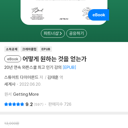
파트너샵
공유하기
소득공제
크레마클럽
EPUB
어떻게 원하는 것을 얻는가
eBook
20년 연속 와튼스쿨 최고 인기 강의
EPUB
스튜어트 다이아몬드
저
김태훈
역
세계사
2022.06.20.
원서
Getting More
9.2
판매지수
726
597
13,000
원