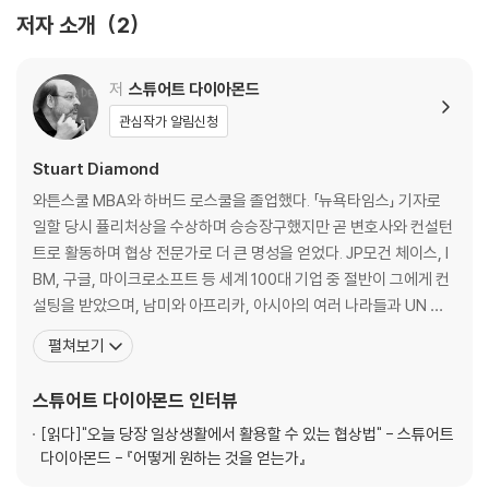
저자 소개
2
저
스튜어트 다이아몬드
관심작가 알림신청
Stuart Diamond
와튼스쿨 MBA와 하버드 로스쿨을 졸업했다. 「뉴욕타임스」 기자로
일할 당시 퓰리처상을 수상하며 승승장구했지만 곧 변호사와 컨설턴
트로 활동하며 협상 전문가로 더 큰 명성을 얻었다. JP모건 체이스, I
BM, 구글, 마이크로소프트 등 세계 100대 기업 중 절반이 그에게 컨
설팅을 받았으며, 남미와 아프리카, 아시아의 여러 나라들과 UN 같
은 국제기구도 그에게 자문을 구한다. 하버드, 컬럼비아, 옥스퍼드에
펼쳐보기
서 학생들을 가르쳤던 그는 현재 모교인 와튼스쿨에서 협상 코스를
강의하고 있다. 그의 협상 코스는 와튼스쿨에서 20년 연속 최고 인기
스튜어트 다이아몬드
인터뷰
강의로 선정되었으며, 학생들이 경쟁을 통해 들을
[읽다]
"오늘 당장 일상생활에서 활용할 수 있는 협상법" - 스튜어트
다이아몬드 - 『어떻게 원하는 것을 얻는가』