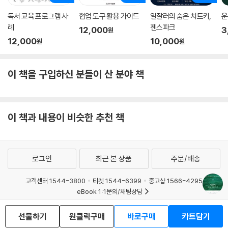
독서 교육 프로그램 사
협업 도구 활용 가이드
일잘러의 숨은 치트키,
운
례
젠스파크
12,000
3
원
12,000
10,000
원
원
이 책을 구입하신 분들이 산 분야 책
이 책과 내용이 비슷한 추천 책
로그인
최근 본 상품
주문/배송
고객센터 1544-3800
티켓 1544-6399
중고샵 1566-4295
eBook 1:1문의/채팅상담
예스이십사(주) 사업자 정보
선물하기
원클릭구매
바로구매
카트담기
이용약관
개인정보처리방침
청소년보호정책