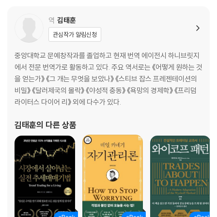
역
김태훈
관심작가 알림신청
중앙대학교 문예창작과를 졸업하고 현재 번역 에이전시 하니브릿지
에서 전문 번역가로 활동하고 있다. 주요 역서로는 《어떻게 원하는 것
을 얻는가》 《그 개는 무엇을 보았나》 《스티브 잡스 프레젠테이션의
비밀》 《달러제국의 몰락》 《야성적 충동》 《욕망의 경제학》 《프리덤
라이터스 다이어 리》 외에 다수가 있다.
김태훈
의 다른 상품