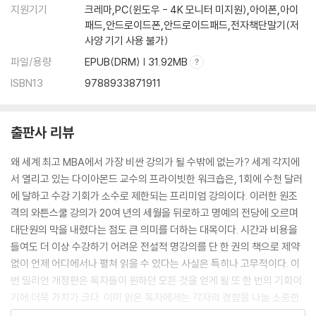
지원기기
크레마,PC(윈도우 - 4K 모니터 미지원),아이폰,아이
패드,안드로이드폰,안드로이드패드,전자책단말기(저
사양 기기 사용 불가)
파일/용량
EPUB(DRM) | 31.92MB
ISBN13
9788933871911
출판사 리뷰
왜 세계 최고 MBA에서 가장 비싼 강의가 될 수밖에 없는가? 세계 각지에
서 열리고 있는 다이아몬드 교수의 프라이빗한 워크숍은, 1회에 수천 달러
에 달하고 수강 기회가 소수로 제한되는 프리미엄 강의이다. 이러한 원조
격의 와튼스쿨 강의가 20여 년의 세월을 뒤로하고 명예의 전당에 오르며
대단원의 막을 내렸다는 점도 큰 의미를 더하는 대목이다. 시간과 비용을
들여도 더 이상 수강하기 어려운 전설적 명강의를 단 한 권의 책으로 제약
없이 언제 어디에서나 펼쳐 읽을 수 있다는 사실은 특히나 고무적이다. 이
번 밀리언 개정판은 독자들이 원하던 모든 것을 얻게 될 또 한 번의 기회이
기에 더욱 가치가 크다. 이미 읽은 독자에게는 각자의 경험을 나눌 소중한
선물이 되고, 그 명성을 들어만 보았던 이들에게는 일상을 변화시킬 절호