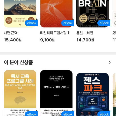
내면 근력
리얼리티 트랜서핑. 1
듀얼 브레인
명
15,400
9,100
14,700
1
원
원
원
이 분야 신상품