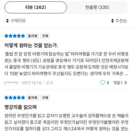
리뷰
262
한줄평
335
구매리뷰
추천순
종이책
구매
어떻게 원하는 것을 얻는가.
'출발 전 문 닫힌 비행기에 탑승하는 법''파리여행을 가기로 한 우리 비행경
로는 중국 쳉두(성도) 공항을 경유해서 가기로 되어있다.인천국제공항에
서 출발한 비행기가 기상관계로 중국 쳉두 공항에 도착한 것은 예정시각보
다 10분 늦었다.파리여행이 무산될지도 모른다는 생각에 우리 가족은 혼
비백산한 상태로 환승할 비행기의 탑승장으로 달려갔다.하지만 이미 비행
j*****n
2017.12.14.
신고
5
댓글
1
기 탑승구는 닫혀
종이책
구매
명강의를 읽으며
정의란 무엇인가를 읽고 갑자기 유명한 교수들의 강의를책으로 쓴 책들이
읽고 싶어졌다.중고로 죽음이란 무엇인가삶이란 무엇인가불멸이란 무엇
인가자유를 말하다를 샀다.그리고 예스24에서 어떻게 원하는 것을 얻는