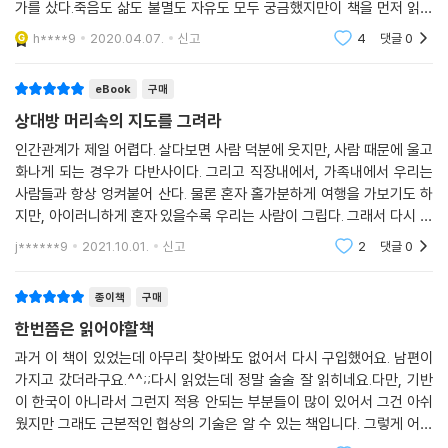
가를 샀다.죽음도 삶도 불멸도 자유도 모두 궁금했지만이 책을 먼저 읽었
다.어떤 부분은 너무 당연했고 어떤 부분은 내가 실천하는 부분이었으며어
h****9
2020.04.07.
신고
4
댓글
0
떤 부분은 이해가 안되
eBook
구매
상대방 머리속의 지도를 그려라
인간관계가 제일 어렵다. 살다보면 사람 덕분에 웃지만, 사람 때문에 울고
화나게 되는 경우가 다반사이다. 그리고 직장내에서, 가족내에서 우리는
사람들과 항상 엉켜붙어 산다. 물론 혼자 홀가분하게 여행을 가보기도 하
지만, 아이러니하게 혼자 있을수록 우리는 사람이 그립다. 그래서 다시 사
람곁으로 가곤 한다. 사람 곁에 있으면 문제가 생기기 마련이다. 그런데 그
j******9
2021.10.01.
신고
2
댓글
0
문제들은 어렸
종이책
구매
한번쯤은 읽어야할책
과거 이 책이 있었는데 아무리 찾아봐도 없어서 다시 구입했어요. 남편이
가지고 갔더라구요.^^;;다시 읽었는데 정말 술술 잘 읽히네요.다만, 기반
이 한국이 아니라서 그런지 적용 안되는 부분들이 많이 있어서 그건 아쉬
웠지만 그래도 근본적인 협상의 기술은 알 수 있는 책입니다. 그렇게 어렵
지 않게 잘 읽을 수 있는 책.다만, 사례가 조금 더 상세하게 어떻게 그렇게