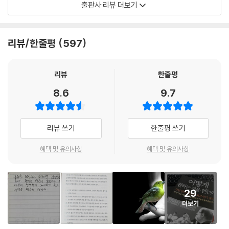
출판사 리뷰 더보기
의 찬스가 되며, 난생처음 접하는 독자들에겐 삶을 송두리째 뒤바꿀 첫 번
째 계기가 될 것이다. 어떤 상황에서도, 어떤 사람을 만나도, 당신이 원하는
것을 얻게 해주는 최고의 해결법 마치 다이아몬드 교수의 강의를 수료한
리뷰/한줄평
597
증명서를 받은 듯한 느낌의 새로운 디자인은 흔히 보기 힘든 책 표지이다.
그뿐만 아니라, 새로이 삽입된 42컷의 일러스트는 독자들이 책의 핵심을
더욱 직관적이고 재미있게 이해할 수 있도록 내용을 함축적이고 상징적으
리뷰
한줄평
로 그리고 있다. 놀랍게도, 이 일러스트는 다이아몬드의 워크숍 강의를 들
8.6
9.7
은 뒤 인생의 터닝포인트를 찾은 한 수강생의 강의 스케치이다. 뛰어난 가
치와 오랜 진심이 만나 탄생한 이 일러스트를 통해, 독자들은 사고의 끈을
이어 일상을 살아가는 매순간마다 자신만의 협상 마인드맵을 그려내는 방
리뷰 쓰기
한줄평 쓰기
법을 알게 될 것이다.
혜택 및 유의사항
혜택 및 유의사항
29
더보기