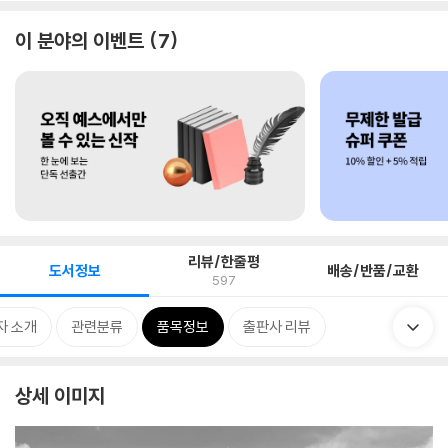
이 분야의 이벤트
7
리뷰/한줄평
도서정보
배송/반품/교환
597
자 소개
관련분류
품목정보
출판사 리뷰
상세 이미지