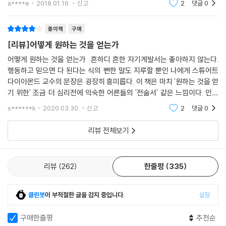
a****e
2018.01.16.
신고
2
댓글
0
협상을 했는지
종이책
구매
[리뷰]어떻게 원하는 것을 얻는가
어떻게 원하는 것을 얻는가 흔하디 흔한 자기계발서는 좋아하지 않는다.
행동하고 믿으면 다 된다는 식의 뻔한 말도 지루할 뿐인 나에게 스튜어트
다이아몬드 교수의 문장은 굉장히 흥미롭다. 이 책은 마치 '원하는 것을 얻
기 위한' 조금 더 심리전에 익숙한 어른들의 '전술서' 같은 느낌이다. 인간
은 사회적 동물인 만큼 우리는 유년시절부터 타인과의 관계속에서 협상을
s******k
2020.03.30.
신고
2
댓글
0
하는 방법을
리뷰 전체보기
리뷰
262
한줄평
335
클린봇
이 부적절한 글을 감지 중입니다.
설정
구매한줄평
추천순