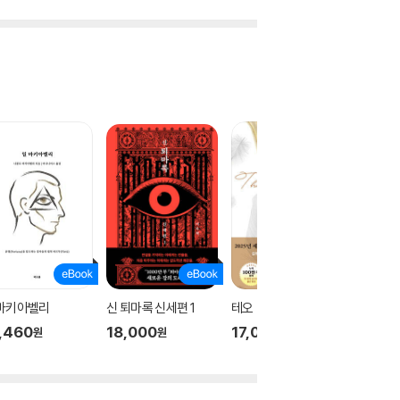
 마키아벨리
신 퇴마록 신세편 1
테오
신 퇴마록
,460
18,000
17,000
18,00
원
원
원