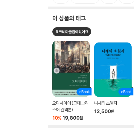
이 상품의 태그
#크레마클럽에있어요
오디세이아 (고대 그리
니체의 초월자
스어 완역본)
12,500
원
10
19,800
%
원