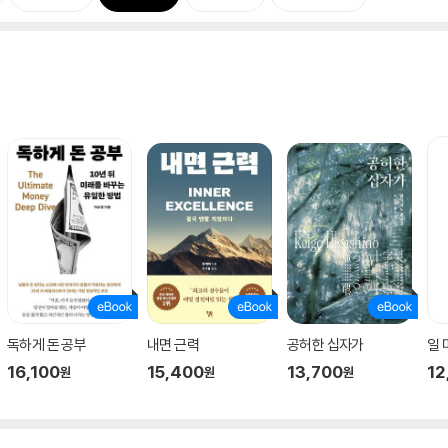
독하게 돈 공부
내면 근력
공허한 십자가
일
16,100
15,400
13,700
12
원
원
원