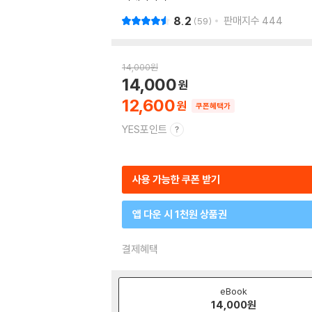
8.2
판매지수
444
59
14,000
원
14,000
12,600
쿠폰혜택가
YES포인트
사용 가능한 쿠폰 받기
앱 다운 시 1천원 상품권
결제혜택
eBook
14,000
원