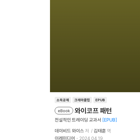
소득공제
크레마클럽
EPUB
와이코프 패턴
eBook
전설적인 트레이딩 교과서
EPUB
데이비드 와이스
저
김태훈
역
이레미디어
2024.04.19.