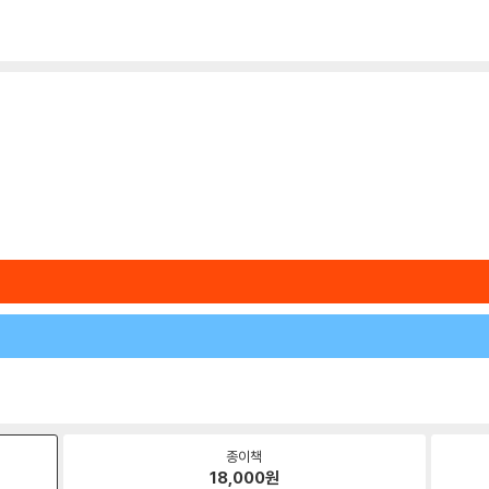
종이책
18,000
원