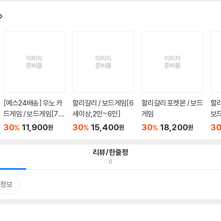
[예스24배송] 우노 카
할리갈리 / 보드게임[6
할리갈리 포켓몬 / 보드
할리
드게임 / 보드게임[7세
세이상,2인~6인]
게임
보드
이상...
4인.
30
11,900
30
15,400
30
18,200
3
%
%
%
원
원
원
리뷰/한줄평
0
정보