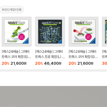
#보드게임1인용
[예스24배송] 그래비
[예스24배송] 그래비
[예스24배송] 그래비
[예
트랙스 코어 확장(S):
트랙스 프로 확장(L):
트랙스 코어 확장(S):
트랙
스쿠프 / 마블런[8세이
버티컬 / 마블런[8세이
트램펄린 / 마블런[8세
정글
20
21,600
20
46,400
20
21,600
3
%
%
%
원
원
원
상,1인이상]
상,1인이상]
이상,1인이상]