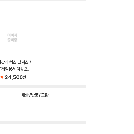
갈리 컵스 딜럭스 /
게임[6세이상,2~
..
0
24,500
%
원
배송/반품/교환