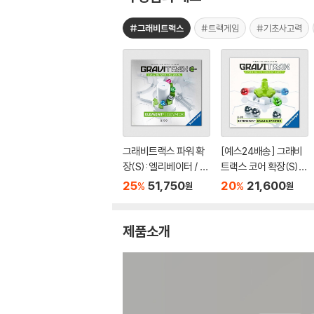
#그래비트랙스
#트랙게임
#기초사고력
그래비트랙스 파워 확
[예스24배송] 그래비
장(S): 엘리베이터 / 마
트랙스 코어 확장(S):
블런[8세이상,1인이
볼&스피너 / 마블런[8
25
51,750
20
21,600
%
%
원
원
상]
세이상,1인이상]
제품소개