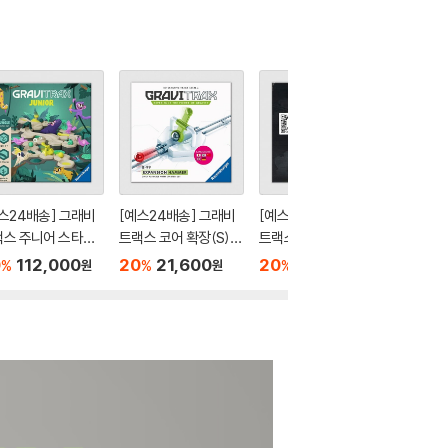
스24배송] 그래비
[예스24배송] 그래비
[예스24배송] 그래비
[예스24
스 주니어 스타터:
트랙스 코어 확장(S):
트랙스 프로 확장(S):
트랙스 코
 / 보드게임
해머 / 마블런[8세이
릴리저 / 보드게임
플립 / 
0
112,000
20
21,600
20
21,600
20
2
%
%
%
%
원
원
원
상,1인이상]
상,1인이