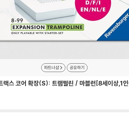
파트너샵
공유하기
랙스 코어 확장(S): 트램펄린 / 마블런[8세이상,1