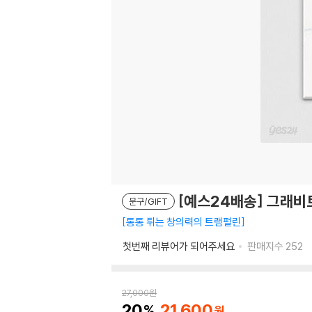
[예스24배송] 그래비트
문구/GIFT
통통 튀는 창의력의 트램펄린
첫번째 리뷰어가 되어주세요
판매지수
252
27,000
원
20
21,600