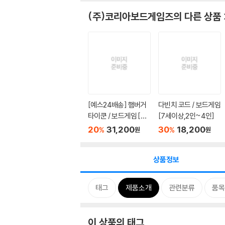
(주)코리아보드게임즈
의 다른 상품
[예스24배송] 햄버거
다빈치 코드 / 보드게임
타이쿤 / 보드게임 [만
[7세이상,2인~4인]
6세...
20
31,200
30
18,200
%
%
원
원
상품정보
태그
제품소개
관련분류
품목
이 상품의 태그