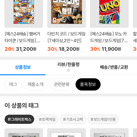
[예스24배송] 햄버거
다빈치 코드 / 보드게임
[예스24배송] 우노 카
할
타이쿤 / 보드게임 [만
[7세이상,2인~4인]
드게임 / 보드게임[7세
세
6세...
이상...
20
31,200
30
18,200
30
11,900
3
%
%
%
원
원
원
리뷰/한줄평
상품정보
배송/반품/교환
0
태그
제품소개
관련분류
품목정보
이 상품의 태그
#그래비트랙스
#트랙게임
#기초사고력
#보드게임1인용