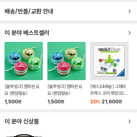
배송/반품/교환 안내
이 분야 베스트셀러
[블루씽크] 챔피온 요
[블루씽크] 챔피온 요
[예스24배송] 그래비
요 (랜덤발송)
요 (랜덤발송)
트랙스 코어 확장(S):
볼&스피너 / 마블런[8
1,500
1,500
20
21,600
%
원
원
원
세이상,1인이상]
이 분야 신상품