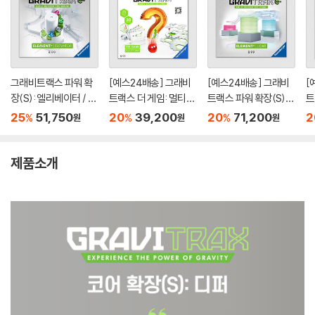
그래비트랙스 파워 확
[예스24배송] 그래비
[예스24배송] 그래비
[
장(S): 엘리베이터 / 마
트랙스 더 게임: 멀티폼
트랙스 파워 확장(S):
트
블런[8세이상,1인이
/ 보드게임
라이트 / 보드게임
볼
25
51,750
20
39,200
20
71,200
2
%
%
%
원
원
원
상]
세
제품소개