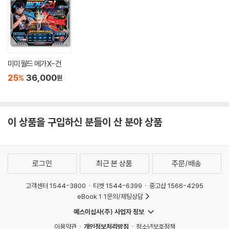
미미월드 메가X-건
25
36,000
%
원
이 상품을 구입하신 분들이 산 분야 상품
로그인
최근 본 상품
주문/배송
고객센터 1544-3800
티켓 1544-6399
중고샵 1566-4295
eBook 1:1문의/채팅상담
예스이십사(주) 사업자 정보
이용약관
개인정보처리방침
청소년보호정책