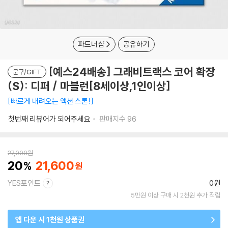
파트너샵
공유하기
[예스24배송] 그래비트랙스 코어 확장
문구/GIFT
(S): 디퍼 / 마블런[8세이상,1인이상]
빠르게 내려오는 액션 스톤!
첫번째 리뷰어가 되어주세요
판매지수
96
27,000
원
20
21,600
YES포인트
0원
5만원 이상 구매 시 2천원 추가 적립
앱 다운 시 1천원 상품권