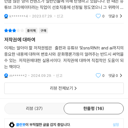
만큼 많은 양의 컨텐츠가 일반인들에 의해 탄생하고 있습니다. 한 때는 유
에서는 복잡한 내용은 한눈에 쏙 들어오도록 표로 정리했고, 각 장의 마지
튜브 크리에이터라는 직업이 선호직종에 선정될 정도였으니 그 위력이 실
막에는 저작권 등록하는 법, 알아두면 쓸모 있는 저작권 웹사이트 등 실용
감됩니다. 컨텐츠를 제작함에 있어서 꼭 알아야 할 저작권에 관한 지식이
k*******4
2023.07.29.
신고
0
댓글
0
담겨있어 유용한
적인 정보들을 풍부하게 담았다. 사례에 해당하는 2부는 각 장을 저작물의
종류에 따라 분류해 관심 있는 내용부터 골라 읽을 수 있다. 각 장의 제목
종이책
구매
아래에는 사례와 관련한 저작물 및 저작권법의 종류를 표기해 저작권법을
저작권에 대하여
큰 틀에서 일목요연하게 파악하도록 했다. 본문에 있는 ☞ 표시를 따라가
면 관련 내용을 1부의 어느 페이지에서 설명했는지 알 수 있어 복습의 기회
이제는 알아야 할 저작권법은 출판과 유튜브 및sns와Nft and ai까지의
중요한 내용에 대하여 변호사와. 문화평론가등이 알려주는 반드시 써먹을
까지 제공한다.
수 있는. 저작권에대한 실용서이다. 저작권에 대하여 직접적인 도움이 되
는 책이다.
기존의 저작권 책들은 주로 이론에 치중하거나, 반대로 사례에만 치중한
경우가 많다. 그러나 이론에만 치중해서는 실제 사례에서 현실적인 적용이
m******2
2024.09.29.
신고
0
댓글
0
어렵고, 반대로 사례에만 치중해서는 체계적인 지식을 알 수 없어 휘발성
리뷰 전체보기
이 강하다. 이 책에서는 두 마리 토끼를 모두 잡아서 독자에게 건네야만 한
다고 생각했다. 그래야만 책 한 권을 다 읽고 났을 때, 독자가 저작권에 대
한 지식을 제대로 얻을 수 있기 때문이다. 나아가 그래야만 이 사회에도 저
리뷰
37
한줄평
16
작권에 대한 인식이 제대로 자리 잡을 수 있기 때문이다. 콘텐츠가 범람하
는 시대, 나의 저작물에 대한 권리를 지키고 나아가 타인의 권리를 침해하
지 않도록 이제는 모두가 저작권법을 알아야 한다. 저자의 말처럼 이 책이
클린봇
이 부적절한 글을 감지 중입니다.
설정