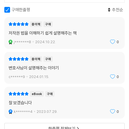
“어느 누군가의, 당신의, 우리의 문화를 지키고 기여하는 이슬 한 방울”이
되기를 바란다.
구매한줄평
추천순
종이책
구매
저작권 법을 이해하기 쉽게 설명해주는 책
j*******8
2024.10.22.
0
종이책
구매
변호사님이 설명해주는 이야기
c******9
2024.01.15.
0
eBook
구매
잘 보겠습니다
k*******4
2023.07.29.
0
한줄평 전체보기