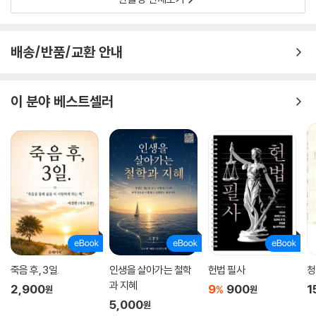
배송/반품/교환 안내
이 분야 베스트셀러
죽음 후, 3일.
인생을 살아가는 철학
헌법 필사
청
과 지혜
2,900
9
900
1
%
원
원
5,000
원