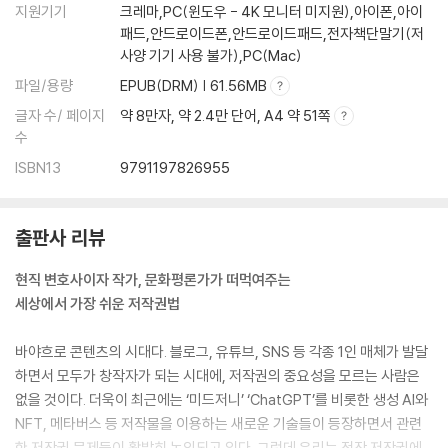
지원기기
크레마,PC(윈도우 - 4K 모니터 미지원),아이폰,아이
어문저작물
패드,안드로이드폰,안드로이드패드,전자책단말기(저
1. 책이나 시를 인용하는 것도 저작권 침해일까?
사양 기기 사용 불가),PC(Mac)
2. 독서모임 혹은 유튜브에서 책을 읽어주면 저작권 침해일까?
파일/용량
EPUB(DRM) | 61.56MB
3. 내가 공모전에 제출한 드라마가 다른 작가의 이름으로 방영되고 있다
글자 수/ 페이지
약 8만자, 약 2.4만 단어, A4 약 51쪽
면?
수
음악저작물
ISBN13
9791197826955
4. 내가 만든 음악이 나도 모르게 게임 음악으로 사용되고 있다면?
5. 유튜브에 내가 직접 연주한 음악은 올려도 될까?
출판사 리뷰
6. 저작권료를 지불하고 만든 야구 응원가, 저작권 침해일까?
현직 변호사이자 작가, 문화평론가가 떠먹여주는
건축저작물
세상에서 가장 쉬운 저작권법
7. 모델하우스를 사진 촬영하면 저작권 침해일까?
8. 누군가 내 카페의 인테리어를 그대로 모방한다면?
바야흐로 콘텐츠의 시대다. 블로그, 유튜브, SNS 등 각종 1인 매체가 발달
9. 현실의 건축물을 메타버스에서 모방해도 될까?
하면서 모두가 창작자가 되는 시대에, 저작권의 중요성을 모르는 사람은
없을 것이다. 더욱이 최근에는 ‘미드저니’ ‘ChatGPT’를 비롯한 생성 AI와
영상저작물
NFT, 메타버스 등 저작물을 이용하는 새로운 기술들이 등장하면서 관련
10. 토렌트로 영화를 다운받았을 뿐인데…
한 저작권 문제들이 활발히 논의되고 있다. 그런데 우리는 정작 저작권에