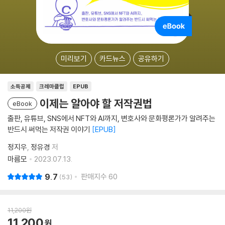
미리보기
카드뉴스
공유하기
소득공제
크레마클럽
EPUB
이제는 알아야 할 저작권법
eBook
출판, 유튜브, SNS에서 NFT와 AI까지, 변호사와 문화평론가가 알려주는
반드시 써먹는 저작권 이야기
EPUB
정지우
정유경
저
마름모
2023.07.13.
9.7
판매지수
60
53
11,200
원
11,200