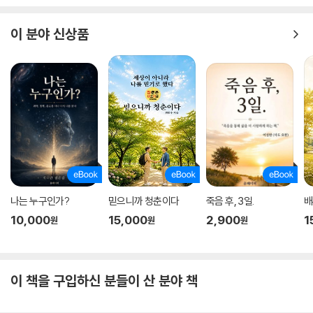
이 분야 신상품
나는 누구인가?
믿으니까 청춘이다
죽음 후, 3일.
배
10,000
15,000
2,900
1
원
원
원
이 책을 구입하신 분들이 산 분야 책