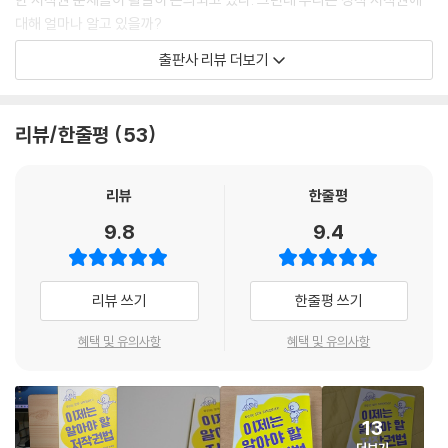
11. 카페에서 영화를 보여준다면?
대해 얼마나 알고 있을까?
12. 유튜브 동영상을 링크한 행위도 죄가 될까?
13. 영화 장면을 편집해서 유튜브에 올려도 될까?
출판사 리뷰 더보기
이 책은 법을 공부하지 않은 일반인이더라도 일상에 침투한 저작권 이슈들
14. 〈오징어게임〉을 패러디해 광고에 이용해도 될까?
에 친근하게 다가가고, 저작권 문제에 직면했을 때 생활 속에서 바로 써먹
15. 〈오징어게임〉의 감독, 저작권을 갖지 못한다고?
을 수 있도록 집필한 쉬운 저작권 책이다. 《분노사회》 《인스타그램에는 절
16. 인터넷 사이트 운영자에게도 저작권 침해 책임이 있을까?
리뷰/한줄평
53
망이 없다》 《우리는 글쓰기를 너무 심각하게 생각하지》 등 20여 권의 저
서를 쓴 작가이자 문화평론가, 변호사 정지우가, LG 계열사 IP팀 사내변호
컴퓨터프로그램저작물
사로서 오랜 시간 저작권 문제에 천착해온 정유경 변호사와 함께 다양한
리뷰
한줄평
17. 불법 소프트웨어 사용으로 저작권 침해 내용증명을 받았다면?
저작권 문제들을 살펴보고 깊은 논의를 토대로 썼다는 점에서 더욱 신뢰할
18. 폰트 저작권 침해 내용증명을 받았다면?
9.8
9.4
만하다. 특히 교사, 건축가, 통역사, 사회복지사, 뮤지션 등 20여 명의 콘텐
츠 창작자들과 함께 뉴스레터 〈세상의 모든 문화〉를 발행해오면서, 콘텐츠
2차적저작물
창작자들의 생태계를 누구보다도 더 잘 이해하고 있는 작가 정지우가 현직
19. 요약서를 만들어서 판매해도 될까?
리뷰 쓰기
한줄평 쓰기
변호사의 관점에서 쓴 책이라는 점에서 차별성을 갖는다. 20년차 작가이
자 문화평론가가 쓴 저작권 책은 다르다. 이제까지 법 관련 책을 이렇게 아
공동저작물
혜택 및 유의사항
혜택 및 유의사항
름답고 쉬운 글맛으로 써내려간 책은 없었다.
20. 내가 만든 소설로 뮤지컬 공연을 했는데 저작권 침해라고?
출판, 유튜브, SNS에서 NFT와 AI까지,
업무상저작물
13
콘텐츠 창작자들이 가장 많이 질문하는 저작권 문제 총망라
21. 회사의 의뢰를 받아 작성한 극본은 내 것이 아닐까?