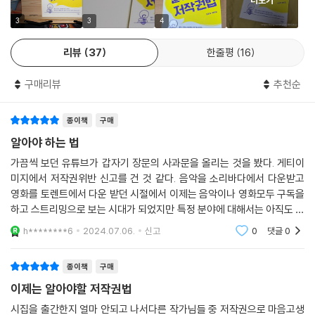
더보기
22. 교사들이 제출한 시험문제를 판매해도 될까?
우리는 보통 타인의 저작권을 침해해서는 안 된다는 사실은 알고 있다. 특
3
3
4
히 웹하드에 영화를 공유하거나 타인의 작품을 마음대로 표절해서는 안 된
AI와 저작물
리뷰
37
한줄평
16
다는 등 명확하게 금지된 것은 널리 알려져 있다. 그러나 그처럼 명확하지
23. ChatGPT로 만든 작품, 저작권이 인정될까?
않은 경우, 정확히 타인의 저작권을 어느 때 침해하고 어느 때는 침해하지
구매리뷰
추천순
않는지 알기란 쉽지 않다. 예컨대, 유튜브에 내가 직접 연주한 음악은 올려
에필로그
도 될까? 모델하우스를 사진 촬영하면 저작권 침해일까? 현실의 건축물을
부록｜저작권법 훑어보기
종이책
구매
메타버스에서 모방해도 될까? ChatGPT로 만든 작품은 저작권이 인정될
독자들의 한마디｜“우리는 모두 저작권자다!”
까?
알아야 하는 법
가끔씩 보던 유튜브가 갑자기 장문의 사과문을 올리는 것을 봤다. 게티이
이 책은 저작권법의 전체적인 틀과 기본 개념을 익히는 1부 〈저작권의 원
미지에서 저작권위반 신고를 건 것 같다. 음악을 소리바다에서 다운받고
리〉와, 1부에서 배운 내용을 토대로 일상에서 맞닥뜨리는 저작권 문제들을
영화를 토렌트에서 다운 받던 시절에서 이제는 음악이나 영화모두 구독을
실제로 해결해보는 2부 〈저작권의 해결〉을 나누어, 누구나 체계적으로 저
하고 스트리밍으로 보는 시대가 되었지만 특정 분야에 대해서는 아직도 저
작권을 이해하고, 실제 사례에서도 대처 능력을 가질 수 있도록 촘촘하게
작권이 미흡한 것 같다. 이 책은 그런 미흡한 부분에 대해서 좋은 방향타를
h********6
2024.07.06.
신고
0
댓글
0
제공해준다.
구성했다. 최근에 화두가 된 NFT와 AI를 둘러싼 저작권 이슈들에 대해서
는 아직 구체적인 관련 법이 정해지지 않은 부분도 있고 여전히 논의가 활
종이책
구매
발히 진행 중인 만큼, 군더더기 없이 반드시 알아야 할 핵심만 짚어주었다.
이제는 알아야할 저작권법
특히 현직 변호사로서 다양한 저작권 문제들을 다루어온 두 저자가 일반인
들이 가장 많이 질문하는 23가지 저작권 문제를 선별해 구체적이고 실증
시집을 출간한지 얼마 안되고 나서다른 작가님들 중 저작권으로 마음고생