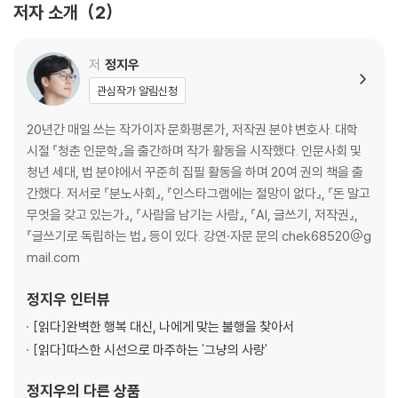
저자 소개
2
어문저작물
음악저작물
연극저작물
저
정지우
미술저작물
관심작가 알림신청
건축저작물
사진저작물
20년간 매일 쓰는 작가이자 문화평론가, 저작권 분야 변호사. 대학
영상저작물
시절 『청춘 인문학』을 출간하며 작가 활동을 시작했다. 인문사회 및
도형저작물
청년 세대, 법 분야에서 꾸준히 집필 활동을 하며 20여 권의 책을 출
컴퓨터프로그램저작물
간했다. 저서로 『분노사회』, 『인스타그램에는 절망이 없다』, 『돈 말고
편집저작물
무엇을 갖고 있는가』, 『사람을 남기는 사람』, 『AI, 글쓰기, 저작권』,
2차적저작물
『글쓰기로 독립하는 법』 등이 있다. 강연·자문 문의 chek68520@g
공동저작물
mail.com
업무상저작물
□저작권 등록하는 법
정지우
인터뷰
[읽다]
완벽한 행복 대신, 나에게 맞는 불행을 찾아서
4. 저작물을 둘러싼 3가지 권리
[읽다]
따스한 시선으로 마주하는 '그냥의 사랑'
저작재산권
저작인격권
정지우
의 다른 상품