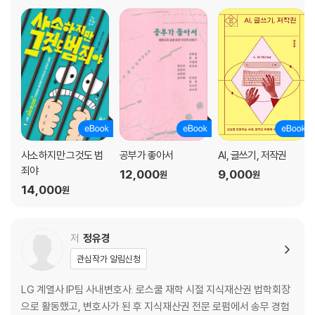
저작인접권
□《검정 고무신》과 《구름빵》을 둘러싼 저작권 분쟁
5. 저작재산권의 7가지 종류
복제권
공연권
전시권
공중송신권
배포권
사소하지만 그것도 범
공부가 좋아서
AI, 글쓰기, 저작권
대여권
죄야
2차저작물작성권
12,000
9,000
원
원
14,000
□한눈에 정리하는 저작권
원
6. 저작재산권을 제한하는 경우들
저
정유경
□저작권의 보호 기간은 제한되어 있다
관심작가 알림신청
7. 저작권 침해를 판단하는 기준
LG 계열사 IP팀 사내변호사. 로스쿨 재학 시절 지식재산권 법학회장
저작물에 ‘접근’해야 한다
으로 활동했고, 변호사가 된 후 지식재산권 전문 로펌에서 송무 경험
‘실질적 유사성’이 있어야 한다