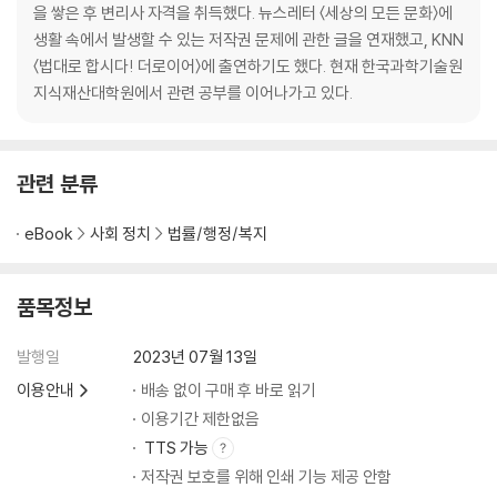
을 쌓은 후 변리사 자격을 취득했다. 뉴스레터 〈세상의 모든 문화〉에
□결국, 법원까지 가봐야 안다
생활 속에서 발생할 수 있는 저작권 문제에 관한 글을 연재했고, KNN
〈법대로 합시다! 더로이어〉에 출연하기도 했다. 현재 한국과학기술원
8. 저작권을 침해당했을 때는
지식재산대학원에서 관련 공부를 이어나가고 있다.
증거를 확보한다
저작권 침해자 혹은 플랫폼에 알린다
한국저작권위원회에 조정 신청을 한다
민사상 조치를 취한다
관련 분류
형사상 조치를 취한다
□저작물 이용의 단계
eBook
사회 정치
법률/행정/복지
9. NFT와 저작권
품목정보
□알아두면 쓸모 있는 저작권 웹사이트
발행일
2023년 07월 13일
10. AI와 저작권
□생성 AI의 시대, 핵심은 인간과 신뢰
이용안내
배송 없이 구매 후 바로 읽기
1부를 마무리하고 2부로 들어가기 전에
이용기간 제한없음
TTS 가능
2부 저작권의 해결
저작권 보호를 위해 인쇄 기능 제공 안함