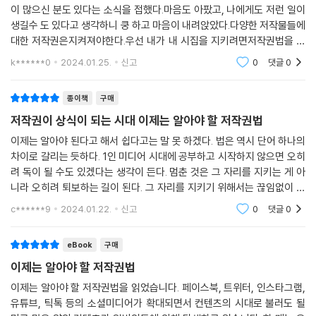
이 많으신 분도 있다는 소식을 접했다.마음도 아팠고, 나에게도 저런 일이
적인 대처법까지 제시한다. 2부에서 다루는 각각의 사례들은 그저 개별 사
생길수 도 있다고 생각하니 쿵 하고 마음이 내려앉았다.다양한 저작물들에
례로 그치는 것이 아니라, 이 하나의 문제를 해결하고 나면 관련한 다른 문
대한 저작권은지켜져야한다.우선 내가 내 시집을 지키려면저작권법을 공
제들 또한 응용해서 해결할 수 있도록 꼼꼼하게 설명했다. 2부를 마스터하
부해야될거 같아서 공부할겸 구매 하였다.내용도 알찼다. 글을 사랑하는
고 나면, 어떤 저작권 문제에 직면하더라도 대처할 수 있는 응용력을 기를
k******0
2024.01.25.
신고
0
댓글
0
누구든 읽어서 해
수 있다.
종이책
구매
저작권, 원리만 알면 쉽다
저작권이 상식이 되는 시대 이제는 알아야 할 저작권법
실전에서 응용할 수 있는 체계적인 구성!
이제는 알아야 된다고 해서 쉽다고는 말 못 하겠다. 법은 역시 단어 하나의
차이로 갈리는 듯하다. 1인 미디어 시대에 공부하고 시작하지 않으면 오히
- 어려운 법률 용어 NO! 일반인의 눈높이에 맞춘 친절한 설명
려 독이 될 수도 있겠다는 생각이 든다. 멈춘 것은 그 자리를 지키는 게 아
- 복잡한 내용은 한눈에 쏙 들어오도록 표로 정리
니라 오히려 퇴보하는 길이 된다. 그 자리를 지키기 위해서는 끊임없이 앞
- 각 장의 마지막에 알짜배기 저작권 정보 수록
으로 나아가야 그 자리를 지킬 수 있다. 법은 어렵지만 차곡차곡 하루하루
c******9
2024.01.22.
신고
0
댓글
0
- 사례는 Q&A로 구성. 관심 있는 내용부터 골라 읽는다
꾸역꾸역 읽
- ☞ 표시를 따라가면서 배운 내용을 복습하도록 구성
eBook
구매
- 업데이트된 최신 판례 및 일상의 생생한 사례 반영
- 흥미진진한 일러스트로 어려운 내용을 더 쉽고 재미있게!
이제는 알아야 할 저작권법
이제는 알아야 할 저작권법을 읽었습니다. 페이스북, 트위터, 인스타그램,
이 책은 일반 독자들이 자칫 어렵게 느낄 수 있는 저작권법의 세계를 보다
유튜브, 틱톡 등의 소셜미디어가 확대되면서 컨텐츠의 시대로 불러도 될
쉽게 이해하도록 여러 장치들을 두었다. 저작권법의 체계를 잡아주는 1부