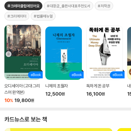
#크레마클럽에있어요
#대장금_출판사대표추천도서
#저작권
#크리에이터
#법률매뉴얼
오디세이아 (고대 그리
니체의 초월자
독하게 돈 공부
내
스어 완역본)
12,500
16,100
1
원
원
10
19,800
%
원
카드뉴스로 보는 책