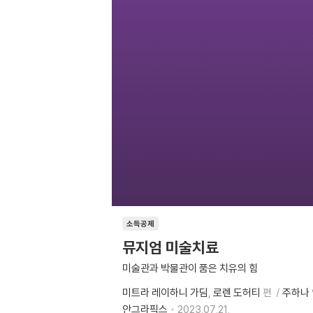
소득공제
뮤지엄 미술치료
미술관과 박물관이 품은 치유의 힘
미트라 레이하니 가딤
로렌 도허티
편
주하나
안그라픽스
2023.07.21.