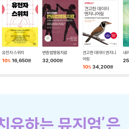
유전자 스위치
변증법행동치료
견고한 데이터 엔지니
내
어링
10
16,650
32,000
25
%
원
원
10
34,200
%
원