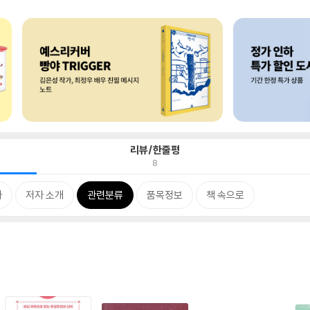
리뷰/한줄평
8
차
저자 소개
관련분류
품목정보
책 속으로