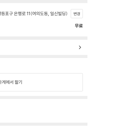
등포구 은행로 11(여의도동, 일신빌딩)
변경
무료
가게에서 팔기