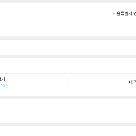
서울특별시 영
팔기
내 
500원