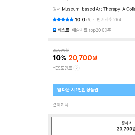
원서
Museum-based Art Therapy: A Collab
10.0
판매지수
264
8
베스트
예술치료 top20 80주
23,000
원
10
20,700
YES포인트
앱 다운 시 1천원 상품권
결제혜택
종이책
20,700