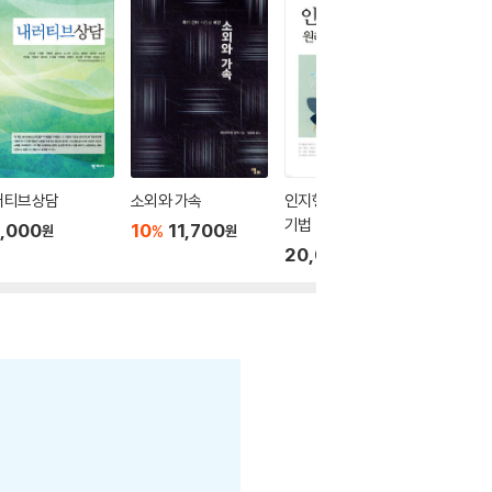
러티브상담
소외와 가속
인지행동치료 원리와
살로메,
기법
,000
10
11,700
10
1
%
%
원
원
20,000
원