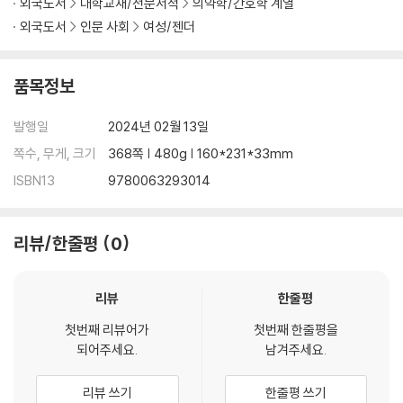
외국도서
대학교재/전문서적
의약학/간호학 계열
eless―a narrative instead written from the perspective of m
외국도서
인문 사회
여성/젠더
en who styled themselves as authorities on the female of the
species, yet uninformed by women’s own voices, thoughts, f
ears, pain and experiences. The result is a cultural and societal
품목정보
legacy of medical misogyny that continues to shape the (mis)
treatment and care of women.
발행일
2024년 02월 13일
쪽수, 무게, 크기
368쪽 | 480g | 160*231*33mm
While the modern age has seen significant advancements in t
ISBN13
9780063293014
he medical field, the notion that female bodies are flawed inv
ersions of the male ideal lingers on―as do the pervasive soci
etal stigmas and lingering ignorance that shape women’s heal
리뷰/한줄평
0
th and relationships with their own bodies.
Memorial Sloan Kettering oncologist and medical historian Dr.
리뷰
한줄평
Elizabeth Comen draws back the curtain on the collective me
첫번째 리뷰어가
첫번째 한줄평을
dical history of women to reintroduce us to our whole bodies
되어주세요.
남겨주세요.
―how they work, the actual doctors and patients whose pers
pectives and experiences laid the foundation for today’s med
리뷰 쓰기
한줄평 쓰기
ical thought, and the many oversights that still remain unaddre