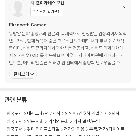
he Emperor of All Maladies and The Song of the Cell
Chapter 10 Hormones Endocrine: The Hormone Hangover 256
저
엘리자베스 코멘
Chapter 11 Sex Reproductive: The Mother of All Moral Panics 2
관심작가 알림신청
“Wow! This book will upend everything you thought you knew
88
about your body while empowering you to make better decisi
Conclusion 318
Elizabeth Comen
ons moving forward. Through storytelling, extensive researc
Acknowledgments 327
유방암 분야 종양내과 전문의. 국제적으로 인정받는 임상의이자 의학
h, and easy recommendations, Dr. Elizabeth Comen has given
Index 335
연구자로, 현재 뉴욕대 랑곤 그로스먼 의과대학 내과 부교수로 재직
us all a priceless road map to reclaim our agency.”―Eve Rods
중이다. 하버드 칼리지에서 과학사를 전공하고, 하버드 의과대학에
ky, author of Fair Play
서 의사학위(MD)를 취득했으며 마운트 시나이 병원에서 내과 레지
던트를, 메모리얼 슬론 케터링 암 센터에서 종양학 펠로우십을 수료
A surprising, groundbreaking, and fiercely entertaining work o
했다. 공감을 바탕으로 한 환자들과의 진심 어린 소통에 힘쓰며 여성
펼쳐보기
f medical history that is both a collective narrative of women’s
들의 생명을 구하는 일에 헌신해 왔고, 미국 국방부 유방암 혁신 연구
bodies and a call to action for a new conversation around wo
지원 프로그램, 미국 임상종양학회 젊은연구자상 등을 수상했다. 20
men’s health.
17년 캐슬 코놀리(Castle Connolly)가 뽑은 뉴
관련 분류
For as long as medicine has been a practice, women's bodies
have been treated like objects to be practiced on: examined
외국도서
대학교재/전문서적
의약학/간호학 계열
기초의학
and ignored, idealized and sexualized, shamed, subjugated, m
외국도서
인문 사회
역사와 문화
역사 일반/문명
utilated, and dismissed. The history of women’s healthcare is
외국도서
취미 라이프스타일
건강과 미용
운동/건강/다이어트
a story in which women themselves have too often been voic