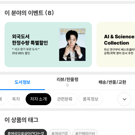
이 분야의 이벤트
8
리뷰/한줄평
도서정보
배송/반품/교환
0
개
목차
저자 소개
관련분류
품목정보
이 상품의 태그
#여성으로살아간다는것
#여성건강
#인체의신비