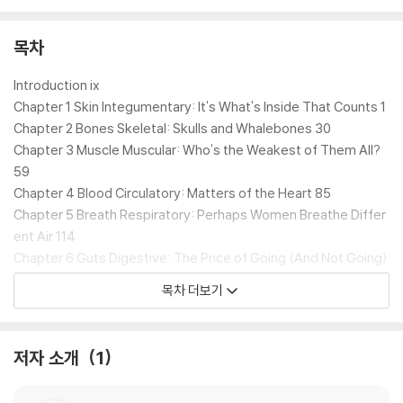
낱낱이 드러내고, 그 결과가 잘못된 진단과 불필요한 시술, 때로는 생명을
위협하는 의료 결정으로 이어졌음을 구체적으로 밝힌다. 나아가 이는 개인
목차
의 불운이나 일부 의사의 문제가 아니라, 연구 설계와 임상 기준, 의학교육
전반에 내재된 구조적 편향의 문제임을 명확히 짚는다. 의학사와 과학 저
Introduction ix
널리즘, 젠더 이슈를 교차시키며 오늘날 의료 시스템의 맹점을 현재진행형
Chapter 1 Skin Integumentary: It's What's Inside That Counts 1
의 문제로 제기하는 이 책은, 건강과 질병의 문제가 곧 사회적 권력과 신뢰
Chapter 2 Bones Skeletal: Skulls and Whalebones 30
의 문제임을 설득력 있게 보여준다.
Chapter 3 Muscle Muscular: Who's the Weakest of Them All?
59
Finalist for the 2025 PEN/E.O. Wilson Literary Science Writing A
Chapter 4 Blood Circulatory: Matters of the Heart 85
ward
Chapter 5 Breath Respiratory: Perhaps Women Breathe Differ
ent Air 114
USA Today Bestseller
Chapter 6 Guts Digestive: The Price of Going (And Not Going)
with Your Gut 136
목차 더보기
“All in Her Head accomplishes a remarkable feat of storytellin
Chapter 7 Bladder Urinary: A Thousand Years of Holding It In 16
g. By combining essential medical histories about women’s bo
6
dies with all the narrative propulsion of a medical thriller, Come
Chapter 8 Defense Immune: Self-Sabotage 191
저자 소개
1
n has written a must-read, compelling, and important boo
Chapter 9 Nerves Nervous: The "Bitches Be Crazy" School of
k.”―Siddhartha Mukherjee, Pulitzer Prize-winning author of T
Medicine 222