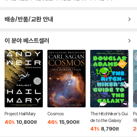
-
A System-by-System Exploration:
Journey through the el
even organ systems to understand how historical myths conti
nue to impact everything from our bones to our brains.
배송/반품/교환 안내
-
Gender Bias in Medicine:
Uncover the shocking stories of h
ow a male-centric view of medicine led to the misdiagnosis a
nd mistreatment of women for centuries.
이 분야 베스트셀러
-
The Stories of Doctors and Patients:
Meet the actual phy
sicians and patients whose experiences laid the foundation fo
r today’s medical thought, illuminated by Dr. Comen’s own wor
k with thousands of women.
-
A Call to Action:
Discover powerful, actionable strategies t
o advocate for yourself, ask the right questions, and reclaim y
our agency in a healthcare system that has too often been voi
celess for women.
Project Hail Mary
Cosmos
The Hitchhiker's Gui
P
de to the Galaxy
애
40
10,800
46
15,900
%
%
원
원
코
41
8,790
2
%
원