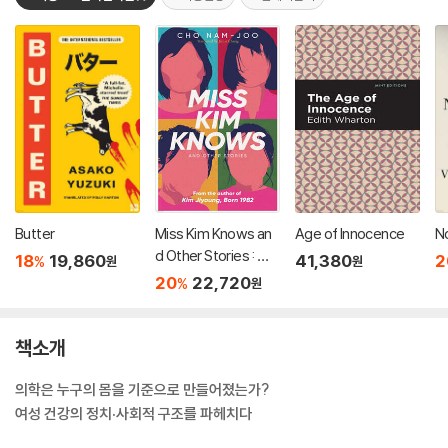
Butter
Miss Kim Knows an
Age of Innocence
No
d Other Stories : 조
18
19,860
41,380
2
%
원
원
남주 '우리가 쓴 것' 영
20
22,720
%
원
문판
책소개
의학은 누구의 몸을 기준으로 만들어졌는가?
여성 건강의 정치·사회적 구조를 파헤치다