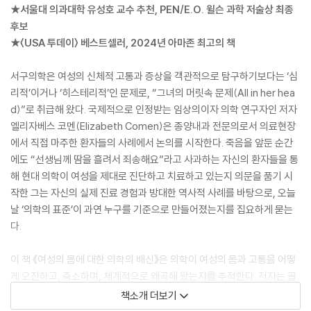
★서울대 의과대학 유성호 교수 추천, PEN/E.O. 윌슨 과학 저술상 최종
후보
★〈USA 투데이〉 베스트셀러, 2024년 아마존 최고의 책
서구의학은 여성의 신체적 고통과 증상을 객관적으로 탐구하기보다는 ‘심
리적’이거나 ‘히스테리적’인 문제로, “그녀의 머릿속 문제(All in her hea
d)”로 취급해 왔다. 국제적으로 인정받는 임상의이자 의학 연구자인 저자
엘리자베스 코멘(Elizabeth Comen)은 종양내과 전문의로서 의료현장
에서 직접 마주한 환자들의 사례에서 논의를 시작한다. 죽음을 앞둔 순간
에도 “선생님께 땀을 흘려서 죄송해요”라고 사과하는 자신의 환자들을 통
해 현대 의학이 여성을 제대로 진단하고 치료하고 있는지 의문을 품기 시
작한 그는 자신의 실제 진료 경험과 방대한 역사적 사례를 바탕으로, 오늘
날 ‘의학의 표준’이 과연 누구를 기준으로 만들어졌는지를 집요하게 묻는
다.
이 책 《여성의 몸에 대한 의학의 배신》은 의학이 여성의 몸과 고통을 어떻
게 오진하고, 축소하며, 체계적으로 왜곡해 왔는지를 추적한다. 저자는 골
격계·근육계·생식계 등 인체의 11개 기관계에 따라 질환과 사례들을 구성
책소개 더보기
하여 여성의 증상이 ‘과장’, ‘기분’, ‘불안’ 등 심인성으로 치부되어 온 과정을