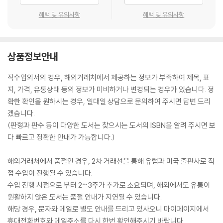
ssed. With a physician’s knowledge and empathy, Dr. Comen f
혜택 및 유의사항
혜택 및 유의사항
ollows the road map of the eleven organ systems to share uni
que and untold stories, drawing upon medical texts and journa
ls, interviews with expert physicians, as well as her own exper
상품정보안내
ience treating thousands of women.
직수입외서의 경우, 해외거래처에서 제공하는 정보가 부족하여 제목, 표
Empowering women with tools for patient advocacy to better
지, 가격, 유통상태 등의 정보가 미비하거나 변경되는 경우가 있습니다. 정
understand ourselves and fight for care that prioritizes health
확한 확인을 원하시는 경우, 일대일 상담으로 문의하여 주시면 답변 드리
y and joyful lives― for us and generations to come―All in Her
겠습니다.
Head is written with humor, wisdom, and deep scientific and c
(판형과 판수 등이 다양한 도서는 찾으시는 도서의 ISBN을 알려 주시면 보
ultural insight. Eye-opening, sometimes enraging, yet always
다 빠르고 정확한 안내가 가능합니다.)
captivating, this shared memoir of women’s medical history is
an essential contribution to a holistic understanding and much
해외거래처에서 품절인 경우, 2차 거래선을 통해 유럽과 미국 출판사로 직
-needed reclaiming of women’s bodies and history.
접 수입이 진행될 수 있습니다.
수입 진행 시점으로 부터 2~3주가 추가로 소요되며, 해외에서도 유통이
How has a legacy of medical bias shaped the care women rec
원활하지 않은 도서는 품절 안내가 지연될 수 있습니다.
eive today, and what can we do about it?
해당 경우, 문자와 메일로 별도 안내를 드리고 있사오니 마이페이지에서
휴대전화번호와 메일주소를 다시 한번 확인해주시기 바랍니다.