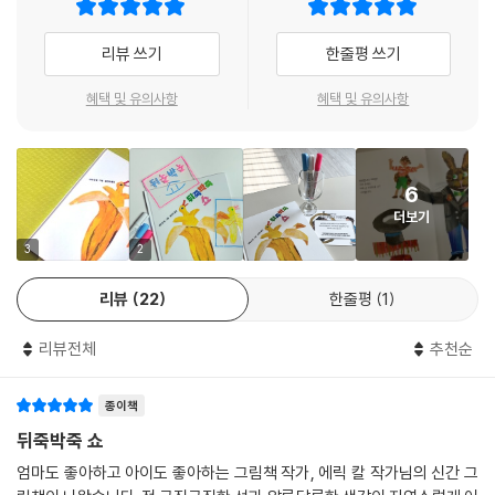
껏 친다면 어떤 일이 벌어질까?’
리뷰 쓰기
한줄평 쓰기
고정 관념을 깨트리고 세상을 다르게 보는 시선
혜택 및 유의사항
혜택 및 유의사항
에릭 칼은 이 세상의 모순을 하나의 현대 미술 작품처럼 그림책, 『뒤죽박죽
쇼』로 그려 냈어요. 익숙한 것과 낯선 것, 세상의 모순을 신비롭게 표현했
던 초현실주의 화가, 르네 마그리트의 작품처럼 말이지요. 에릭 칼은 『뒤죽
6
박죽 쇼』를 통해 어린 독자들에게 세상을 비뚤게 보는 순간, 혹은 아예 세
더보기
상을 뒤집어 보는 순간이 필요하다는 메시지를 전했어요. 고정 관념을 깨
트리고 세상을 다르게 보는 새로운 시선이 있어야 한다고요. 그래야 창의
3
2
적이고 자유로운 생각을 가진 어른으로 성장할 수 있을 테니까요.
리뷰
22
한줄평
1
한 작품을 두고 모두가 다른 해석을 내놓는 예술 작품처럼, 열 명이 읽고,
리뷰전체
추천순
백 명이 읽어도 모두 다른 감상을 말할 수 있는 『뒤죽박죽 쇼』를 읽어 보세
요. 내 마음속 고요하게 잠들어 있던 자유로움을 밖으로 꺼내고, 책과 함께
종이책
환상적이고, 유머러스한 세상으로 여행을 떠나 보세요. 그러다 보면 자신
의 상상력을 또 다른 분야로 더 넓게 키워 나갈 기회를 얻게 될 거예요. 어
뒤죽박죽 쇼
쩌면 자신만의 ‘뒤죽박죽 쇼’, ‘알쏭달쏭 쇼’를 만들어 볼 수도 있지요.
엄마도 좋아하고 아이도 좋아하는 그림책 작가, 에릭 칼 작가님의 신간 그