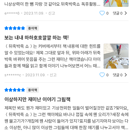
니상상력이 한 뼘 자랑 것 같아요.뒤죽박죽쇼 독후활동으
로우리집 아이들과 저의 엉뚱함으로뒤죽박죽 그림이 탄
e*****6
2023.11.09.
신고
0
댓글
0
생했어요~OHP필름지에 윈도우마커와 유성색상펜으로
알에서 태어나는 고래거꾸로 자라는 꽃엉망진창 시계용
종이책
보는 내내 하하호호깔깔 하는 책!
＜뒤죽박죽 쇼＞는 커버에서부터 책 내용에 대한 힌트를
알 수 있었는데요! 제목 그대로 앞과 뒤, 위와 아래가 뒤죽
박죽 바뀌어 웃음을 주는 그런 재미난 책이였습니다.아이
들과 함께 책을 읽고 함께 이야기 나누어보면서 어느 때보
다도 즐거운 독서시간을 보냈습니다. 독후활동으로는 유
s******c
2023.11.09.
신고
0
댓글
0
리잔에 비친 내 얼굴을 보고 초상화 그리기를 하였는데 글
라스마커로 열심히 그리는 모습이 너무나
종이책
이상하지만 재미난 이야기 그림책
제목만 봐도 뭔가 재미있고 기상천외한 일들이 벌어질것만 같죠?맞아요,
＜뒤죽박죽 쇼＞는 그런 책이에요.바나나 껍질 속에 웬 오리가?새장 속에
웬 물고기가?개집에 웬 사람이 들어가 있지?표지를 넘기자마자 보이는 다
소 이상한, 아니 많이 이상한 그림들에 대해 한참 얘기를 나누고서야 책장