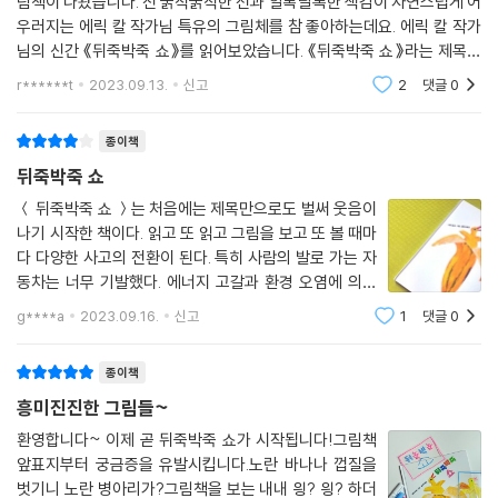
림책이 나왔습니다. 전 굵직굵직한 선과 알록달록한 색감이 자연스럽게 어
우러지는 에릭 칼 작가님 특유의 그림체를 참 좋아하는데요. 에릭 칼 작가
님의 신간 《뒤죽박죽 쇼》를 읽어보았습니다. 《뒤죽박죽 쇼》라는 제목과
어울리는 표지입니다. 노란 바나나의 껍질을 벗겼더니 노란 오리가 튀어나
r******t
2023.09.13.
신고
2
댓글
0
오다니
종이책
뒤죽박죽 쇼
＜ 뒤죽박죽 쇼 ＞는 처음에는 제목만으로도 벌써 웃음이
나기 시작한 책이다. 읽고 또 읽고 그림을 보고 또 볼 때마
다 다양한 사고의 전환이 된다. 특히 사람의 발로 가는 자
동차는 너무 기발했다. 에너지 고갈과 환경 오염에 의한
기후 변화와 싸우고 있는 지금 우리에게 많은 생각을 주는
g****a
2023.09.16.
신고
1
댓글
0
그림이다. 상상력을 충분히 자극해 주는 도서이다. 석
유가 부족하다고요? 우린 급
종이책
흥미진진한 그림들~
환영합니다~ 이제 곧 뒤죽박죽 쇼가 시작됩니다!그림책
앞표지부터 궁금증을 유발시킵니다.노란 바나나 껍질을
벗기니 노란 병아리가?그림책을 보는 내내 읭? 읭? 하더