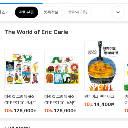
 소개
관련분류
품목정보
출판사 리뷰
The World of Eric Carle
에릭 칼 그림책 BEST
에릭 칼 그림책 BEST
팬케이크, 팬케이크!
캥
OF BEST 10 : B세트
OF BEST 10 : A세트
요
10
14,400
%
원
10
126,000
10
126,000
1
%
%
원
원