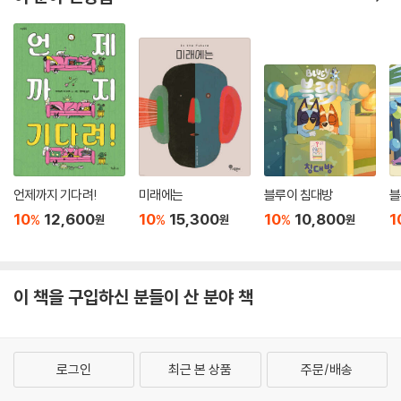
언제까지 기다려!
미래에는
블루이 침대방
블
10
12,600
10
15,300
10
10,800
1
%
%
%
원
원
원
이 책을 구입하신 분들이 산 분야 책
로그인
최근 본 상품
주문/배송