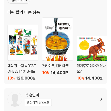
되고, 5,500만 부 이상의 판매를 기록한 『아주아주 배고픈 애벌레』
는 에릭 칼의 대표작이자 그림책계의 스테디셀러로 손꼽힌다. 로라
에릭 칼
의 다른 상품
잉걸스 와일더 상, 볼로냐 국
에릭 칼 그림책 BEST
팬케이크, 팬케이크!
캥거루도 엄마가 있나
OF BEST 10 : B세트
요?
10
14,400
%
원
10
126,000
10
14,400
%
%
원
원
역
홍연미
관심작가 알림신청