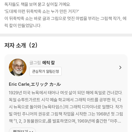
독자들도 책을 보며 묻고 싶어질 거예요.
‘도대체 이런 뒤죽박죽 쇼는 누가 만든 거지?’
이 뒤죽박죽 쇼는 바로 글과 그림으로 멋진 마법을 부리는 그림책 작가, 에
릭 칼이 만들었답니다.
저자 소개
2
글그림
에릭 칼
관심작가 알림신청
Eric Carle,エリック カ-ル
1929년 미국 뉴욕에서 태어나 여섯 살이 되던 해에 독일로 건너갔다.
독일 슈투트가르트 시각 예술 학교에서 그래픽 아트를 공부한 뒤, 다
시 뉴욕으로 돌아와 [뉴욕타임스]의 그래픽 디자이너로 일했다. 작가
빌 마틴 주니어의 권유로 그림책 작업을 시작한 그는 1968년 첫 그림
책 『1, 2, 3 동물원으로』를 발표하였으며, 1969년에 출간한 『아주아
주 배고픈 애벌레』로 큰 인기를 얻었다. 전 세계 70여 개 언어로 번역
펼쳐보기