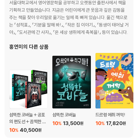
서울대학교에서 영어영문학을 공부하고 오랫동안 출판사에서 책을
기획하고 만들었습니다. 지금은 어린이에게 큰 웃음과 깊은 감동을
주는 책을 찾아 우리말로 옮기는 일에 푹 빠져 있습니다. 옮긴 책으로
는 『성적표』, 『기분을 말해 봐!』, 『작은 집 이야기』, 『동생이 태어날 거
야』, 『도서관에 간 사자』, 『온 세상 생쥐에게 축복을!』 등이 있습니다.
홍연미
의 다른 상품
섬뜩한 코바늘 + 공포
섬뜩한 코바늘
드르렁 에취 꺼억!
의 편도선 + 끔찍한 샐
10
13,500
10
17,820
%
%
원
원
러드 세트
10
40,500
%
원