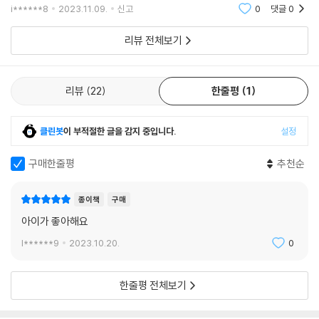
을 넘겼답니다.오리가 바나나를 먹으러 들어갔다가 다 먹고서 나온게 아닐
i******8
2023.11.09.
신고
0
댓글
0
까?물고기가 물 없
리뷰 전체보기
리뷰
22
한줄평
1
클린봇
이 부적절한 글을 감지 중입니다.
설정
구매한줄평
추천순
종이책
구매
아이가 좋아해요
l******9
2023.10.20.
0
한줄평 전체보기