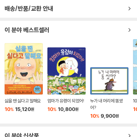
배송/반품/교환 안내
이 분야 베스트셀러
싫을 땐 싫다고 말해요
엄마가 유령이 되었어!
누가 내 머리에 똥쌌
1
어?
10
15,120
10
10,800
1
%
%
원
원
10
9,900
%
원
이 분야 신상품