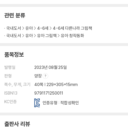
관련 분류
국내도서
유아
4-6세
4-6세 다른나라 그림책
국내도서
유아
유아 그림책
유아 창작동화
품목정보
발행일
2023년 08월 25일
판형
양장
쪽수, 무게, 크기
40쪽 | 229*305*15mm
ISBN13
9791171250011
KC인증
인증유형 : 적합성확인
출판사 리뷰