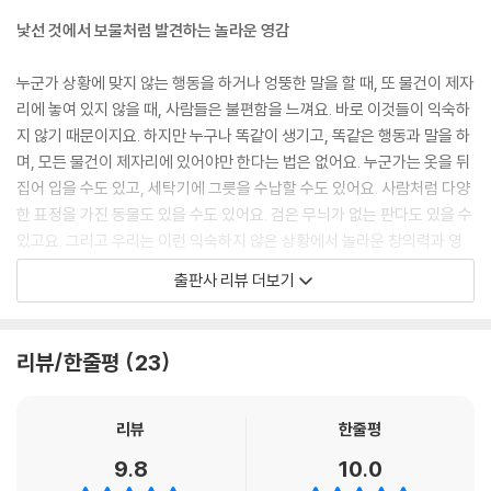
낯선 것에서 보물처럼 발견하는 놀라운 영감
누군가 상황에 맞지 않는 행동을 하거나 엉뚱한 말을 할 때, 또 물건이 제자
리에 놓여 있지 않을 때, 사람들은 불편함을 느껴요. 바로 이것들이 익숙하
지 않기 때문이지요. 하지만 누구나 똑같이 생기고, 똑같은 행동과 말을 하
며, 모든 물건이 제자리에 있어야만 한다는 법은 없어요. 누군가는 옷을 뒤
집어 입을 수도 있고, 세탁기에 그릇을 수납할 수도 있어요. 사람처럼 다양
한 표정을 가진 동물도 있을 수도 있어요. 검은 무늬가 없는 판다도 있을 수
있고요. 그리고 우리는 이런 익숙하지 않은 상황에서 놀라운 창의력과 영
감을 얻게 된답니다.
출판사 리뷰 더보기
『뒤죽박죽 쇼』는 이렇게 낯설고, 비현실적이고, 별나며, 엉뚱하고, 황당무
계한 온갖 이야기를 담고 있어요. 그리고 독자들에게 수없이 많은 질문을
리뷰/한줄평
23
던지지요.
‘만약, 고양이를 산책시키는 생쥐가 있다면, 이 생쥐와 고양이는 어떤 관계
리뷰
한줄평
일까?’, ‘석유 부족을 걱정하는 승객과 바퀴 없이 사람의 발로 천천히 걸어
9.8
10.0
가는 택시를 본다면?’, ‘테니스 선수가 공 대신 잘 익은 사과를 라켓으로 힘