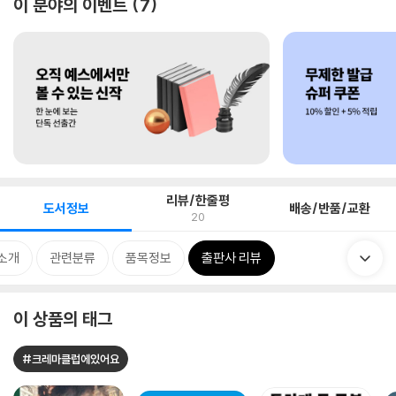
이 분야의 이벤트
7
리뷰/한줄평
도서정보
배송/반품/교환
20
소개
관련분류
품목정보
출판사 리뷰
이 상품의 태그
#크레마클럽에있어요