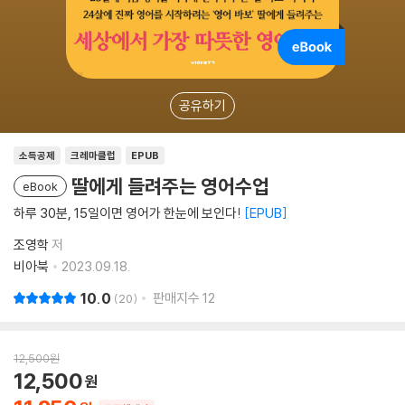
공유하기
소득공제
크레마클럽
EPUB
딸에게 들려주는 영어수업
eBook
하루 30분, 15일이면 영어가 한눈에 보인다!
EPUB
조영학
저
비아북
2023.09.18.
10.0
판매지수
12
20
12,500
원
12,500