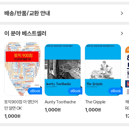
리고 독자의 의지를 북돋는다.
배송/반품/교환 안내
“영어 배우기에 늦지 않았느냐고? 대학생인데 영어실력은 중학생 수준이
고? 글쎄다. 아빠는 영어에 수준이 있다는 말을 믿지 않아. … 나는 네 나이
때 영어를 전혀 못했어. … 그러니 공부가 늦었다는 핑계는 접어두기로 하
이 분야 베스트셀러
자. 걷다 보면 언젠가 목적지에 이르듯이, 꾸준히 하다 보면 눈이 보이고 귀
가 열리는 법이야. 자, 그럼 시작해볼까?”
-본문 중에서
저자의 독특한 이력은 이 격려에 강한 설득력을 부여한다. 스티븐 킹, 존 르
카레의 소설 등 100여 권의 문학과 인문서를 번역하며 많은 사랑을 받은
베테랑 번역가이자, 어른이 되어서야 ‘공부할 때’를 맞이한 동지이기 때문
이다.
영어라는 언어를 총체적으로 바라보지 못하면 공부는 끊임없이 벽에 부딪
토익900점 이 영단어
Aunty Toothache
The Cripple
해
힐 수밖에 없다. 그런 의미에서 이 책의 목적은 소박하다. 지엽적인 문법과
만 알면 OK
R
1,000
1,000
원
원
영어 단어는 모두 제외하고, 저자가 직접 영어를 독학하며 체득한, 영어공
집
1,000
1
원
부를 시작하기 위한 ‘최소한의 준비’를 갖추어주고자 했다. 이 책을 통해 영
어공부를 시작할 동력과 낯선 영어 지문을 읽을 용기를 얻을 수 있다면 그