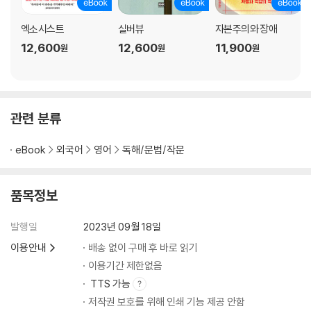
엑소시스트
실버뷰
자본주의와 장애
12,600
12,600
11,900
원
원
원
관련 분류
eBook
외국어
영어
독해/문법/작문
품목정보
발행일
2023년 09월 18일
이용안내
배송 없이 구매 후 바로 읽기
이용기간 제한없음
TTS 가능
저작권 보호를 위해 인쇄 기능 제공 안함