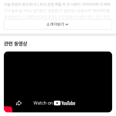
다들 문법이 중요하다니 토익 문법 책을 한 권 사본다. 어마어마한 두께에
기가 눌려 슬그머니 밀어둔다. 중요한 건 실전이니 유튜브에 ‘영어회화’를
검색해본다. 스크롤을 아무리 내려도 추천 동영상이 끝이 없다. 모든 언어
공부의 핵심은 단어라고 하니 단어장 앱을 깔아본다. 외우라니 외우는데,
소개 더보기
도무지 이 단어들을 써먹을 날이 올 것 같지가 않다. 온갖 동영상과 책, 무
료 애플리케이션까지, 그 어느 때보다 영어를 공부하기 쉬운 시대라고들
한다. 그런데 많은 선택지가 도리어 발목을 잡는다. 도무지 어떻게 영어공
관련 동영상
부를 시작해야 할지 막막한 어른들을 위한 제대로 된 영어공부법을 담은
책, 『딸에게 들려주는 영어수업』이 나왔다.