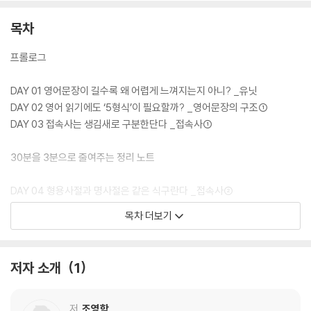
목차
프롤로그
DAY 01 영어문장이 길수록 왜 어렵게 느껴지는지 아니? _유닛
DAY 02 영어 읽기에도 ‘5형식’이 필요할까? _영어문장의 구조①
DAY 03 접속사는 생김새로 구분한단다 _접속사①
30분을 3분으로 줄여주는 정리 노트
DAY 04 형용사절과 명사절은 같은 식구란다 _접속사②
DAY 05 절과 구는 하나야. 따로 생각하면 안 돼 _절과 구
목차 더보기
DAY 06 to부정사와 ing부정사는 어떤 차이가 있을까? _부정사
30분을 3분으로 줄여주는 정리 노트
저자 소개
1
DAY 07 독해는 유닛 순서대로 해야 한단다 _영어문장의 구조②
DAY 08 자동사와 타동사가 따로 있는 것은 아니야. 그렇게 쓰일 뿐이지 _
저
조영학