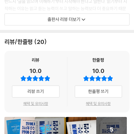
반드시 ‘글을 읽으며 이해하기’부터 시작해야 한다고 말한다. 읽기부터 시
작하는 이유는 읽고 듣는 능력이 쓰고 말하는 능력보다 더 중요하기 때문
이다. 읽고 듣기 능력이 향상되면 쓰고 말하기는 자연스럽게 따라오게 되
출판사 리뷰 더보기
어 있다.
그런데 문제는 영어 초보자들에게는 영어 읽기부터가 만만치 않다는 점이
리뷰/한줄평
20
다. 글을 읽으면서 영어를 배워야 하는데, 글을 읽기 전 준비과정이 너무 길
다. 필요하다는 문법 지식도 너무 많다. 책을 읽으면서 자연스럽게 깨우치
면 될 지식까지 모두 이해해야 다음 단계로 넘어가니, 글을 읽기도 전에 지
리뷰
한줄평
치기 십상이다. 그러다 보니 나무만 보고, 숲을 보지 못하게 된다. 「프롤로
10.0
10.0
그」에는 영어학습자이자 가르치는 사람으로서 이에 대한 저자의 고민이
고스란히 녹아 있다.
리뷰 쓰기
한줄평 쓰기
“영어공부는 어디서부터 어떻게 시작해야 하지? 『성문 종합영어』처럼 명
사부터 가르치나? 『성문 기본영어』처럼 to부정사부터? 대학에서, 학원에
혜택 및 유의사항
혜택 및 유의사항
서 영어를 가르치기는 했지만 그건 영어가 아니라 시험을 위한 과정일 뿐
이었다. 그저 교재에 따라 진도를 빼기 바빴다. 진짜 영어공부를 위한 방법
과는 거리가 있었다는 얘기다.”
5
-「프롤로그」 중에서