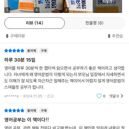
더보기
영어는 구조, 즉 생김새로 읽어야 하는 언어다. 일단 영어의 생김새를 그릴
2
6
3
수 있게 된 뒤에는 곧바로 읽기 훈련에 돌입하는 것이 최고의 공부법이다.
리뷰
14
한줄평
6
이를 위해 DAY 01부터 DAY 15까지, 총 15일간의 수업을 통해 영어의 밑
그림을 완성할 수 있도록 고심하여 커리큘럼을 구성했다. 매 수업에서는
구매리뷰
추천순
‘왜’ 이런 규칙이 생겼는지, 실제로는 어떻게 활용되는지 풍부한 예문과 함
께 살펴본다. 하루의 수업이 끝나면 ‘실전 연습하기’에서 배운 내용을 바로
종이책
구매
복습해볼 수 있다. 저자가 직접 엄선한, 낯설고 다양한 지문이 수록된 ‘독해
연습하기’는 이 책의 중요한 특징 중 하나다. 모르는 단어나 문법이 있어도
하루 30분 15일
괜찮다. 중요 단어와 독해 포인트를 참고하여 직접 번역까지 시도해보면
영어를 하루 30분씩 한 챕터씩 읽으면서 공부하기 좋은 책이라고 생각합
더욱 좋다. 이 책에 수록된 모든 영어 지문에는 저자가 직접 번역한 ‘아빠의
니다. 자녀에게 왜 영어문법이 이렇게 되는지 부모님 입장에서 자세하면서
번역’이 붙어 있어, ‘나의 번역’과 비교해볼 수 있게끔 했다.
도 이해가 잘 되도록 차근차근 말해주는 책이어서 어렵지 않게 영어문법이
스며들듯 공부가 됩니다.
딸을 위해 차근차근 들려주는 수업이라는 콘셉트에 맞는 쉬운 설명과 부드
e*****e
2024.11.05.
신고
0
댓글
0
러운 어투는 영어에 대한 마음의 벽을 누그러뜨리는 데 한몫한다. 조곤조
곤 친절한 설명을 따라 매일 공부를 하다보면, 어느새 영어라는 언어와 성
종이책
구매
큼 가까워져 있을 것이다.
영어공부는 이 책이다!!
영어, 어떻게 공부해야 할까?
영어 공부 관련 책들 전부다 비교해 봤는데.. 이 책만큼 알차게 내용이 잘