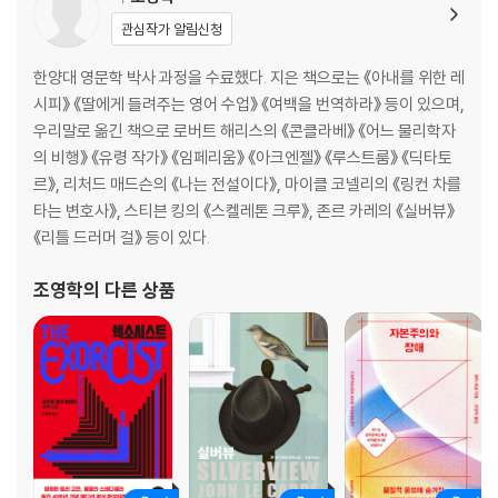
동사
관심작가 알림신청
DAY 09 동사가 형식을 만드는 거란다 _5형식①
한양대 영문학 박사 과정을 수료했다. 지은 책으로는 《아내를 위한 레
30분을 3분으로 줄여주는 정리 노트
시피》 《딸에게 들려주는 영어 수업》 《여백을 번역하라》 등이 있으며,
우리말로 옮긴 책으로 로버트 해리스의 《콘클라베》 《어느 물리학자
DAY10 수여동사를 이해하려면 역사 공부가 필요해 _5형식②
의 비행》 《유령 작가》 《임페리움》 《아크엔젤》 《루스트룸》 《딕타토
DAY11 오늘은 시제(tense)와 상(aspect) 이야기를 해볼까 _시제
르》, 리처드 매드슨의 《나는 전설이다》, 마이클 코넬리의 《링컨 차를
DAY12 진행상과 완료상은 시제와 어떤 차이가 있을까 _상
타는 변호사》, 스티븐 킹의 《스켈레톤 크루》, 존르 카레의 《실버뷰》
《리틀 드러머 걸》 등이 있다.
30분을 3분으로 줄여주는 정리 노트
조영학
의 다른 상품
DAY13 미래를 나타내는 조동사 will과 shall은 무엇이 다를까? _조동사
DAY14 조건문과 가정법 문장이 어떤 차이가 있는지 아니? _가정법
DAY15 이 people과 저 people은 뭐가 다를까? _명사
30분을 3분으로 줄여주는 정리 노트
에필로그