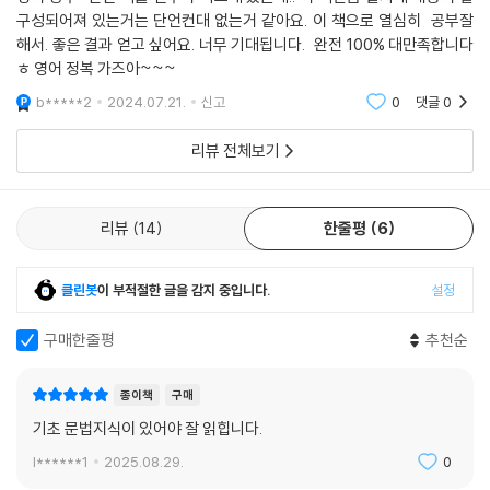
구성되어져 있는거는 단언컨대 없는거 같아요. 이 책으로 열심히 공부잘
오랜 숙제를 풀다
해서. 좋은 결과 얻고 싶어요. 너무 기대됩니다. 완전 100% 대만족합니다
ㅎ 영어 정복 가즈아~~~
저자 조영학은 집안 사정으로 남들이 공부할 때 공장에서 일하다가 검정고
시로 고등학교 졸업자격을 땄고, 남들 졸업할 나이인 26세에 한양대학교
b*****2
2024.07.21.
신고
0
댓글
0
영문과에 입학했다. 4년간 등록금 면제라는 혜택 때문에 선택한 전공이었
리뷰 전체보기
다. 시험 성적을 잘 받기 위해 단어와 문법을 암기하는 영어공부만 했기 때
문에 처음에는 모든 것이 생소했다. 단어는 다 아는데 영문 칼럼 한 줄 읽기
도 힘든 정도였다. 그때 아는 선배의 도움으로 영어공부에 눈을 떴다. 영어
리뷰
14
한줄평
6
는 단어나 숙어가 아니라 구조, 즉 생김새로 읽어야 한다는 가르침을 새기
며 영어를 공부하는 습관을 들였다. 영어라는 커다란 숲을 보며 공부를 하
니 영어에 재미가 붙었고, 대학원에 진학해 박사 과정까지 수료했다. 이후
클린봇
이 부적절한 글을 감지 중입니다.
설정
생활비를 벌기 위해 대학교의 교양영어 강의를 10여 년 하면서, 토익, 토플
성적이 우수한 학생들도 간단한 영어 예문 하나 번역하기 버거워하는 현실
구매한줄평
추천순
을 목격했다. 그간 학생들이 공부해온 방식이 ‘진짜 영어공부’와는 거리가
있었다는 얘기였다. 그때부터 ‘영어, 어떻게 공부해야 하나?’는 저자의 숙
종이책
구매
제로 자리잡았다.
기초 문법지식이 있어야 잘 읽힙니다.
l******1
2025.08.29.
0
중학교 영어 교사인 엄마와 영어 전문번역가인 아빠를 두었지만, 딸의 영