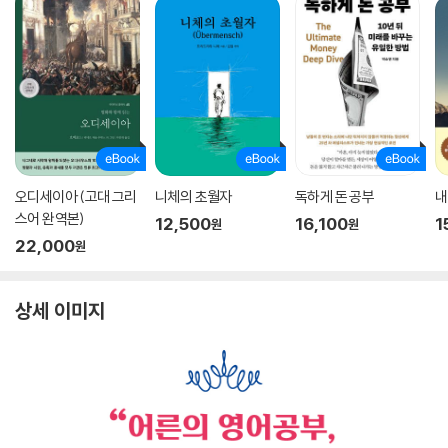
오디세이아 (고대 그리
니체의 초월자
독하게 돈 공부
내
스어 완역본)
12,500
16,100
1
원
원
22,000
원
상세 이미지