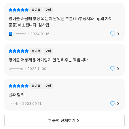
어 실력은 보통 수준 그 이하였다. 하지만 학창 시절 내내 영어와 담을 쌓아
도 불안하지 않았다. 저자의 경험상 공부는 하고 싶을 때 하는 게 맞는다고
종이책
구매
생각했기 때문이다. 그리고 영어라면 내내 질색을 하던 딸이 취업을 앞두
영어를 배울때 항상 의문이 남았던 부분(to부정사와 ing의 차이
고 ‘마침내’ 영어를 가르쳐달라는 부탁을 해왔다. ‘때’가 찾아온 것이다. 영
등등)해소됩니다. 감사합
어공부의 때. ‘나의 경험으로 영어학습법 책을 쓴다면 먼저 우리 아이들에
k****2
2024.01.16.
0
게 적용해 성공해보리라’ 하는 오랜 숙제를 풀기 위해 딸의 청을 흔쾌히 수
락했다. 26살 처음 ‘진짜 영어’를 배우기 시작했을 때와 대학교 교양영어
강의를 하며 느낀 문제의식을 딸에게 영어를 가르치면서 체계화했다.
종이책
구매
영어를 어떻게 읽어야할지 잘 알려주는 책입니다.
‘대학생인데 영어실력은 중학생 수준…’
e*****e
2023.11.30.
0
전혀 문제 없어
중요한 건 ‘공부할 때’를 놓치지 않는 것!
종이책
구매
흔히 ‘공부에는 때가 있다’고들 한다. 어른이 되어 시작하는 영어공부가 유
딸과 함께
독 힘겨운 이유이기도 하다. 어떻게 공부를 해야 할지도 모르겠는데, 끝없
r***h
2023.09.11.
0
이 드는 스스로에 대한 의심과도 싸워야 하기 때문이다. 공부에는 분명 때
가 있다. 그런데 이 ‘때’는 지나가버리면 돌아오지 않는 그런 고정된 시간을
의미하는 것이 아니다. 스스로 공부를 해야겠다는 생각이 드는 순간이 바
한줄평 전체보기
로 ‘공부할 때’다. 저자는 스스로를 이 말의 증인으로 세워 보이며 딸의, 그