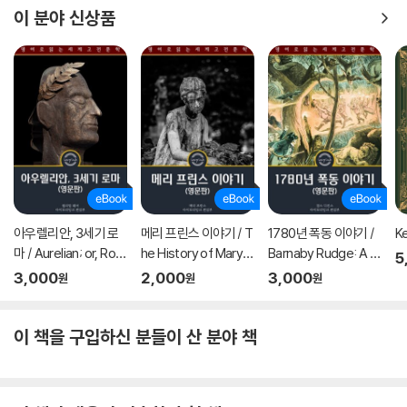
이 분야 신상품
것만으로도 충분하다. 이제 시작할 때가 됐다.
아우렐리안, 3세기 로
메리 프린스 이야기 / T
1780년 폭동 이야기 /
Ke
마 / Aurelian; or, Rom
he History of Mary P
Barnaby Rudge: A T
5
e in the Third Centur
rince (영문판)
ale of the Riots of Ei
3,000
2,000
3,000
원
원
원
y (영문판)
ghty (영문판, 삽화 포
함)
이 책을 구입하신 분들이 산 분야 책