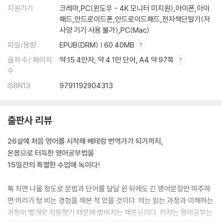
지원기기
크레마,PC(윈도우 - 4K 모니터 미지원),아이폰,아이
패드,안드로이드폰,안드로이드패드,전자책단말기(저
사양 기기 사용 불가),PC(Mac)
파일/용량
EPUB(DRM) | 60.40MB
글자 수/ 페이지
약 15.4만자, 약 4.1만 단어, A4 약 97쪽
수
ISBN13
9791192904313
출판사 리뷰
26살에 처음 영어를 시작해 베테랑 번역가가 되기까지,
온몸으로 터득한 영어공부법을
15일간의 특별한 수업에 녹이다!
툭 치면 나올 정도로 문법과 단어를 달달 왼 뒤에도 긴 영어문장만 마주하
면 머리가 텅 비는 경험을 해본 적 있을 것이다. 이는 읽는 과정과 이해하는
과정이 별개로 작동했기 때문에 벌어지는 해프닝이다. 저자는 영어공부는