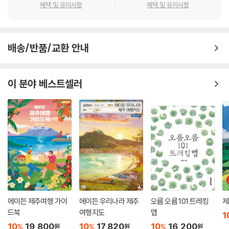
혜택 및 유의사항
혜택 및 유의사항
배송/반품/교환 안내
이 분야 베스트셀러
에이든 제주여행 가이
에이든 우리나라 제주
오름 오름 101 트레킹
제
드북
여행지도
맵
1
10
19,800
10
17,820
10
16,200
%
%
%
원
원
원