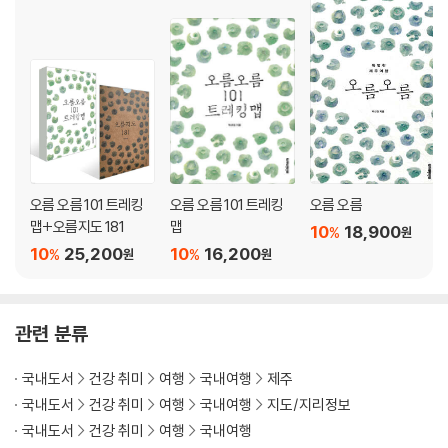
오름 오름 101 트레킹
오름 오름 101 트레킹
오름 오름
맵+오름지도 181
맵
10
18,900
%
원
10
25,200
10
16,200
%
%
원
원
관련 분류
국내도서
건강 취미
여행
국내여행
제주
국내도서
건강 취미
여행
국내여행
지도/지리정보
국내도서
건강 취미
여행
국내여행