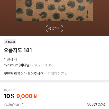
공유하기
소득공제
오름지도 181
박선정
저
minimum(미니멈)
2023.10.05.
첫번째 리뷰어가 되어주세요
판매지수
714
10,000
원
10
9,000
YES포인트
500원 (5%)