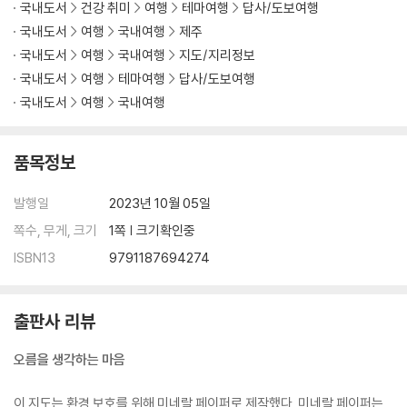
국내도서
건강 취미
여행
테마여행
답사/도보여행
국내도서
여행
국내여행
제주
국내도서
여행
국내여행
지도/지리정보
국내도서
여행
테마여행
답사/도보여행
국내도서
여행
국내여행
품목정보
발행일
2023년 10월 05일
쪽수, 무게, 크기
1쪽 | 크기확인중
ISBN13
9791187694274
출판사 리뷰
오름을 생각하는 마음
이 지도는 환경 보호를 위해 미네랄 페이퍼로 제작했다. 미네랄 페이퍼는