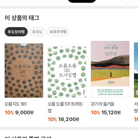
이 상품의 태그
#도보여행
#지도
#제주여행
오름지도 181
오름 오름 101 트레킹
걷기의 즐거움
서
맵
행
10
9,000
10
15,120
%
%
원
원
10
16,200
1
%
원