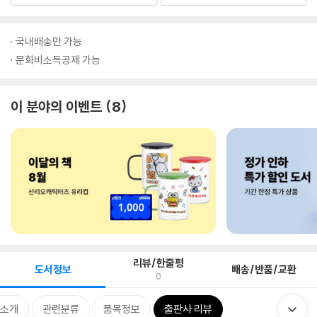
국내배송만 가능
문화비소득공제 가능
이 분야의 이벤트
8
리뷰/한줄평
도서정보
배송/반품/교환
0
 소개
관련분류
품목정보
출판사 리뷰