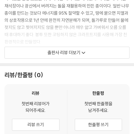
채석장이나 광산에서 버려지는 돌을 재활용하여 만든 종이이다. 일반 나무
종이를 만드는 것보다 에너지를 95% 절약할 수 있고, 땅에 묻으면 지열과
의 상호작용으로 1년 안에 완전히 자연분해가 되며, 돌가루로 만들어 물에
젖지도 않고 찢어지지도 않을 뿐만 아니라 매우 얇고 가벼워서 오름 오를
때 휴대하기 좋다. 봉투 또한 코팅하지 않은 크라프트지를 사용해 가장 친
환경적으로 만들었다.
출판사 리뷰 더보기
나만의 오름 오름의 기록
동백꽃 스티커를 함께 담았다. 오름을 하나하나 오를 때마다 지도의 오름
리뷰/한줄평
0
에 동백꽃 스티커를 붙여 표시해보자. 푸른 오름이 붉은 꽃으로 예쁘게 장
식되는 기쁨과 재미를 느낄 수 있을 것이다.
리뷰
한줄평
첫번째 리뷰어가
첫번째 한줄평을
되어주세요.
남겨주세요.
리뷰 쓰기
한줄평 쓰기