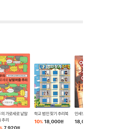
두의 가로세로 낱말
학교 범인 찾기 추리북
인세인 2
박물관 
 추리
북
10
18,000
18,000
%
원
원
7,920
10
1
%
%
원