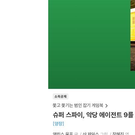
소득공제
쫓고 쫓기는 범인 잡기 게임북
슈퍼 스파이, 악당 에이전트 9를
양장
앨릭스 울프
글
샨 제임스
그림
장혜진
역