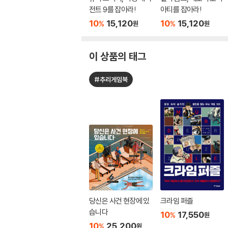
전트 9를 잡아라!
아티를 잡아라!
10
15,120
10
15,120
%
%
원
원
이 상품의 태그
#추리게임북
당신은 사건 현장에 있
크라임 퍼즐
습니다
10
17,550
%
원
10
25,200
%
원