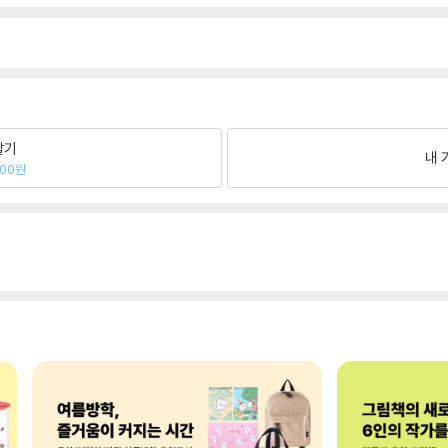
팔기
내 
100원