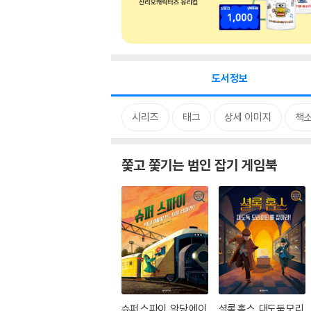
도서정보
시리즈
태그
상세 이미지
책
쫓고 쫓기는 범인 잡기 게임북
슈퍼 스파이, 악당 에이
셜록 홈스, 대도둑 모리