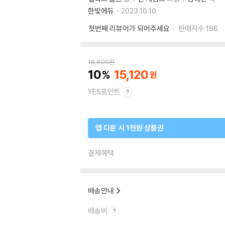
한빛에듀
2023.10.10.
첫번째 리뷰어가 되어주세요
판매지수
186
16,800
원
10
15,120
YES포인트
앱 다운 시 1천원 상품권
결제혜택
배송안내
배송비