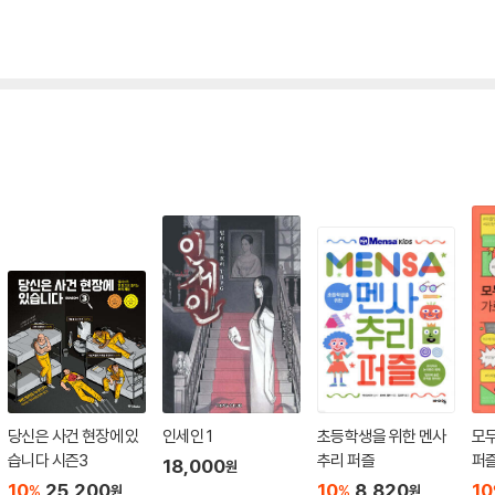
당신은 사건 현장에 있
인세인 1
초등학생을 위한 멘사
모
습니다 시즌3
추리 퍼즐
퍼즐
18,000
원
10
25,200
10
8,820
10
%
%
원
원