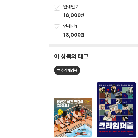
인세인 2
18,000
원
인세인 1
18,000
원
이 상품의 태그
#추리게임북