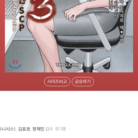
사이즈비교
공유하기
그니시스)
김효경
정재민
감수
외 1명