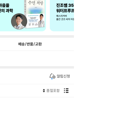
배송/반품/교환
알림신청
품절포함