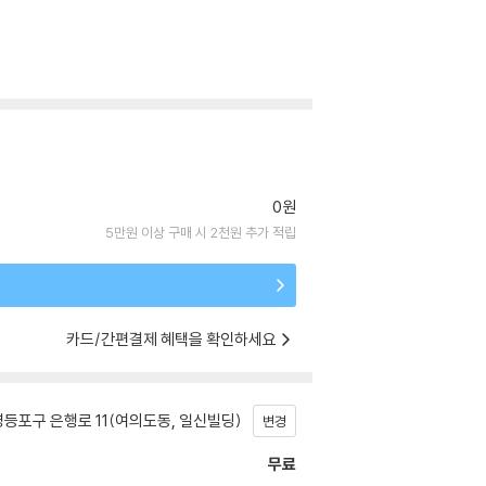
0원
5만원 이상 구매 시 2천원 추가 적립
카드/간편결제 혜택을 확인하세요
등포구 은행로 11(여의도동, 일신빌딩)
변경
무료