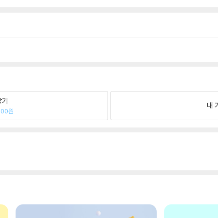
.
팔기
내 
400원