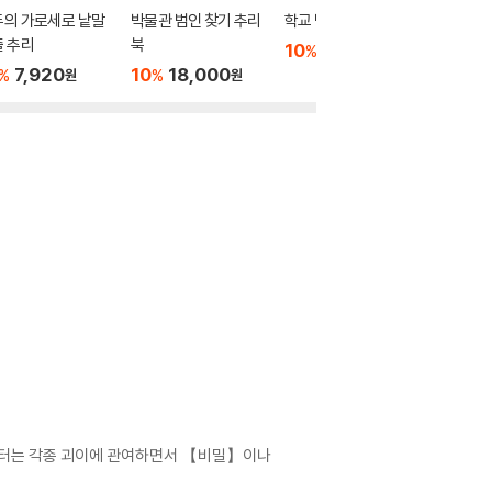
두의 가로세로 낱말
박물관 범인 찾기 추리
학교 범인 찾기 추리북
인세인 2
 추리
북
10
18,000
18,00
%
원
7,920
10
18,000
%
%
원
원
캐릭터는 각종 괴이에 관여하면서 【비밀】이나