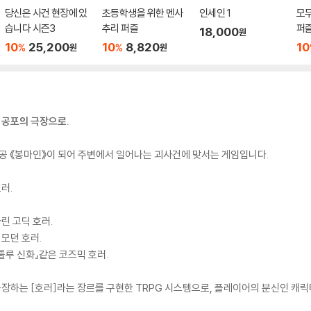
당신은 사건 현장에 있
초등학생을 위한 멘사
인세인 1
모
습니다 시즌3
추리 퍼즐
퍼즐
18,000
원
10
25,200
10
8,820
10
%
%
원
원
 공포의 극장으로.
인공 《봉마인》이 되어 주변에서 일어나는 괴사건에 맞서는 게임입니다.
러.
린 고딕 호러.
모던 호러.
루 신화』같은 코즈믹 호러.
 등장하는 [호러]라는 장르를 구현한 TRPG 시스템으로, 플레이어의 분신인 