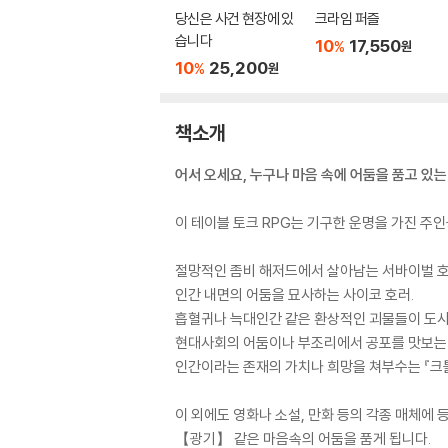
당신은 사건 현장에 있
크라임 퍼즐
습니다
10
17,550
%
원
10
25,200
%
원
책소개
어서 오세요, 누구나 마음 속에 어둠을 품고 있는
이 테이블 토크 RPG는 기구한 운명을 가진 주
절망적인 좀비 해저드에서 살아남는 서바이벌 호
인간 내면의 어둠을 묘사하는 사이코 호러.
흡혈귀나 늑대인간 같은 환상적인 괴물들이 도사
현대사회의 어둠이나 부조리에서 공포를 맛보는 
인간이라는 존재의 가치나 희망을 쳐부수는 『크툴
이 외에도 영화나 소설, 만화 등의 각종 매체에
【광기】 같은 마음속의 어둠을 품게 됩니다.