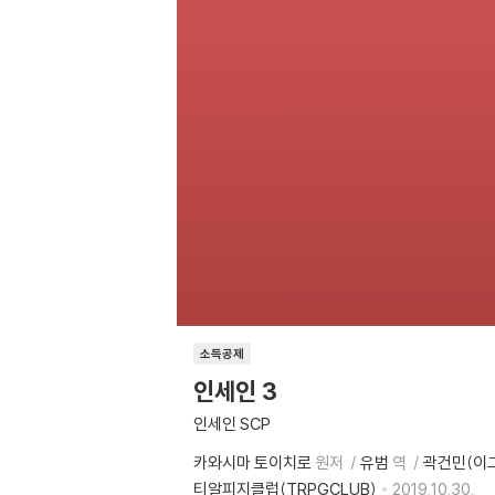
소득공제
인세인 3
인세인 SCP
카와시마 토이치로
원저
유범
역
곽건민(이
티알피지클럽(TRPGCLUB)
2019.10.30.