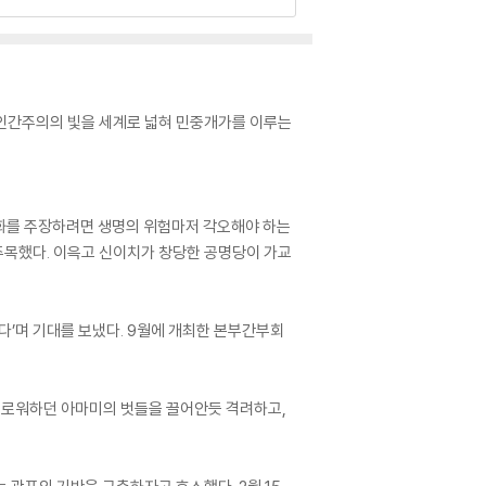
인간주의의 빛을 세계로 넓혀 민중개가를 이루는
상화를 주장하려면 생명의 위험마저 각오해야 하는
주목했다. 이윽고 신이치가 창당한 공명당이 가교
다’며 기대를 보냈다. 9월에 개최한 본부간부회
 괴로워하던 아마미의 벗들을 끌어안듯 격려하고,