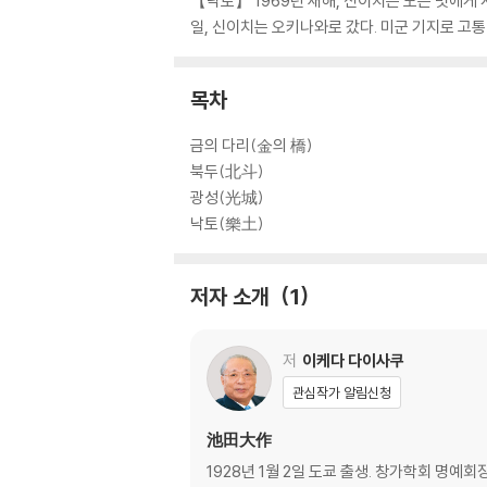
【낙토】 1969년 새해, 신이치는 모든 벗에게 
일, 신이치는 오키나와로 갔다. 미군 기지로 
목차
금의 다리(金의 橋)
북두(北斗)
광성(光城)
낙토(樂土)
저자 소개
1
저
이케다 다이사쿠
관심작가 알림신청
池田大作
1928년 1월 2일 도쿄 출생. 창가학회 명예