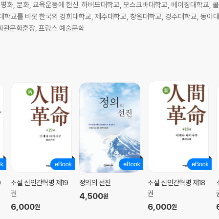
 평화, 문화, 교육운동에 헌신. 하버드대학교, 모스크바대학교, 베이징대학교, 
대학교를 비롯 한국의 경희대학교, 제주대학교, 창원대학교, 경주대학교, 동아대
교수의 칭호를 수여하였다. 한국 화관문화훈장, 프랑스 예술문학
0
소설 신인간혁명 제19
정의의 선진
소설 신인간혁명 제18
권
권
4,500
원
6,000
6,000
원
원