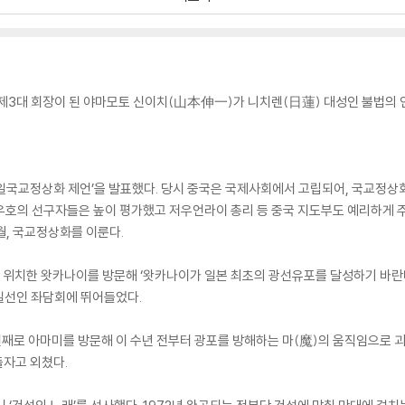
제3대 회장이 된 야마모토 신이치(山本伸一)가 니치렌(日蓮) 대성인 불법의 
‘중일국교정상화 제언’을 발표했다. 당시 중국은 국제사회에서 고립되어, 국교정
우호의 선구자들은 높이 평가했고 저우언라이 총리 등 중국 지도부도 예리하게 
9월, 국교정상화를 이룬다.
에 위치한 왓카나이를 방문해 ‘왓카나이가 일본 최초의 광선유포를 달성하기 바란
일선인 좌담회에 뛰어들었다.
 두번째로 아마미를 방문해 이 수년 전부터 광포를 방해하는 마(魔)의 움직임으로
자고 외쳤다.