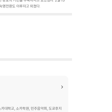
는 광포의 기반을 구축하자고 호소했다. 2월 15
 숙명전환도 이루자고 외쳤다.
국 소카대학교, 소카학원, 민주음악회, 도쿄후지