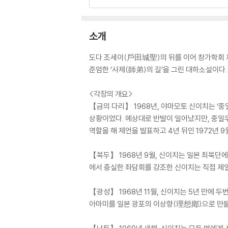
소개
도다 조세이(戶田城聖)의 뒤를 이어 창가학회 
준엄한 ‘사제(師弟)의 길’을 그린 대하소설이다.
<각장의 개요>
【금의 다리】 1968년, 야마모토 신이치는 
상황이었다. 예상대로 반발이 일어났지만, 중일
역할을 해 제언을 발표하고 4년 뒤인 1972년 
【북두】 1968년 9월, 신이치는 일본 최북단
에서 충실한 좌담회를 강조한 신이치는 직접 제
【광성】 1968년 11월, 신이치는 5년 만에
아마미를 일본 광포의 이상향(理想鄕)으로 만들