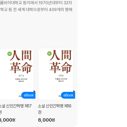
콜롬비아대학교 등지에서 1970년대부터 32차
학교 등 전 세계 대학으로부터 409개의 명예
소설 신인간혁명 제17
소설 신인간혁명 제16
소설 신인간혁명 제15
권
권
권
6,000
6,000
6,000
원
원
원