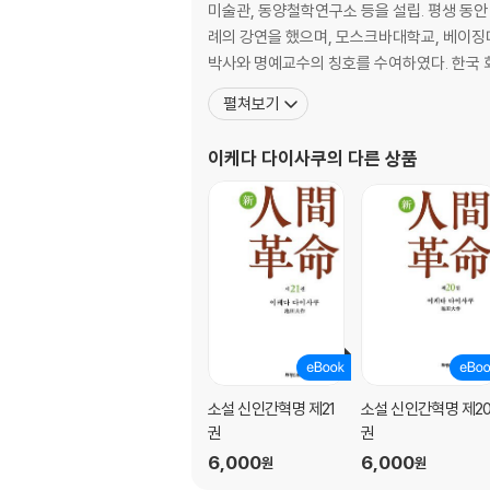
미술관, 동양철학연구소 등을 설립. 평생 동안
례의 강연을 했으며, 모스크바대학교, 베이징
박사와 명예
펼쳐보기
이케다 다이사쿠
의 다른 상품
소설 신인간혁명 제21
소설 신인간혁명 제2
권
권
6,000
6,000
원
원