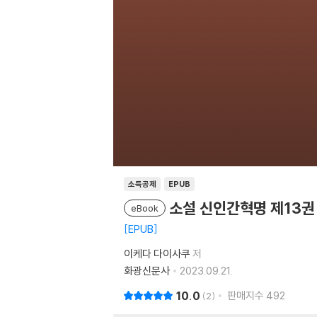
소득공제
EPUB
소설 신인간혁명 제13권
eBook
EPUB
이케다 다이사쿠
저
화광신문사
2023.09.21.
10.0
판매지수
492
2