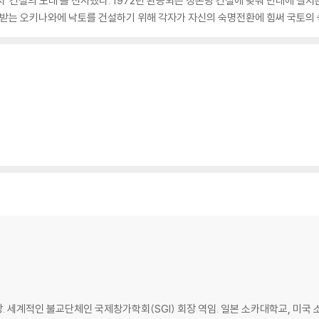
시 ‘건설의 노래’를 선사했다. 1972년 완공되는 정본당 건설에 맞춰 만대에 걸치
고통받는 오키나와에 낙토를 건설하기 위해 각자가 자신의 숙명전환에 힘써 국토의
회장. 세계적인 불교단체인 국제창가학회(SGI) 회장 역임. 일본 소카대학교, 미