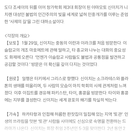
도다 조세이의 뒤를 이어 창가학회 제3대 회장이 된 야마모토 신이치가 니
치렌 대성인 불법의 인간주의의 빛을 세계로 넓혀 민중개가를 이루는 준엄
한 ‘사제의 길’을 그린 대하소설이다.
<각장의 개요>
【보토】 1월 29일, 신이치는 중동의 이란과 이라크를 처음 방문한다. 이
슬람교의 개조 마호메트에 관해 말하고, 타 종교와 나누는 대화의 중요성
도 화제에 오른다. ‘언젠가 이슬람교 사람들도 불법과 공통점을 발견하고
공감할 것이다.’ 방문은 이 확신을 깊이 다지는 것이었다.
【원로】 일행은 터키에서 그리스로 향했다. 신이치는 소크라테스와 플라
톤의 생애를 떠올리며, 두 사람의 모습이 마치 학회의 사제 관계처럼 느껴
졌다. 이후 이집트를 경유해 파키스탄, 타이, 홍콩을 방문한다. 타이와 홍콩
에는 지부를 결성한다. 신이치는 세계 광포의 쐐기를 착실히 박는다.
【가속】 하카타항과 인접해 허름한 판잣집이 밀집해 있는 지역 ‘토관’. 인
생의 쓰라림을 맛본 ‘토관’ 사람들 사이에도 신심으로 숙명을 전환하는 드
라마가 나온다. 신이치는 회장 취임 2주년인 5·3을 맞이한다. 2년 동안 2