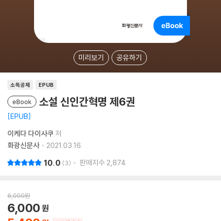
미리보기
공유하기
소득공제
EPUB
소설 신인간혁명 제6권
eBook
EPUB
이케다 다이사쿠
저
화광신문사
2021.03.16.
10.0
판매지수
2,874
3
6,000
원
6,000