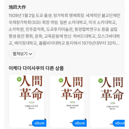
池田大作
1928년 1월 2일 도쿄 출생. 창가학회 명예회장. 세계적인 불교단체인
국제창가학회(SGI) 회장 역임. 일본 소카대학교, 미국 소카대학교,
소카학원, 민주음악회, 도쿄후지미술관, 동양철학연구소 등을 설립.
평생 동안 평화, 문화, 교육운동에 헌신. 하버드대학교, 모스크바대학
교, 베이징대학교, 콜롬비아대학교 등지에서 1970년대부터 32차례
의 강연을 했으며, 모스크바대학교, 베이징대학교를 비롯 한국의 경
펼쳐보기
희대학교, 제주대학교, 창원대학교, 경주대학교, 동아대학교 등 전 세
계 대학으로부터 409개의 명예박사와 명예교수의 칭호를 수여하였
이케다 다이사쿠
의 다른 상품
다. 한국 화관문화훈장, 프랑스 예술문학