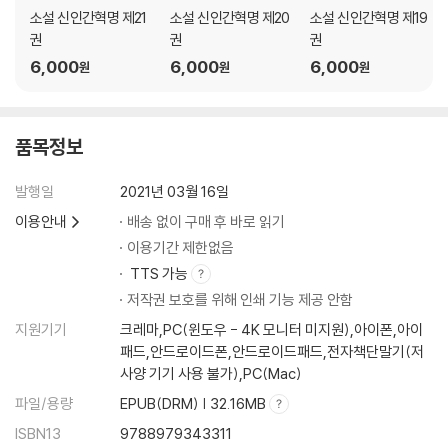
소설 신인간혁명 제21
소설 신인간혁명 제20
소설 신인간혁명 제19
권
권
권
6,000
6,000
6,000
원
원
원
품목정보
발행일
2021년 03월 16일
이용안내
배송 없이 구매 후 바로 읽기
이용기간 제한없음
TTS 가능
저작권 보호를 위해 인쇄 기능 제공 안함
지원기기
크레마,PC(윈도우 - 4K 모니터 미지원),아이폰,아이
패드,안드로이드폰,안드로이드패드,전자책단말기(저
사양 기기 사용 불가),PC(Mac)
파일/용량
EPUB(DRM) | 32.16MB
ISBN13
9788979343311