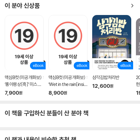
이 분야 신상품
맥심B컷(미공개화보) :
맥심B컷(미공개화보) :
삼각김밥처리반
2
‘홍야몽상[흑]’ 미스맥
‘Wet in the rain[insid
헌
12,600
원
심 엘라
e]’ 모모리나
내
7,900
8,900
1
원
원
이 책을 구입하신 분들이 산 분야 책
이 책과 내용이 비슷한 추천 책