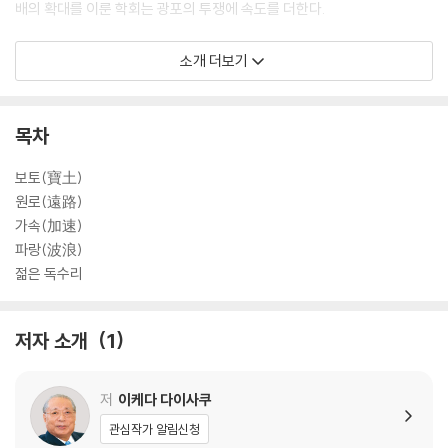
배의 확대를 이룬 학회는 광포의 투쟁에 속도를 더한다.
【파랑】 7월, 참의원 선거를 향한 지원활동에 방해와 중상이 빈발했다.
소개 더보기
그러한 속에 공맹정치연맹은 아홉명이 전원 당선한다. 그 승리가 파랑을
불러와 아키타 오사리자와광산과 나가사키 나카자토탄광에서 노동조합의
부당한 학회원 탄압 사건이 발생한다. 조합 제명처분 철회에 이르는 등 투
목차
쟁의 경위가 나온다.
보토(寶土)
【젊은 독수리】 7월 22일에 개최한 대학부총회에서는 대학부의 깃발과
원로(遠路)
노래를 발표하고, 14개의 부(部)를 결성한다. 부원수도 이미 1만명을 돌파
가속(加速)
했다. 신시대의 도래를 느낀 신이치는 본격적인 육성을 위해 니치렌 대성
파랑(波浪)
인 불법의 진수인 <어의구전>을 직접 강의할 것을 결의한다.
젊은 독수리
저자 소개
1
저
이케다 다이사쿠
관심작가 알림신청