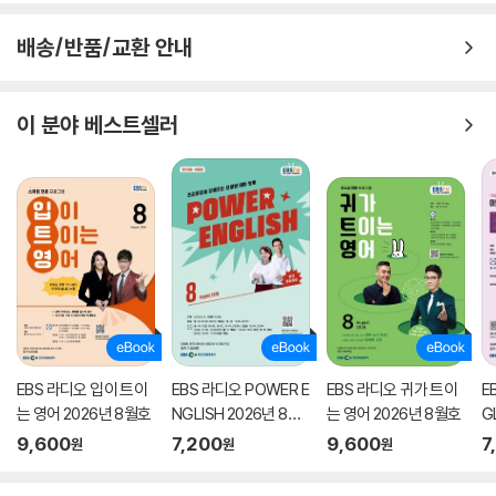
배송/반품/교환 안내
이 분야 베스트셀러
EBS 라디오 입이 트이
EBS 라디오 POWER E
EBS 라디오 귀가 트이
E
는 영어 2026년 8월호
NGLISH 2026년 8월
는 영어 2026년 8월호
G
호
9,600
7,200
9,600
7
원
원
원