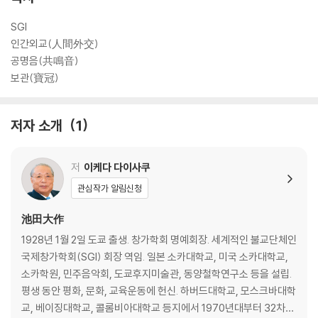
는 환영연에서 소카대학교에 온 6명의 중국유학생을 잘 지키며, 일중우호
를 위해 성의와 신의의 행동을 계속해 갈 것을 맹세한다.
SGI
인간외교(人間外交)
【공명음】
공명음(共鳴音)
5월 3일 회장 취임 15주년을 축하하는 기념식전 석상에서 신이치의 제안
보관(寶冠)
으로 만들어진 ‘창가공로상’ 등의 수상과 장소 제공자에 대한 표창이 있었
다. 그후 신이치는 남자부, 학생부 대표의 모임에 참석. 광선유포의 미래를
저자 소개
1
의탁할 그 멤버를 ‘신이치회’라고 명명한다. 그후 파리대학 소르본 캠퍼스
의 총장과의 회담, 파리회관에서 로마클럽 창립자인 아우렐리오 펫체이 박
사와 회담하며 유럽 최고회의와 우호제 등에 참석하며 보이지 않는 곳에서
저
이케다 다이사쿠
활약하는 멤버의 그룹결성과 중심자의 가정방문 등 혼신의 격려를 계속해
관심작가 알림신청
간다. 또한 앙드레 말로, 르네 위그 씨와 회담하는 등 대화의 선풍을 일으키
며 혼의 공명음을 넓혀간다.
池田大作
1928년 1월 2일 도쿄 출생. 창가학회 명예회장. 세계적인 불교단체인
【보관】
국제창가학회(SGI) 회장 역임. 일본 소카대학교, 미국 소카대학교,
프랑스 일정을 마치고 신이치 일행은, 소련과의 중층적인 교류를 더욱 추
소카학원, 민주음악회, 도쿄후지미술관, 동양철학연구소 등을 설립.
진하기 위해 제2차 소련방문을 한다. 부인부, 여자부의 대표와 함께 소련
평생 동안 평화, 문화, 교육운동에 헌신. 하버드대학교, 모스크바대학
부인위원회를 방문. 세계 최초의 여성우주비행사인 동위원회의 테레슈코
교, 베이징대학교, 콜롬비아대학교 등지에서 1970년대부터 32차례
바 의장 등과 마음이 통하는 대화를 나눈다. 그리고 27일 모스크바대학에