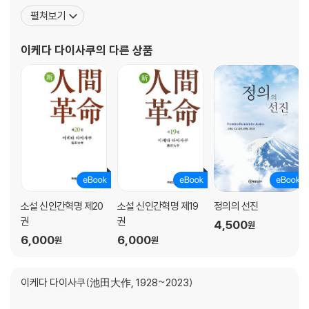
의 강연을 했으며, 모스크바대학교, 베이징대학교를 비롯 한국의 경
서‘명예박사학위’가 수여된다. 세계 지성의 ‘보관’을 받은 것이다. 다음날
펼쳐보기
희대학교, 제주대학교, 창원대학교, 경주대학교, 동아대학교 등 전 세
코시긴 총리와 재회에서 중국에 대한 경계감을 강하게 말한 수상에게 중국
계 대학으로부터 409개의 명예박사와 명예교수의 칭호를 수여하였
방문 때 저우언라이 총리, 덩샤오핑 부총리와 회견한 내용을 전달한다. 신
이케다 다이사쿠
의 다른 상품
다. 한국 화관문화훈장, 프랑스 예술문학
이치는 험악해지는 중소 관계를 개선하기 위해서는 자신이 양자의 가교가
되자고 각오를 정하고 있었다.
소설 신인간혁명 제20
소설 신인간혁명 제19
정의의 선진
권
권
4,500
원
6,000
6,000
원
원
이케다 다이사쿠(池田大作, 1928~2023)