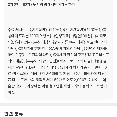
0개(한국 82개) 도시의 명예시민이기도 하다.
주요 저서로는 《인간혁명》(전 12권), 《신·인간혁명》(전 30권), 《여
성에게 드리는 100자의행복》, 《인생좌표》, 《명언100선》, 《해피로
드》, 《지지않는 청춘》, 대담집 《21세기를 여는 대화》(A·토인비와의
대담), 《21세기를 향한 경종》(A·펫체이와의 대담), 《생명의 세기를
향한 탐구》(L·폴링과의 대담), 《20세기 정신의 교훈》(M·고르바초프
와의 대담), 《우주와 지구와 인간》(세레브로프와의 대담), 《동양철
학을 말한다》(L·찬드라와의 대담), 《21세기 평화와 종교를 말한다》
(하비콕스와의 대담) 《지구평화를 향한 탐구》(로트블랫과의 대담)
등 다수. 또한 그의 저작은 세계 50개 언어로 2,000점 이상이 번역
출간되었고, 이 중에는 아동 청소년을 위한 다수의 동화책도 포함되
어 있다.
관련 분류