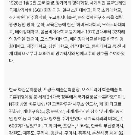
1928년 1월 2일 도쿄 출생. 창가학회 명예회장. 세계적인 불교단체인
국제창가학회(SGI) 회장 역임. 일본 소카대학교, 미국 소카대학교,
소카학원, 민주음악회, 도쿄후지미술관, 동양철학연구소 등을 설립.
평생 동안 평화, 문화, 교육운동에 헌신. 하버드대학교, 모스크바대학
교, 베이징대학교, 콜롬비아대학교 등지에서 1970년대부터 32차례
의 강연을 했으며, 모스크바대학교, 베이징대학교를 비롯 한국의 경
희대학교, 제주대학교, 창원대학교, 경주대학교, 동아대학교 등 전 세
계 대학으로부터 409개의 명예박사와 명예교수의 칭호를 수여하였
다.
한국 화관문화훈장, 프랑스 예술문학훈장, 오스트리아 학술예술 최
고훈위영예장 등 세계 24개국 정부에서 국가훈장을 수훈하였으며 U
N평화상을 비롯 UN난민 고등판무관 사무소 인도상, 제1회 타고르
평화상, 케냐 구승(口承)문학상, 세계계관시인 칭호 및 세계민중시
인 칭호 등 다수의 상과 칭호를 수여 받았다. 세계식자와의 대화는 1,
600회가 넘었으며, 그 외 미국, 프랑스, 브라질, 한국의 부산광역시,
강원도, 제주도, 구리시, 경산시, 구미시, 충주시, 춘천시 등 세계 82