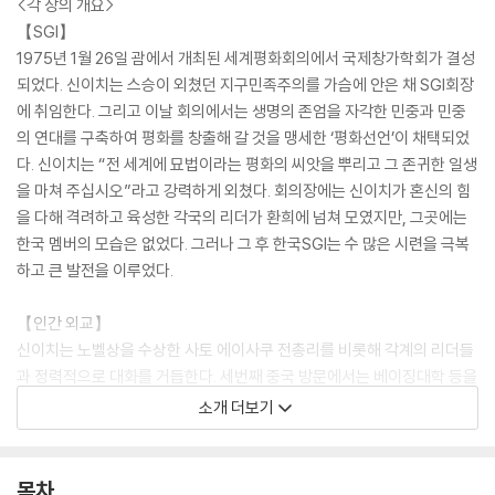
<각 장의 개요>
【SGI】
1975년 1월 26일 괌에서 개최된 세계평화회의에서 국제창가학회가 결성
되었다. 신이치는 스승이 외쳤던 지구민족주의를 가슴에 안은 채 SGI회장
에 취임한다. 그리고 이날 회의에서는 생명의 존엄을 자각한 민중과 민중
의 연대를 구축하여 평화를 창출해 갈 것을 맹세한 ‘평화선언’이 채택되었
다. 신이치는 “전 세계에 묘법이라는 평화의 씨앗을 뿌리고 그 존귀한 일생
을 마쳐 주십시오”라고 강력하게 외쳤다. 회의장에는 신이치가 혼신의 힘
을 다해 격려하고 육성한 각국의 리더가 환희에 넘쳐 모였지만, 그곳에는
한국 멤버의 모습은 없었다. 그러나 그 후 한국SGI는 수 많은 시련을 극복
하고 큰 발전을 이루었다.
【인간 외교】
신이치는 노벨상을 수상한 사토 에이사쿠 전총리를 비롯해 각계의 리더들
과 정력적으로 대화를 거듭한다. 세번째 중국 방문에서는 베이징대학 등을
연이어 방문하고 덩샤오핑 부총리와 재회한다. 이 때 총리와의 대화에서
소개 더보기
난국을 맞이한 중일평화우호조약의 체결의 길을 열기 위해 중국측의 견해
를 다시금 확인한다. 캄보디아의 시아누크 국왕과의 회견에서는 평화를 위
해 혼신을 다한 역사적인 회견을 한다. 또한 푸단대학교를 방문한 신이치
목차