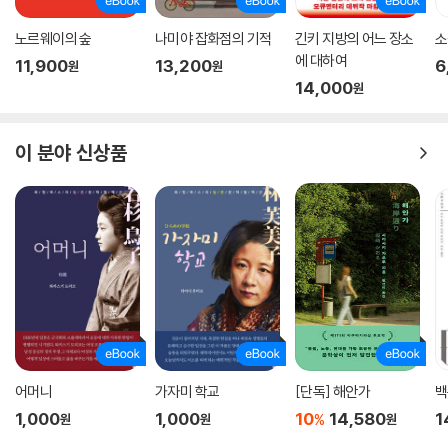
노르웨이의 숲
나미야 잡화점의 기적
긴키 지방의 어느 장소
소
에 대하여
11,900
13,200
6
원
원
14,000
원
이 분야 신상품
어머니
가자미 학교
[단독] 해안가
백
1,000
1,000
10
14,580
1
%
원
원
원