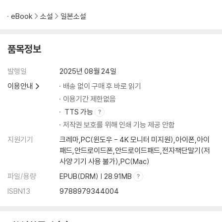
eBook
소설
일본소설
품목정보
발행일
2025년 08월 24일
이용안내
배송 없이 구매 후 바로 읽기
이용기간 제한없음
TTS 가능
저작권 보호를 위해 인쇄 기능 제공 안함
지원기기
크레마,PC(윈도우 - 4K 모니터 미지원),아이폰,아이
패드,안드로이드폰,안드로이드패드,전자책단말기(저
사양 기기 사용 불가),PC(Mac)
파일/용량
EPUB(DRM) | 28.91MB
ISBN13
9788979344004