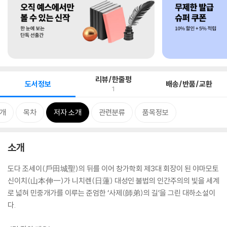
리뷰/한줄평
도서정보
배송/반품/교환
1
개
목차
저자 소개
관련분류
품목정보
소개
도다 조세이(戶田城聖)의 뒤를 이어 창가학회 제3대 회장이 된 야마모토
신이치(山本伸一)가 니치렌(日蓮) 대성인 불법의 인간주의의 빛을 세계
로 넓혀 민중개가를 이루는 준엄한 ‘사제(師弟)의 길’을 그린 대하소설이
다.