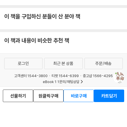
이 책을 구입하신 분들이 산 분야 책
이 책과 내용이 비슷한 추천 책
로그인
최근 본 상품
주문/배송
고객센터 1544-3800
티켓 1544-6399
중고샵 1566-4295
eBook 1:1문의/채팅상담
예스이십사(주) 사업자 정보
선물하기
원클릭구매
바로구매
카트담기
이용약관
개인정보처리방침
청소년보호정책
PC버전
회사소개
거래처관계자께
도서홍보
광고
Copyright © YES24 Corp. All Rights Reserved.
MATOM5