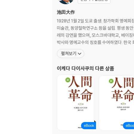
池田大作
1928년 1월 2일 도쿄 출생. 창가학회 명예
미술관, 동양철학연구소 등을 설립. 평생 동안
례의 강연을 했으며, 모스크바대학교, 베이징
박사와 명예
펼쳐보기
이케다 다이사쿠
의 다른 상품