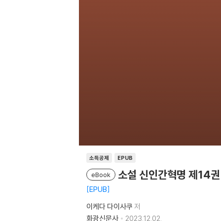
소득공제
EPUB
소설 신인간혁명 제14권
eBook
EPUB
이케다 다이사쿠
저
화광신문사
2023.12.02.