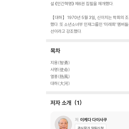
설 《인간혁명》 제6권 집필을 재개했다.
【대하】 1970년 5월 3일, 신이치는 학회의
했다. 또 소년소녀부 인재그룹인 ‘미래회’ 멤
선이라고 강조했다.
목차
지용(智勇)
사명(使命)
열풍(熱風)
대하(大河)
저자 소개
1
저
이케다 다이사쿠
관심작가 알림신청