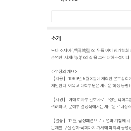
소개
도다 조세이(戶田城聖)의 뒤를 이어 창가학회 
준엄한 ‘사제(師弟)의 길’을 그린 대하소설이다.
<각 장의 개요>
【지용】 1969년 5월 3일에 개최한 본부총회
제안한다. 이윽고 대학부원은 새로운 학생 동맹(
【사명】 이해 여자부 간호사로 구성된 백화그룹
격려하고, 문예부 결성식에서는 새로운 르네상스
【열풍】 12월, 급성폐렴으로 고열과 기침에 시
문제를 구실 삼아 국회까지 가세해 학회와 공명당