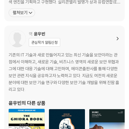
색 엔진을 기획하고 구현했다. 실리콘밸리 발명가 상과 유럽연합(E
__AES Rijndael
U)에서 수여하는 Seal of Excellence를 포함해 여러 국제적인 상
펼쳐보기
____AES 알고리듬
을 받았다. 현재는 이뮤니 대학교(EMUNI University)에서 계약직
____AES에 대한 공격과 취약점
교수로 수학적 모델을 가르치고 있으며 암호학과 사이버 보안, 블록
__요약
체인 분야에서 많은 논문을
역
윤우빈
3장. 비대칭키 암호화
관심작가 알림신청
__비대칭키 암호화
____개척자들
기존의 IT 기술과 새로 만들어지고 있는 최신 기술을 보안이라는 관
__디피-헬만 알고리듬
점에서 이해하고, 새로운 기술, 비즈니스 영역의 새로운 보안 위협과
____이산 로그
그에 대한 대응 기술에 대해 고민하며, 에이콘출판사를 통해 다양한
____D-H 알고리듬 설명
보안 관련 지식을 공유하고자 노력하고 있다. 지금도 여전히 새로운
____알고리듬 분석
분야에 대한 보안 기술 연구와 다양한 보안 기술 개발을 위해 진땀 흘
____D-H 알고리듬에 대한 공격 및 암호 분석
리고 있다.
__RSA
윤우빈
의 다른 상품
____RSA 설명
____RSA 분석
____알고리듬에 대한 전통적인 공격
____국제 조약 검증을 위한 RSA 적용