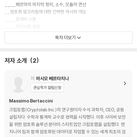
____페르마의 마지막 정리, 소수, 모듈러 연산
__암호화 알고리듬에 대한 간략한 역사와 개요
____로제타 스톤
____카이사르 암호
____ROT13
목차 더보기
____빌 암호
____버냄 암호
__보안과 컴퓨팅에 대한 고찰
저자 소개
2
__요약
2부. 고전적인 암호화(대칭키와 비대칭키 암호화)
저
마시모 베르타치니
관심작가 알림신청
2장. 대칭키 암호화
__부울 논리의 표기법과 연산
Massimo Bertaccini
__DES 알고리듬
크립토랩(Cryptolab Inc.)의 연구원이자 수석 과학자, CEO, 공동
____Simple DES
설립자다. 수학과 통계학 교수로 경력을 시작했다. 이후 사이버 보안
____DES
을 위한 암호화 솔루션 분야의 스타트업인 크립토랩을 설립했다. 엔
____3DES
지니어 팀과 함께 암호화된 데이터로 작업할 수 있는 세계 최초의 검
____DESX