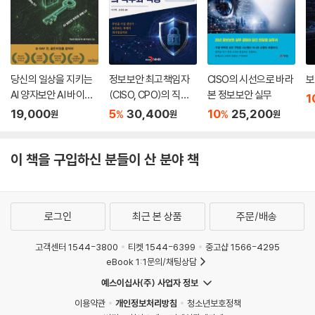
원 곡선을 채택했다. 암호화를 위한 타원 곡선의 작동 방식과 주요 특징에
____2단계 - 임의의 수 a 선택
대해서 알아본다.
____3단계 - 양자 측정
8장, ‘양자 암호화’에서는 양자 컴퓨팅의 등장으로 지금까지 우리가 탐구
____4단계 - 올바른 (r)의 후보 찾기
해 온 대부분의 알고리듬이 어떻게 무작위 대입 공격의 심각한 위협에 처
__양자 푸리에 변화
하게 되는지 살펴본다. 이에 대한 한 가지 가능한 해결책은 양자 암호화(Q
____5단계 - 인수 분해(n)
당신의 일상을 지키는
정보보안 최고책임자
CISO의 시선으로 바라
보
-Cryptography)다. 그것은 인간이 발명한 매우 흥미진진하고 환상적인
AI 양자보안 AI 바이브
(CISO, CPO)의 직무
본 정보보안 실무
____쇼어의 알고리듬에 대한 참고 사항
1
종류의 암호화 중 하나다. 양자 암호화는 초기 단계에 불과하지만 짧은 시
코딩의 배신 AI 양자보
와 역량
__양자 내성 암호화
19,000
5
30,400
10
25,200
%
%
원
원
원
간 안에 널리 채택될 것이다.
안으로 막아라
__요약
9장, ‘암호화 검색 엔진’에서는 저자가 발명한 뛰어난 동형 암호 애플리케
이 책을 구입하신 분들이 산 분야 책
이션인 암호와 검색 엔진에 대해서 살펴본다. 그것은 암호화된 콘텐츠를
4부. 동형 암호와 암호화 검색 엔진
검색할 수 있는 검색 엔진이다. 그것의 구현 방법과 기업에서의 사례 그리
고 데이터 프라이버시를 위한 혁신적인 엔진의 적용 가능성에 대해서 살펴
9장. 암호화 검색 엔진
볼 것이다.
__CSE에 대한 소개 ? 동형 사상
로그인
최근 본 상품
주문/배송
__RSA에서의 부분 동형 암호화
지은이의 말
__동형 암호화 분석과 그것의 의미
고객센터 1544-3800
티켓 1544-6399
중고샵 1566-4295
eBook 1:1문의/채팅상담
____검색 엔진의 수학과 논리
초고속 연결, 클라우드 컴퓨팅, 랜섬웨어, 해커의 시대에서 디지털 자산은
__트리 그래프 이론 소개
예스이십사(주) 사업자 정보
우리 삶의 방식을 바꾸고 있으므로 암호화와 사이버 보안이 매우 중요하
__허프만 코드
이용약관
개인정보처리방침
청소년보호정책
다. 데이터 처리와 저장 방식의 변화로 인해 정보의 불법 복제와의 끊임없
__해시와 부울 논리