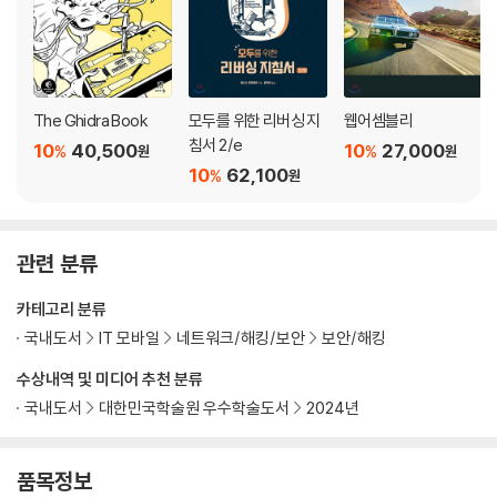
____비전통적인 공격
__PGP
__ElGamal 알고리듬
__요약
The Ghidra Book
모두를 위한 리버싱 지
웹어셈블리
4장. 해시 함수와 디지털 서명
침서 2/e
10
40,500
10
27,000
%
%
원
원
__해시 함수
10
62,100
%
원
__주요 해시 알고리듬
____해시 함수 구현을 위한 로직과 표기법
____SHA-1 알고리듬
관련 분류
____SHA-1에 대한 참고와 예제
__인증과 디지털 서명
카테고리 분류
____RSA 디지털 서명
국내도서
IT 모바일
네트워크/해킹/보안
보안/해킹
____ElGamal 알고리듬을 이용한 디지털 서명
수상내역 및 미디어 추천 분류
____블라인드 서명
__요약
국내도서
대한민국학술원 우수학술도서
2024년
3부. 새로운 암호화 알고리듬과 프로토콜
품목정보