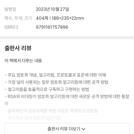
5장. 영지식 프로토콜
발행일
2023년 10월 27일
__ZKP의 주요 시나리오 - 디지털 동굴
쪽수, 무게, 크기
404쪽 | 188*235*22mm
____비대화형 ZKP
____Schnorr의 대화형 ZKP
ISBN13
9791161757896
____zk-SNARK
____Zcash 암호화폐의 Zk-SNARK
출판사 리뷰
____1라운드 ZKP
____ZK13 - 인증과 키 교환을 위한 ZKP
이 책에서 다루는 내용
__요약
- 주요 암호화 개념, 알고리듬, 프로토콜과 표준에 대한 이해
6장. 새로운 공개키/개인키 알고리듬
- 가장 널리 사용되는 일부 암호화 알고리듬에 대한 공격 방법
__MB09 알고리듬의 기원
- 알고리듬을 효율적으로 구축하고 구현하는 방법
__MB09 알고리듬 소개
- RSA와 비대칭키 암호화 알고리듬에 대한 새로운 공격 방법에 대한 통찰
____MB09 알고리듬 설명
력
__MBXI 알고리듬 소개
- 블록체인과 암호화폐를 위한 새로운 체계와 프로토콜
____MBXI 예제
- 선구적인 양자 암호화 알고리듬
__RSA에 대한 새로운 공격
- 영지식 프로토콜과 타원 곡선에 대한 공격
__MBXI에서의 디지털 서명
출판사 리뷰 더보기
- 비대칭키, 영지식, 암호화폐 분야에서 저자가 발명한 새로운 알고리듬
____MBXI에서의 다이렉트 서명