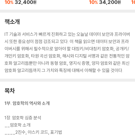
기초 2
10
32,400
10
34,200
1
%
%
원
원
책소개
IT 기술과 서비스가 빠르게 진화하고 있는 오늘날 데이터 보안과 프라이버
시 또한 중요성이 점점 강조되고 있다. 이 책을 읽으면 데이터 보안과 프라
이버시를 위해서 필수적으로 알아야 할 대칭키/비대칭키 암호화, 공개키/
개인키 암호화, 타원 곡선 암호화, 해시와 디지털 서명과 같은 전통적인 암
호화 알고리듬뿐만 아니라 동형 암호, 영지식 증명, 양자 암호와 같은 최신
암호화 알고리듬까지 그 가치와 특징에 대해서 이해할 수 있을 것이다.
목차
1부. 암호학의 역사와 소개
1장. 암호학 심층 분석
__암호학 소개
____2진수, 아스키 코드, 표기법