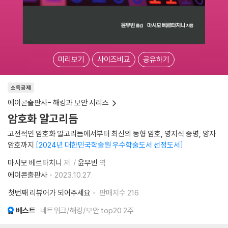
미리보기
사이즈비교
공유하기
소득공제
에이콘출판사- 해킹과 보안 시리즈
암호화 알고리듬
고전적인 암호화 알고리듬에서부터 최신의 동형 암호, 영지식 증명, 양자
암호까지
2024년 대한민국학술원 우수학술도서 선정도서
마시모 베르타치니
저
윤우빈
역
에이콘출판사
2023.10.27.
첫번째 리뷰어가 되어주세요
판매지수
216
베스트
네트워크/해킹/보안 top20 2주