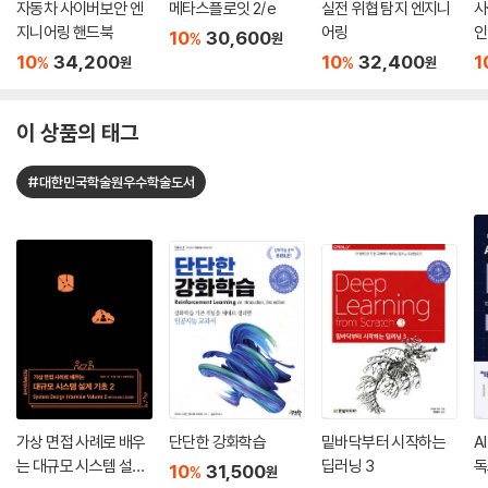
자동차 사이버보안 엔
메타스플로잇 2/e
실전 위협 탐지 엔지니
사
지니어링 핸드북
어링
인
10
30,600
%
원
10
34,200
10
32,400
1
%
%
원
원
이 상품의 태그
#대한민국학술원우수학술도서
가상 면접 사례로 배우
단단한 강화학습
밑바닥부터 시작하는
A
는 대규모 시스템 설계
딥러닝 3
독
10
31,500
%
원