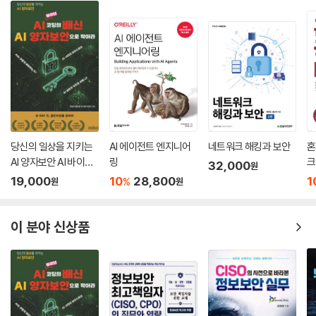
키 암호화 알고리듬과 공개키/개인키 암호화 알고리듬에 대해서 설명한
____2단계 - 개인키 [d] 복원
다.
__ECC 알고리듬의 미래
4장, ‘해시 함수와 디지털 서명’에서는 SHA-1과 같은 해시 함수를 소개하
__요약
고 현대 암호화의 한 축인 디지털 서명에 대해서 설명한다. 가장 중요하고
유명한 서명 알고리듬과 블라인드 서명(익명 서명)에 대해서 살펴본다.
8장. 양자 암호화
5장, ‘영지식 프로토콜’에서는 블록체인의 새로운 경제를 위한 새로운 암
__양자 역학과 양자 암호화의 소개
호화 프로토콜 중 하나인 영지식 프로토콜을 설명한다. 영지식 프로토콜은
__양자 역학을 이해하기 위한 가상의 실험
안전하지 않은 통신 채널에서 민감한 데이터를 노출하지 않고 사람과 기계
____1단계 - 중첩
를 인증하는 데 매우 유용하다. 블록체인에서 사용되는 zk-SNARK와 같
____2단계 - 불확정성
당신의 일상을 지키는
AI 에이전트 엔지니어
네트워크 해킹과 보안
혼
은 새로운 프로토콜은 영지식 알고리듬을 기반으로 한다. 마지막으로 저자
____3단계 - 스핀과 얽힘
AI 양자보안 AI 바이브
링
크
32,000
원
가 발명한 새로운 영지식 프로토콜인 Z/K13을 다룬다.
__양자 암호화
코딩의 배신 AI 양자보
19,000
10
28,800
1
%
원
원
6장, ‘새로운 공개키/개인키 알고리듬’에서는 저자가 발명한 3개의 알고
__양자 키 분배 ? BB84
안으로 막아라
리듬을 소개한다. MB09는 페르마의 마지막 정리를 기반으로 하며 MB11
____1단계 - 양자 채널 초기화
은 RSA의 대안이 될 수도 있다. 이 알고리듬들과 관련된 디지털 서명에 대
이 분야 신상품
____2단계 - 광자 전송
해서도 설명한다. 또한 합의 알고리듬에 사용되는 새로운 프로토콜인 MB
____3단계 - 공유키 결정
XX에 대해서도 알아본다.
__공격 분석과 기술적인 이슈
7장, ‘타원 곡선’에서는 탈중앙화 금융의 새로운 영역을 가능하게 한 타원
__양자 컴퓨팅
곡선에 대해서 알아본다. 사토시 나카모토(Satoshi Nakamoto)는 비트
__쇼어 알고리듬
코인이라는 디지털 화폐 전송을 구현하기 위해서 SECP256K1이라는 타
____1단계 - 큐비트 초기화