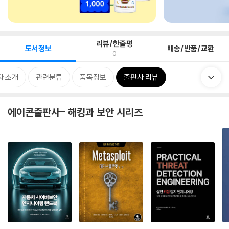
리뷰/한줄평
도서정보
배송/반품/교환
0
자 소개
관련분류
품목정보
출판사 리뷰
에이콘출판사- 해킹과 보안 시리즈