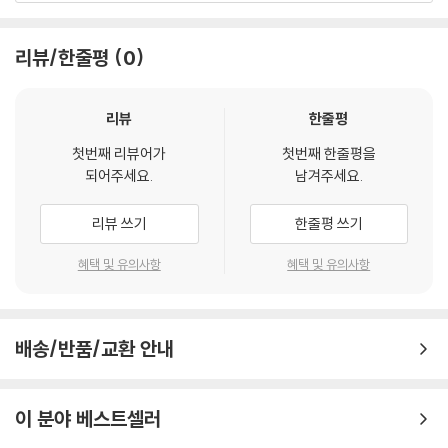
____MBXI에서의 부가 서명
이 책의 대상 독자
____MBXI 디지털 서명 알고리듬의 수학적 설명
리뷰/한줄평
0
__MB09와 MBXI의 진화 - MBXX 소개
학생, IT 전문가, 사이버 보안 매니아 또는 최신 암호 기술을 개발하고 성공
____MBXX 프로토콜
적인 사이버 보안 경력을 쌓고자 하는 모든 사람을 위한 책이다. 이 책을 이
리뷰
한줄평
__요약
해하기 위해서는 초급 수준의 대수학과 유한체 이론에 대한 실무 지식이
첫번째 리뷰어가
첫번째 한줄평을
필요하다.
7장. 타원 곡선
되어주세요.
남겨주세요.
__타원 곡선의 개요
이 책의 구성
__타원 곡선에서의 연산
리뷰 쓰기
한줄평 쓰기
____스칼라 곱셈
1장, ‘암호학 심층 분석’에서는 암호화에 대한 소개, 암호화가 필요한 이유,
__타원 곡선에서의 D-H 알고리듬 구현
혜택 및 유의사항
혜택 및 유의사항
IT에서 암호화가 중요한 이유를 설명한다. 또한 암호학의 역사에서 등장하
__타원 곡선 secp256k1 ? 비트코인 디지털 서명
는 주요 알고리듬을 한눈에 살펴볼 수 있다.
____1단계 - 키 생성
2장, ‘대칭키 암호화’에서는 대칭키 암호화에 대해서 살펴본다. 사이버 시
____2단계 - secp256k1에서의 디지털 서명
배송/반품/교환 안내
스템을 구현하는 데 널리 사용되는 DES, AES, 부울 논리(Boolean Logi
____3단계 - 디지털 서명 검증
c)와 같은 알고리듬을 중점적으로 설명한다. 그리고 해당 알고리듬에 대한
__secp256k1에서의 디지털 서명을 위한 예제
공격 방법에 대해서도 알아본다.
__EDCSA에 대한 공격과 타원 곡선의 보안
이 분야 베스트셀러
3장, ‘비대칭키 암호화’에서는 RSA, 디피에-헬만과 같은 고전적인 비대칭
____1단계 - 임의의 키 [k] 찾기