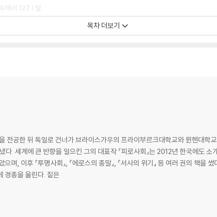
 속에서 127 | 탈
 152 | 손에서 손
목차 더보기
주체에서 프로젝트로
정보의 피로 195 |
 | 완전한 생의 프로
학을 전공한 뒤 독일로 건너가 브라이스가우의 프라이부르크대학교와 뮌헨대학교에
올해의 책’으로 선정
명사회』, 『에로스의 종말』, 『서사의 위기』 등 여러 권의 책을 썼다. 저자는 최신작 『불안사회』에서 불안이 
 경종을 울린다. 짙은