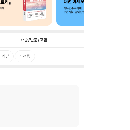
배송/반품/교환
 리뷰
추천평