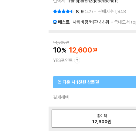
번역서
Transparenzgesellschaft
8.9
판매지수
1,848
42
베스트
사회비평/비판
44위
국내도서 to
14,000
원
10
12,600
YES포인트
앱 다운 시 1천원 상품권
결제혜택
종이책
12,600
원