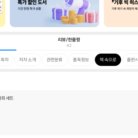
리뷰/한줄평
42
목차
저자 소개
관련분류
품목정보
책 속으로
출판사
사회 세트