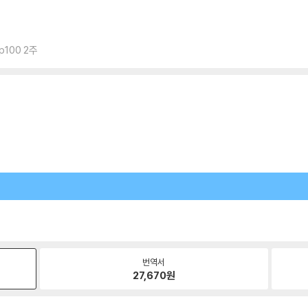
p100 2주
번역서
27,670
원