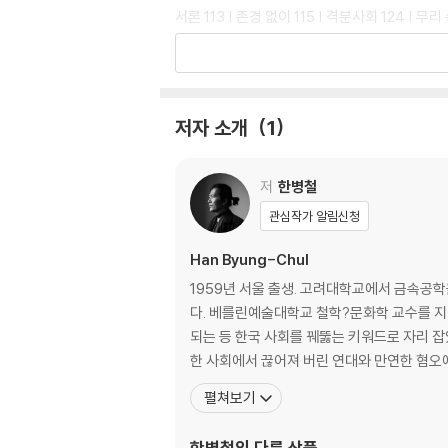
서론 113 | 존경 없이 115 | 격분사회 124 | 무리
매개화 136 | 영리한 한스 144 | 이미지로의 도피
가락으로 158 | 농부에서 사냥꾼으로 166 | 
176 | 대지의 노모스 183 | 디지털 유령 188 | 
재현/대표의 위기 200 | 시민에서 소비자로 205
저자 소개
1
토콜 210 | 심리정치 217 | 미주 223
역자 해제 227
저
한병철
관심작가 알림신청
Han Byung-Chul
1959년 서울 출생. 고려대학교에서 금속공
다. 베를린예술대학교 철학?문화학 교수를 지냈다. 세계에 큰 반향을 일으킨 그의 대표작 『피로사회』는 2012년 한국에도 소개되어 주요 언론 매체의 ‘
되는 등 한국 사회를 꿰뚫는 키워드로 자리 잡았으며, 이후 『투
한 사회에서 끊어져 버린 연대와 만연한 혐오에
펼쳐보기
한병철
의 다른 상품