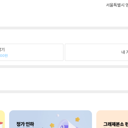
서울특별시 영
팔기
내 
400원