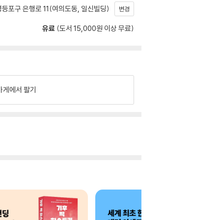
등포구 은행로 11(여의도동, 일신빌딩)
변경
유료
(도서 15,000원 이상 무료)
가게에서 팔기