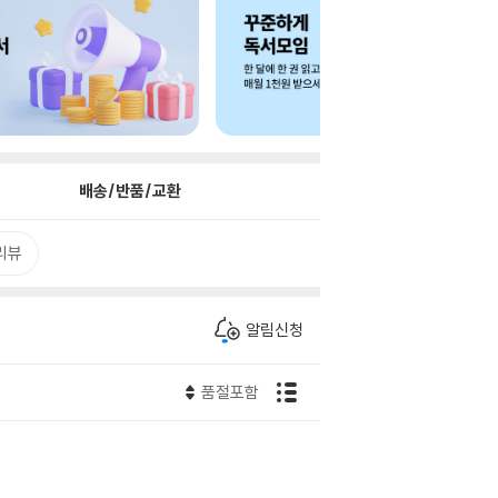
배송/반품/교환
리뷰
알림신청
품절포함