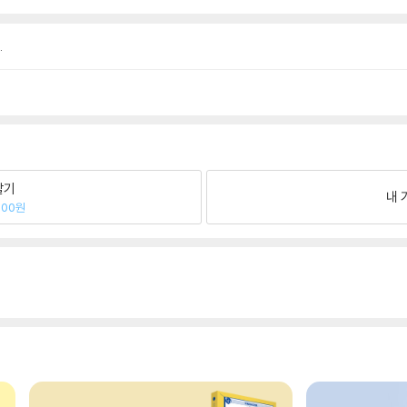
.
팔기
내 
900원