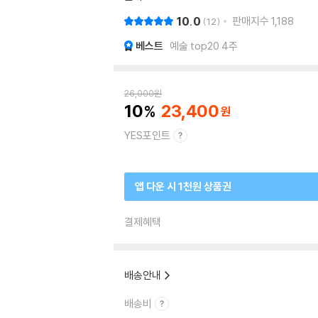
10.0
판매지수
1,188
12
베스트
예술 top20 4주
26,000
원
10
23,400
YES포인트
앱 다운 시 1천원 상품권
결제혜택
배송안내
배송비