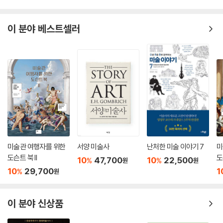
이 분야 베스트셀러
미술관 여행자를 위한
서양 미술사
난처한 미술 이야기 7
미
도슨트 북 II
도
10
47,700
10
22,500
%
%
원
원
10
29,700
1
%
원
이 분야 신상품