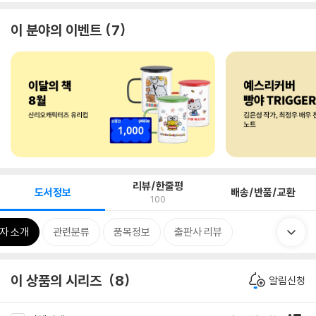
이 분야의 이벤트
7
리뷰/한줄평
도서정보
배송/반품/교환
100
자 소개
관련분류
품목정보
출판사 리뷰
이 상품의 시리즈
8
알림신청