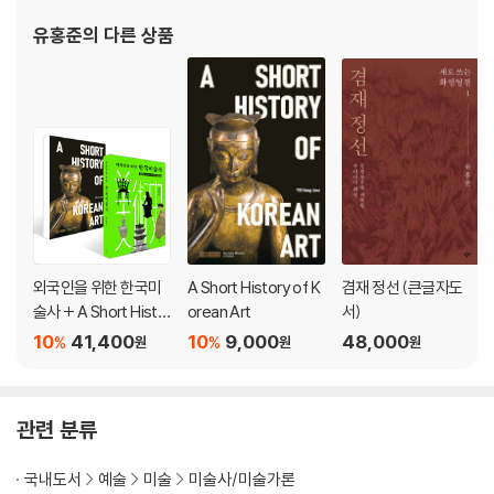
름다움의 분청사기, 순백색의 둥글고 어진 맛의 백자 달항아리, 한 폭의 그
유홍준
의 다른 상품
림과도 같은 구성미를 보여주는 청화백자까지 조선 도자의 진수를 빠짐없
이 접할 수 있다.
[도서] 유홍준의 한국미술사 강의 6 : 조선: 공예, 생활·장식미술
『유홍준의 한국미술사 강의』 제6권은 조선시대 공예를 다루었다. 공예는
삶을 아름답게 꾸미기 위한 인간 노력의 산물이다. 이 책에서는 조선시대
공예를 사용자를 기준으로 왕실공예, 규방공예, 선비공예, 민속공예의 네
개 분야로 나누어 각 분야마다의 고유한 아름다움을 여실히 보여준다. 또
한 익명성 때문에 미술사에서 본격적으로 다루어지지 못했던 장식화, 민화
외국인을 위한 한국미
A Short History of K
겸재 정선 (큰글자도
그리고 자수까지 ‘생활·장식미술’이란 이름으로 미술사의 체제로 편입하였
술사 + A Short Histo
orean Art
서)
다.
ry of Korean Art 세트
10
41,400
10
9,000
48,000
%
%
원
원
원
관련 분류
국내도서
예술
미술
미술사/미술가론