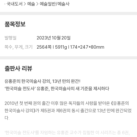
국내도서
예술
예술일반/예술사
품목정보
발행일
2023년 10월 20일
쪽수, 무게, 크기
2564쪽 | 5911g | 174*247*80mm
출판사 리뷰
유홍준의 한국미술사 강의, 13년 만의 완간!
‘한국미술 전도사’ 유홍준, 한국미술사의 새 기준을 제시하다
2010년 첫 번째 권의 출간 이후 많은 독자들의 사랑을 받아온 《유홍준의
한국미술사 강의》가 제5권과 제6권의 동시 출간으로 13년 만에 완간되었
다.
‘한국미술 전도사’를 자임하는 유홍준 교수가 집필한 이 시리즈는 총 6권,