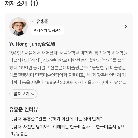
저자 소개
1
국까지) 등으로 나누어 살펴본다. 특히, 기존 미술사에서는 다소 미흡하게
다룬 궁중미술과 초상화에도 초점을 맞추었다. 화가의 이름이 밝혀져 있지
않고 작가의 개성이 드러나지는 않지만 당대의 뛰어난 화원들이 제작한 조
저
유홍준
선시대 고유의 장르인 만큼 그 예술적 의의를 부각시킨 것이다.
관심작가 알림신청
[도서] 유홍준의 한국미술사 강의 4 : 조선: 건축 불교미술 능묘조각 민속
Yu Hong-june,兪弘濬
미술
1949년 서울에서 태어났다. 서울대학교 미학과, 홍익대학교 대학원
『유홍준의 한국미술사 강의』 네 번째 권은 조선시대 건축, 불교미술, 능묘
미술사학과(석사), 성균관대학교 대학원 동양철학과(박사)를 졸업
조각, 민속미술을 다룬다. 이번 권의 가장 큰 특징은 그동안 미술사의 체계
했다. 1981년 동아일보 신춘문예 미술평론으로 등단한 뒤 미술평론
에서 소외되었던 분야들을 대거 부각하여 정식으로 서술하였다는 점이다.
가로 활동하며 민족미술인협의회 공동대표, 제1회 광주비엔날레 커
건축 파트에서는 서울의 종묘를 시작으로 조선의 다섯 궁궐과 한양도성 등
미셔너 등을 지냈다. 1985년 2000년까지 서울과 대구에서 ‘젊은이
조선왕조의 핵심적인 건축물들을 고루 다루는 것은 물론, 그동안 주목받지
를 위한 한국미술사’ 공개강좌를 십여 차례 갖고 ‘한국문화유산답사
못했던 조선시대 관아도 집중 조명한다.
펼쳐보기
회’ 대표를 맡았다. 영남대 교수 및 박물관장, 문화재청장, 한국학중
앙연구원 이사장을 역임했으며, 명지대 미술사학과 교수 정년퇴임
[도서] 유홍준의 한국미술사 강의 5 : 조선: 도자
유홍준
인터뷰
후 석좌교수로 있다. 평론집으로 『80년대 미술의 현장
『유홍준의 한국미술사 강의』 제5권은 예로부터 한국미의 정수로 칭송되
[읽다]
유홍준 “일본, 욕하기 이전에 아는 것이 먼저”
어 왔고, 그만큼 많은 애호가들의 사랑을 받아온 조선 도자가 주제이다. 분
[읽다]
사진만 넘겨봐도 이해되는 한국미술사 - 『한국미술사 강의
청사기와 백자, 도기 등 조선시대 도자 전반을 다루었는데, 특히 백자는 시
1』 유홍준
대별로 그 특유의 미감과 양식을 파악할 수 있도록 구성하였다. 질박한 아