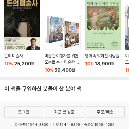
돈의 미술사
미술관 여행자를 위한
명화 속 잊혀진 사람들
미
도슨트 북 + 미술관 여
도
10
25,200
10
18,900
%
%
원
원
행자를 위한 도슨트 북 I
10
59,400
1
%
원
I 세트
이 책을 구입하신 분들이 산 분야 책
로그인
최근 본 상품
주문/배송
고객센터 1544-3800
티켓 1544-6399
중고샵 1566-4295