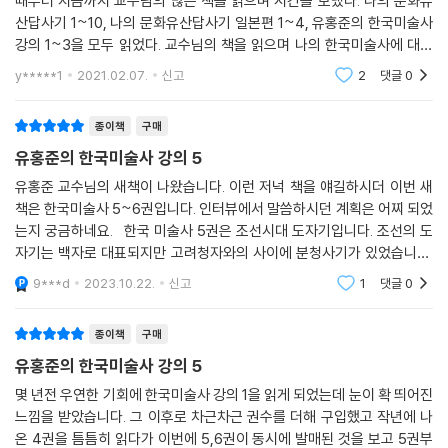
때부터 지금까지 교수님의 많은 책을 읽으며 시간을 보냈다. 나의 문화유
산답사기 1~10, 나의 문화유산답사기 일본편 1~4, 유홍준의 한국미술사
강의 1~3을 모두 읽었다. 교수님의 책을 읽으며 나의 한국미술사에 대한
나름대로의 이론과 토대가 마련되었고 교수님의 글은 그 길을 가는데 좋은
y*****1
2021.02.07.
신고
2
댓글
0
길잡이가 되어 주었다
종이책
구매
유홍준의 한국미술사 강의 5
유홍준 교수님의 새책이 나왔습니다. 이런 저넉 책을 얘길하시더 이번 새
책은 한국미술사 5~6권입니다. 인터뷰에서 말씀하시던 계획은 어찌 되었
는지 궁금하네요. 한국 미술사 5권은 조선시대 도자기입니다. 조선의 도
자기는 백자로 대표되지만 고려청자와의 사이에 분청사기가 있었습니다.
청자가 끊기도 백자로 변화하는 사이에 분청사기는 지역별로 제작되어 독
9***d
2023.10.22.
신고
1
댓글
0
특한 지역성과
종이책
구매
유홍준의 한국미술사 강의 5
몇 년전 우연한 기회에 한국미술사 강의 1을 읽게 되었는데 눈이 확 띄어진
느낌을 받았습니다. 그 이후로 차근차근 권수를 더해 구입했고 작년에 나
온 4권을 틈틈히 읽다가 이번에 5,6권이 동시에 발매된 것을 보고 5권부