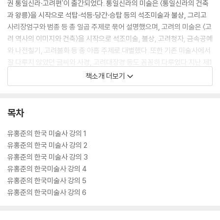
권 통일신라·고려편'이 출간되었다. 통일신라의 미술은 〈통일신라의 건축
과 왕릉〉을 시작으로 석탑·석등·당간·승탑 등의 석조미술과 불상, 그리고
사리장엄구와 범종 등 총 일곱 주제로 묶어 설명했으며, 고려의 미술은 〈고
려 역사의 이미지와 건축〉을 시작으로 석조미술, 불상, 고려청자, 금속공예
와 나전칠기, 고려불화 등 총 아홉 주제로 대별했다. 또한 기존 미술사에서
잘 다루지 않았던 글씨와 사경, 고려대장경 등도 꼼꼼히 다루었다 지난 제1
권이 고고학이나 고인류학에 대한 서술에 많은 지면을 할애했다면, 제2권
책소개 더보기
에서는 본격적으로 한국미술이 전개된다. 한국미술의 정수를 이루는 통일
신라와 고려의 유물들이 화려하게 펼쳐지는 두 번째 책은 마치 한국미술의
꽃을 보는 듯한 느낌을 준다.
목차
[도서] 유홍준의 한국미술사 강의 3 : 조선 그림과 글씨
유홍준의 한국 미술사 강의 1
『유홍준의 한국미술사 강의』 세 번째 책 조선의 그림과 글씨, 한국미술사
유홍준의 한국 미술사 강의 2
의 꽃을 다루다 유홍준이 전하는 한국 미술사 입문서. 한국미술사를 교양
유홍준의 한국 미술사 강의 3
과 상식으로 이해하고자 하는 이들을 위해서 이야기 속에 한국미술의 흐름
유홍준의 한국미술사 강의 4
과 특질을 담아냈다. 3권은 ‘조선: 그림과 글씨’는 제1권 선사·삼국·발해, 2
유홍준의 한국미술사 강의 5
권 통일신라·고려에 이어 29장부터 시작한다. 조선시대 회화와 서예를 초
유홍준의 한국미술사 강의 6
기(1392~1550년 중종 연간까지), 중기(1550~1700년 숙종 연간까
지), 후기(1700~1830년 순조 연간까지), 말기(1830~1910년 대한제