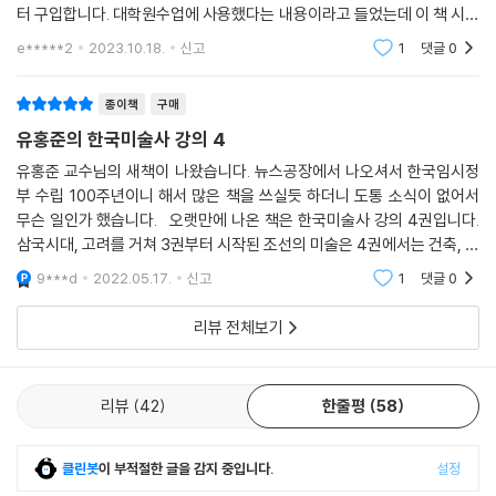
터 구입합니다. 대학원수업에 사용했다는 내용이라고 들었는데 이 책 시리
즈로 한국미술사에 관해선 거의 끝판왕이 아닌가 싶습니다. 저야 뭐 나의
e*****2
2023.10.18.
신고
1
댓글
0
문화유산 답사기
종이책
구매
유홍준의 한국미술사 강의 4
유홍준 교수님의 새책이 나왔습니다. 뉴스공장에서 나오셔서 한국임시정
부 수립 100주년이니 해서 많은 책을 쓰실듯 하더니 도통 소식이 없어서
무슨 일인가 했습니다. 오랫만에 나온 책은 한국미술사 강의 4권입니다.
삼국시대, 고려를 거쳐 3권부터 시작된 조선의 미술은 4권에서는 건축, 불
교미술, 능묘와 민속미술입니다. 아무래도 유홍준 교수님의 평소 입담 좋
9***d
2022.05.17.
신고
1
댓글
0
은 일반인들을 위
리뷰 전체보기
리뷰
42
한줄평
58
클린봇
이 부적절한 글을 감지 중입니다.
설정