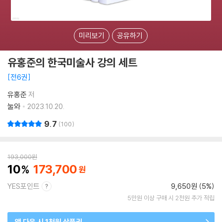
미리보기
공유하기
유홍준의 한국미술사 강의 세트
전6권
유홍준
저
눌와
2023.10.20.
9.7
100
193,000
원
10
173,700
YES포인트
9,650원 (5%)
5만원 이상 구매 시 2천원 추가 적립
앱 다운 시 1천원 상품권