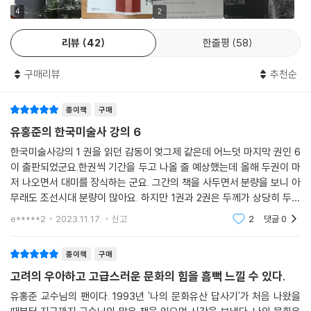
4
2
리뷰
42
한줄평
58
구매리뷰
추천순
종이책
구매
유홍준의 한국미술사 강의 6
한국미술사강의 1 권을 읽던 감동이 엊그제 같은데 어느덧 마지막 권인 6
이 출판되었군요.한권씩 기간을 두고 나올 줄 예상했는데 올해 두권이 마
저 나오면서 대미를 장식하는 군요. 그간의 책을 사두면서 분량을 보니 아
무래도 조선시대 분량이 많아요. 하지만 1권과 2권은 두께가 상당히 두껍
기도 해서 읽는데 한참 걸렸어요. 대학원 교제로 쓰시던 것이라는 것을 얼
e*****2
2023.11.17.
신고
2
댓글
0
핏 보아서인지 처음
종이책
구매
고려의 우아하고 고급스러운 문화의 힘을 흠뻑 느낄 수 있다.
유홍준 교수님의 팬이다. 1993년 '나의 문화유산 답사기'가 처음 나왔을