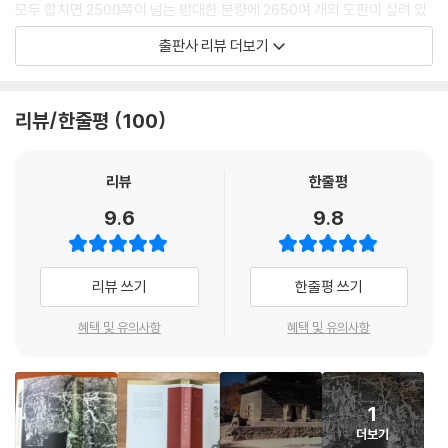
모두 합치면 2500쪽이 넘는 방대한 분량에 2650여 개의 도판이 실려 있
다. 제1권 ‘선사, 삼국, 발해’편을 시작으로 제6권 ‘조선: 공예, 생활·장식미
출판사 리뷰 더보기
술’까지 한국미술사의 흐름을 일목요연하게 정리한 것은 물론, 각 시대를
대표하는 명품들을 빠짐없이 실었다.
리뷰/한줄평
100
이 시리즈는 교양과 상식으로서 한국미술사를 이해하고자 하는 일반인과
미술사를 공부하는 학생들을 위한 입문서이다. 읽기 편하고 한국미술의 특
징에 맞는 체제로 분류하고 미술사의 큰 틀에서 각 유물이 이해되도록 서
리뷰
한줄평
술했다. 유물의 현장감을 살린 사진과 본래 모습이 잘 드러나는 사진, 발굴
9.6
9.8
당시의 사진을 곁들여 내용을 이해하는 데 도움이 되도록 했다.
그간 한국미술사의 특정 시대 혹은 한 분야에 집중한 책은 여럿 있었으나,
리뷰 쓰기
한줄평 쓰기
이렇게 한 명의 저자가 일관된 시각으로 한국미술 전반을 다룬 통사를 쓴
경우는 매우 드물다는 점에서 이번 완간의 의미는 더욱 크다. 그간 학계가
혜택 및 유의사항
혜택 및 유의사항
축적한 연구 성과의 집대성이기도 한 이 시리즈는, 향후 한국미술사의 기
준이 될 것이다.
1
더보기