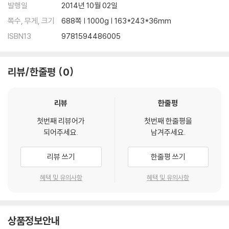
발행일
2014년 10월 02일
쪽수, 무게, 크기
688쪽 | 1000g | 163*243*36mm
ISBN13
9781594486005
리뷰/한줄평
0
리뷰
한줄평
첫번째 리뷰어가
첫번째 한줄평을
되어주세요.
남겨주세요.
리뷰 쓰기
한줄평 쓰기
혜택 및 유의사항
혜택 및 유의사항
상품정보안내