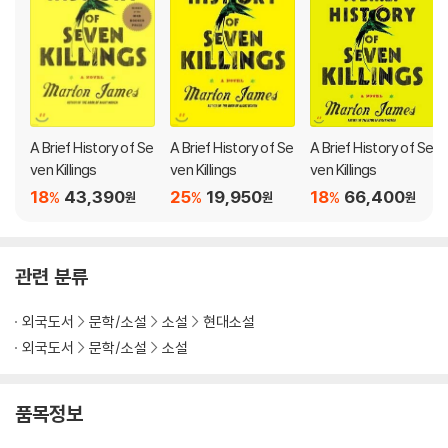
assins' fates, and there are suspicions that the attack was pol
itically motivated.
A Brief History of Seven Killings delves deep into that dangero
us and unstable time in Jamaica's history and beyond. James
deftly chronicles the lives of a host of unforgettable characte
A Brief History of Se
A Brief History of Se
A Brief History of Se
rs gunmen, drug dealers, one-night stands, CIA agents, even
ven Killings
ven Killings
ven Killings
ghosts over the course of thirty years as they roam the stree
18
43,390
25
19,950
18
66,400
%
%
%
원
원
원
ts of 1970s Kingston, dominate the crack houses of 1980s Ne
w York, and ultimately reemerge into the radically altered Jam
aica of the 1990s. Along the way, they learn that evil does inde
관련 분류
ed cast long shadows, that justice and retribution are inextric
ably linked, and that no one can truly escape his fate.
외국도서
문학/소설
소설
현대소설
외국도서
문학/소설
소설
Gripping and inventive, shocking and irresistible, A Brief Histor
y of Seven Killings is a mesmerizing modern classic of power,
mystery, and insight.
품목정보