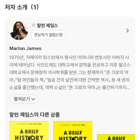
저자 소개
1
From the acclaimed author of The Book of Night Women com
es a musical, electric, fantastically profane" (The New York Ti
저
말런 제임스
mes) epic that explores the tumultuous world of Jamaica ove
r the past three decades.
관심작가 알림신청
Marlon James
In A Brief History of Seven Killings, Marlon James combines bril
liant storytelling with his unrivaled skills of characterization an
1970년, 자메이카 킹스턴에서 형사인 어머니와 변호사인 아버지 사
d meticulous eye for detail to forge an enthralling novel of daz
이에 태어났다. 서인도제도 대학교에서 문학을 전공하고 이후 윌크스
zling ambition and scope.
대학교에서 문예창작 석사학위를 받은 그는 현재까지 『존 크로의 악
마』『밤 여인들의 책』『일곱 건의 살인에 대한 간략한 역사』 등 세 권의
On December 3, 1976, just before the Jamaican general electi
소설을 출간했는데, 데뷔 소설인 『존 크로의 악마』는 출간하기까지
on and two days before Bob Marley was to play the Smile Jam
출판사에서 78번 거절당했다. (『해리포터』가 출판사에서 거절당한
펼쳐보기
aica Concert to ease political tensions in Kingston, seven gun
횟수(12번)의 6배를 웃도는 수치다.) 말런 제임스는 사람들이 읽고
men stormed the singer's house, machine guns blazing. The a
싶지 않아 하는 종류의 이야기를 쓰고 있다고 생각해 소설 원고를 다
말런 제임스
의 다른 상품
ttack wounded Marley, his wife, and his manager, and injured s
없애버린 적도 있었다 한다. 당시 글쓰기를
everal others. Little was officially released about the gunmen,
but much has been whispered, gossiped and sung about in th
e streets of West Kingston. Rumors abound regarding the ass