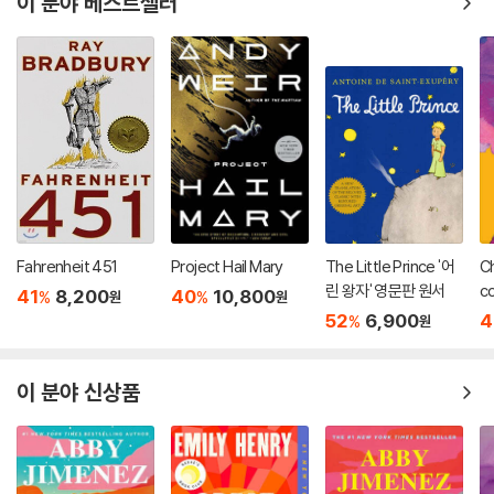
이 분야 베스트셀러
Fahrenheit 451
Project Hail Mary
The Little Prince '어
Ch
린 왕자' 영문판 원서
co
41
8,200
40
10,800
%
%
원
원
52
6,900
4
%
원
이 분야 신상품