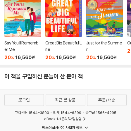
Say You'll Rememb
Great Big Beautiful L
Just for the Summe
O
er Me
ife
r
2
20
16,560
20
16,560
20
16,560
%
%
%
원
원
원
이 책을 구입하신 분들이 산 분야 책
로그인
최근 본 상품
주문/배송
고객센터 1544-3800
티켓 1544-6399
중고샵 1566-4295
eBook 1:1문의/채팅상담
예스이십사(주) 사업자 정보