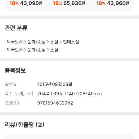
"Publishers Weekly"
Prize Winner)
18
43,090
18
65,930
18
43,960
%
%
%
원
원
원
"Library Journal"
"Popsugar"
"BookPage"
관련 분류
"BuzzFeed Books"
"Salon"
외국도서
문학/소설
소설
현대소설
"Kansas City Star"
외국도서
문학/소설
소설
"L Magazine
"
A thrilling, ambitious . . . intense ("Los Angeles Times") novelth
품목정보
at explores the attempted assassination of Bob Marley in the
late 1970s.
발행일
2015년 09월 08일
In "A Brief History of Seven Killings," Marlon James combines
쪽수, 무게, 크기
704쪽 | 610g | 140*208*40mm
masterful storytelling with his unrivaled skill at characterizatio
ISBN13
9781594633942
n and his meticulous eye for detail to forge a novel of dazzling
ambition and scope.
리뷰/한줄평
2
On December 3, 1976, just before the Jamaican general electi
on and two days before Bob Marley was to play the Smile Jam