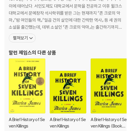
다. 그건 우리의 삶이 굴러가는 방식이고 존재하는 방식이며 있는 그대로
이에 태어났다. 서인도제도 대학교에서 문학을 전공하고 이후 윌크스
의 모습이다.
대학교에서 문예창작 석사학위를 받은 그는 현재까지 『존 크로의 악
마』『밤 여인들의 책』『일곱 건의 살인에 대한 간략한 역사』 등 세 권의
Shortlisted for the 2015 Man Booker Prize
소설을 출간했는데, 데뷔 소설인 『존 크로의 악마』는 출간하기까지
A recipient of the 2015 American Book Award
출판사에서 78번 거절당했다. (『해리포터』가 출판사에서 거절당한
펼쳐보기
One of the Top 10 Books of 2014 Michiko Kakutani, "The New
횟수(12번)의 6배를 웃도는 수치다.) 말런 제임스는 사람들이 읽고
York Times"
싶지 않아 하는 종류의 이야기를 쓰고 있다고 생각해 소설 원고를 다
말런 제임스
의 다른 상품
A "New York Times Book Review" Notable Book
없애버린 적도 있었다 한다. 당시 글쓰기를
Named a best book of the year by:
"The New York Times"
"Chicago Tribune"
"The Washington Post"
"The Boston Globe"
"Time"
"Newsweek"
"The Huffington Post"
"The Seattle Times"
A Brief History of Se
A Brief History of Se
A Brief History of Se
"The Houston Chronicle"
ven Killings
ven Killings
ven Killings (Booker