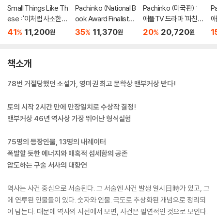
Small Things Like Th
Pachinko (National B
Pachinko (미국판) :
P
ese : '이처럼 사소한
ook Award Finalist) :
애플TV 드라마 '파친
애
것들' 원서
애플TV 드라마 '파친
코' 원작소설
코
41
11,200
35
11,370
20
20,720
1
%
%
%
원
원
원
코' 원작소설
책소개
78번 거절당했던 소설가, 영미권 최고 문학상 맨부커상 받다!
토의 시작 2시간 만에 만장일치로 수상작 결정!
맨부커상 46년 역사상 가장 뛰어난 형식실험
75명의 등장인물, 13명의 내레이터
폭발할 듯한 에너지와 매혹적 섬세함의 공존
압도하는 구술 서사의 대향연
역사는 사건 중심으로 서술된다. 그 서술엔 사건 발생 일시日時가 있고, 그
에 연루된 인물들이 있다. 숫자와 인물. 극도로 추상화된 개념으로 정리되
어 남는다. 때문에 역사의 시선에서 보면, 사건은 필연적인 것으로 보인다.