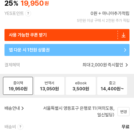
25
19,950
YES포인트
0원
마니아추가적립
5만원 이상 구매 시 2천원 추가 적립
사용 가능한 쿠폰 받기
앱 다운 시 1천원 상품권
결제혜택
최대 2,000원 즉시할인
종이책
번역서
eBook
중고
19,950
원
13,050
원
3,500
원
14,400
원~
배송안내
서울특별시 영등포구 은행로 11(여의도동,
변경
일신빌딩)
배송비
무료