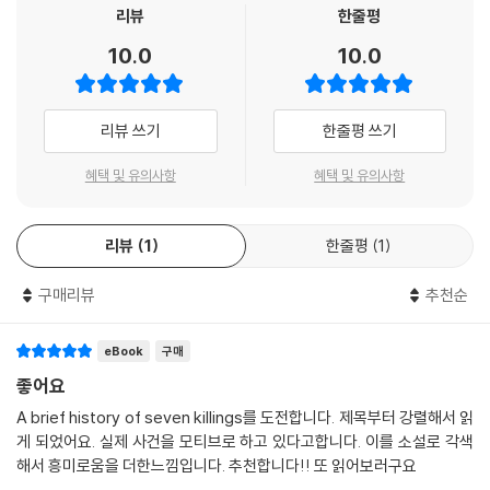
aica Concert to ease political tensions in Kingston, seven unna
리뷰
한줄평
med gunmen stormed the singer s house, machine guns blazi
10.0
10.0
ng. The attack wounded Marley, his wife, and his manager, an
d injured several others. Little was officially released about th
e gunmen, but rumors abounded regarding the assassins fate
리뷰 쓰기
한줄평 쓰기
s.
혜택 및 유의사항
혜택 및 유의사항
"A Brief History of Seven Killings" is James s fictional explorati
on of that dangerous and unstable time in Jamaica s history an
리뷰
1
한줄평
1
d beyond. Deftly spanning decades and continents and peopl
ed with a wide range of characters assassins, drug dealers, jo
구매리뷰
추천순
urnalists, and even ghosts James brings to life the people wh
o walked the streets of 1970s Kingston, who dominated the c
eBook
구매
rack houses of 1980s New York, and who reemerged into a ra
dically altered Jamaica of the 1990s. Brilliantly inventive, "A Bri
좋어요
ef History of Seven Killings" is an exhilarating ("The New York
A brief history of seven killings를 도전합니다. 제목부터 강렬해서 읽
Times") epic that s been called a tour de force ("The Wall Stre
게 되었어요. 실제 사건을 모티브로 하고 있다고합니다. 이를 소설로 각색
et Journal").
해서 흥미로움을 더한느낌입니다. 추천합니다!! 또 읽어보러구요