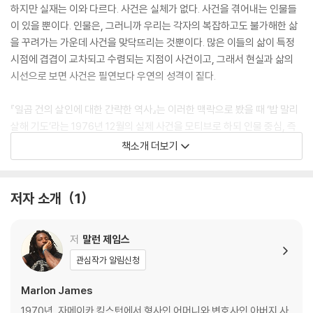
하지만 실재는 이와 다르다. 사건은 실체가 없다. 사건을 겪어내는 인물들
이 있을 뿐이다. 인물은, 그러니까 우리는 각자의 복잡하고도 불가해한 삶
을 꾸려가는 가운데 사건을 맞닥뜨리는 것뿐이다. 많은 이들의 삶이 특정
시점에 겹겹이 교차되고 수렴되는 지점이 사건이고, 그래서 현실과 삶의
시선으로 보면 사건은 필연보다 우연의 성격이 짙다.
『일곱 건의 살인에 대한 간략한 역사』는 이러한 맥락으로 봤을 때 ‘밥 말리
살해 기도’라는 1976년 12월의 실제 사건을 모티브로 하되 인물 중심, 즉
삶의 시점에서 이야기를 풀었다. 총 13명의 화자가 일곱 건의 살인과 연루
책소개 더보기
된 자신의 삶을, 그 사건이 지나고 나서도 기어이 이어지고 있는 자신의 이
야기를 전하는 형식이다. 작가는 오롯이 화자의 발화만으로 소설을 엮었
다. 독자들은 화자들의 이야기를 통해 우연과 우연이 만나 어떻게 필연과
저자 소개
1
역사를 만들어내는지를 확인할 수 있다.
저
말런 제임스
『일곱 건의 살인에 대한 간략한 역사』는 총 5부로 구성되어 있다. 1976년
12월 2일, 사건이 있기 하루 전의 일이 소개되는 1부, ‘밥 말리 살해 기도’사
관심작가 알림신청
건 당일인 1976년 12월 3일을 다룬 2부, 그로부터 3년 뒤인 1979년을 배
Marlon James
경으로 한 3부, 9년 후인 4부, 5부에선 15년 후인 1991년을 사는 인물들
을 담았다. 인물들은 ‘사건 발생’의 과거에도, 현재에도, 미래에도 살고 있
1970년, 자메이카 킹스턴에서 형사인 어머니와 변호사인 아버지 사