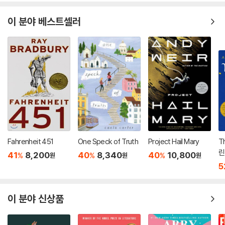
이 분야 베스트셀러
Fahrenheit 451
One Speck of Truth
Project Hail Mary
Th
린
41
8,200
40
8,340
40
10,800
%
%
%
원
원
원
5
이 분야 신상품