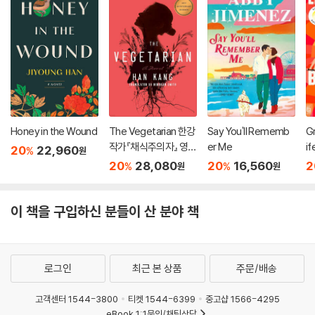
Honey in the Wound
The Vegetarian 한강
Say You'll Rememb
Gr
작가『채식주의자』 영문
er Me
if
20
22,960
%
원
판 (미국판)
20
28,080
20
16,560
2
%
%
원
원
이 책을 구입하신 분들이 산 분야 책
로그인
최근 본 상품
주문/배송
고객센터 1544-3800
티켓 1544-6399
중고샵 1566-4295
eBook 1:1문의/채팅상담