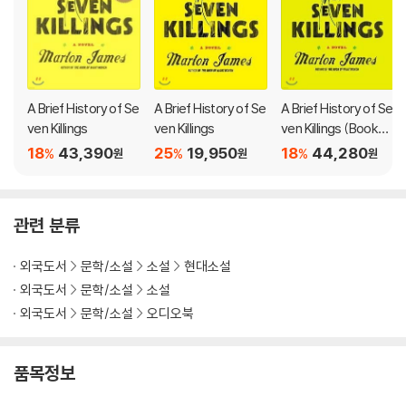
"A Brief History of Seven Killings" is the fictional exploration of
that dangerous and unstable time and its bloody aftermath, fr
om the streets and slums of Kingston in the 1970s, to the crac
k wars in 1980s New York, to a radically altered Jamaica in the
1990s. Brilliantly inventive and stunningly ambitious, this novel
A Brief History of Se
A Brief History of Se
A Brief History of Se
is a revealing modern epic that will secure Marlon James place
ven Killings
ven Killings
ven Killings (Booker
among the great literary talents of his generation.
Prize Winner)
18
43,390
25
19,950
18
44,280
%
%
%
원
원
원
관련 분류
외국도서
문학/소설
소설
현대소설
외국도서
문학/소설
소설
외국도서
문학/소설
오디오북
품목정보