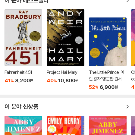
이 분야 베스트셀러
Fahrenheit 451
Project Hail Mary
The Little Prince '어
Ch
린 왕자' 영문판 원서
co
41
8,200
40
10,800
%
%
원
원
52
6,900
4
%
원
이 분야 신상품