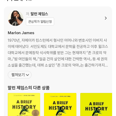
역사를 만들어내는지를 확인할 수 있다.
저
말런 제임스
『일곱 건의 살인에 대한 간략한 역사』는 총 5부로 구성되어 있다. 1976년
12월 2일, 사건이 있기 하루 전의 일이 소개되는 1부, ‘밥 말리 살해 기도’사
관심작가 알림신청
건 당일인 1976년 12월 3일을 다룬 2부, 그로부터 3년 뒤인 1979년을 배
Marlon James
경으로 한 3부, 9년 후인 4부, 5부에선 15년 후인 1991년을 사는 인물들
을 담았다. 인물들은 ‘사건 발생’의 과거에도, 현재에도, 미래에도 살고 있
1970년, 자메이카 킹스턴에서 형사인 어머니와 변호사인 아버지 사
다. 그건 우리의 삶이 굴러가는 방식이고 존재하는 방식이며 있는 그대로
이에 태어났다. 서인도제도 대학교에서 문학을 전공하고 이후 윌크스
의 모습이다.
대학교에서 문예창작 석사학위를 받은 그는 현재까지 『존 크로의 악
마』『밤 여인들의 책』『일곱 건의 살인에 대한 간략한 역사』 등 세 권의
On December 3, 1976, just before the Jamaican general electi
소설을 출간했는데, 데뷔 소설인 『존 크로의 악마』는 출간하기까지
on and two days before Bob Marley was to play the Smile Jam
출판사에서 78번 거절당했다. (『해리포터』가 출판사에서 거절당한
펼쳐보기
aica Concert, gunmen stormed his house, machine guns blazin
횟수(12번)의 6배를 웃도는 수치다.) 말런 제임스는 사람들이 읽고
g. The attack nearly killed the Reggae superstar, his wife, and
싶지 않아 하는 종류의 이야기를 쓰고 있다고 생각해 소설 원고를 다
말런 제임스
의 다른 상품
his manager, and injured several others. Marley would go on to
없애버린 적도 있었다 한다. 당시 글쓰기를
perform at the free concert on December 5, but he left the co
untry the next day, not to return for two years.Deftly spanning
decades and continents and peopled with a wide range of cha
racters assassins, journalists, drug dealers, and even ghosts