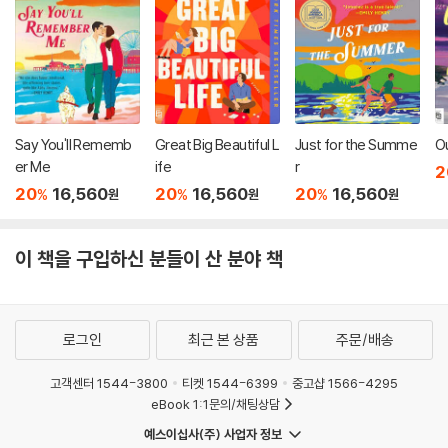
Say You'll Rememb
Great Big Beautiful L
Just for the Summe
O
er Me
ife
r
2
20
16,560
20
16,560
20
16,560
%
%
%
원
원
원
이 책을 구입하신 분들이 산 분야 책
로그인
최근 본 상품
주문/배송
고객센터 1544-3800
티켓 1544-6399
중고샵 1566-4295
eBook 1:1문의/채팅상담
예스이십사(주) 사업자 정보