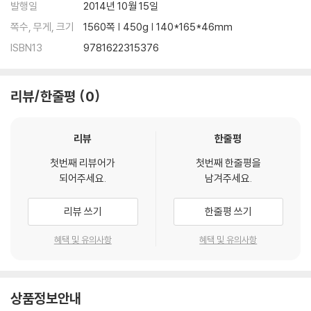
발행일
2014년 10월 15일
쪽수, 무게, 크기
1560쪽 | 450g | 140*165*46mm
ISBN13
9781622315376
리뷰/한줄평
0
리뷰
한줄평
첫번째 리뷰어가
첫번째 한줄평을
되어주세요.
남겨주세요.
리뷰 쓰기
한줄평 쓰기
혜택 및 유의사항
혜택 및 유의사항
상품정보안내