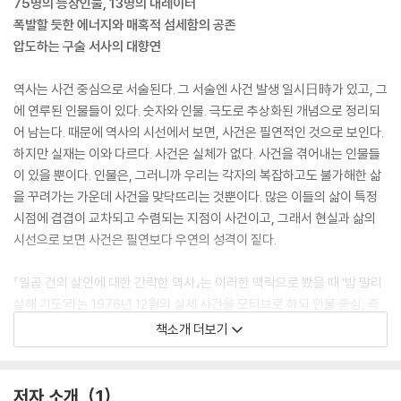
75명의 등장인물, 13명의 내레이터
폭발할 듯한 에너지와 매혹적 섬세함의 공존
압도하는 구술 서사의 대향연
역사는 사건 중심으로 서술된다. 그 서술엔 사건 발생 일시日時가 있고, 그
에 연루된 인물들이 있다. 숫자와 인물. 극도로 추상화된 개념으로 정리되
어 남는다. 때문에 역사의 시선에서 보면, 사건은 필연적인 것으로 보인다.
하지만 실재는 이와 다르다. 사건은 실체가 없다. 사건을 겪어내는 인물들
이 있을 뿐이다. 인물은, 그러니까 우리는 각자의 복잡하고도 불가해한 삶
을 꾸려가는 가운데 사건을 맞닥뜨리는 것뿐이다. 많은 이들의 삶이 특정
시점에 겹겹이 교차되고 수렴되는 지점이 사건이고, 그래서 현실과 삶의
시선으로 보면 사건은 필연보다 우연의 성격이 짙다.
『일곱 건의 살인에 대한 간략한 역사』는 이러한 맥락으로 봤을 때 ‘밥 말리
살해 기도’라는 1976년 12월의 실제 사건을 모티브로 하되 인물 중심, 즉
삶의 시점에서 이야기를 풀었다. 총 13명의 화자가 일곱 건의 살인과 연루
책소개 더보기
된 자신의 삶을, 그 사건이 지나고 나서도 기어이 이어지고 있는 자신의 이
야기를 전하는 형식이다. 작가는 오롯이 화자의 발화만으로 소설을 엮었
다. 독자들은 화자들의 이야기를 통해 우연과 우연이 만나 어떻게 필연과
저자 소개
1