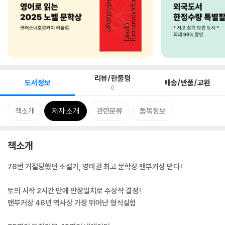
리뷰/한줄평
도서정보
배송/반품/교환
0
책소개
저자 소개
관련분류
품목정보
책소개
78번 거절당했던 소설가, 영미권 최고 문학상 맨부커상 받다!
토의 시작 2시간 만에 만장일치로 수상작 결정!
맨부커상 46년 역사상 가장 뛰어난 형식실험