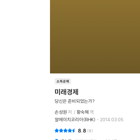
소득공제
미래경제
당신은 준비되었는가?
손성원
저
황숙혜
역
알에이치코리아(RHK)
2014.03.05.
8.8
9