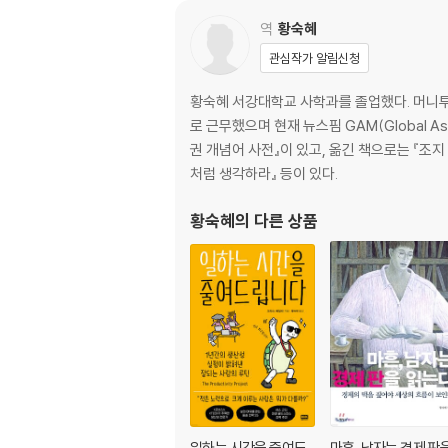
역
황숙혜
관심작가 알림신청
황숙혜 서강대학교 사학과를 졸업했다. 머니투
로 근무했으며 현재 뉴스핌 GAM(Global A
권 개념어 사전』이 있고, 옮긴 책으로는 『조
처럼 생각하라』 등이 있다.
황숙혜
의 다른 상품
일하는 시간을 줄여드
마흔, 남자는 경제 판