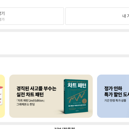
팔기
내 
불가