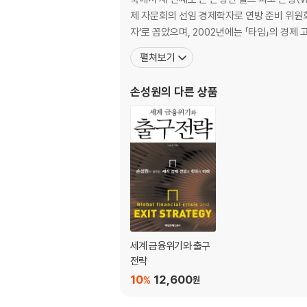
15. 우리는 행복한가
제 자문회의 선임 경제학자로 연방 준비 위원회
자’로 꼽았으며, 2002년에는 「타임」의 경제
5부 이기는 기업과 지는 기업
펼쳐보기
16. 새로운 패러다임 속 기업은 어떻게 대응할까
17. 공동 창조와 리버스 이노베이션으로 승리하
손성원
의 다른 상품
6부 저성장 속 개인의 투자 전략은
18. 주식시장과 경제의 미래
19. 금융시장의 승자와 패자
20. 이상적인 주식 포트폴리오
21. 주식시장이 향하는 곳
세계 금융위기와 출구
전략
10
12,600
%
원