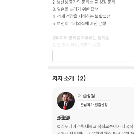
2. 생산성 증가의 둔화는 곧 성장 둔화
3. 일손을 늘리기 위한 묘책
4. 경제 성장을 저해하는 불확실성
5. 여전히 위기의식에 빠진 은행
2부 미래 경제를 좌우하는 정책들
6. 첫 번째 화살, 지출과 세금
7. 두 번째 화살, 돈과 신용
8. 세 번째 화살, 규제
3부 새로운 경제 패러다임의 승자와 패자
저자 소개
2
9. 선진국, 이대로 괜찮은 걸까
10. 미국의 잠재력에 주목하라
11. 신흥국에서 주목해야 할 기회와 위험
저
손성원
관심작가 알림신청
4부 한국이 향하는 곳은
12. 승자가 되기 위해 한국에 필요한 차별화 전략
孫聖源
13. 한국 원화는 평가절상해야 할까, 평가절하해
캘리포니아 주립대학교 석좌교수이자 다국적 소매
14. 한국이 이스라엘에서 배워야 할 것들
국에서 세 번째로 큰 은행인 웰스 파고 은행(W