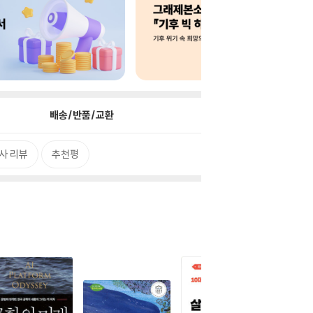
배송/반품/교환
사 리뷰
추천평