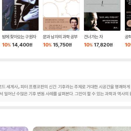
밤에 찾아오는 구원자
문과 남자의 과학 공부
건너가는 자
공
10
14,400
10
15,750
10
17,820
10
%
%
%
원
원
원
로드 세계사』 피터 프랭코판의 신간. 기후라는 주제로 거대한 시공간을 명쾌하게
서 일어난 수많은 기후 변동 사례를 살펴본다. 그만이 할 수 있는 과학과 역사의 