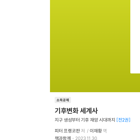
소득공제
기후변화 세계사
지구 생성부터 기후 재앙 시대까지
전2권
피터 프랭코판
저
이재황
역
책과함께
2023.11.30.