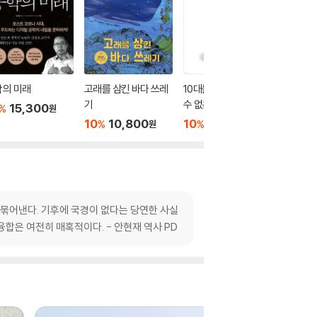
학의 미래
고래를 삼킨 바다 쓰레
10대를 위한 돈으로 살
대충 봐
기
수 없는 것들
어린이 
15,300
%
원
10
10,800
10
13,500
10
1
%
%
%
원
원
 묶어낸다. 기후에 국경이 없다는 당연한 사실
융합은 여전히 매혹적이다. - 안현재 역사 PD