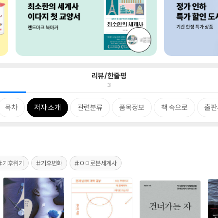
리뷰/한줄평
3
목차
저자 소개
관련분류
품목정보
책 속으로
출판
#기후위기
#기후변화
#ㅁㅁ로본세계사