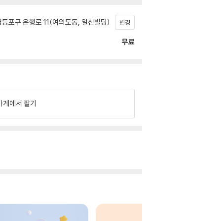
등포구 은행로 11(여의도동, 일신빌딩)
변경
무료
가게에서 팔기