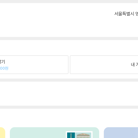
서울특별시 영
팔기
내 
200원