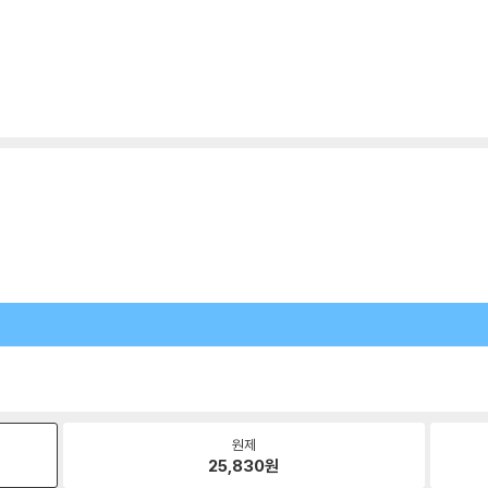
원제
25,830
원