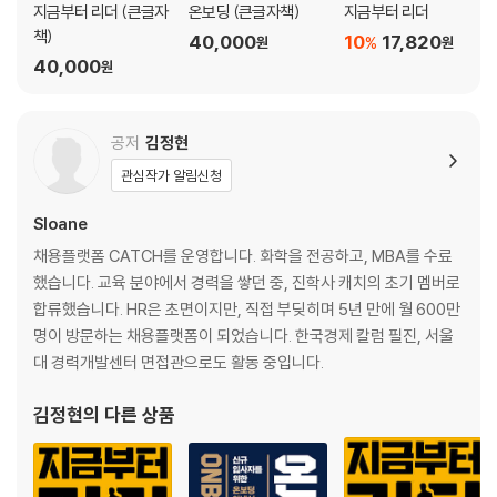
지금부터 리더 (큰글자
온보딩 (큰글자책)
지금부터 리더
소프트랜딩 성공 노하우 전수_ 성장
책)
40,000
10
17,820
%
원
원
40,000
원
공저
김정현
관심작가 알림신청
Sloane
채용플랫폼 CATCH를 운영합니다. 화학을 전공하고, MBA를 수료
했습니다. 교육 분야에서 경력을 쌓던 중, 진학사 캐치의 초기 멤버로
합류했습니다. HR은 초면이지만, 직접 부딪히며 5년 만에 월 600만
명이 방문하는 채용플랫폼이 되었습니다. 한국경제 칼럼 필진, 서울
대 경력개발센터 면접관으로도 활동 중입니다.
김정현
의 다른 상품