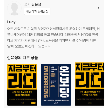
08 올해 고과는 어쩔 수 없이 깔아야 하는 거죠?
공저
김윤정
소프트랜딩 성공 노하우 전수_ 업무
관심작가 알림신청
PART 5. 불평_ 출근하면서 불평으로 하루를 시작합니다
Lucy
어떤 사람으로 기억될 것인가? 컨설팅회사를 운영하며 문제해결, 커
01 회사 분위기 적응이 안 됩니다
뮤니케이션에 대한 강의를 하고 있습니다. 대학원에서 HRD를 전공
02 체계가 없어도 너무 없어요
하고 기업과 기관에서 인사, 교육팀을 거치면서 결국 ‘사람에 대한
03 경쟁사로 이직했더니, 자꾸 전 직장 얘기를 물어봐요
일’에 오늘도 매진하고 있습니다.
04 업무 요청해야 하는데 이어폰을 빼질 않아요
소프트랜딩 성공 노하우 전수_ 도전
김윤정
의 다른 상품
PART 6. 불가능_ 이 회사에 적응하는 건 불가능해 보여요
01 마음에 안 드는 부서로 가라는 데, 그만두어야 하나요?
02 성과에 대한 압박이 커요
03 저만 아직 적응 중인가요?
04 엑소더스, 출구전략은 어떻게?
05 나도 나를 잘 모르겠어요
06 다음 이직은 언제가 좋을까요?