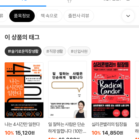
17
류
품목정보
책 속으로
출판사 리뷰
이 상품의 태그
#슬기로운직장생활
#직장생활
#신입사원
나는 4시간만 일한다
일 잘하는 사람은 단순
실리콘밸리의 팀장들
일
하게 말합니다 (10만부
하
10
15,120
10
14,850
%
%
원
원
기념 리커버)