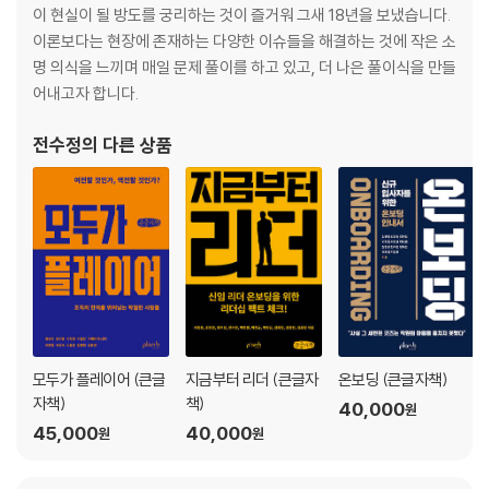
이 현실이 될 방도를 궁리하는 것이 즐거워 그새 18년을 보냈습니다.
PART 3. 불편_ 여전히 사람들과 어색하고 불편할 때
이론보다는 현장에 존재하는 다양한 이슈들을 해결하는 것에 작은 소
명 의식을 느끼며 매일 문제 풀이를 하고 있고, 더 나은 풀이식을 만들
01 끼리끼리 따돌림? 텃세가 심합니다
어내고자 합니다.
02 팀장님이랑 너무 안 맞아요
03 은근 무시하는 느낌이 들어요
전수정
의 다른 상품
04 저 사람이랑 부딪히면 골치 아프다는데, 피할 방법이 없네요
05 동료가 저를 대놓고 적대시해요
소프트랜딩 성공 노하우 전수_ 관계
PART 4. 불만족_ 주어지는 일이 몹시 만족스럽지 못할 때
01 기다렸다는 듯이 일을 막 던집니다
02 눈치껏 하라는데, 뭔지 모르겠어요
03 타 팀에서 업무 요청받았습니다. 당장 내일까지 달라는데요?
모두가 플레이어 (큰글
지금부터 리더 (큰글자
온보딩 (큰글자책)
04 툭하면 그렇게 일하는 게 아니라고 합니다
자책)
책)
40,000
원
05 별것도 아닌데, 사소한 걸로 트집 잡네요
45,000
40,000
원
원
06 일을 해놓고도 지적받으니, 하기가 싫어집니다
07 아직도 제 이름을 모르는 사람이 있어요