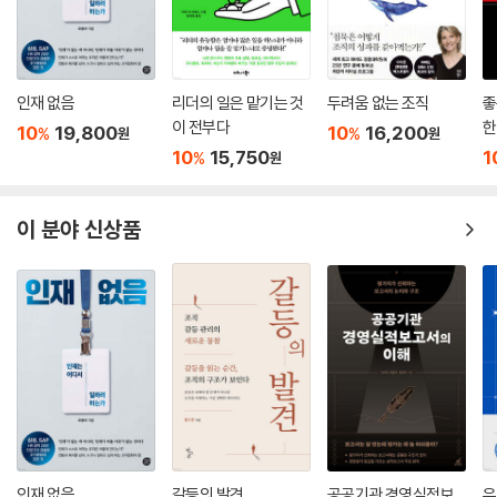
인재 없음
리더의 일은 맡기는 것
두려움 없는 조직
좋
이 전부다
한
10
19,800
10
16,200
%
%
원
원
10
15,750
1
%
원
이 분야 신상품
인재 없음
갈등의 발견
공공기관 경영실적보
우