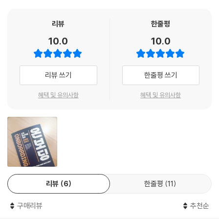
알았지? 싶게 결국 그 사람이 어떤 사람인지 모두 다 알게 된다. 비록 처음
이직, 첫 출근 날! 뭘 준비해야 하는지, 어떤 복장이 어울릴지, 지각은 하지
에 호감을 얻지 못해 고전했더라도 진정성을 가지고 지속적으로 노력한다
않을까 걱정이 많을 것이다. 이때 칫솔과 치약보다 먼저 준비해야 할 것은
리뷰
한줄평
면 당신은 분명 매력적인 동료가 될 수 있다!
면역력이다. 출근 전 변화된 ‘관계, 환경, 일’에 적응하기 위한 면역력을 준
10.0
10.0
--- p.49
비하자. 단단한 마음가짐으로 출근했지만, 역시나 새로운 직장에 적응하기
에는 시간이 필요하다. 궁금한 것이 많지만 누구에게 물어야 할지, 물어봐
나의 경계선을 알기 위해서는 어떻게 해야 할까? 나부터 나의 경계선을 알
도 될지에 대한 고민도 많다. ‘저희는 스스로 알아서 하는 조직이에요’라는
리뷰 쓰기
한줄평 쓰기
기 위해서는 집중해볼 필요가 있다. 스스로에게 솔직해지면 어디까지는 수
답변이라도 돌아오면 도대체 이 문제를 어떻게 풀어내야 할지도 막막할 것
용이 가능하고, 어느 선을 넘어가면 불편한 감정이 생기는지 수면 위로 떠
이다. 이때 아무도 알려주지 않더라도 그 시간을 버텨낼 수 있는 ‘내력’을
혜택 및 유의사항
혜택 및 유의사항
오르게 된다. 그리고 표정과 제스처는 내가 상대방에게 전달할 수 있는 가
키워보자. 새로운 직장에서 마음이 잡히지 않고 전 직장이 그리워진다고
장 쉬운 메시지이다. 사실 미소를 거두는 것은 아주 쉬울 것 같지만 맥락과
해도, 그 적응의 시간을 버텨낸다면 나의 내력은 더욱 강해질 것이다.
상황에 따라서는 큰 용기가 필요한 행동이다. 하지만 자신의 경계선이 어
디까지인지 전달하는 데 가장 효과적인 방법이다.
새로운 직장의 사람들과 어색하고 불편할 때
--- p.82
텃세는 반드시 발생하고, 새로운 팀장과의 업무 스타일이 맞지 않을 수도
씨를 잘 뿌리고 땅은 비옥하더라도 날씨가 장마이거나 가뭄이면 농사는 망
있고, 은근히 무시한다는 느낌을 받는다. 새로 입사한 곳에서, 새로운 사람
칠 수 있다. 사람이 가진 자질을 땅, 이직한 직장의 환경은 날씨라고 본다면
리뷰
6
한줄평
11
들과 관계 맺기는 매우 어려울 수 있다. 합격의 기쁨에 새로운 사람들과 새
적응하지 못하는 것은 그 사람이 부족해서가 아니라 주어지는 환경에 따라
로운 일을 하면서 성장해나갈 미래를 꿈꿨지만, 출근하는 첫날부터 실망과
다를 수 있다는 사실을 기억하자. 긍정적인 태도를 가지고 성취 경험이 많
구매리뷰
추천순
불편함으로 바뀌게 될 수 있다. 이때 ‘친밀한 관계’를 형성하기 위해서는 무
은 사람도 새로운 직장 적응에 실패하기도 한다. 왜일까? 그것은 바로 너무