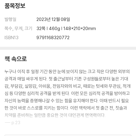
품목정보
발행일
2023년 12월 08일
쪽수, 무게, 크기
32쪽 | 460g | 148*210*20mm
ISBN13
9791168320772
책 속으로
누구나 이직 후 일정 기간 동안 눈에 보이지 않는 크고 작은 다양한 외부의
공격과 매일 싸우게 된다. 첫 출근날부터 기존 구성원들로부터 높은 기대
감, 부담감, 실망감, 아쉬움, 전임자와의 비교, 때로는 텃세와 무관심, 적개
심 등 다양한 심리적 공격을 받게 된다. 이런 모든 심리적 공격을 방어하고
자신의 능력을 증명해나갈 수 있는 힘을 유지해야 한다. 이때 반드시 필요
한 것이 바로 스스로를 지키는 힘이다. 이런 맥락에서 첫 출근 전, 칫솔과
치약을 준비하는 일만큼 중요한 것이 대인관계 면역력이다.
--- p.23