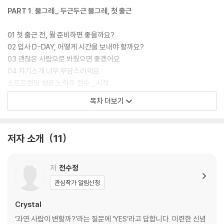
PART 1. 불그레_ 두근두근 불그레, 첫 출근
01 첫 출근 전, 뭘 준비하면 좋을까요?
02 입사 D-DAY, 어떻게 시간을 보내야 할까요?
03 괜찮은 사람으로 봐줬으면 좋겠어요
04 자기소개 너무 부담스러워요
소프트랜딩 성공 노하우 전수 _시작
목차 더보기
PART 2. 불안_ 입사 초, 불안이 나를 사로잡을 때
01 모든 사람의 이름을 외워야 할까요?
저자 소개
11
02 왜 아무도 나에게 알려주지 않는 걸까요?
03 자신감 있어 보여야 할까요? 겸손해 보여야 할까요?
04 나를 떠보는 선배, 나를 간 보는 후배
저
전수정
05 한 번도 안 했던 실수를 자꾸 하게 되네요?
관심작가 알림신청
06 새로운 직장에서 마음이 잡히질 않네요, 전 직장이 그리워요
07 사실 저 그 정도 실력 아니거든요. 들통날까 봐 걱정돼요
Crystal
소프트랜딩 성공 노하우 전수_적응
‘과연 사람이 변할까?’라는 질문에 ‘YES’라고 답합니다. 미련한 신념