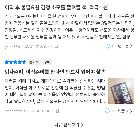
불그레에서는 설렘과 긴장으로 가득 찬 첫 출근 준비를 위한 조언, Part 2.
이직 후 불필요한 감정 소모를 줄여줄 책, 적극추천
불안: 입사 초기 불안한 감정을 해결하는 방법, Part 3. 불편: 여전히 사람
개인적으로 여러번 이직을 한 경험이 있다. 매번 이직할 때마다 새로운 환
들과 어색하고 불편한 상황을 극복하는 방법, Part 4. 불만족: 일이 만족스
경에 적응하는 일이 곤욕스럽다. 최소 한달에서 많게는 3달정도는 부담감,
럽지 않은 상황을 해결하는 방법, Part 5. 불평: 달라진 환경에 적응하는
긴장감, 스트레스 지수 만땅이다. 이유는 경력이라도 새로운 회사에서 경
방법 그리고 Part 6. 불가능: 개인이 해결하는 범위를 넘어선 상황에 대한
험 전무한 새로운 업무를 맡게 될 때도 있고, 사람들과 친해지는 일, 환경에
출구전략을 알려준다. 각 파트 마지막에는 이직을 통해 연봉도 커리어도
적응하는 것 자체가 에너지 소모가 꽤 많기 때문이다. 아.... 이 고뇌는 새로
y*****5
2024.01.08.
신고
1
댓글
0
성장한 프로이직러들의 성공 킥을 살펴볼 수 있다. 오늘도 새로운 조직에
운
적응하기 위해 고군분투하는 신규 입사자들을 위해 이 책에서 알려주는 온
종이책
구매
보딩 핵심 노하우는 막힌 속을 뻥 뚫어주는 시원한 해결책이 될 것이다.
퇴사준비, 이직준비를 한다면 반드시 읽어야 할 책
미래를 위해 퇴사도 계획적으로 슬기롭게 준비하는 시대
인데, 이직을 하고 새로운 환경에 잘 적응할 수 있는 방법
에 대한 책이 없어 늘 아쉬움이 있었다. 온보딩이 중요하
다고 말들하지만, 실상 책으로는 없어서 나오면 사봐야지
생각하고 있었는데, 이렇게 뙇~~ 출판이 되다니~~ 반
e*******9
2024.01.08.
신고
1
댓글
0
가운 마음에 바로 구매하였다. 읽어보니 11명의 HR전문
가가 현장에서 깨지고 부딪히며 쌓은 노하우를
리뷰 전체보기