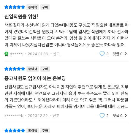
엇을 해야 할까? 먼저 협력의 마음으로 다가가야 하지만, 모든 사람과 다
잘하려고 하는 완벽주의가 불안을 만들고, 행동과 태도를 위축하기 때문이
종이책
구매
잘 지낼 필요는 없다. ‘이기적인 이타주의자’, 타인에게 받는 것보다 많은
다. 그리고 경력 입사자가 생각하는 기준과 새로 옮겨간 곳의 기준이 다르
것을 주되 나의 이익을 챙기는 것이다. 즉 성공한 기버로서 최후의 승자가
신입직원을 위한!
다면 누구나 당황하기 마련이다. 시간이 지나면 나아질 수 있다. 조급해하
되는 것이다.
책을 찾다가 추천받아 읽게 되었는데내용도 구성도 꼭 필요한 내용들로 짜
지 말자.
여져 있었다이런책을 원했다고!!바로 팀에 입사한 직원에게 하나 선사하
--- p.108
주어지는 일이 만족스럽지 못할 때
였다글 잘쓰는 사람들이 모여 쓴건가..엄청 잘 읽어내려가진다.왜 이런책
이 이제야 나왔지싶다신입뿐 아니라 경력들에게도 좋은듯 하다꼭 읽어보
내가 무언가 잘못해서, 혹은 문제가 있어서 그 사람이 나를 싫어한다는 생
새로운 회사에 합류하게 되었다는 것은 결과적으로 기존에 하던 일과는 다
길 추천한다.회사생활에 많은 도움이 되리라믿어의심치 않는다
d*****j
2024.01.06.
신고
3
댓글
0
각은 이제 버리자. 나를 싫어하는 것은 그의 문제이다. 관계와 업무를 분리
른 일을 시작하게 된다는 것이다. 경력직이라고 해도 새로운 환경에서 다
하고 물리적 거리뿐 아니라 심리적으로 그 사람과 거리를 두면서 ‘아웃 오
시 시작해야 한다는 것에는 다름이 없다. 첫 출근과 함께 할 일이 없어서 마
종이책
구매
브 안중’으로 일관하자. 우리는 모두를 만족시킬 수 없다. 앞으로 이유 없이
치 섬처럼 느껴지는 상태를 누구나 경험하게 된다. 하지만 이 시간은 아주
나를 싫어하는 두 명을 내 사람으로 만들기 위해 감정과 에너지를 소모하
중고사원도 읽어야 하는 온보딩
잠깐이다. 곧 많은 일들이 쏟아질 것이다. 이때 일을 배치받았을 때 ‘어려운
지 말자. 그 시간에 나를 좋아해주는 두 명에게 집중하는 것이 행복한 직장
일’, ‘귀찮은 일’, ‘일 같지도 않은 일’의 세 가지로 구분해 내가 해야 할 일과
신입사원도 신규입사자도 아니지만 지인의 추천으로 읽게 된 온보딩. 직무
생활로 가는 지름길이 될 것이다.
관련 서적에 대한 편견으로 그냥저냥 훑어 보는 수준으로 빨리 읽어 완독
하지 않아도 될 일을 결정한다. 그리고 하지 않아도 될 업무에 대해서는 ‘거
--- p.161
의 기쁨만이라도 느껴야겠다라며 미리 마음 먹고 읽은 책. 그러나 따분할
절’이 필요하다. ‘내가 고작 이런 일을 하려고 이 회사에 온 줄 아나?’라는
겨를도 없이, 흥미로운 사례로 페이지를 넘기며 다음 내용에 대한 궁금증
방어적인 태도가 아닌, 조직의 성과를 위해 더 중요한 일을 할 수 있는 자원
유발과 동시에 주옥같은 인용구. 코칭 중 중고 사원 입장에서는 다소 당황
이라는 사실을 어필해야 한다.
k*******b
2023.12.22.
신고
2
댓글
0
스러울 수 있
6개의 테마로 상황별 구체적 사례와 해결 방법을 제시하고 있다. Part 1.
종이책
구매