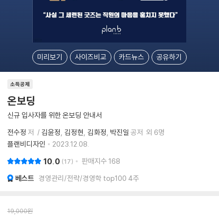
미리보기
사이즈비교
카드뉴스
공유하기
소득공제
온보딩
신규 입사자를 위한 온보딩 안내서
전수정
저
김윤정
김정현
김화정
박진일
공저
외 6명
플랜비디자인
2023.12.08.
10.0
판매지수
168
17
베스트
경영관리/전략/경영학 top100 4주
19,000
원