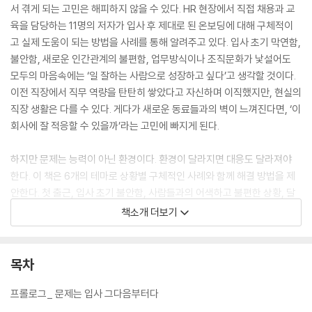
서 겪게 되는 고민은 해피하지 않을 수 있다. HR 현장에서 직접 채용과 교
육을 담당하는 11명의 저자가 입사 후 제대로 된 온보딩에 대해 구체적이
고 실제 도움이 되는 방법을 사례를 통해 알려주고 있다. 입사 초기 막연함,
불안함, 새로운 인간관계의 불편함, 업무방식이나 조직문화가 낯설어도
모두의 마음속에는 ‘일 잘하는 사람으로 성장하고 싶다’고 생각할 것이다.
이전 직장에서 직무 역량을 탄탄히 쌓았다고 자신하며 이직했지만, 현실의
직장 생활은 다를 수 있다. 게다가 새로운 동료들과의 벽이 느껴진다면, ‘이
회사에 잘 적응할 수 있을까’라는 고민에 빠지게 된다.
하지만 문제는 능력이 아닌 환경이다. 환경이 달라지면 대응도 달라져야
한다. 이 책은 6개의 테마로 상황별 구체적인 사례와 함께 해결 방법을 제
안한다. 첫 출근, 입사 초기 불안함, 사람들과의 어색하고 불편한 상황, 달
라진 환경 등에 적응하고 극복하는 방법을 현장감 있게 알려준다. 새로운
책소개 더보기
환경에 적응하기 위해 고군분투하는 신규 입사자들을 위해 이 책은 조직에
빠르게 적응하고 성공적으로 자리매김하는 데 도움이 되는 안내서가 될 것
이다.
목차
프롤로그_ 문제는 입사 그다음부터다