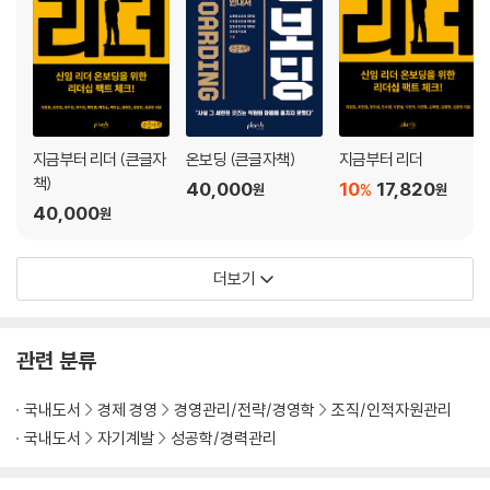
지금부터 리더 (큰글자
온보딩 (큰글자책)
지금부터 리더
책)
40,000
10
17,820
%
원
원
40,000
원
더보기
관련 분류
국내도서
경제 경영
경영관리/전략/경영학
조직/인적자원관리
국내도서
자기계발
성공학/경력관리