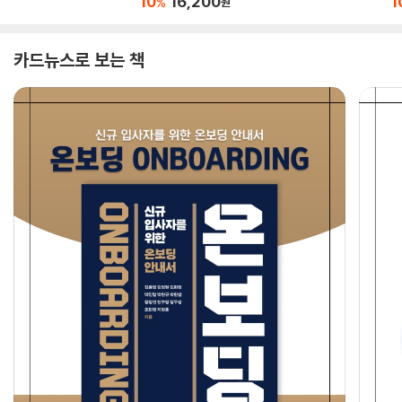
10
16,200
1
%
원
카드뉴스로 보는 책