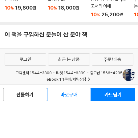
고서의 이해
는
10
19,800
10
18,000
%
%
원
원
10
25,200
1
%
원
이 책을 구입하신 분들이 산 분야 책
로그인
최근 본 상품
주문/배송
고객센터 1544-3800
티켓 1544-6399
중고샵 1566-4295
eBook 1:1문의/채팅상담
예스이십사(주) 사업자 정보
선물하기
바로구매
카트담기
이용약관
개인정보처리방침
청소년보호정책
PC버전
회사소개
거래처관계자께
도서홍보
광고
Copyright © YES24 Corp. All Rights Reserved.
MATOM3