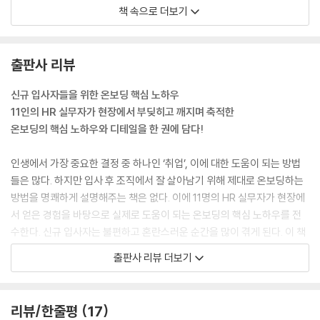
신규 입사자는 한동안 막 불려 다니거나 무한 방치되는 경우가 많다. 알아
책 속으로 더보기
서 하라는 것도 답답할 노릇이지만 이것저것 가르쳐주겠다며 이리저리 불
려 다니는 것도 피곤한 일이다. 이렇게 몇 차례 호출당하다 보면 굉장히 지
엽적인 업무에 치이기 십상이다. 입사자를 놀리면 안 된다는 강박에 소소
출판사 리뷰
한 일거리를 쥐여주는데, 익숙한 게 아니다 보니 상당한 시간이 소요된다.
이렇게 업무를 수동적으로 받다 보면 코끼리 뒷다리 만지는 격이 될 수 있
신규 입사자들을 위한 온보딩 핵심 노하우
다. 사업 과 수익 모델도 정확히 파악하지 못한 채 시키는 일을 하게 되는
11인의 HR 실무자가 현장에서 부딪히고 깨지며 축적한
것이다. 내 업무의 운전대는 내가 잡아야 한다.
온보딩의 핵심 노하우와 디테일을 한 권에 담다!
--- p.43~44
인생에서 가장 중요한 결정 중 하나인 ‘취업’, 이에 대한 도움이 되는 방법
첫 출근 날 꼬여서 첫인상이 망쳤다는 생각이 들더라도 너무 절망할 필요
들은 많다. 하지만 입사 후 조직에서 잘 살아남기 위해 제대로 온보딩하는
는 없다. ‘빈발 효과(Frequency effect)’를 기억하자. 보통 사람들은 첫
방법을 명쾌하게 설명해주는 책은 없다. 이에 11명의 HR 실무자가 현장에
인상의 영향을 받지만, 반복되는 경험을 통해서 무의식적으로 그 사람에
서 얻은 경험을 바탕으로 실제로 도움이 되는 온보딩의 핵심 노하우를 전
대한 인식을 재정비한다. 따라서 시간이 가면서 축적된 여러 경험의 영향
수한다. 신규 입사자는 불편하고 혼란스러운 순간을 많이 겪게 된다. 이 책
이 더 커지게 되고, 이것은 초두 효과와 반대되는 현상인 ‘빈발 효과’의 영
은 새로운 환경, 일, 사람에 빠르게 적응하고 성공적으로 자리매김할 수 있
출판사 리뷰 더보기
향을 받게 된다. 첫인상이 좋지 않더라도 반복해서 제시되는 행동이나 태
도록 도움이 되는 유용한 안내서이다.
도 등에서 긍정적이고 호감 가는 모습의 정보가 쌓이면 점차 좋은 인상으
로 바뀔 수 있다. 시간이 걸리긴 하지만 진정성이 결국 이긴다. 사내 카페에
첫 출근, 무엇을 준비해야 할까?
리뷰/한줄평
17
서 대화하다 보면 깜짝 놀랄 때가 있지 않은가? 멀리 떨어져 있는데 어떻게