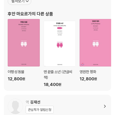
펼쳐보기
괄하고 있다. 2011년에는 ‘라 로카 데 라 카사(La Loca de la Cas
a)’라는 극단을 창립해 1년에 한 번 직접 연출한 작품을 무대에 올리
후안 마요르가
의 다른 상품
고 있다. 연극은 즐거움과
야행성 동물
맨 끝줄 소년 (큰글씨
영원한 평화
책)
12,800
12,800
원
원
18,400
원
역
김재선
관심작가 알림신청