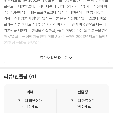
후안 마요르가는 2002년 영국 로열 코트 극장으로부터 짧은 희곡 쓰기 프
로젝트를 제안받았다. 국적이 다른 네 명의 극작가가 각각 자국의 정치 이
슈를 10분에 담아 내는 프로젝트였다. 당시 스페인은 외국인 법 개정을 둘
러싸고 찬반양론이 팽팽히 맞서는 국론 분열의 상황을 맞고 있었다. 마요
르가는 서류 하나로 사람들을 시민과 비시민, 국민과 비국민으로 나누어
기본권을 제한하는 현실을 성찰하고, 〈좋은 이웃〉이라는 짧은 희곡을 완성
해 로열 코트 극장에 제출했다. 이를 손봐 이듬해인 2003년 마드리드에서
〈야행성 동물〉을 선보였다.
야행성 동물은 사냥꾼이나 포식자를 피해 주로 밤에 활동한다. 〈야행성 동
출판사 리뷰 더보기
물〉에 나오는 인물들도 마찬가지다. 키 큰 남자와 키 큰 여자, 키 작은 남자
와 키 작은 여자, 이들에게는 이름이 없다. 한 아파트의 위층과 아래층에 살
면서 간혹 마주치곤 하는 이웃이다. 이들은 뭔가를 숨기고 있고, 각자 다른
리뷰/한줄평
0
이유로 밤에 깨어 있다. 어느 날 키 작은 남자는 키 큰 남자에게 다가가 포
도주를 권한다. 그날부터 둘의 관계는 날이 갈수록 깊어진다. 의심할 바 없
이 다정한 친구 관계처럼 보이지만 그 안에서 미묘한 힘이 작동한다. 그리
리뷰
한줄평
고 그 힘의 방향은 다소 일방적이다.
첫번째 리뷰어가
첫번째 한줄평을
되어주세요.
남겨주세요.
마요르가는 불법 체류자에 대한 문제를 선과 악, 가해자와 피해자라는 이