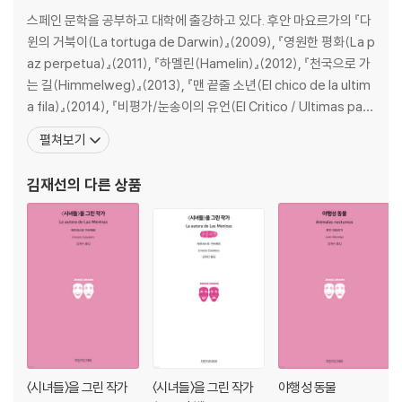
스페인 문학을 공부하고 대학에 출강하고 있다. 후안 마요르가의 『다
윈의 거북이(La tortuga de Darwin)』(2009), 『영원한 평화(La p
az perpetua)』(2011), 『하멜린(Hamelin)』(2012), 『천국으로 가
는 길(Himmelweg)』(2013), 『맨 끝줄 소년(El chico de la ultim
a fila)』(2014), 『비평가/눈송이의 유언(El Critico / Ultimas pala
bras de Copito de Nieve )』(2016), 『스탈린에게 보내는 연애편
펼쳐보기
지(Cartas de amor a Stalin)』(2018), 라파
김재선
의 다른 상품
〈시녀들〉을 그린 작가
〈시녀들〉을 그린 작가
야행성 동물