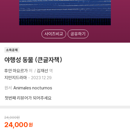
사이즈비교
공유하기
소득공제
야행성 동물 (큰글자책)
후안 마요르가
저
김재선
역
지만지드라마
2023.12.29.
원서
Animales nocturnos
첫번째 리뷰어가 되어주세요
24,000
원
24,000