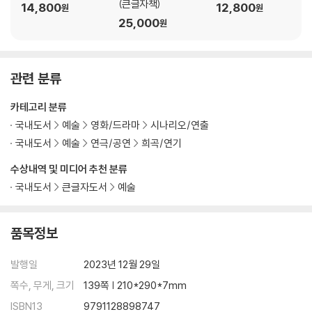
(큰글자책)
14,800
12,800
원
원
25,000
원
관련 분류
카테고리 분류
국내도서
예술
영화/드라마
시나리오/연출
국내도서
예술
연극/공연
희곡/연기
수상내역 및 미디어 추천 분류
국내도서
큰글자도서
예술
품목정보
발행일
2023년 12월 29일
쪽수, 무게, 크기
139쪽 | 210*290*7mm
ISBN13
9791128898747