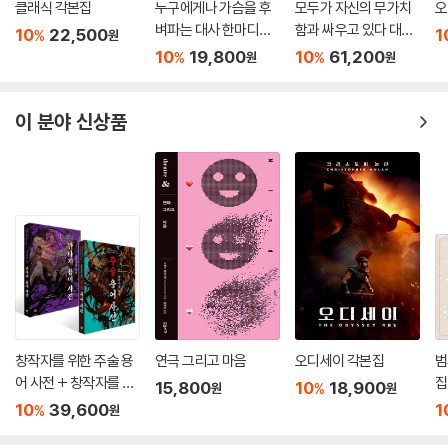
클래식 각본집
누구에게나 가슴을 후
모두가 자신의 무가치
오
벼파는 대사 한마디가
함과 싸우고 있다 대본
10
22,500
1
%
원
있다
집 세트
10
19,800
10
61,200
%
%
원
원
이 분야 신상품
창작자를 위한 주술 용
연극 그리고 마음
오디세이 각본집
범
어 사전 + 창작자를 위
집
15,800
10
18,900
%
원
원
한 판타지 용어 사전 세
10
39,600
1
%
원
트