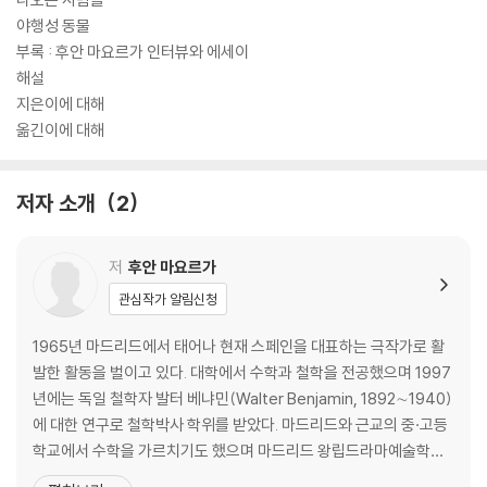
야행성 동물
부록 : 후안 마요르가 인터뷰와 에세이
해설
지은이에 대해
옮긴이에 대해
저자 소개
2
저
후안 마요르가
관심작가 알림신청
1965년 마드리드에서 태어나 현재 스페인을 대표하는 극작가로 활
발한 활동을 벌이고 있다. 대학에서 수학과 철학을 전공했으며 1997
년에는 독일 철학자 발터 베냐민(Walter Benjamin, 1892∼1940)
에 대한 연구로 철학박사 학위를 받았다. 마드리드와 근교의 중·고등
학교에서 수학을 가르치기도 했으며 마드리드 왕립드라마예술학교
에서 교수로 지내다 현재 카를로스3세대학에서 무대예술 강좌를 총