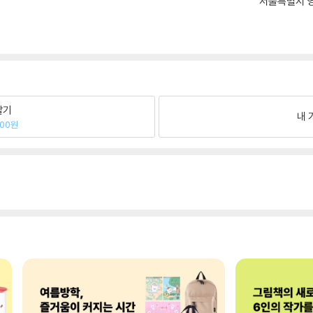
서울특별시 영
팔기
내 
200원