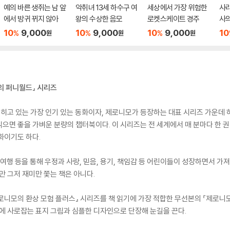
예의 바른 생쥐는 남 앞
악취녀 13세 하수구 여
세상에서 가장 위험한
사라
에서 방귀 뀌지 않아
왕의 수상한 음모
로켓스케이트 경주
사
10
9,000
10
9,000
10
9,000
10
%
%
%
원
원
원
의 퍼니월드』 시리즈
히고 있는 가장 인기 있는 동화이자, 제로니모가 등장하는 대표 시리즈 가운데 하
면 좋을 가벼운 분량의 챕터북이다. 이 시리즈는 전 세계에서 매 분마다 한 권씩
화이기도 하다.
여행 등을 통해 우정과 사랑, 믿음, 용기, 책임감 등 어린이들이 성장하면서 가
만 그저 재미만 쫓는 책은 아니다.
니모의 환상 모험 플러스』 시리즈를 책 읽기에 가장 적합한 무선본의 『제로니
에 사로잡는 표지 그림과 심플한 디자인으로 단장해 눈길을 끈다.