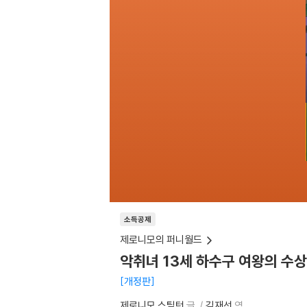
소득공제
제로니모의 퍼니월드
악취녀 13세 하수구 여왕의 수
개정판
제로니모 스틸턴
글
김재선
역