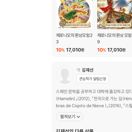
제로니모의 환상모험 2
제로니모의 환상 모험
3
9
10
17,010
10
17,010
%
%
원
원
역
김재선
관심작가 알림신청
스페인 문학을 공부하고 대학에 출강하고 있다. 후안 
(Hamelin)』(2012), 『천국으로 가는 길(Himmel
bras de Copito de Nieve )』(2016),
펼쳐보기
김재선
의 다른 상품