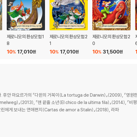
제로니모의 환상모험 1
제로니모의 환상모험 2
제로니모의 환상모험 2
8
1
0
10
17,010
10
17,010
10
31,500
%
%
%
원
원
원
마요르가의 『다윈의 거북이(La tortuga de Darwin)』(2009), 『영원한 평화
weg)』(2013), 『맨 끝줄 소년(El chico de la ultima fila)』(2014), 『비
 『스탈린에게 보내는 연애편지(Cartas de amor a Stalin)』(2018), 라파