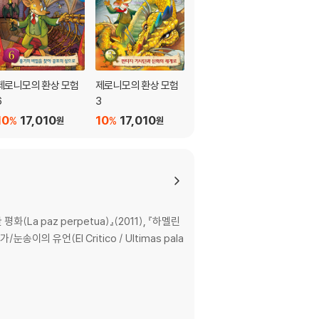
제로니모의 환상 모험
제로니모의 환상 모험
제로니모의 환상 모험 1
6
3
1
10
17,010
10
17,010
10
17,010
%
%
%
원
원
원
(La paz perpetua)』(2011), 『하멜린
평가/눈송이의 유언(El Critico / Ultimas pala