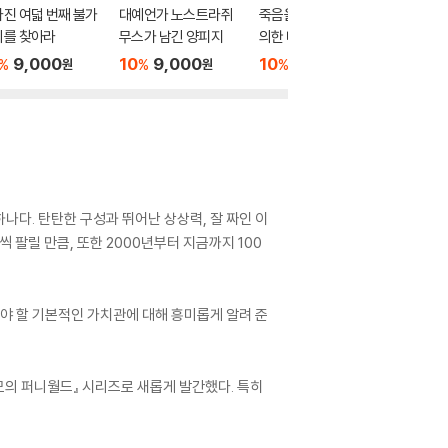
진 여덟 번째 불가
대예언가 노스트라쥐
죽음을 부르는 불가사
수상한 
의를 찾아라
무스가 남긴 양피지
의한 대피라미드의 저
금 낳는 
주
9,000
10
9,000
10
9,000
10
9
%
%
%
%
원
원
원
나다. 탄탄한 구성과 뛰어난 상상력, 잘 짜인 이
 팔릴 만큼, 또한 2000년부터 지금까지 100
져야 할 기본적인 가치관에 대해 흥미롭게 알려 준
모의 퍼니월드』 시리즈로 새롭게 발간했다. 특히