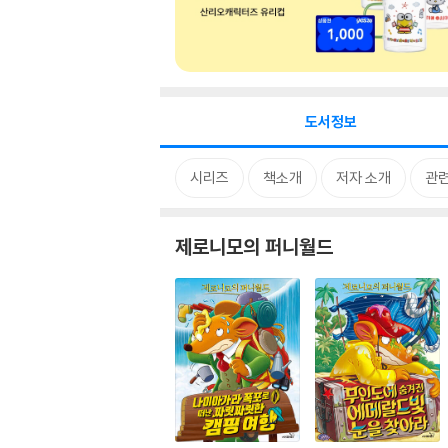
도서정보
시리즈
책소개
저자 소개
관
제로니모의 퍼니월드