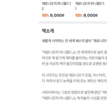
제로니모의 퍼니월드 1
제로니모의 퍼니월드 1
2
1
10
9,000
10
9,000
%
%
원
원
책소개
새롭게 시작하는 전 세계 베스트셀러 『제로니모
『제로니모의 퍼니월드』는 전 세계적으로 널리 읽
야기로 책 읽기에 재미를 붙이려는 어린이들이 읽으
여 권 이상의 책이 발간되었을 정도로 유명한 동
이 시리즈는 주인공 제로니모가 모험, 미스터리, 
다. 따라서 읽기 능력을 키워 주는 재미난 책이지
사파리에서는 그동안 양장으로 발간해 왔던 『제로
『제로니모의 퍼니월드』는 독자들의 시선을 단번