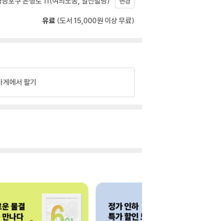
등포구 은행로 11(여의도동, 일신빌딩)
변경
유료
(도서 15,000원 이상 무료)
가게에서 팔기