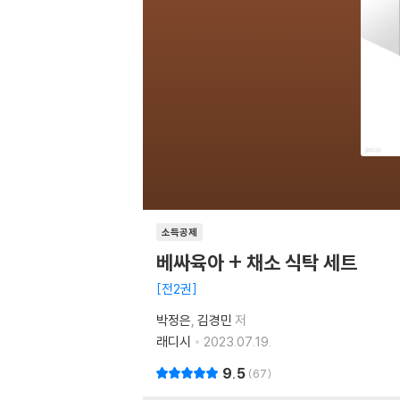
소득공제
베싸육아 + 채소 식탁 세트
전2권
박정은
김경민
저
래디시
2023.07.19.
9.5
67