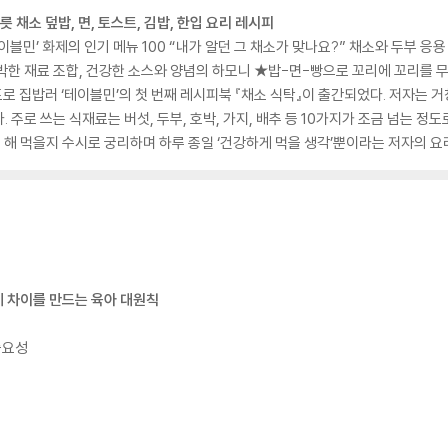
릇 채소 덮밥, 면, 토스트, 김밥, 한입 요리 레시피
이블민’ 화제의 인기 메뉴 100 “내가 알던 그 채소가 맞나요?” 채소와 두부 응
★신박한 재료 조합, 건강한 소스와 양념의 하모니 ★밥-면-빵으로 꼬리에 꼬리를 
프로 집밥러 ‘테이블민’의 첫 번째 레시피북 『채소 식탁』이 출간되었다. 저자는 
 주로 쓰는 식재료는 버섯, 두부, 호박, 가지, 배추 등 10가지가 조금 넘는 
뭘 해 먹을지 수시로 궁리하며 하루 종일 ‘건강하게 먹을 생각’뿐이라는 저자의 요
4세 차이를 만드는 육아 대원칙
중요성