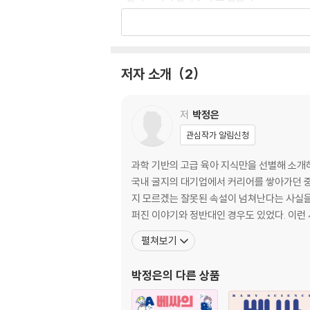
-플러스 육아 원칙 6: 풍부한 언어 환경 조성하
[똑똑한 육아를 위한 베싸 추천 콘텐츠]
Part 2. 근거 있는 지식으로 자신 있게: 베싸육
저자 소개
2
Chapter 1. 건강한 아기로 키우는 초기 수유 
저
박정은
-수유 텀 없는 아기가 행복한 이유는?
관심작가 알림신청
[베싸&다미 이야기]
-모유량은 충분한 걸까?
과학 기반의 고급 육아 지식만을 선별해 소개하는 육아 전문
-수유 후 아기 트림시키기는 필수일까?
국내 굴지의 대기업에서 커리어를 쌓아가던 중
[베싸&다미 이야기]
지 모르겠는 잘못된 속설이 넘쳐난다는 사실을
-모유와 분유 사이, 어떻게 선택해야 할까?
퍼진 이야기와 정반대인 경우도 있었다. 이런
-전유와 후유, 가려서 먹여야 할까?
펼쳐보기
[베싸&다미 이야기]
-모유 수유하는 엄마, 어떻게 먹어야 할까?
박정은
의 다른 상품
[베싸&다미 이야기]
-모유 수유 중에 어떤 영양제를 먹어야 할까?