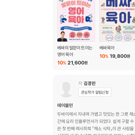
[베싸&다미 이야기]
-좋은 분유는 어떻게 고를까?
쉽고도 어려운 분유 수유, 어떻게 잘할 수 있을까
Chapter 2. 잘 먹는 아기로 키우는 이유식&
-이유식은 언제 시작할까?
베싸의 말문이 트이는
베싸육아
[베싸&다미 이야기]
영어 육아
10
19,800
%
원
-모유 수유아는 철분 이유식이 필요할까?
10
21,600
%
원
-이유식에 쌀 의존도가 높아도 괜찮을까?
[베싸&다미 이야기]
-아기에게 먹일 소고기는 꼭 한우여야 할까?
저
김경민
-돌 전부터 달걀을 먹어도 될까?
관심작가 알림신청
[베싸&다미 이야기]
-달걀을 매일 먹으면 안 좋을까?
테이블민
-아기 영양제는 꼭 필요할까?
두바이에서 지내며 가볍고 맛있는 한 그릇 채소
[베싸&다미 이야기]
간에 요리 인플루언서가 되었다. 쉽게 구할 수
-유아식 식단은 어떻게 짤까?
쓴 첫 번째 레시피북 『채소 식탁』이 큰 사랑을 받았고, 저속노
[베싸&다미 이야기]