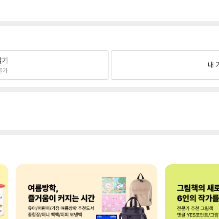
팔기
내 
불가