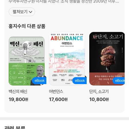
무역투자연구원 이사를 지냈다. 조직 생활을 청산한 2009년 이후로
지금까지 『월든/시민불복종』, 『미국의 봉쇄정책』, 『붕괴하는 세계와
펼쳐보기
인구학』, 『히든 포텐셜』 등 50여 권의 책을 옮겼고, 지은 책으로 『트
럼프를 당선시킨 PC의 정체』가 있다. 옮긴 책 『죽는 게 두렵지 않다
홍지수
의 다른 상품
면 거짓말이겠지만』으로 37회 한국 과학기술도
백신의 배신
어번던스
단지, 소고기
19,800
17,600
10,800
원
원
원
관련 분류