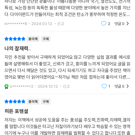
하나로 가장 단단한 광물이다. 아름다움뿐 아니라 국기, 열전도도, 전기적
재능, 똑똑한 두뇌보다 더 중요한 요소가 바로 품성이며, 결국 품성이 좋은
특성, 녹는점 등의 독특한 물성 때문에 다양한 분야에서 높은 가치를 지닌
사람이 성공한다는 것이다. 이는 독한 사람이 성공한다는 명제를 깨고 ‘양
다. 다이아몬드가 만들어지는 최적 조건은 탄소가 풍부하며 적정한 온도와
보하고, 배려하고, 조건 없이 주는 사람’이 성공한다고 했던 저자의 전작
압력이 잘 조합된 환경이다.우리는 모두 다이아몬드이다. 다이아몬드처럼
m********8
2024.03.12.
신고
2
댓글
0
『기브 앤 테이크』의 맥락과도 일맥상통한다. 저자는 글쓰기로 유명해진 스
빛나는 광채를 갖기
탠드업 코미디언, 5~6개국의 언어를 구사하는 학생, 인간 스펀지가 되어
종이책
구매
가난을 벗어난 여성 CEO, 권투선수 출신이었으나 독학으로 성공한 건축
가의 사례를 들어, 익숙한 방법을 포기하고 불편함을 감수하고 받아들이
나의 잠재력..
며, 더 많이 실수하고 더 많이 흡수하는 인간 스펀지가 되어, 완벽하려고 애
지인 추천을 받아서 구매하게 되었어요.많고 다양한 실험 결과를 예시로
쓰는 대신 불완전함을 용인할 수 있을 때 그 기량을 습득할 수 있음을 전하
들며 설명해줘서 더 좋았고, 신뢰가 갔고, 흥미를 느끼게 되었어요.글을 읽
고 있다.
으면서 다시 깨달은 것도 있고, 다시 되새기기도 하고 자극을 주었던 책이
였어요.몇번 더 읽어야겠어요~작가님 책은 처음 접하는데 좋아서 다른책
2부에서는 동기를 유발하는 ‘임시 구조물’을 만들어 잠재력을 실현할 수 있
들도 다 구매했네요!
s*********2
2024.10.12.
신고
1
댓글
0
는 방법을 탐구한다. 강한 품성 기량을 갖췄다고 해도, 심신이 지치거나 회
의가 생기거나 정체기를 겪는 상황에서 자유로운 이는 없다. 좋은 결과와
종이책
구매
추진력을 유지하려면 뒤로 물러서서 다른 길을 개척해야 할 수도 있어야
히든 포텐셜
한다. 저자는 계획적인 놀이를 통해 청각장애를 극복한 음악가, 역량이 저
조한 운동선수를 스타로 변모시킨 트레이너, 모두가 틀렸음을 증명한 흑인
저자는 이책에서 성공에 도움을 주는 품성읋 주도력,친화력,자제력,결의
를 말합니다.이것들은 타고난 자질이라기보다 배우고 학습할 수 있는 영역
해군 장교 황금의 13인의 사례를 소개하면서, 잠재력을 발휘하려면 스스
이기애 누구나 이를 개발하면 잠재력을 발휘할 수 있다고 합니다.또한 출
로 즐거워야 하고, 시행착오를 실패로 여기지 말아야 하며, 다른 이들을 코