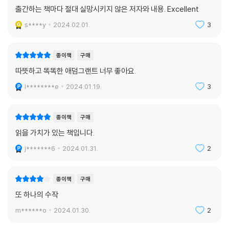
출간하는 책마다 절대 실망시키지 않은 저자와 내용. Excellent
애덤 그랜트는 현재의 개량화된 평가 기준에서 간과되어온 숨은 인재들을
s****y
2024.02.01.
3
발굴하고 키우는 실천 방안들을, 개인적 관점을 넘어 사회적 체제로까지
확대하며 매우 설득력 있게 제안한다. 선구적인 데이터와 증거, 놀라운 통
찰, 생생한 사연을 엮어 교실에서 회의실로, 운동장에서 올림픽 경기장으
종이책
구매
로, 지하에서 우주 공간으로 종횡무진하며 우리를 안내한다. 매우 폭넓고
따뜻하고 똑똑한 애덤그랜트 너무 좋아요.
다양한 상황에서 잠재력을 발휘해낸 수많은 이들의 사례들을 통해 그가 공
l********e
2024.01.19.
3
통적으로 발견한 사실은, 한 개인이 장족의 발전을 이루는 과정에서 본인
자신은 물론 다른 사람들까지, 나아가 자기 주변의 세상까지 더 나은 방향
으로 변모시켜 왔다는 것이다.
종이책
구매
읽을 가치가 있는 책입니다.
저자가 제안하는 잠재력의 비밀 코드는 그리 멀리 있지 않다. 우리 모두가
j*******6
2024.01.31.
2
내 안의 품성 기량을 키우도록 노력하고, 스스로 코치가 되어 부모로서 아
이들의, 지도자로서 학생들의, 관리자로서 직원들의 임시 구조물 역할을
하도록 도와야 한다. 또한 기회를 부여받을 수 있는 시스템을 만드는 것도
종이책
구매
매우 중요하다. 결국 소수의 천재를 찾으려고 애쓸 것이 아니라 모든 아이
또 하나의 수작
가 앞서가는 사회, 모든 이들 안에 잠자고 있는 재능과 장점을 발견할 수 있
m******o
2024.01.30.
2
는 제도를 정착시킴으로써, 우리는 인간 스스로가 가진 위대한 잠재력을
이끌어낼 수 있다.