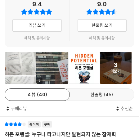
9.4
9.0
을 역설하는 등 매우 독창적인 메시지들을 전해왔다. 그리고 3년 만에 많
은 이들의 성장과 발전을 촉진시키는 숨은 원동력 ‘잠재력’에 관한 이야기
로 다시 돌아왔다. 그는 이 책에서 남달라 보이는 재능이나 자질은 타고나
리뷰 쓰기
한줄평 쓰기
는 게 아니라 길러지는 것이며, 특별한 사람만이 아니라 누구나 자신 안에
숨은 잠재력을 발굴하고 키워 목표한 바를 이룰 수 있음을 매우 실용적인
혜택 및 유의사항
혜택 및 유의사항
전략과 현실적인 조언으로 알려준다.
“누구든 숨은 잠재력이 있다. 이 책은 그 잠재력을 실현하는 방법에 관한
3
이야기다. 위대함은 대개 타고나는 것이지 길러지는 게 아니라는 믿음이
더보기
널리 퍼져 있다. 그러나 신동이 아니어도 대단한 성과를 달성할 수 있다. 우
리 모두 어떻게 하면 대단한 성과를 올리게 되는지를 보여주는 게 내가 추
3
구하는 목표다.”_저자의 말에서
리뷰
40
한줄평
45
우리는 재능에 집착하는 세상에 살고 있다. 하지만 타고난 장점을 가진 사
구매리뷰
추천순
람들을 동경하다 보면, 스스로가 도달할 수 있는 거리를 간과하고, 우리가
배울 수 있는 기량의 범위와 한계를 과소평가하게 된다. 생각보다 우리 주
종이책
구매
변에 많은 이들이 자신의 능력을 의심하고 축소한다. 그동안 결과와 성과
중심으로 평가 받는 승자독식의 문화가 만연된 사회에서 살아온 탓이다.
히든 포텐셜: 누구나 타고나지만 발현되지 않는 잠재력