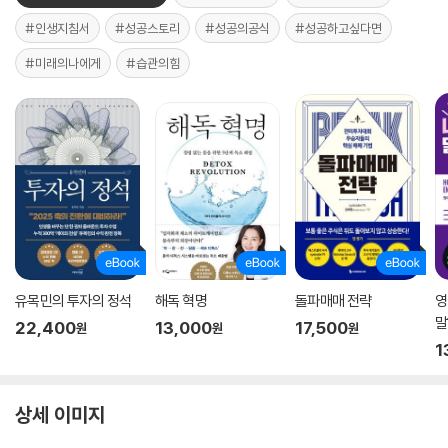
#인생지침서
#성공스토리
#성공의공식
#성공하고싶다면
#미래의나에게
#습관의힘
유목민의 투자의 정석
해독 혁명
돌파매매 전략
영
말
22,400
13,000
17,500
원
원
원
1
상세 이미지