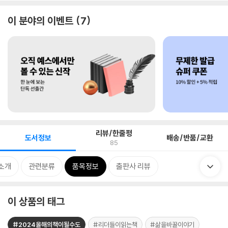
이 분야의 이벤트
7
리뷰/한줄평
도서정보
배송/반품/교환
85
소개
관련분류
품목정보
출판사 리뷰
이 상품의 태그
#2024올해의책이될수도
#리더들이읽는책
#삶을바꿀이야기