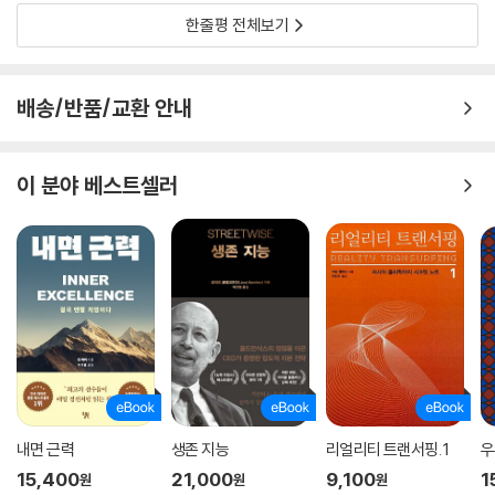
한줄평 전체보기
숨은 잠재력의 진정한 척도는 얼마나 높은 곳까지 도달했는지가 아니라 얼
마나 큰 진전과 발전을 이뤘는지에 달려 있다. 진짜 성공은 얼마나 완벽에
가깝게 높이 도달했는가가 아니라 얼마나 많은 어려움을 극복하고 멀리 성
배송/반품/교환 안내
장했는가에 달려 있다. 따라서 오늘의 내가 어제의 나보다 조금 더 성장했
다면, 그것은 분명 숨은 잠재력의 징표이자 위대한 성취다. 저자는 이 책이
독자들에게 방패막 같은 임시 구조물이 되기를 바란다고 밝혔다. 이제 이
이 분야 베스트셀러
책을 임시 구조물로 삼아 우리가 도약할 차례다. ‘어제보다 나은 오늘의
나’, ‘오늘보다 나은 내일의 나’가 되고 싶은 많은 이들에게, 최고의 자기 성
장을 실행하게 해주는 안내자 역할을 할 것이라 확신한다.
내면 근력
생존 지능
리얼리티 트랜서핑. 1
우
15,400
21,000
9,100
1
원
원
원