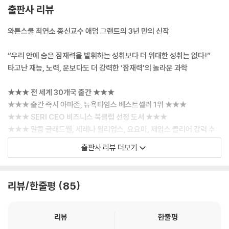
출판사 리뷰
와튼스쿨 최연소 종신교수 애덤 그랜트의 3년 만의 신작
“우리 안에 숨은 잠재력을 발휘하는 성취보다 더 위대한 성취는 없다!”
타고난 재능, 노력, 운보다도 더 강력한 ‘잠재력’의 놀라운 과학
★★★ 전 세계 30개국 출간 ★★★
★★★ 출간 즉시 아마존, 뉴욕타임스 베스트셀러 1위 ★★★
★★★ SERI CEO 비즈니스 북클럽 선정 도서 ★★★
★★★ 말콤 글래드웰, 세레나 윌리엄스, 요요마, 제임스 클리어 강력 추
천 ★★★
출판사 리뷰 더보기
애덤 그랜트는 전 세계적으로 이름난 조직심리학자이자 세계 최고의 동기
리뷰/한줄평
85
부여 전문가이자 사회과학자다. 그는 전작인 『오리지널스』를 통해 대세에
순응하지 않고 시류를 거스르며 구태의연한 전통을 거부하는 새로운 유형
의 인재상을 제시했고, 『싱크 어게인』을 통해 지금까지 가지고 있던 모든
리뷰
한줄평
확신과 믿음을 다시 생각해보고 의심하는 것이 곧 진짜 지혜가 될 수 있음