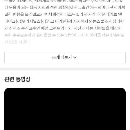
은 물론 경제경영, 자계계발 분야를 넘나드는 탁월한 주제 선정과 우리 삶
에 도움이 되는 행동 지침과 선한 영향력까지… 출간하는 책마다 센세이셔
널한 반향을 불러일으키며 세계적인 베스트셀러로 자리매김한 《기브 앤
테이크》, 《오리지널스》, 《싱크 어게인》의 저자이자 와튼스쿨 조직심리학
과 최연소 종신교수인 애덤 그랜트가 우리 자신과 다른 사람들을 예상치
못한 수준으로까지 끌어올릴 수 있는 방법에 대한 이야기를 담은 《히든 포
텐셜》을 펴냈다.
소개 더보기
우리는 타고난 재능에만 주목하고 집중한 나머지 뒤늦게 발견되고 길러질
수 있는 숨은 잠재력에 대해서는 쉽게 간과한다. 그리고 이러한 잠재력을
관련 동영상
발휘하지 못해 과소평가되고 묻혀버린 이들에 대해 개인의 능력 부족과 노
력의 실패라고 단정한다. 하지만 그렇지 않다. 저자는 현재 우리 사회에 만
연된 출발과 성과 중심의 잣대가 실제로는 균등하지 않은 기회와 체제에서
부터 비롯되었음을 밝히고, 그것을 타계해 나갈 수 있는 진짜 숨은 잠재력
을 가진 인재를 발굴하고 키우는 방안에 대해 매우 구체적이고 실현 가능
한 지침과 방법을 알려준다.