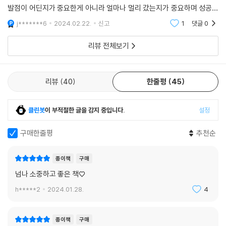
발점이 어딘지가 중요한게 아니라 얼마나 멀리 갔는지가 중요하며 성공을
칭하거나 서로 협력하는 방식의 새로운 활로를 마련해야 한다고 강조한다.
실현함에 있어서 품성기량을 강조합니다.품성이란 자신이 지닌원칙을 실
j*******6
2024.02.22.
신고
1
댓글
0
천하는 학습된 역량이
마지막 3부에서는 과소평가되어온 이들에게 열린 기회를 제공하는 ‘사회
리뷰 전체보기
적 체제’를 구축해 나가는 길을 모색한다. 잠재력이 있는 사람들에게 사회
가 열어줘야 할 기회의 문이 부당하게 닫혀 있는 경우는 많다. 그렇다면 그
문을 직접 만들어야 한다. 학교, 회사, 기관에서 흙 속의 진주, 다이아몬드
리뷰
40
한줄평
45
원석 같은 숨은 인재를 발굴하도록 재설계하는 방법들을 보여준다. 세계에
서 가장 성공적인 교육 체제를 구축한 핀란드 통해 모든 아이가 기회를 부
여받도록 돕는 방법을 배우고, 인류 역사상 가장 기적적이었던 칠레 광산
클린봇
이 부적절한 글을 감지 중입니다.
설정
구조 작업을 분석해 더 나은 리더와 팀이 되려면 무엇이 필요한지, 미항공
우주국에서 우주인을 선발하는 과정부터 명문 대학의 입학 사정, 기업의
구매한줄평
추천순
입사 면접까지 현재 우리 곁에 남아 있는 채용 시스템의 결함들을 바로잡
고, 약자와 대기만성형 사람들을 발굴할 확률을 높이는 방안들이 무엇인지
종이책
구매
살펴본다.
넘나 소중하고 좋은 책♡
h*****2
2024.01.28.
4
“잠재력을 키우는 일은 개인을 넘어서 사회적 성장을 이루는 길이다!”
평범한 인생을 역전시키는 최고의 자기 성장 실행법
오늘보다 나은 내일의 나를 만들고 싶다면, 반드시 봐야 할 책
종이책
구매