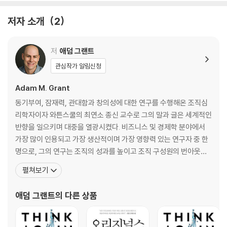
5장 정체기에서 벗어나기: 진전을 향해 에둘러 가는 길
6장 중력 거스르기: 혼자 힘으로 나는 기술
저자 소개
2
3부 기회를 만드는 체제 _ 기회의 문과 창문을 활짝 열어젖히기
저
애덤 그랜트
7장 모든 아이가 앞서가는 사회: 학생들의 잠재력을 최대한 끌어낼 학교
관심작가 알림신청
설계하기
8장 황금 캐기: 팀에서 집단 지성 발굴하기
Adam M. Grant
9장 다듬지 않은 다이아몬드 원석: 숨은 잠재력을 지닌 인재 발견하기
동기부여, 잠재력, 관대함과 창의성에 대한 연구를 수행해온 조직심
리학자이자 와튼스쿨의 최연소 종신 교수로 그의 말과 글은 세계적인
나가는 말 _ 먼 길 가기
반향을 일으키며 대중을 열광시켰다. 비즈니스 및 경제학 분야에서
숨은 잠재력을 실현하는 효과적인 행동 지침
가장 많이 인용되고 가장 생산적이며 가장 영향력 있는 연구자 중 한
감사의 말
명으로, 그의 연구는 조직의 성과를 높이고 조직 구성원의 번아웃을
주
줄이는 데 이바지했다. ‘세계에서 가장 영향력 있는 경영 사상가’ 2위
펼쳐보기
에 선정되었으며, 《포춘》 선정 ‘40세 미만 영향력 있는 리더 40인’에
이름을 올렸다. 하버드대학교 심리학과를 수석 졸업하고 미시간대학
애덤 그랜트
의 다른 상품
교에서 조직심리학 박사 학위를 받았다. 20