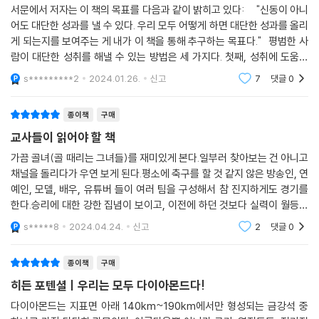
하지만 우리의 발전은 얼마나 열심히 노력하고 일하는가보다 얼마나 잘 배
서문에서 저자는 이 책의 목표를 다음과 같이 밝히고 있다: "신동이 아니
우고 많이 성장하는가에 달려 있다. 저자는 성장은 우리가 타고났다고 믿
어도 대단한 성과를 낼 수 있다. 우리 모두 어떻게 하면 대단한 성과를 올리
는 재능이나 자질보다 스스로 자신을 어떻게 키우고 개발하는가에 달려 있
게 되는지를 보여주는 게 내가 이 책을 통해 추구하는 목표다." 평범한 사
다고 말한다. 지금까지 우리가 알고 믿어왔던 근본적인 명제와 가정들을
람이 대단한 성취를 해낼 수 있는 방법은 세 가지다. 첫째, 성취에 도움이
정면으로 반박하며, 목표와 열망을 높이고 기대치를 뛰어넘는 성과를 낼
되는 좋은 품성들을 갖출 것. 둘째, 높은 목표를 추구하며 좋은 품성들을 오
s*********2
2024.01.26.
신고
7
댓글
0
수 있는 강력한 틀을 제시한다.
종이책
구매
“불편을 마주하고 스펀지처럼 흡수하는 불완전주의자가 되라!”
교사들이 읽어야 할 책
우리 안에 숨은 가능성을 되찾고 키우는 위대하고도 놀라운 방법들
누구나 위대한 성취를 올릴 수 있는 잠재력 훈련이 시작된다
가끔 골녀(골 때리는 그녀들)를 재미있게 본다.일부러 찾아보는 건 아니고
채널을 돌리다가 우연 보게 된다.평소에 축구를 할 것 같지 않은 방송인, 연
예인, 모델, 배우, 유튜버 들이 여러 팀을 구성해서 참 진지하게도 경기를
이 책의 구성은 총 세 부분으로 나뉜다. 먼저 1부에서는 우리의 잠재력을
한다.승리에 대한 강한 집념이 보이고, 이전에 하던 것보다 실력이 월등하
실현하고 멀리 도약하게 만드는 ‘품성 기량’에 대해 알아본다. 품성 기량은
게 향상되었다는 것이 눈에 보일 정도로 열심이다.각 팀에는 이을용, 하석
후천적으로 학습 가능한 행동 유형으로, 타고난 자질이나 원칙을 지니는
s*****8
2024.04.24.
신고
2
댓글
0
주, 김병지
상태에서 벗어나 주도력, 친화력, 자제력, 결의처럼 본인의 의지와 노력에
따라 갈고 닦아 키워나갈 수 있는 역량을 의미한다. 품성을 유지할 기량이
종이책
구매
있으면 만성적으로 할 일을 미루던 사람이 마감 시한을 지키고, 숫기 없고
히든 포텐셜ㅣ우리는 모두 다이아몬드다!
내성적인 사람이 불의에 맞서 목소리를 낼 용기를 가지며, 학급 내 골목대
다이아몬드는 지표면 아래 140km~190km에서만 형성되는 금강석 중
장이 중요한 경기 전에 같은 팀원들과 주먹다짐을 자제하게 된다. 뛰어난