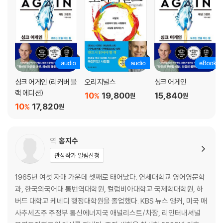
싱크 어게인 (리커버 블
오리지널스
싱크 어게인
랙 에디션)
10
19,800
15,840
%
원
원
10
17,820
%
원
역
홍지수
관심작가 알림신청
1965년 여섯 자매 가운데 셋째로 태어났다. 연세대학교 영어영문학
과, 한국외국어대 통번역대학원, 컬럼비아대학교 국제학대학원, 하
버드 대학교 케네디 행정대학원을 졸업했다. KBS 뉴스 앵커, 미국 매
사추세츠주 주정부 통신에너지국 애널리스트/차장, 리인터내셔널