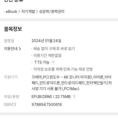
eBook
자기계발
성공학/경력관리
품목정보
발행일
2024년 01월 24일
이용안내
배송 없이 구매 후 바로 읽기
이용기간 제한없음
TTS 가능
저작권 보호를 위해 인쇄 기능 제공 안함
지원기기
크레마,PC(윈도우 - 4K 모니터 미지원),아이폰,아이
패드,안드로이드폰,안드로이드패드,전자책단말기(저
사양 기기 사용 불가),PC(Mac)
파일/용량
EPUB(DRM) | 22.75MB
ISBN13
9788947500616