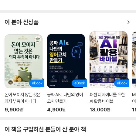
이 분야 신상품
돈이 모이지 않는 것은
공짜 AI로 나만의 영어
패션 디자이너를 위한
M
의지 부족이 아니다
코치 만들기
AI 활용 바이블
이
9,900
4,900
18,000
1
원
원
원
이 책을 구입하신 분들이 산 분야 책