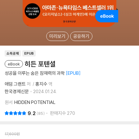
미리보기
공유하기
소득공제
EPUB
히든 포텐셜
eBook
성공을 이루는 숨은 잠재력의 과학
EPUB
애덤 그랜트
저
홍지수
역
한국경제신문
2024.01.24.
원서
HIDDEN POTENTIAL
9.2
판매지수
270
85
17,600
원