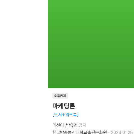
소득공제
마케팅론
도서+워크북
라선아
,
박유경
공저
한국방송통신대학교출판문화원
2024.01.25.