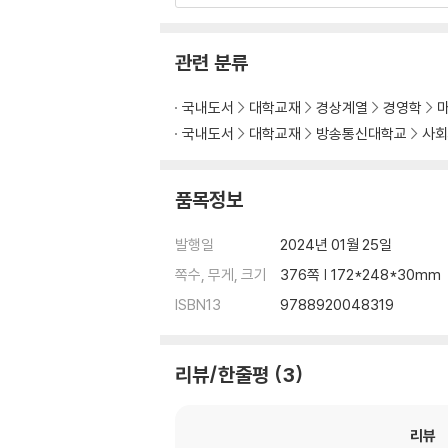
2.1 전략의 의의 및 수준
관련 분류
2.2 기업 수준의 전략
국내도서
대학교재
경상계열
경영학
국내도서
대학교재
방송통신대학교
사회
2.3 사업부 수준의 마케팅 전략
품목정보
Part 2 소비자행동과 마케팅 조사
발행일
2024년 01월 25일
쪽수, 무게, 크기
376쪽 | 172*248*30mm
제 3 장 소비자 구매의사결정 과정
ISBN13
9788920048319
3.1 소비자행동의 이해
리뷰/한줄평
3
3.2 관여도
3.3 소비자 구매의사결정 과정의 이해
리뷰