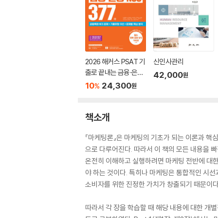
2026 해커스 PSAT 기
신인사관리
출로 끝내는 금융·은행
42,000
원
NCS 377제
10
24,300
%
원
책소개
『마케팅론』은 마케팅의 기초가 되는 이론과 핵심
으로 다루어진다. 따라서 이 책의 모든 내용을 
온전히 이해하고 실행하려면 마케팅 전반에 대한
야 하는 것이다. 특히나 마케팅은 통합적인 시
소비자를 위한 진정한 가치가 창출되기 때문이다
따라서 각 장을 학습할 때 해당 내용에 대한 개별