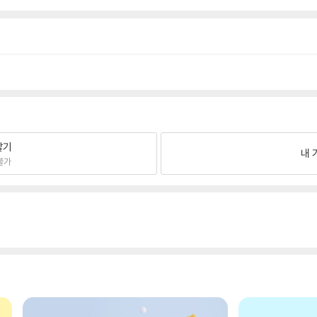
팔기
내 
불가