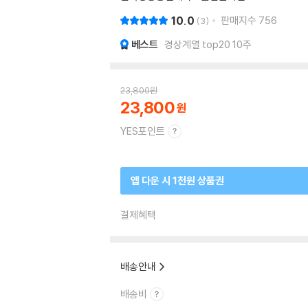
10.0
판매지수
756
3
베스트
경상계열 top20 10주
23,800
원
23,800
YES포인트
앱 다운 시 1천원 상품권
결제혜택
배송안내
배송비