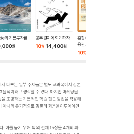
die의 기본투자론
공무원이여 회계하자
혼잡(JOB) 공기업·금
기술경영
융권 고난도 NCS 피듈
,000
10
14,400
33,0
%
원
원
형(PSAT형+모듈형)
10
22,500
%
원
실전모의고사
』에서 다루는 일부 주제들은 별도 교과목에서 강론
효율적이라고 생각할 수 있다. 하지만 마케팅을
숲을 조망하는 기본적인 학습 접근 방법을 적용해
것이 아니라 유기적으로 맞물려 화음을이루어야만
 이를 돕기 위해 책 의 전체 15장을 4개의 파