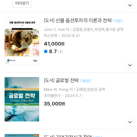
미리보기
선물 옵션투자의 이론과 전략
[도서]
[
]
10판
John C. Hull 저 / 김철중,윤평식,박경옥,홍기훈 공역
퍼스트북
2020.8.31.
41,000
원
8.7
(
3
)
글로벌 전략
[도서]
[
]
제5판
Mike W. Peng 저 / 김종원,원성권 공역
초아출판사
2024.5.7.
35,000
원