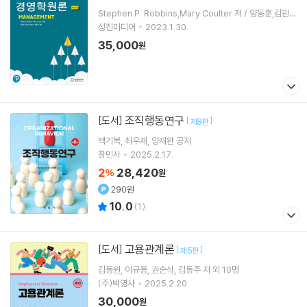
Stephen P. Robbins,Mary Coulter 저 / 양동훈,김원
석,임효창,장윤희 역
성진미디어
2023.1.30.
35,000
원
조직행동연구
[도서]
[
]
제8판
백기복
최우재
양재완
공저
창민사
2025.2.17.
2
28,420
%
원
290원
10.0
(
1
)
고용관계론
[도서]
[
]
제5판
김동원
이규용
권순식
김동주
저 외 10명
(주)박영사
2025.2.20.
30,000
원