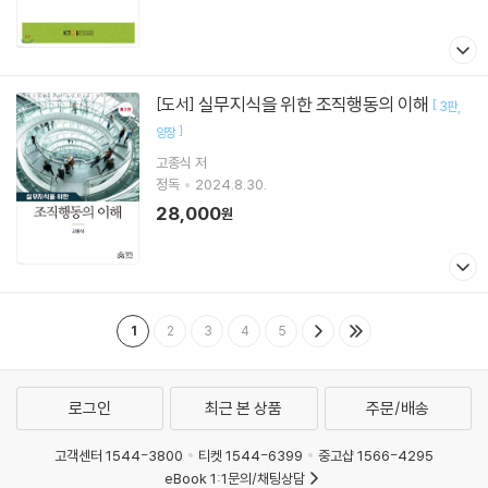
실무지식을 위한 조직행동의 이해
[도서]
[
3판
]
양장
고종식
저
정독
2024.8.30.
28,000
원
1
2
3
4
5
로그인
최근 본 상품
주문/배송
고객센터 1544-3800
티켓 1544-6399
중고샵 1566-4295
eBook 1:1문의/채팅상담