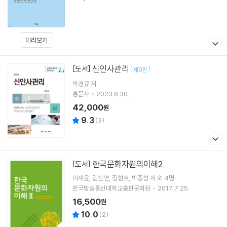
미리보기
신인사관리
[도서]
[
]
제9판
박경규 저
홍문사
2023.8.30.
42,000
원
9.3
(
3
)
한국문화자원의이해2
[도서]
이재윤
김신연
정형호
박종성
저 외 4명
한국방송통신대학교출판문화원
2017.7.25.
16,500
원
10.0
(
2
)