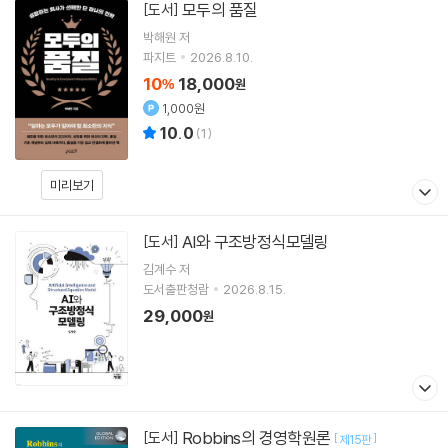
모두의 품질
[도서]
박해원
저
파지트
2026.8.10.
10
18,000
%
원
1,000원
10.0
(
1
)
미리보기
AI와 구조방정식모델링
[도서]
김계수
저
도서출판청람
2026.8.15.
29,000
원
Robbins의 경영학원론
[도서]
[
]
제15판