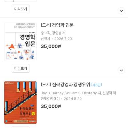
미리보기
경영학 입문
[도서]
송교직
장영봉
저
신영사
2026.7.20.
35,000
원
미리보기
전략경영과 경쟁우위
[도서]
[
]
제6판
Jay B. Barney
William S. Hesterly
저
신형덕
역
한빛아카데미
2024.8.20.
35,000
원