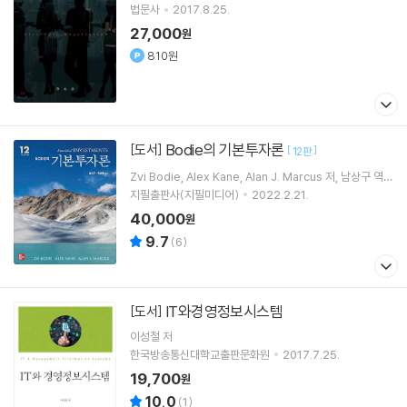
법문사
2017.8.25.
27,000
원
810원
Bodie의 기본투자론
[도서]
[
]
12판
Zvi Bodie
Alex Kane
Alan J. Marcus
저
남상구
역
외 1명
지필출판사(지필미디어)
2022.2.21.
40,000
원
9.7
(
6
)
IT와경영정보시스템
[도서]
이성철
저
한국방송통신대학교출판문화원
2017.7.25.
19,700
원
10.0
(
1
)