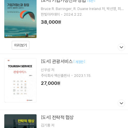
기업가정신과 창업
[도서]
[
]
6판
Bruce R. Barringer
R. Duane Ireland
저
박선영
최
자영
역 외 4명
한빛아카데미
2024.2.22.
38,000
원
미리보기
관광서비스
[도서]
[
]
개정판
신우성 저
주식회사 백산출판사
2023.1.15.
27,000
원
전략적 협상
[도서]
김기홍
저