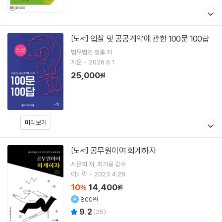
입찰 및 공공계약에 관한 100문 100답
[도서]
법무법인 청출
저
자운
2026.6.1.
25,000
원
미리보기
공무원이여 회계하자
[도서]
서은희
저
최기웅
감수
이비락
2023.4.28.
10
14,400
%
원
800원
9.2
(
25
)