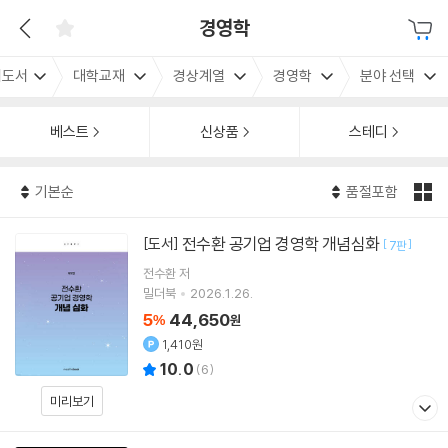
경영학
내도서
대학교재
경상계열
경영학
분야 선택
베스트
신상품
스테디
기본순
품절포함
전수환 공기업 경영학 개념심화
[도서]
[
]
7판
전수환
저
밀더북
2026.1.26.
5
44,650
%
원
1,410원
10.0
(
6
)
미리보기