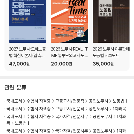
2027 노무사 도하노동
2026 노무사 REAL-T
2026 노무사 이론판례
법 핵심이론서(압축이
IME 봉투모의고사 노
노동법 서브노트
론+약식OX문제)
동법 김기범
47,000
20,000
35,000
원
원
원
관련 분류
국내도서
수험서 자격증
고등고시/전문직
공인노무사
노동법 1
국내도서
수험서 자격증
고등고시/전문직
공인노무사
1차과목
국내도서
수험서 자격증
국가자격/전문사무
공인노무사
1차과
목
노동법 1
국내도서
수험서 자격증
국가자격/전문사무
공인노무사
1차과