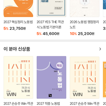
2027 핵심정리 노동법
2027 YES THE 객관
2026 노동법 쟁점정리
2
식 노동법 기본이론
노트
5
23,750
3
%
원
5
45,600
10
25,200
%
%
원
원
이 분야 신상품
2027 손승주 Win 객관
2027 적중 노동법
2027 손승주 Win 객관
2