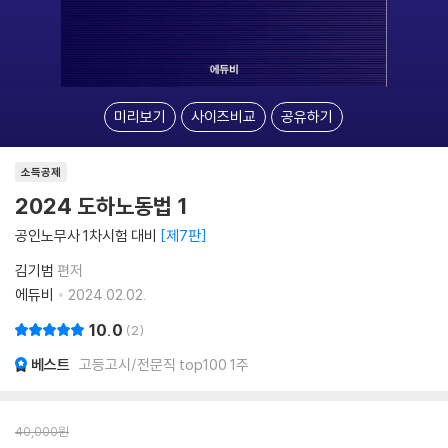
미리보기
사이즈비교
공유하기
소득공제
2024 도하노동법 1
공인노무사 1차시험 대비
제7판
김기범
편저
에듀비
2024.02.02.
10.0
2
베스트
고등고시/전문직 top100 1주
40,000
원