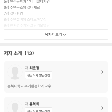
5장 인간공학과 유니버설디자인
6장 주택구조와 실내재료
7장 실내환경
8장 주택설비와 스마트하우징
9장 친환경주거와 그린리모델링
10장 주택·주거단지의 계획
목차 더보기
11장 주거공간의 실내디자인
12장 주거복지와 정책
13장 주거관리와 서비스
저자 소개
13
저
최윤정
관심작가 알림신청
충북대학교 주거환경학과 교수
저
유복희
관심작가 알림신청