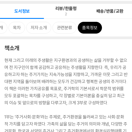
리뷰/한줄평
도서정보
배송/반품/교환
2
개
목차
저자 소개
관련분류
품목정보
책소개
현재 그리고 미래의 주생활은 지구환경과의 공생하는 삶을 거부할 수 없으
며 전 지구인이 함께 공감하고 공유하는 주생활을 지향한다. 즉, 우리가 공
유하고자 하는 주거가치는 지속가능성을 지향하고, 가까운 이웃 그리고 반
대편 지역을 돌아보며 배려하는 모두가 건강하고 행복한 공생의 주거이다.
이 책은 이러한 가치공유를 목표로, 주거학의 기본서로서 학문적 범위를
모두 포괄하는 목차를 구성하고, 각 장별로 기본이론을 충실히 담고 최근
의 이슈 및 앞으로의 방향을 다루고자, 크게 3부로 구성하였다.
1부는 ‘주거사회·문화’라는 주제로, 주거환경을 둘러싸고 있는 사회·문화
적 가치를 담고자 하였다. 가족의 삶을 담는 주거의 의미와 개념, 다양한 주
거문화, 한국과 서양의 주거사 그리고 주거환경에서의 환경심리행태를 기