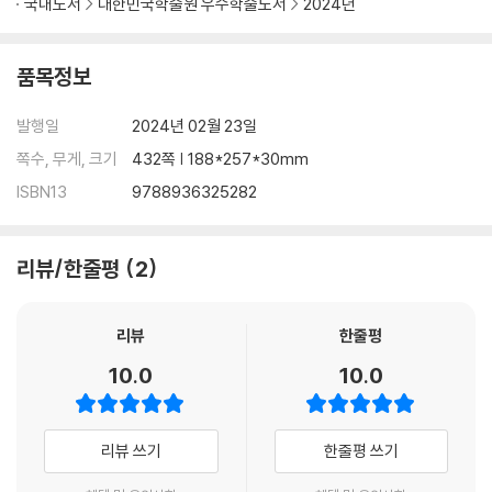
국내도서
대한민국학술원 우수학술도서
2024년
품목정보
발행일
2024년 02월 23일
쪽수, 무게, 크기
432쪽 | 188*257*30mm
ISBN13
9788936325282
리뷰/한줄평
2
리뷰
한줄평
10.0
10.0
리뷰 쓰기
한줄평 쓰기