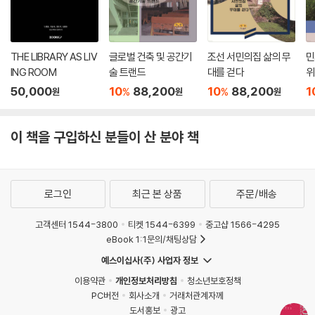
THE LIBRARY AS LIV
글로벌 건축 및 공간기
조선 서민의집 삶의 무
민
ING ROOM
술 트랜드
대를 걷다
위
50,000
10
88,200
10
88,200
1
%
%
원
원
원
이 책을 구입하신 분들이 산 분야 책
로그인
최근 본 상품
주문/배송
고객센터 1544-3800
티켓 1544-6399
중고샵 1566-4295
eBook 1:1문의/채팅상담
예스이십사(주) 사업자 정보
이용약관
개인정보처리방침
청소년보호정책
PC버전
회사소개
거래처관계자께
도서홍보
광고