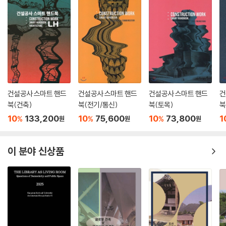
건설공사 스마트 핸드
건설공사 스마트 핸드
건설공사 스마트 핸드
건
북(건축)
북(전기/통신)
북(토목)
북
10
133,200
10
75,600
10
73,800
1
%
%
%
원
원
원
이 분야 신상품