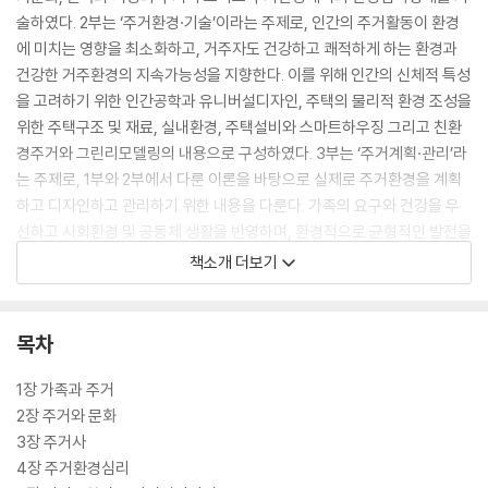
술하였다. 2부는 ‘주거환경·기술’이라는 주제로, 인간의 주거활동이 환경
에 미치는 영향을 최소화하고, 거주자도 건강하고 쾌적하게 하는 환경과
건강한 거주환경의 지속가능성을 지향한다. 이를 위해 인간의 신체적 특성
을 고려하기 위한 인간공학과 유니버설디자인, 주택의 물리적 환경 조성을
위한 주택구조 및 재료, 실내환경, 주택설비와 스마트하우징 그리고 친환
경주거와 그린리모델링의 내용으로 구성하였다. 3부는 ‘주거계획·관리’라
는 주제로, 1부와 2부에서 다룬 이론을 바탕으로 실제로 주거환경을 계획
하고 디자인하고 관리하기 위한 내용을 다룬다. 가족의 요구와 건강을 우
선하고 사회환경 및 공동체 생활을 반영하며, 환경적으로 균형적인 발전을
추구하는 주거환경 창출을 목표로 한다. 주택 및 주거단지 계획, 주거공간
책소개 더보기
의 실내디자인, 주거복지와 정책 그리고 주거관리와 서비스의 장으로 구성
하였다.
목차
이 책은 대학의 교양수업, 주거환경학과의 전공기초 교과목, 가정교육과
의 전공 교과목에 활용될 수 있으며, 일반 독자들이 미래지향적 가치를 추
1장 가족과 주거
구하는 현대 주거의 방향성을 이해하는 데 도움이 되기를 기대한다.
2장 주거와 문화
3장 주거사
4장 주거환경심리