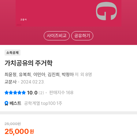
사이즈비교
공유하기
소득공제
가치공유의 주거학
최윤정
유복희
이민아
김진희
박정아
저
외 8명
교문사
2024.02.23.
10.0
판매지수
168
2
베스트
공학계열 top100 1주
25,000
원
25,000