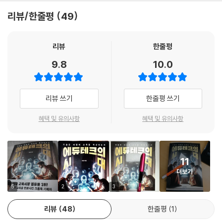
어떻게 활용할까? 활용 과정에서 무엇을 주의해야 할까? 이 책은 이런 의
수년 전부터 교실에 본격적으로 스마트 기기가 보급됐다. 디지털 교과서,
면 당연한 결과다. 가만히 앉아서 듣기만 하던 학생들에게 수업의 주인공
문에 관해 넓고, 깊게 답한다. 미래 세대를 위한 새로운 교육의 다리를 놓고
리뷰/한줄평
49
전자칠판 등 새로운 도구가 교육 현장에 속속 적용됐다. 코로나19 시대를
이 되는 시간을 만들어준 결과다. 수업 시간에 스마트 기기가 내 앞에 놓여
자 하는 이들에게 이 책이 꼭 닿기를 기원한다.
지나면서 교육에 기술을 적용하는 일은 더욱 속도가 빨라졌다. 하지만 교
있다는 사실만으로도 이미 잠은 달아났을지 모른다. 학생들 스스로 수업을
육 현장에서 느끼는 일반적인 반응은 ‘혼란’이었다.
- 김상균 (인지과학자, 경희대 교수, 『메타버스』 저자)
리뷰
한줄평
만들어갈 수 있는 환경을 제공하자, 학생들은 즐거운 수업으로 반응했다.
--- p.165
9.8
10.0
교육에 기술을 어떻게 적용할 것인가?
『에듀테크의 시대』는 교육과 AI 디지털 기술의 조화로운 결합을 강조한 도
서라고 할 수 있다. 이 책은 학교 교육에서 AI 디지털 기술을 효과적으로 활
학생에 관한 데이터를 수집하고, 관리하고, 잘 활용하는 일은 미래 교육을
스마트 기기 사용법, 인공지능 활용 수업을 말하기 전에 이 질문에 답해야
용해야 하는 현실적인 이유를 제시하고 있으며, AI 디지털 기기 이용에 대
실현하는 데 반드시 필요하다. 특히 개별화된 교육과정의 설계, 진로지도,
리뷰 쓰기
한줄평 쓰기
한다. 그러려면 기술이 무엇인지를 먼저 이해하고, 기술을 교육에 적용하
한 여러 가지 실무적인 절차를 포함하고 있다. 초중등 교사에게 참고 도서
생활지도는 개인화가 핵심적인 요소이므로 그 근거가 되는 학생 관련 데이
려는 이유를 명확히 해야 한다. 교육의 목적이 분명히 변화한 만큼 그 목적
로 강력히 추천한다.
터를 활용해야만 한다. 이제 기술을 적극적으로 활용해 데이터를 모으고
혜택 및 유의사항
혜택 및 유의사항
을 달성하는 수단으로서의 기술을 정확하게 인식할 때 미래 교육은 올바른
- 신수범 (공주교대 컴퓨터교육과 교수)
저장하고 관리하고 사용하는, 교육의 새로운 시대로 나아가야 한다.
방향으로 나아갈 수 있다.
---- p.181
『에듀테크의 시대』는 급변하는 기술, 특히 AI 환경에서 학교 교육과 테크
기술은 교육의 목적을 이루기 위한 수단이다
11
기술은 가치중립적이다. 기술 자체는 무언가를 선호하지도 않고, 특정한
놀로지가 어떻게 상호작용하며 활용되어야 하는가에 대해 탁월한 분석과
더보기
방향을 추구하지도 않는다. 하지만 기술을 만들고 사용하는 인간은 그렇지
날카로운 해법을 제시하고 있다. ‘교육적 기술은 무엇이며, 기술적 교육은
이 책에서는 교육에 기술을 적용하는 과정 전반에 걸쳐 큰 방향을 제시하
5
2
3
않다. 우리가 기술을 교육에 활용할 때 어떤 생각과 가치관으로 임하는가
무엇인가’에 대한 통찰력이 필요한 대한민국 선생님과 효과적인 시스템 정
고 있다. 스마트 기기, 전자칠판, 다양한 소프트웨어 등 교육에 활용될 수
는 매우 중요하다. 교육에 적용되는 기술은 학생들에게 무비판적으로 받아
립과 구축이 필요한 교육부·청 및 에듀테크 기업 관계자들에게 진심으로
있는 기술적 요소들을 통틀어 ‘기술적 도구’라는 용어로 표현했다. 기술이
리뷰
48
한줄평
1
들여지고 사용될 가능성이 크므로 더더욱 기술이 가지는 방향성을 잘 살펴
이 책을 추천한다.
교육의 목적을 이루기 위한 수단임을 강조하고, 교사나 학생들이 주체적으