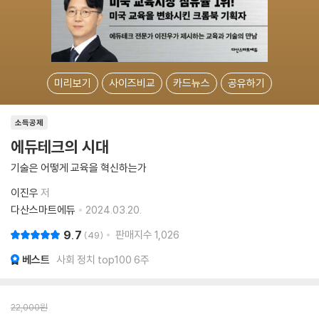
미리보기
사이즈비교
카드뉴스
공유하기
소득공제
에듀테크의 시대
기술은 어떻게 교육을 혁신하는가
이진우
저
다산스마트에듀
2024.03.20.
9.7
판매지수
1,026
49
베스트
사회 정치 top100 6주
22,000
원