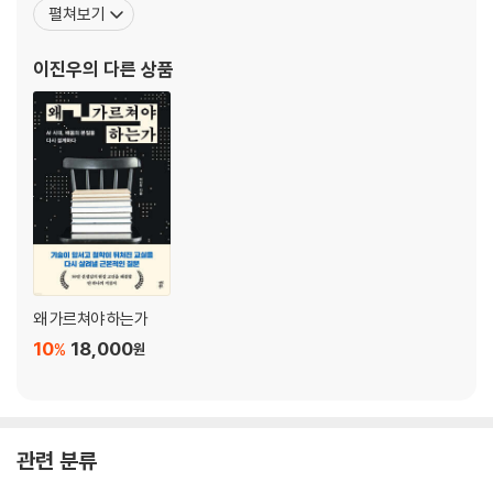
펼쳐보기
있다. LG전자 이동통신연구소 연구원을 시작으로 퀄컴 코리아, SK
4장 교육을 위한 기술의 개발과 적용 절차
C&C 수석컨설턴트를 거쳐 삼성전자에서 크롬북 상품 기획을 담당
이진우
의 다른 상품
했다. 2011년 세계 최초 크롬북을 미국 시장
1. 교육에 필요한 기술은 어떤 것일까
2. 기술의 적용 과정
5장 기술의 선택
1. 기술의 적용 과정
2. 무엇을 어떻게 선택할 것인가
3. 어떤 기준으로 선택할 것인가
왜 가르쳐야 하는가
6장 기술의 운용
10
18,000
%
원
1. 기술 운용의 원칙
2. 기술 운용의 실제
관련 분류
7장 기술은 항상 옳은가?