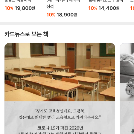
정석
10
19,800
10
14,400
1
%
%
원
원
10
18,900
%
원
카드뉴스로 보는 책