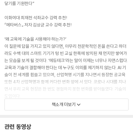
닿기를 기원한다”
이화여대 최재천 석좌교수 강력 추천!
『메타버스』 저자 김상균 교수 강력 추천!
‘왜 교육에 기술을 사용해야 하는가?’
이 질문에 답을 가지고 있지 않다면, 아무리 천문학적인 돈을 쓴다고 하더
라도 수백 대의 스마트 기기가 텅 빈 교실 한쪽에 방치된 채 먼지만 쌓여가
는 모습을 보게 될 것이다. ‘에듀테크’라는 말이 이제는 너무나 자연스럽다.
교육과 기술이 결합해야 한다는 데 누구도 이의를 제기하지 않는다. AI 기
술이 전 세계를 휩쓸고 있으며, 산업혁명 시기를 지나면서 등장한 공교육
또한 4차 산업혁명과 함께 커다란 변화 앞에 서 있다. 코로나 시대를 지나
면서 우리 교육 현장은 한 번도 경험하지 못한 변화를 받아들였다. 기술의
도입이다.
책소개 더보기
저자는 10년 넘게 미국과 한국의 공교육 현장을 누비며 얻은 깨달음을 이
책에 온전히 녹였다. 교육과 기술의 탄생부터 지금까지의 발전 과정을 되
짚어보며 ‘왜’ 그리고 ‘어떻게’ 교육에 기술을 적용할지 설명한다. 교육에서
관련 동영상
기술의 활용법과 운용 원칙, 필요한 역량 등을 다양한 사례 및 풍부한 통계