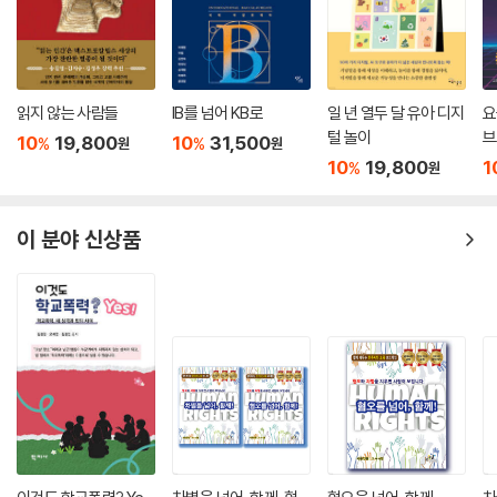
이 그렇다.
--- p.386
읽지 않는 사람들
IB를 넘어 KB로
일 년 열두 달 유아 디지
요
털 놀이
브
10
19,800
10
31,500
%
%
원
원
h
10
19,800
1
%
원
이 분야 신상품