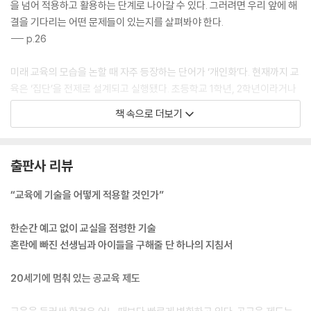
을 넘어 적용하고 활용하는 단계로 나아갈 수 있다. 그러려면 우리 앞에 해
결을 기다리는 어떤 문제들이 있는지를 살펴봐야 한다.
--- p.26
미래 교육의 모습을 논할 때 자주 등장하는 단어가 ‘개인화’다. 현재까지 교
육은 ‘집단’을 전제로 설계되고 실행됐다. 초등학교 1학년, 2학년이라거나
중학교 1학년, 2학년이라는 식으로 학년에 따른 구분만 존재했다. 교육과
책 속으로 더보기
정에서 개인은 보이지 않았다. 개인이 고려되지 않은 교육과정을 이수하면
서 학생들은 ‘같아지는’ 법을 배웠다. ‘틀림’이 아닌 ‘다름’의 가치를 배울 기
회를 잃어버렸다.
출판사 리뷰
--- p.47
“교육에 기술을 어떻게 적용할 것인가”
기술을 어떻게 사용할 것인가? ‘인간을 위한 기술’이라는 대전제를 우리는
지켜낼 수 있을까? 기술은 그 본질마저도 스스로 변화시킬지 모른다. 한 가
한순간 예고 없이 교실을 점령한 기술
지 확실한 것은 인간이 만드는 기술은 인간을 위한 것이어야 하고, 인간을
혼란에 빠진 선생님과 아이들을 구해줄 단 하나의 지침서
위한 기술이 되도록 강제하는 역할도 인간이 해야 한다는 것이다. 인간은
기술을 만들고 사용한다. 이 명제가 언제나 참이기를 기대한다.
20세기에 멈춰 있는 공교육 제도
--- p.73