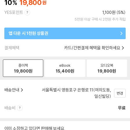
10
19,800
YES포인트
1,100원 (5%)
5만원 이상 구매 시 2천원 추가 적립
앱 다운 시 1천원 상품권
결제혜택
카드/간편결제 혜택을 확인하세요
종이책
eBook
오디오북
19,800
원
15,400
원
19,800
원
배송안내
서울특별시 영등포구 은행로 11(여의도동,
변경
일신빌딩)
배송비
무료
이미 소장하고 있다면 판매해 보세요.