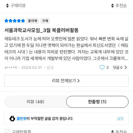
봐야 한다.
로 사용해야 하는 도구임을 표현하고 있다. 무엇보다 학교의 현실을 정확
- 정성윤 (前 대구 중앙중학교 교장, IB World School)
구매리뷰
추천순
--- p.205
히 반영해서 현실에 두 발을 딛고 최대한 멀리 내다볼 수 있기를 기대한다.
공교육 현장에서 교육혁신을 이끄는 저자가 제시하는 ‘교육과 기술 인사이
종이책
구매
기술은 살아 있는 유기체와 같다. 경쟁력이 있는 기술은 스스로 살아남을
트’를 통해 미래 교육의 방향성을 생각할 수 있는 책이다. 이 책을 통해 학
서울과학교사모임_3월 북클러버활동
길을 찾아낸다. 기술이 교육에 사용될 길이 열리면서 앞으로는 지금보다
부모와 교사들은 ‘기술을 위한 교육이 아닌, 교육을 위해 활용되는 기술’에
훨씬 더 다양한 기술이 학교로 들어올 것이다. 쉬운 기술이 중요하다는 건
에듀테크 도서가 눈에 띄어 오랫만에 얼른 읽었다. 워낙 빠른 변화 속에 살
대해 알아가고, 급변하는 교육 환경에서 앞으로 공교육이 나아가야 할 방
이론의 여지가 없지만, 단지 편리하다는 이유로 또는 기능이 뛰어나다는
고 있기에 한 두달 지나면 옛책이 되어가는 현실에서 최신도서였던 ＜에듀
향에 대해 확실히 이해할 수 있다.
테크의 시대＞는 내용이 의외로 탄탄했다. 저자는 교육계 내부에 있던 것
이유로 교육에 기술이 적용돼서는 안 된다. 철저하게 ‘교육의 목적’에 기여
이 아니라 기업 세계에서 개발부에 있던 사람이었다. 그곳에서 크롬북이라
- 조기성 (서울 계성초등학교 교사)
하는 기술이라야 한다.
는 구글의 교육용 기기 개발 과정에 관여하였다고는 하나 교육계 내부 사
--- p.217
a****5
2024.03.31.
신고
3
댓글
0
정을 정말 속속히
리뷰 전체보기
기업은 효율성과 생산성을 최고의 가치로 여긴다. 그래서 효율성과 생산성
을 높이는 기술을 적극적으로 도입하고 받아들였다. 교육 현장은 이와 달
라야 한다. 좀 더 고민하고 좀 더 선별하여 꼭 필요한 기술을 찾아내고 적용
리뷰
48
한줄평
1
해야 한다. 효율성과 생산성이 아니라 ‘사람을 길러내는 일’에 사용되는 기
술이기 때문이다.
--- p.218
클린봇
이 부적절한 글을 감지 중입니다.
설정
교육을 위해 개발되고 적용되는 기술 역시 무엇보다 현재 교육이 지향하는
구매한줄평
추천순