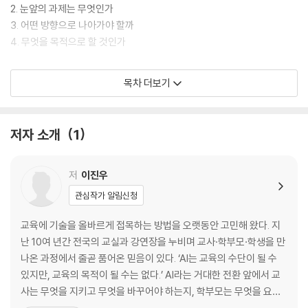
2. 눈앞의 과제는 무엇인가
3. 어떤 방향으로 나아가야 할까
4. 무엇을 목적으로 할 것인가
2장 바야흐로 기술의 시대다
목차 더보기
1. 기술이란 무엇일까
2. 기술의 속성
저자 소개
1
3. 에듀테크의 현주소
3장 왜 교육에 기술을 사용해야 하는가
저
이진우
관심작가 알림신청
1. 교육의 안정성 확보
2. 교육의 시공간 확대
교육에 기술을 올바르게 접목하는 방법을 오랫동안 고민해 왔다. 지
3. 빠른 속도 구현
난 10여 년간 전국의 교실과 강연장을 누비며 교사·학부모·학생을 만
4. 재미 요소 도입
나온 과정에서 줄곧 품어온 믿음이 있다. ‘AI는 교육의 수단이 될 수
5. 데이터 확보 및 활용
있지만, 교육의 목적이 될 수는 없다.’ AI라는 거대한 전환 앞에서 교
6. 협력 강화
사는 무엇을 지키고 무엇을 바꾸어야 하는지, 학부모는 무엇을 요구
7. 교육 주체 간 소통 강화
하고 무엇을 맡겨야 하는지, 그 구체적인 방법을 치열하게 고민하고