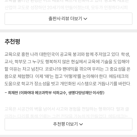
교육을 둘러싼 환경은 어느 때보다 빠르게 변화하고 있다. 공교육 제도는
학생들에게는 단순한 스마트 기기 사용법이 아니라 학교에서 스마트 기기
산업이 고도로 성장하던 20세기에 만들어졌는데, 모두가 인정하다시피
를 어떻게 활용할 것인지에 대한 전반적인 안내가 필요하다. 학생들에게
개인의 고유한 특성에 대한 배려가 부족하다. 표준화된 교육을 통해 사회
출판사 리뷰 더보기
컴퓨터는 학습을 위한 도구도 될수 있고, 게임을 위한 도구도 될 수 있다.
가 필요로 하는 인재를 길러내는 데 초점이 맞춰져 있어서다. 하지만 이제
상황에 따라 어떤 목적으로 활용해야 하는지 스스로 결정하는 능력을 길러
인류는 산업화 시대를 지나 인공지능으로 대변되는 4차 산업혁명의 시대
줘야 한다. 학생들도 기술을 이해하고 ‘기술을 사용하는’ 주체적 태도를 갖
로 나아가고 있다. 인공지능을 이용한 자동화 물결은 거스를 수 없는 대세
추천평
출 수 있는 교육이 필요하다.
가 됐다. 그러므로 교육의 핵심 과제는 다음 세대를 위해 개인의 특성을 발
--- p.113
견하고 성장시키는 것이어야 한다.
교육으로 흥한 나라 대한민국이 공교육 붕괴와 함께 주저앉고 있다. 학생,
교사, 학부모 그 누구도 행복하지 않은 현실에서 교육에 기술을 도입해야
이제 학교는 장소가 갖는 한계를 기술로 벗어나야 한다. 코로나 록다운이
개인 중심의 교육 시스템 개편과 기술 적용
할 이유는 차고 넘친다. 코로나19 팬데믹을 겪으며 우리는 그 중요성을 온
해제되고 이제 학생들이 매일 등교하게 됐는데 왜 스마트 기기를 사용해야
몸으로 체험했다. 이제 ‘왜’는 접고 ‘어떻게’를 논의해야 한다. 에듀테크의
하느냐고 묻는 교사들도 있다. 2016년 한국에 처음으로 크롬북을 출시하
표준화된 교육에서 개인을 생각하고 배려하는 교육으로 나아가기 위해서
도움으로 학교가 장소성을 벗고 개인화된 시스템으로 거듭나기를 바란다.
면서 꿈꾸었던 건 전염병 때문에 어쩔 수 없이 원격 수업에 스마트 기기를
는 교육 시스템 전반의 변화가 불가피하다. 또한 개인의 특성을 고려하는
사용하는 모습이 아니었다. 장소와 상관없이 다양한 형태의 수업에 활용되
- 최재천 (이화여대 에코과학부 석좌교수, 생명다양성재단 이사장)
교육으로 변화하려면 새로운 도구가 필요하다. 한 명의 교사가 학생 한 명
는 모습을 그렸다. 이제 학교는 상황에 따라 온·오프라인을 넘나드는 수업
한 명을 개별적으로 지도하는 것은 물리적으로 불가능하기 때문이다. 이런
을 진행할 수 있어야 한다. 학교는 더는 ‘장소’가 아니라 학생들을 가르치고
교육은 시공간의 벽을 넘어서 사고와 경험을 전달하는 행위이다. 말과 글
고민 속에 구원투수로 등장한 것이 바로 기술이다.
성장시키는 ‘시스템’이 되어야 한다.
이라는 다리를 통해 인류는 그런 전달을 가능하게 만들었다. 에듀테크는
--- p.147
말과 글이 가진 한계를 넘어서기 위한 새로운 교육의 다리이다. 하지만 아
추천평 더보기
스마트 기기의 보급과 교육 현장에서의 ‘혼란’
직도 우리 사회는 에듀테크를 꽤나 낯설어한다. 에듀테크가 왜 필요한가?
“스마트 기기를 활용하면서부터는 수업 시간에 자는 학생이 없어요.” 어쩌