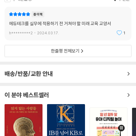
방향을 명확하게 인식해야 한다. 기술을 교육의 도구로 사용하는 것이므로
교육의 궁극적인 방향성에 기여하는 것을 첫 번째 목적으로 삼아야 한다.
종이책
기술적 도구가 무엇이든, 독립적으로 존재해서는 안 된다.
에듀테크를 실무에 적용하기 전 거쳐야 할 미래 교육 교양서
--- p.226
h*********2
2024.03.17.
1
기술을 선택하는 문제도 마찬가지다. 교사가 먼저 자신의 수업이 나아갈
방향, 변화의 목표를 스스로 정해야 한다. 그리고 그 목표를 이룰 수단으로
한줄평 전체보기
서의 기술을 주도적으로 선택해야 한다. ‘나의 수업은 개인화를 어떻게 실
현할 것인가?’라는 고민의 결과로 특정 앱이나 하드웨어의 필요성이 생겨
나는 것이다. 그때 교사는 필요한 기술적 요소를 지원해달라고 학교와 교
배송/반품/교환 안내
육청에 요청해야 한다.
--- p.262
이 분야 베스트셀러
교사의 역할을 대체하기 위해 기술을 사용하는 것은 분명히 옳지 않다. 기
술을 사용함으로써 교사의 역할이 변화할 순 있지만, 인간을 성장시키는
것은 인간임을 다시 한번 기억해야 한다. 교육에 기술을 적용하면서 모두
함께 달려보자고 격려하는 목소리가 여기저기에서 들린다. 지금이야말로
어디까지 달려야 하는지 그리고 어디로 달려야 하는지, 그 경계선과 방향
을 명확히 해야 할 때다. 과한 것은 부족함만 못하다. 교육에 적용되는 기술