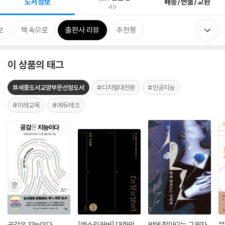
도서정보
배송/반품/교환
49
보
책 속으로
출판사 리뷰
추천평
이 상품의 태그
#세종도서교양부문선정도서
#디지털대전환
#인공지능
#미래교육
#에듀테크
공감은 지능이다
[예스리커버] 대화의
밤에 찾아오는 구원자
문