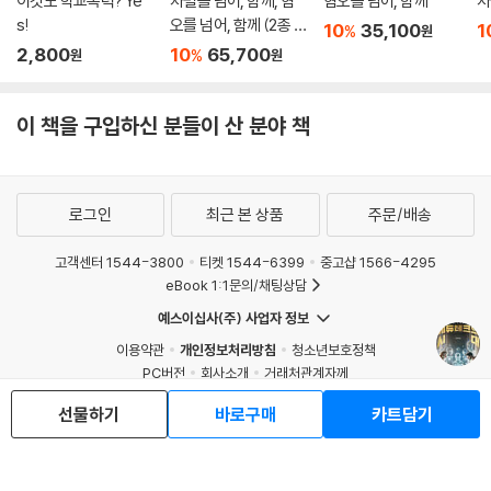
이것도 학교폭력? Ye
차별을 넘어, 함께, 혐
혐오을 넘어, 함께
차
s!
오를 넘어, 함께 (2종 세
10
35,100
1
%
원
트)
2,800
10
65,700
%
원
원
이 책을 구입하신 분들이 산 분야 책
로그인
최근 본 상품
주문/배송
고객센터 1544-3800
티켓 1544-6399
중고샵 1566-4295
eBook 1:1문의/채팅상담
예스이십사(주) 사업자 정보
이용약관
개인정보처리방침
청소년보호정책
PC버전
회사소개
거래처관계자께
도서홍보
광고
선물하기
바로구매
카트담기
Copyright © YES24 Corp. All Rights Reserved.
MATOM6