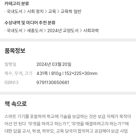
카테고리 분류
1. 스크린 읽기 vs. 종이책 읽기
국내도서
사회 정치
교육
교육학 일반
2. 기술이 최소화되어야 하는 교육의 순간
수상내역 및 미디어 추천 분류
3. 교육에 기술을 어디까지 사용해야 할까
4. 인공지능 활용법
국내도서
세종도서
2024년 교양도서
사회과학
5. 교육에 적용된 기술의 통제
품목정보
8장 교육에 기술이 잘 적용되려면
발행일
2024년 03월 20일
1. 교육 목적 정립
쪽수, 무게, 크기
431쪽 | 810g | 152*225*30mm
2. 제도 정비의 필요
3. 전문적 학습 공동체 활성화
ISBN13
9791130650661
4. 교사의 기술 역량 강화
5. 가정의 역할
책 속으로
스마트 기기를 포함하여 학교에 기술을 보급하는 것은 보급 자체가 목적이
어선 안 된다. ‘무엇을 하려고 하는가?’, ‘무엇을 해결하려고자 하는가?’에
대한 답을 교사, 학생, 학부모, 교육 당국이 합의하고 공감해야 보급 사업