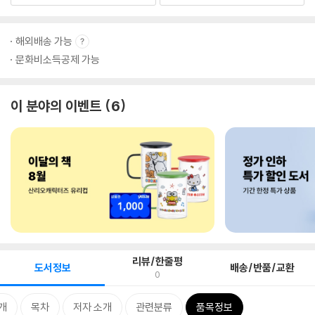
해외배송 가능
문화비소득공제 가능
이 분야의 이벤트
6
리뷰/한줄평
도서정보
배송/반품/교환
0
개
목차
저자 소개
관련분류
품목정보