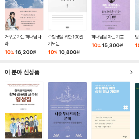
거꾸로 가는 하나님 나
수험생을 위한 100일
하나님을 아는 기쁨
팀
라
기도문
10
15,300
1
%
원
10
16,200
10
10,800
%
%
원
원
이 분야 신상품