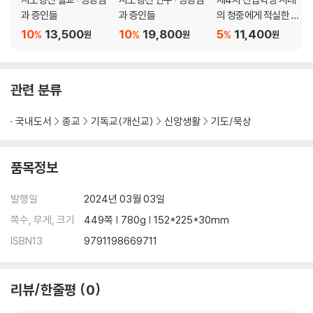
32, 하나님이여, 일어나소서(74:1-23) 283
과 증인들
과 증인들
의 청중에게 적실한 상
33, 바르게 심판하시는 하나님(75:1-10) 294
호협력적 설교
10
13,500
10
19,800
5
11,400
%
%
%
원
원
원
34, 누가 주님 앞에 설 수 있습니까(76:1-12) 300
35, 양 떼 같이 인도하셨나이다(77:1-20) 307
36, 다음 세대에 알리라(78:1-39) 316
관련 분류
37, 기억하라(78:40-72) 331
38, 언제까지죠(79:1-13) 342
국내도서
종교
기독교(개신교)
신앙생활
기도/묵상
39, 우리를 돌이키소서(80:1-19) 350
40, 들으라(81:1-16) 359
41, 신들을 재판하시는 하나님(82:1-8) 368
품목정보
01 하나님을 희망하라(42:1-43:5)
42, 지존자로 알게 하소서(83:1-18) 373
발행일
2024년 03월 03일
43, 여호와의 궁정을 사모하여(84:1-12) 382
쪽수, 무게, 크기
449쪽 | 780g | 152*225*30mm
44, 우리를 돌이키소서(85:1-13) 389
ISBN13
9791198669711
45, 은총의 표적을 보이소서(86:1-17) 396
46, 시온에서 났나니(87:1-7) 405
47, 오직 주님께 부르짖었사오니(88:1-18) 411
리뷰/한줄평
0
48, 인자와 성실의 하나님(89:1-37) 420