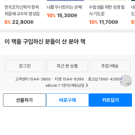
한국조직신학자 향목
나를 무너트리는 은혜
수험생을 위한 성경 필
내
최윤배 교수의 영성집
사 기도문
도
10
15,300
%
원
문
5
22,800
10
11,700
5
%
%
원
원
이 책을 구입하신 분들이 산 분야 책
로그인
최근 본 상품
주문/배송
고객센터 1544-3800
티켓 1544-6399
중고샵 1566-4295
eBook 1:1문의/채팅상담
예스이십사(주) 사업자 정보
선물하기
바로구매
카트담기
이용약관
개인정보처리방침
청소년보호정책
PC버전
회사소개
거래처관계자께
도서홍보
광고
Copyright © YES24 Corp. All Rights Reserved.
MATOM2