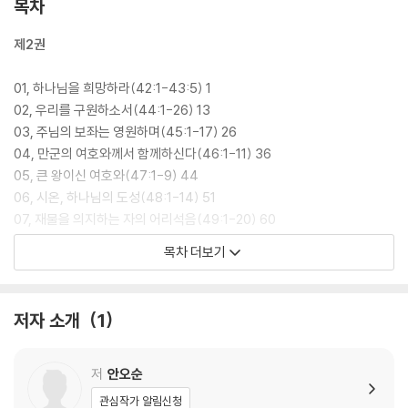
목차
제2권
01, 하나님을 희망하라(42:1-43:5) 1
02, 우리를 구원하소서(44:1-26) 13
03, 주님의 보좌는 영원하며(45:1-17) 26
04, 만군의 여호와께서 함께하신다(46:1-11) 36
05, 큰 왕이신 여호와(47:1-9) 44
06, 시온, 하나님의 도성(48:1-14) 51
07, 재물을 의지하는 자의 어리석음(49:1-20) 60
08, 감사로 제사를 지내며(50:1-23) 71
목차 더보기
09, 정한 마음을 창조하시고(51:1-19) 83
10, 인자하심을 영원히 의지하리로다(52:1-9) 94
11, 어리석은 사람은(53:1-6) 101
저자 소개
1
12, 나를 돕는 분(54:1-7) 108
13, 네 짐을 여호와께 맡겨라(55:1-23) 114
14, 내가 하나님을 의지하고(56:1-13) 125
저
안오순
15, 굳건한 마음(57:1-11) 134
관심작가 알림신청