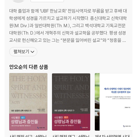
16, 심판하시는 하나님이 계신다(58:1-11) 141
17, 나의 힘이시여(59:1-17) 148
대학 졸업과 함께 ‘UBF 한남교회’ 전임사역자로 부름을 받고 후배 대
18, 우리를 도와주소서(60:1-12) 157
학생에게 성경을 가르치고 설교하기 시작했다. 총신대학교 신학대학
19, 나보다 높은 바위(61:1-8) 166
원(M. Div.)과 일반대학원(Th. M.), 그리고 백석대학교 기독교전문
20, 하나님만 바람이여(62:1-12) 172
대학원(Th. D.)에서 개혁주의 신학과 설교학을 공부했다. 평생 성경
21, 내 영혼이 주를 갈망하며(63:1-11) 180
교사로 헌신해오고 있는 그는 “본문을 잃어버린 설교”와 “청중을 잃
22, 다 자랑하리로다(64:1-10) 187
어버린 설교”에 안타까움을 느끼고 ‘어떻게 하면 성경 본문의 의미를
펼쳐보기
23, 은혜의 하나님, 영광의 하나님(65:1-13) 193
바르게 찾아서 오늘의 청중에게 적실하게 적용하여 들리는 설교를 할
24, 하나님을 찬송하리로다(66:1-20) 200
수 있을까’에 관해 관심을 갖고 애를 쓰며 현재 다비드 목회연구원(D
안오순
의 다른 상품
25, 모든 끝이 하나님을 경외하리로다(67:1-7) 210
avid Pastoral Educati
26, 하나님이 일어나시니(68:1-35) 216
27, 주의 집을 위하는 열성(69:1-36) 231
28, 나에게 서두르소서(70:1-5) 246
29, 백발 성도의 믿음(71:1-24) 251
30, 왕의 이름이 영구함이여(72:1-20) 262
제3권
31, 성소에 들어갈 때에야(73:1-28) 271
사도행전 설교 : 성령님
사도행전 연구 : 성령님
제4차 산업혁명 시대