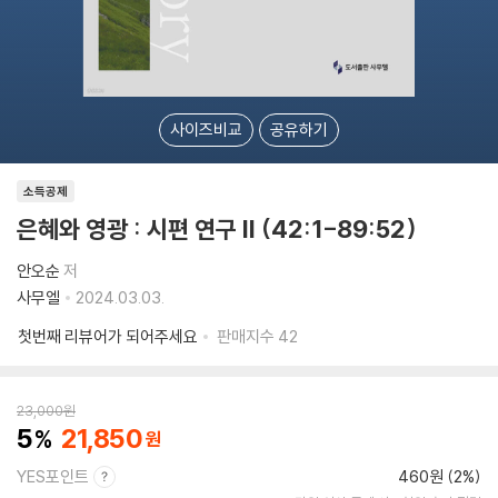
사이즈비교
공유하기
소득공제
은혜와 영광 : 시편 연구 II (42:1-89:52)
안오순
저
사무엘
2024.03.03.
첫번째 리뷰어가 되어주세요
판매지수
42
23,000
원
5
21,850
YES포인트
460원 (2%)