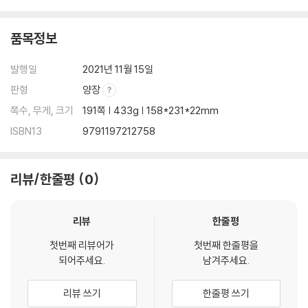
품목정보
발행일
2021년 11월 15일
판형
양장
쪽수, 무게, 크기
191쪽 | 433g | 158*231*22mm
ISBN13
9791197212758
리뷰/한줄평
0
리뷰
한줄평
첫번째 리뷰어가
첫번째 한줄평을
되어주세요.
남겨주세요.
리뷰 쓰기
한줄평 쓰기