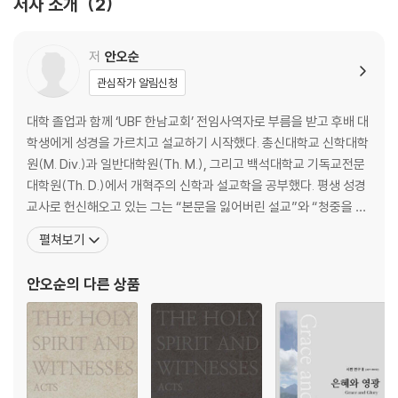
저자 소개
2
제5강
화목제물 (3:19-31)
저
안오순
관심작가 알림신청
제6강
우리도 위함이니 (4:1-25)
대학 졸업과 함께 ‘UBF 한남교회’ 전임사역자로 부름을 받고 후배 대
학생에게 성경을 가르치고 설교하기 시작했다. 총신대학교 신학대학
제7강
원(M. Div.)과 일반대학원(Th. M.), 그리고 백석대학교 기독교전문
신자가 누리는 특권 (5:1-21)
대학원(Th. D.)에서 개혁주의 신학과 설교학을 공부했다. 평생 성경
교사로 헌신해오고 있는 그는 “본문을 잃어버린 설교”와 “청중을 잃
제8강
어버린 설교”에 안타까움을 느끼고 ‘어떻게 하면 성경 본문의 의미를
펼쳐보기
하나님께 드리라 (6:1-23)
바르게 찾아서 오늘의 청중에게 적실하게 적용하여 들리는 설교를 할
수 있을까’에 관해 관심을 갖고 애를 쓰며 현재 다비드 목회연구원(D
안오순
의 다른 상품
제9강
avid Pastoral Educati
누가 나를 건져내랴 (7:1-25)
제10강
영의 생각 (8:1-17)