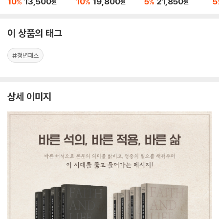
10
13,500
10
19,800
5
21,850
5
%
%
%
원
원
원
이 상품의 태그
#청년패스
상세 이미지