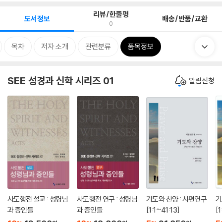
리뷰/한줄평
도서정보
배송/반품/교환
0
목차
저자 소개
관련분류
품목정보
SEE 성경과 신학 시리즈 01
알림신청
사도행전 설교 : 성령님
사도행전 연구 : 성령님
기도와 찬양 : 시편연구
기
과 증인들
과 증인들
[1:1~41:13]
[1