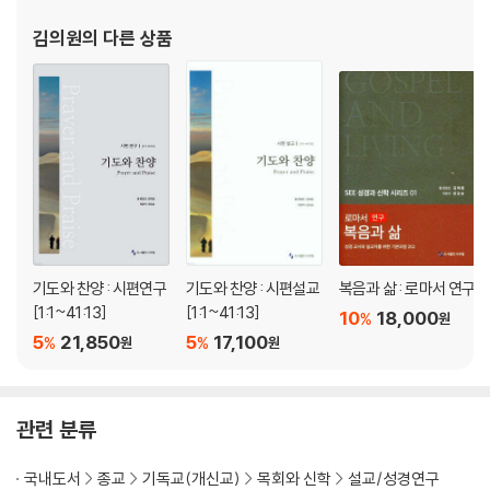
제17강
그리스도로 옷 입고 (13:1-14)
김의원
의 다른 상품
제18강
하나님의 나라는 (14:1-23)
제19강
서로 받으라 (15:1-13)
제20강
제사장 직분 (15:14-33)
기도와 찬양 : 시편연구
기도와 찬양 : 시편설교
복음과 삶 : 로마서 연구
[1:1~41:13]
[1:1~41:13]
10
18,000
%
원
제21강
5
21,850
5
17,100
%
%
원
원
헌신적인 동역자들 (16:1-27)
참고 도서
관련 분류
국내도서
종교
기독교(개신교)
목회와 신학
설교/성경연구