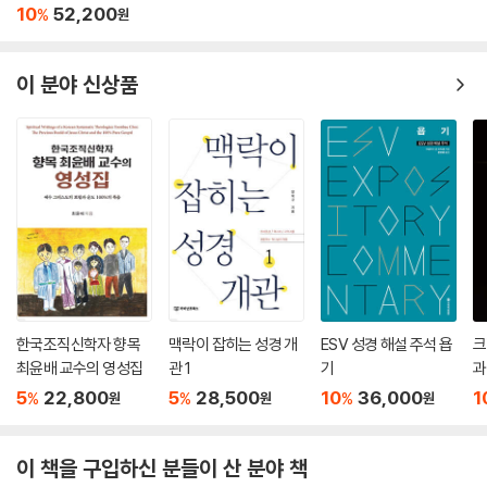
10
52,200
%
원
이 분야 신상품
한국조직신학자 향목
맥락이 잡히는 성경 개
ESV 성경 해설 주석 욥
크
최윤배 교수의 영성집
관 1
기
과
5
22,800
5
28,500
10
36,000
1
%
%
%
원
원
원
이 책을 구입하신 분들이 산 분야 책