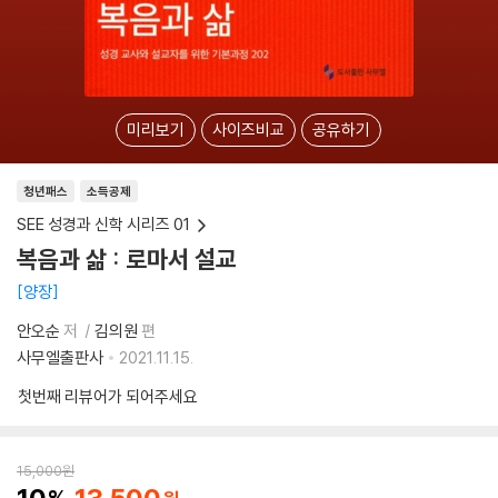
미리보기
사이즈비교
공유하기
청년패스
소득공제
SEE 성경과 신학 시리즈 01
복음과 삶 : 로마서 설교
양장
안오순
저
김의원
편
사무엘출판사
2021.11.15.
첫번째 리뷰어가 되어주세요
15,000
원