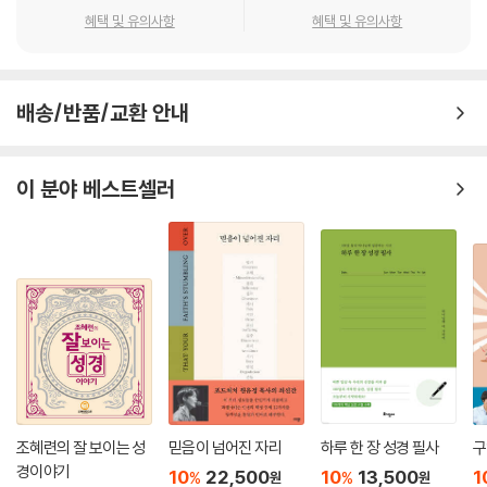
혜택 및 유의사항
혜택 및 유의사항
배송/반품/교환 안내
이 분야 베스트셀러
조혜련의 잘 보이는 성
믿음이 넘어진 자리
하루 한 장 성경 필사
구
경이야기
10
22,500
10
13,500
1
%
%
원
원