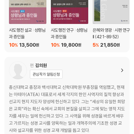
제11강
끊을 수 없으리라 (8:18-39)
제12강
사도행전 설교 : 성령님
사도행전 연구 : 성령님
은혜와 영광 : 시편 연구
하나님의 참 백성 (9:1-29)
과 증인들
과 증인들
II (42:1-89:52)
10
13,500
10
19,800
5
21,850
%
%
%
원
원
원
제13강
신앙고백 (9:30-10:15)
편
김의원
제14강
관심작가 알림신청
남은 자 (10:16-11:10)
총신대학교 총장과 백석대학교 신학대학원 부총장을 역임했고, 현재
제15강
는 아테아(ATEA) 대표로서 세계 각지의 한인 사역자의 질적 향상과
자랑하지 말라 (11:11-36)
선교지 현지 지도자 양성에 헌신하고 있다. 그는 “세상의 유일한 희망
은 교회”라는 확신 속에서 교회의 본질을 살피고 그에 맞는 영적 지도
제16강
자를 세우는 일에 헌신하고 있다. 그 사역을 위해 성경을 바르게 배우
산 제물로 드리라 (12:1-21)
고 가르치는 성경 교사를 양육하는 일과 개혁주의에 기초한 성경 교
사와 설교자를 위한 성경 교재 개발을 돕고 있다.