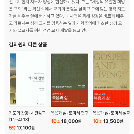
선교지 현지 지도자 양성에 헌신하고 있다. 그는 “세상의 유일한 희망
버림받음과 찬송
은 교회”라는 확신 속에서 교회의 본질을 살피고 그에 맞는 영적 지도
23(23:1-6) 283
자를 세우는 일에 헌신하고 있다. 그 사역을 위해 성경을 바르게 배우
여호와는 나의 목자
고 가르치는 성경 교사를 양육하는 일과 개혁주의에 기초한 성경 교
24(24:1-10) 291
사와 설교자를 위한 성경 교재 개발을 돕고 있다.
영광의 왕
25(25:1-22) 300
김의원
의 다른 상품
기억하옵소서
26(26:1-12) 314
나를 속량하소서
27(27:1-14) 324
여호와를 기다릴지어다
28(28:1-9) 336
목자가 되소서
29(29:1-11) 346
여호와께 돌려라
기도와 찬양 : 시편설교
복음과 삶 : 로마서 연구
복음과 삶 : 로마서 설교
30(30:1-12) 358
[1:1~41:13]
10
18,000
10
13,500
%
%
원
원
슬픔이 변하여 춤이 되게 하시며
5
17,100
%
원
31(31:1-24) 370