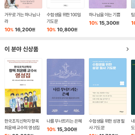
거꾸로 가는 하나님 나
수험생을 위한 100일
하나님을 아는 기쁨
팀
라
기도문
10
15,300
1
%
원
10
16,200
10
10,800
%
%
원
원
이 분야 신상품
한국조직신학자 향목
나를 무너트리는 은혜
수험생을 위한 성경 필
내
최윤배 교수의 영성집
사 기도문
도
10
15,300
%
원
문