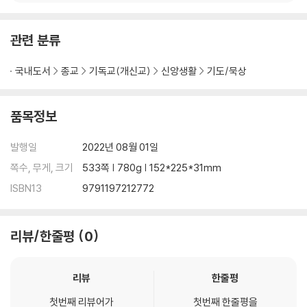
은혜가 어찌 그리 큰지요
32(32:1-11) 388
죄가 가려진 자는 복이 있도다
관련 분류
33(33:1-22) 399
인자하심을 베푸소서
국내도서
종교
기독교(개신교)
신앙생활
기도/묵상
34(34:1-22) 413
선하심을 맛보라
품목정보
35(35:1-28) 429
‘나는 네 구원이다.’라고 말하소서
발행일
2022년 08월 01일
36(36:1-12) 447
쪽수, 무게, 크기
533쪽 | 780g | 152*225*31mm
인자하심이 어찌 그리 보배로우신지요
37(37:1-40) 458
ISBN13
9791197212772
온유한 자들은 땅을 차지하며
38(38:1-22) 480
리뷰/한줄평
0
돕는 일을 서두르소서
39(39:1-13) 493
주님이 함께 있는 나그네
리뷰
한줄평
40(40:1-17) 506
주님의 뜻 행하기를 즐거워합니다
첫번째 리뷰어가
첫번째 한줄평을