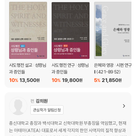
13(13:1-6) 161
나를 생각하사
14(14:1-7) 169
어리석은 사람은
15(15:1-5) 178
누구입니까
16(16:1-11) 186
생명의 길을 보이시리니
17(17:1-15) 197
사도행전 설교 : 성령님
사도행전 연구 : 성령님
은혜와 영광 : 시편 연구
주님의 얼굴을 뵈오리니
과 증인들
과 증인들
II (42:1-89:52)
18(18:1-50) 210
10
13,500
10
19,800
5
21,850
%
%
%
원
원
원
나의 힘이신 여호와
19(19:1-14) 234
여호와의 율법
편
김의원
20(20:1-9) 247
관심작가 알림신청
하나님의 이름을 자랑하리로다
21(21:1-13) 255
총신대학교 총장과 백석대학교 신학대학원 부총장을 역임했고, 현재
여호와를 의지하오니
는 아테아(ATEA) 대표로서 세계 각지의 한인 사역자의 질적 향상과
22(22:1-31) 265