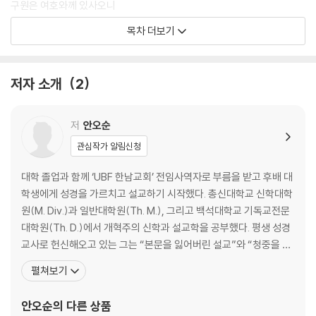
구원은 여호와께 있사오니
04(4:1-8) 56
목차 더보기
내 마음에 두신 더 많은 기쁨
05(5:1-12) 66
나의 왕, 나의 하나님
저자 소개
2
06(6:1-10) 78
나의 영혼을 건지시며
07(7:1-17) 88
저
안오순
내가 주께 피하오니
관심작가 알림신청
08(8:1-9) 102
사람이 무엇이기에
대학 졸업과 함께 ‘UBF 한남교회’ 전임사역자로 부름을 받고 후배 대
09(9:1-20) 112
학생에게 성경을 가르치고 설교하기 시작했다. 총신대학교 신학대학
공의로 세계를 심판하심이여
원(M. Div.)과 일반대학원(Th. M.), 그리고 백석대학교 기독교전문
10(10:1-18) 128
대학원(Th. D.)에서 개혁주의 신학과 설교학을 공부했다. 평생 성경
영원무궁한 왕
교사로 헌신해오고 있는 그는 “본문을 잃어버린 설교”와 “청중을 잃
11(11:1-7) 143
어버린 설교”에 안타까움을 느끼고 ‘어떻게 하면 성경 본문의 의미를
펼쳐보기
도망할 것인가? 피할 것인가?
바르게 찾아서 오늘의 청중에게 적실하게 적용하여 들리는 설교를 할
12(12:1-8) 152
수 있을까’에 관해 관심을 갖고 애를 쓰며 현재 다비드 목회연구원(D
안오순
의 다른 상품
거짓말과 순결한 말씀
avid Pastoral Educati