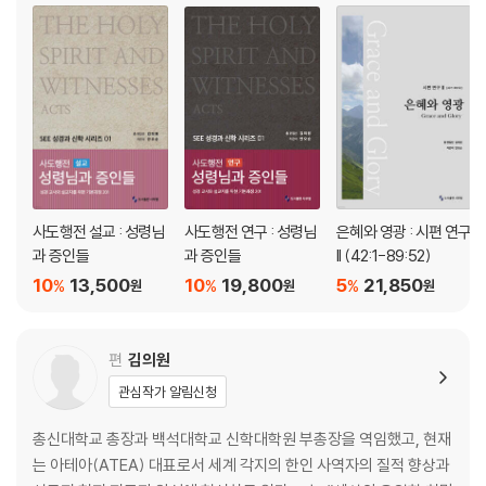
약속을 믿고 사는 우리 (12:10-13:18) - 189
제13강
누가 승리의 복을 누릴 수 있는가 (14:1-24) - 202
제14강
아브람의 믿음, 나의 믿음 (15:1-21) - 214
제15강
고통을 들으시는 여호와 (16:1-16) - 226
제16강
하나님의 소원, 내 소원 (17:1-27) - 236
사도행전 설교 : 성령님
사도행전 연구 : 성령님
은혜와 영광 : 시편 연구
제17강
과 증인들
과 증인들
II (42:1-89:52)
여호와가 할 수 없는 일이 있느냐 (18:1-15) - 249
10
13,500
10
19,800
5
21,850
%
%
%
원
원
원
제18강
내 기도의 힘 (18:16-19:38) -· 260
제19강
편
김의원
약속의 성취 (20:1-21:21) - 278
관심작가 알림신청
제20강
시험하시고 공급하시는 하나님 (21:22-22:24) - 294
총신대학교 총장과 백석대학교 신학대학원 부총장을 역임했고, 현재
제21강
는 아테아(ATEA) 대표로서 세계 각지의 한인 사역자의 질적 향상과
후계자를 위한 아내 (23:1-24:67) - 309