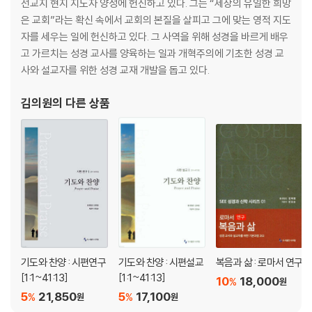
선교지 현지 지도자 양성에 헌신하고 있다. 그는 “세상의 유일한 희망
제22강
은 교회”라는 확신 속에서 교회의 본질을 살피고 그에 맞는 영적 지도
팥죽과 장자의 명분 (25:1-34) - 328
자를 세우는 일에 헌신하고 있다. 그 사역을 위해 성경을 바르게 배우
제23강
고 가르치는 성경 교사를 양육하는 일과 개혁주의에 기초한 성경 교
순종과 복 (26:1-33) - 342
사와 설교자를 위한 성경 교재 개발을 돕고 있다.
제24강
복과 속임수 (26:34-28:9) - 356
김의원
의 다른 상품
제25강
가장 소중한 만남 (28:10-22) - 373
제26강
빈손에서 번성함으로 (29:1-31:55) - 384
제27강
존재의 변화 (32:1-32) - 413
제28강
화해 (33:1-34:31) - 428
제29강
기도와 찬양 : 시편연구
기도와 찬양 : 시편설교
복음과 삶 : 로마서 연구
첫 믿음으로 돌아가라 (35:1-36:43) - 443
[1:1~41:13]
[1:1~41:13]
10
18,000
%
원
제30강
5
21,850
5
17,100
%
%
원
원
택함 받음과 미움 (37:1-36) - 459