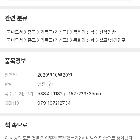
제31강
역전의 역전 (38:1-39:23) - 474
제32강
관련 분류
열방을 통치하시는 하나님 (40:1-41:57) - 490
제33강
국내도서
종교
기독교(개신교)
목회와 신학
신학일반
자기희생의 사랑 (42:1-44:34) - 508
국내도서
종교
기독교(개신교)
목회와 신학
설교/성경연구
제34강
하나님의 섭리 (45:1-28) - 530
품목정보
제35강
기근 중에도 번성 (46:1-47:31) - 542
발행일
2020년 10월 20일
제36강
판형
양장
다음 세대를 위한 축복 (48:1-22) - 559
제37강
쪽수, 무게, 크기
588쪽 | 1182g | 152*223*35mm
생명 살리는 하나님의 계획 (49:1-50:26) - 569
ISBN13
9791197212734
참고 도서 - 586
책 속으로
이 세상의 모든 것들은 어떻게 존재했는가? 하나님의 말씀으로 생겨났다.