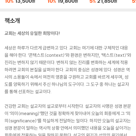
10
13,500
10
19,800
5
21,850
5
%
%
%
원
원
원
책소개
교회는 세상의 유일한 희망이다!
세상은 하루가 다르게 급변하고 있다. 교회는 여기에 대한 구체적인 대응
을 해야 한다. ‘콘텍스트(context)’와 환경은 변하지만, ‘텍스트(text)’와
진리는 변하지 않기 때문이다. 변하지 않는 진리를 변화하는 세계에 적용
하려면 교회의 본질을 살펴야 한다. 교회의 중심은 성경에 있다. 성경은 역
사의 소용돌이 속에서 여전히 영혼을 구원하고 교회를 바르게 세우며, 성
도를 양육하기 위해서 주신 하나님의 도구이다. 그 도구 중 하나는 설교자
를 통해 선포하는 설교이다.
건강한 교회는 설교자의 설교로부터 시작한다. 설교자의 사명은 성경 본문
이 ‘의미(meaning)’했던 것을 정확하게 찾아내어 오늘의 회중에게 그 ‘의
의(significance)’를 적실하게 전달하는 일이다. 하지만 오늘의 설교자는
성경 본문이 말하는 역사적 상황 안에서 의미했던 내용을 오늘을 살아가는
회중에게 적용하는 일을 잘하지 못한다. 설교의 위기가 석의의 위기에서