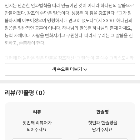
천지는 단순한 인과법칙을 따라 만들어진 것이 아니라 하나님의 말씀으로
만들어졌다. 창조의 수단은 말씀이다. 성경은 이 점을 강조한다. “그가 말
씀하시매 이루어졌으며 명령하시매 견고히 섰도다”(시 33:9). 하나님의
말씀은 일반적인 교훈이 아니다. 하나님의 말씀은 하나님의 존재 자체요,
능력 자체이다. 사람을 변화시키고 구원한다. 따라서 우리는 그 말씀을 신
뢰하고, 순종해야 한다.
그런데 더 놀라운 일은 만물을 창조하신 ‘그 말씀’이 곧 예수 그리스도시라
는 사실이다. “태초에 말씀이 계시니라 이 말씀이 하나님과 함께 계셨으니
책 속으로 더보기
이 말씀은 곧 하나님이시니라, 그가 태초에 하나님과 함께 계셨고 만물이
그로 말미암아 지은 바 되었으니 지은 것이 하나도 그가 없이는 된 것이 없
느니라”(요 1:1-3). “말씀이 육신이 되어 우리 가운데 거하시매 우리가 그
리뷰/한줄평
0
의 영광을 보니 아버지의 독생자의 영광이요 은혜와 진리가 충만하더
라”(요 1:14). 천지창조의 사역 속에 삼위의 하나님이 함께하셨다. 우리가
믿고 순종하는 예수 그리스도는 세상을 창조하신 창조주 하나님이시다. 그
리뷰
한줄평
하나님이신 성령님께서 오늘도 우리를 인도하시고 함께 하시는 선한 목자
첫번째 리뷰어가
첫번째 한줄평을
이시다.
되어주세요.
남겨주세요.
--- p.56