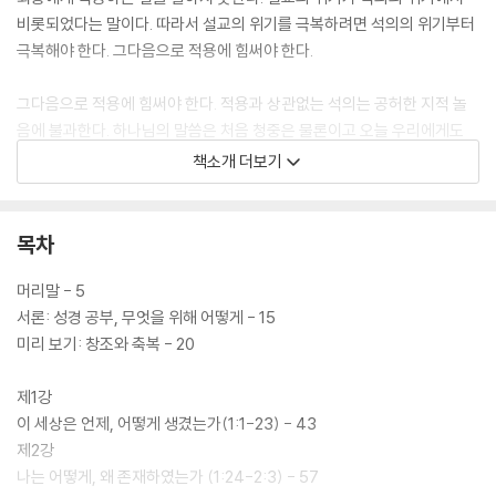
비롯되었다는 말이다. 따라서 설교의 위기를 극복하려면 석의의 위기부터
극복해야 한다. 그다음으로 적용에 힘써야 한다.
그다음으로 적용에 힘써야 한다. 적용과 상관없는 석의는 공허한 지적 놀
음에 불과한다. 하나님의 말씀은 처음 청중은 물론이고 오늘 우리에게도
적실하게 적용할 수 있기 때문이다. 성경은 당대 사람의 성경일 뿐만 아니
책소개 더보기
라 오늘 우리의 성경이기도 한다. 적용이란 본문을 통하여 찾아낸 신학적
메시지를 청중이 삶의 현장에서 그대로 실천하도록 도와주는 일이다. 즉
‘그때 그곳(at that time & there)’에서의 의미를 ‘오늘 이곳(now & he
목차
re)’에 적용하는 것을 말한다. 적용은 석의의 최종 목적이며, 설교의 최종
목적이다.
머리말 - 5
서론: 성경 공부, 무엇을 위해 어떻게 - 15
미리 보기: 창조와 축복 - 20
제1강
이 세상은 언제, 어떻게 생겼는가(1:1-23) - 43
제2강
나는 어떻게, 왜 존재하였는가 (1:24-2:3) - 57