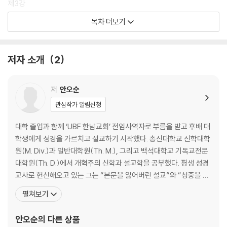
제3강
행복은 어디에 있는가 (2:4-25) - 69
목차 더보기
제4강
유혹과 타락 (3:1-7) - 82
제5강
저자 소개
2
나는 무엇을 소망해야 하는가 (3:8-24) - 91
제6강
죄, 다스려야 한다 (4:1-26) - 104
저
안오순
제7강
관심작가 알림신청
하나님과 함께 걸어가기 (5:1-6:8) - 118
제8강
대학 졸업과 함께 ‘UBF 한남교회’ 전임사역자로 부름을 받고 후배 대
심판과 구원 (6:9-8:19) - 131
학생에게 성경을 가르치고 설교하기 시작했다. 총신대학교 신학대학
제9강
원(M. Div.)과 일반대학원(Th. M.), 그리고 백석대학교 기독교전문
무지개 (8:20-9:29) - 148
대학원(Th. D.)에서 개혁주의 신학과 설교학을 공부했다. 평생 성경
제10강
교사로 헌신해오고 있는 그는 “본문을 잃어버린 설교”와 “청중을 잃
하나 되고 흩어지는 교회 (10:1-11:26) - 161
어버린 설교”에 안타까움을 느끼고 ‘어떻게 하면 성경 본문의 의미를
펼쳐보기
제11강
바르게 찾아서 오늘의 청중에게 적실하게 적용하여 들리는 설교를 할
축복의 약속 (11:27-12:9) - 176
수 있을까’에 관해 관심을 갖고 애를 쓰며 현재 다비드 목회연구원(D
안오순
의 다른 상품
제12강
avid Pastoral Educati