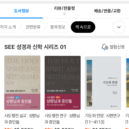
리뷰/한줄평
도서정보
배송/반품/교환
0
저자 소개
관련분류
품목정보
책 속으로
SEE 성경과 신학 시리즈 01
알림신청
사도행전 설교 : 성령님
사도행전 연구 : 성령님
기도와 찬양 : 시편연구
기
과 증인들
과 증인들
[1:1~41:13]
[1