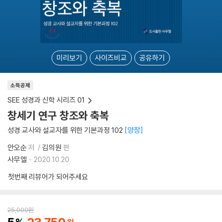
미리보기
사이즈비교
공유하기
소득공제
SEE 성경과 신학 시리즈 01
창세기 연구 창조와 축복
성경 교사와 설교자를 위한 기본과정 102
양장
안오순
저
김의원
편
사무엘
2020.10.20.
첫번째 리뷰어가 되어주세요
25,000
원