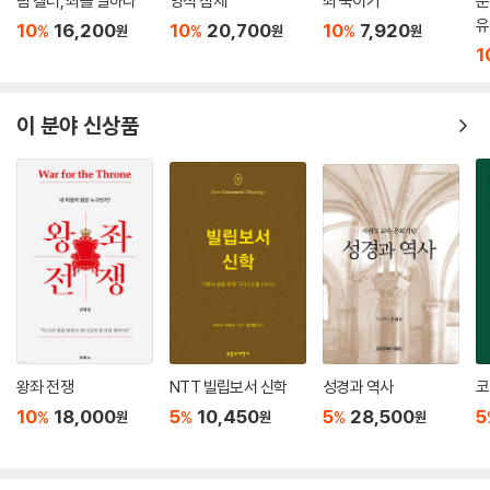
팀 켈러, 죄를 말하다
영적 침체
죄 죽이기
문
약을 되새기며 다신 한번 믿음의 길을 걷고자 한다.
유
10
16,200
10
20,700
10
7,920
%
%
%
원
원
원
1
오늘 우리에게 주는 의미는 무엇일까? 우리는 아직 목표가 이루어지지 않
았는데도 불구하고 중간 지점에서 멈춰버릴 때가 있다. 안주하기 쉽다. 만
족감에 빠지기 쉽다. 그러면 삶이 꼬인다. 어떻게 해야 하는가? 첫 믿음을
이 분야 신상품
회복해야 한다. 즉 ‘나의 벧엘’로 다시 올라가야 한다. 그리하여 내가 처음
인격적으로 만난 그 하나님, 내가 주님 앞에서 결단하고 맹세했던 그 약속
을 지켜야 한다. 세속의 파도에 휩쓸려 방황하며 피곤할 때마다 우리는 각
자의 벧엘로 돌아가서 하나님과 나누었던 첫 믿음의 밀어를 나눠야 한다.
침체의 늪에 빠진 자신을 구원해 주시도록 그분께 무릎을 꿇어야 한다. “벧
엘로 올라가자!” 이 말은 과거 야곱의 때로부터 오늘에 이르기까지의 숱한
세월 동안 성도의 신앙 회복 운동의 ‘좌우명(Motto)’이다.
--- p.447
왕좌 전쟁
NTT 빌립보서 신학
성경과 역사
코
10
18,000
5
10,450
5
28,500
5
%
%
%
원
원
원