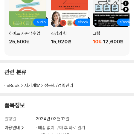
제7장 모든 것은 ‘왜?’에서 시작된다
목표를 발견하게 하는 마법의 질문 | 열정은 목적을 부른다 | ‘나는 이런 사
람이다’라는 말의 힘 | 인생의 우선순위를 정하라 | 재밌는 일도 이유가 없
으면 하지 않게 된다 | 고통은 나를 앞으로 나아가게 만든다 | 동기는 결국
하버드 자존감 수업
직감의 힘
그립
내 안에서 찾아야 한다 | 새로운 경험으로 열정에 불을 붙인다
25,500
15,920
10
12,600
%
원
원
원
제8장 끝까지 해내려는 두뇌 에너지가 필요하다
좋은 음식에서 에너지를 얻어야 한다 | 몸을 움직여라, 뇌도 움직인다 | 머
릿속을 어지럽히는 ‘개미’ 없애기 | 청소와 정리는 온몸의 감각을 깨운다 |
관련 분류
긍정적인 사람을 가까이하라 | 하나뿐인 뇌를 철저히 보호하라 | 새로운 것
을 배워야 뇌가 성장한다 | 주기적으로 스트레스를 관리하라 | 충분한 수면
eBook
자기계발
성공학/경력관리
이 보약이다 | 건강한 뇌를 위한 레시피
제9장 행동하게 만드는 습관 설계가 필요하다
품목정보
먼저 나 자신에게 친절해지기 | 하루에 한 걸음, 일을 잘게 나눠라 | 습관의
고리를 만드는 ‘자동 조종 모드’ | 나쁜 습관, 없애지 말고 대체하라 | 새로
발행일
2024년 03월 12일
운 습관을 만드는 WIN 기법 | 아주 작은 습관이 당신을 바꾼다 | 반드시 아
이용안내
배송 없이 구매 후 바로 읽기
침 루틴을 만들어라 | 더 나은 오늘을 위한 습관 만들기