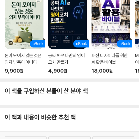
돈이 모이지 않는 것은
공짜 AI로 나만의 영어
패션 디자이너를 위한
M
의지 부족이 아니다
코치 만들기
AI 활용 바이블
이
9,900
4,900
18,000
1
원
원
원
이 책을 구입하신 분들이 산 분야 책
이 책과 내용이 비슷한 추천 책