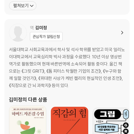
몰입》이 ‘확장판’으로 돌아왔다. 저자는 25년 넘게 세계 정상급의 CE
펼쳐보기
채운 질문은 무엇인가 | 올바른 질문은 지식을 힘으로 바꾼다
O, 운동선수, 배우, 각계각층의 성공한 사람들의 잠재력을 끌어낸 세
계적인 브레인 코치다. 기억력 향상, 두뇌 건강, 가속학습 분야의 뛰
제2부 낡은 마인드를 완전히 리셋하라
어난
역
김미정
제5장 자신에 대한 잘못된 편견을 없애라
관심작가 알림신청
우리의 뇌는 생각보다 똑똑하다 | ‘나는 여기까지야’라는 생각에 자꾸 지는
이유 | 누구에게나 천재성은 있다 | 긍정적인 사람이 더 건강한 이유 | 나를
서울대학교 사회교육과에서 학사 및 석사 학위를 받았고 미국 일리노
가두는 잘못된 신념에서 벗어나기 | 내 안의 비평가를 침묵시키는 법 | 제
이대학교에서 교육심리학 박사 과정을 수료했다. 10년 이상 영상번
한적 신념은 가장 나쁜 습관이다
역가로 활동했으며 현재 바른번역에 소속되어 활동 중이다. 옮긴 책
으로는 《그릿 GRIT》, 《톰 피터스 탁월한 기업의 조건》, 《누구와 함
제6장 나의 잠재력을 가두는 일곱 가지 거짓말
께 일할 것인가》, 《위대한 사상가 케빈 켈리의 현실적인 인생 조언》,
거짓말 1. 지능은 타고나는 것이다 | 거짓말 2. 우리는 뇌의 10퍼센트만 쓴
《직장으로 간 뇌 과학자》 등이 있다.
다 | 거짓말 3. 실수가 곧 실패다 | 거짓말 4. 아는 것이 힘이다 | 거짓말 5.
김미정
의 다른 상품
새로운 것은 쉽게 배울 수 없다 | 거짓말 6. 다른 사람의 조언을 들어야 한
다 | 거짓말 7. 천재는 따로 있다 | 거짓의 우물에 자신을 밀어 넣지 않으려
면
제3부 몰입해야 할 이유를 반드시 발견하라