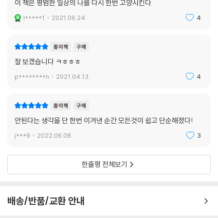
이 책은 평범한 일상의 나를 다시 한번 고양시킨다.
싶다면 지금 당장 이 책과 함께 새로운 여정을 떠나보자.
l*****1
2021.06.24.
4
종이책
구매
잘 보겠습니다 ㅋㅎㅎㅎ
p********n
2021.04.13.
4
종이책
구매
안된다는 생각을 단 한번 이겨낸 순간 모든것이 쉽고 단순해졌다!
j***9
2022.06.08.
3
한줄평 전체보기
배송/반품/교환 안내