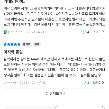
코로나19가 유행한 팬데믹 기간 동안 많은 것들이 변화했다. 사무실의 책
기대되는 책..
상이 사라지고 동료들과 얼굴을 마주하고 일하지 않고도 각자의 장소에서
워낙 유명한 작가이고 플랫폼이기에 기대를 안고 구매 했습니다 읽으며 자
일할 수 있는 새로운 업무 시스템도 등장했다. 기존의 방식에서 벗어나 새
신에게 끊임없는 질문을 던지게 하는 책인것 같습니다 완독후 후기가 아니
로운 환경에서 일할 때 어떻게 다른 이들과 소통하고 업무 효율성도 높일
여서 어떤 주관적인 결과물이 나올진 모르겠지만 벌써 마인드리셋이 되는
수 있을까? 변화한 환경에 빠르게 적응하고 지식을 습득하는 ‘학습 민첩
느낌 입니다 방치해두었던 뇌를 다시 깨우며 무한한 초능력을 발현하기까
성’을 배운다면 낯선 상황도 내 것으로 만들 수 있을 것이다.
지 수많은 트레이닝과 암시로 지금보다 더 나은 내 자신을 만들어 보려합
j********0
2021.04.21.
신고
4
댓글
0
니다 아들녀석들
-동물로 보는 네 가지 뇌 유형 분석 테스트
종이책
구매
마지막 몰입
사람들과 단절되고 고립되면서 우리는 그 무엇보다 ‘소통’의 중요성을 깨
닫게 되었다. 이 책에서는 우리 뇌를 4가지 유형으로 분석하여 각각의 특
짐퀵이라는 강사는 유튜버에서만 접하고 책에서는 처음으로 접한다 몰입
도를 원하는 사람은 이책으 추천 하는 바이다 책에있는 내용에서 감명 깊
징과 그에 맞는 학습법을 배울 수 있다. 치타, 올빼미, 돌고래, 코끼리 4가
은 부분은 항상 자기자신한테 "왜"라는 질문을 하여야한다... 행동하거나
지 동물로 나눠진 뇌 유형은 자신과 다른 뇌 유형을 가진 사람들과 협력하
생각을 할때 "왜"라는 질문은 자신을 되돌아 볼 수 있고 실수를 줄일 수 있
고 소통하는 법을 알려주며 동시에 어떻게 하면 더 효율적으로 책을 읽고,
다 이 책을 읽은 뒤 한번더 회독후 몰입도는 향상이 되었고 집중이 안되거
외우고, 합리적으로 문제 해결을 할 수 있는지 가르쳐준다.
p*****8
2023.11.20.
신고
3
댓글
0
나 공부를 할때 잡
리뷰 전체보기
-두뇌 에너지를 샘솟게 하는 영양소 처방전
팬데믹 기간 동안 우리의 ‘건강’ 역시 새로운 화두가 되었다. 아무리 학습