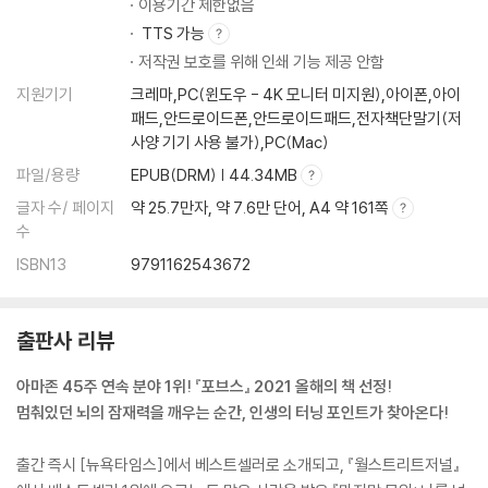
이용기간 제한없음
TTS 가능
제10장 목표를 향한 강렬한 몰입이 필요하다
저작권 보호를 위해 인쇄 기능 제공 안함
몰입에 이르는 것이 성공의 열쇠다 | 동기부여의 소스 코드, 몰입의 4단계
| 온전히 집중하기 위한 다섯 가지 조건 | 몰입을 방해하는 악당을 저지하
지원기기
크레마,PC(윈도우 - 4K 모니터 미지원),아이폰,아이
패드,안드로이드폰,안드로이드패드,전자책단말기(저
라 | 제대로 몰입해본 적 있는가?
사양 기기 사용 불가),PC(Mac)
제4부 잠재력을 터뜨리며 지금의 나를 넘어서라
파일/용량
EPUB(DRM) | 44.34MB
글자 수/ 페이지
약 25.7만자, 약 7.6만 단어, A4 약 161쪽
제11장 주의 산만에서 벗어나 집중하는 법
수
성공과 노력의 핵심은 집중력이다 | 분주한 마음을 가라앉히는 세 가지 방
ISBN13
9791162543672
법 | 집중을 통해 생산적 사고 연습하기
제12장 배우는 능력을 업그레이드하는 법
출판사 리뷰
학습 능력의 4단계를 넘어서야 한다 | 낡은 공부 방법은 단호히 버려라 |
벼락치기는 정말 효과적일까? | 필기력 업그레이드를 위한 TIP 기법 | 평
아마존 45주 연속 분야 1위! 『포브스』 2021 올해의 책 선정!
생학습은 ‘무엇’보다 ‘어떻게’가 중요하다
멈춰있던 뇌의 잠재력을 깨우는 순간, 인생의 터닝 포인트가 찾아온다!
제13장 기억력을 최대치로 끌어올리는 법
출간 즉시 [뉴욕타임스]에서 베스트셀러로 소개되고, 『월스트리트저널』
기억의 한계를 뛰어넘는 방법, ‘MOM’ | 회상 능력을 높이는 베이커-베이