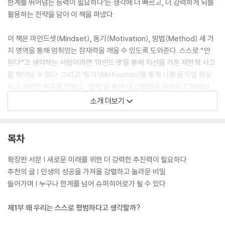
한계를 뛰어넘는 능력이 필요하다’는 생각에 더 빠르고, 더 강력하게 뇌를
활용하는 전략을 담아 이 책을 펴냈다.
이 책은 마인드셋(Mindset), 동기(Motivation), 방법(Method) 세 가
지 영역을 통해 멈춰있는 잠재력을 깨울 수 있도록 도와준다. 스스로 “안
된다”고 생각하는 사람이라면 ‘마인드셋’을 통해 자신을 가둔 제한적 사고
를 벗어날 수 있다. 그리고 ‘동기’(Motivation)를 통해 나를 움직일 확실
하고 강력한 목표를 만들고, ‘방법’을 통해 내 실행력을 강화하고 10배의
속도로 학습력을 키워줄 뇌 활용법을 찾는다면 누구나 뇌를 변화시키고 원
소개 더보기
하는 것을 이룰 수 있다.
확장판에서는 여기에 한 가지가 더 추가되었다. 바로 모멘텀(Momentu
목차
m)이다. 모멘텀은 어떤 상황에서도 멈추지 않는 힘이다. 저자는 앞서 세
가지 영역을 활용한 새로운 방법들을 제시하며 이 방법으로 무한한 추진력
확장판 서문 | 새로운 미래를 위한 더 강력한 추진력이 필요하다
과 원동력을 얻게 되고, 이는 끊임없는 성공을 만들어낸다고 밝혔다. 몰입
추천의 글 | 인생의 성공을 가져올 강렬하고 놀라운 비밀
력을 최대치로 끌어올릴 수 있는 짐 퀵만의 집중, 학습, 기억력, 속독, 사고
들어가며 | 누구나 한계를 넘어 슈퍼히어로가 될 수 있다
전략은 전 세계 195개국의 수억 명이 열광한 매우 효과적이고 널리 검증된
방법이다. 세상은 끊임없이 진화하며 우리가 마주하는 변화의 파도는 우리
제1부 왜 우리는 스스로 평범하다고 생각할까?
가 한계에 머무르지 않고 더욱더 힘차게 앞으로 나아가길 기다리고 있다.