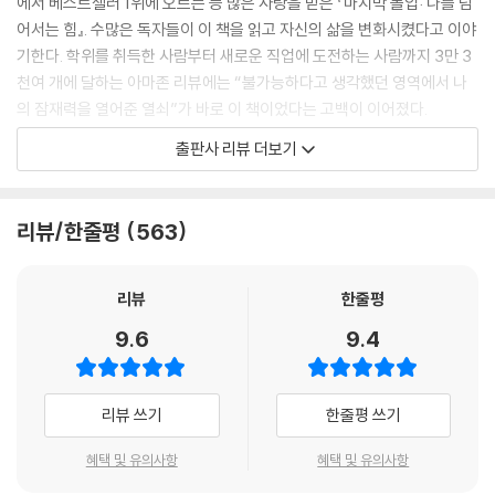
에서 베스트셀러 1위에 오르는 등 많은 사랑을 받은 『마지막 몰입: 나를 넘
커 패러독스 | 대량의 정보를 기억하는 특별한 방법 | 기계적 암기에서 능
어서는 힘』. 수많은 독자들이 이 책을 읽고 자신의 삶을 변화시켰다고 이야
동적 상상으로 | 기억하려는 대상에 깊은 인상을 부여하라 | 단어 10개로
기한다. 학위를 취득한 사람부터 새로운 직업에 도전하는 사람까지 3만 3
잘 외워지는 이야기 만들기 | 메모 없이 기억하는 ‘장소법’ | 사람의 이름을
천여 개에 달하는 아마존 리뷰에는 “불가능하다고 생각했던 영역에서 나
쉽게 기억하는 ‘BE SUAVE ’ | 단어를 쉽게 기억하는 시각화 기법 | 기억 훈
의 잠재력을 열어준 열쇠”가 바로 이 책이었다는 고백이 이어졌다.
련을 위해 더 생각해야 할 것들
출판사 리뷰 더보기
이 책의 저자 ‘짐 퀵’은 기억력 향상, 두뇌 건강, 가속학습 분야의 세계적인
제14장 읽는 속도를 쉽고 빠르게 높이는 법
두뇌 전문가이며 UN, 미국 백악관, 하버드대학교, 구글, 스페이스X, 나이
독서는 왜 우리를 똑똑하게 만드는가 | 나의 독서 속도 측정하기 | 독서의
키 등 세계 유수의 기업과 단체, 기관에서 앞다투어 초청하는 최고의 연사
리뷰/한줄평
563
속도를 떨어뜨리는 습관들 | 빠르게 읽는 독서 습관에 대한 오해5 | 손가락
이다. 2021년 초판을 출간하고, 독자들의 수많은 성원과 그들의 변화된 삶
으로 짚어가며 읽기의 효과 | 독서 속도를 높이는 연습 방법 | 속독은 긍정
을 지켜보며 저자는 독자들을 위해 새로운 시대에 걸맞은 업그레이드된 뇌
적인 성취감을 안겨준다 | 인생을 바꾸는 독서 습관 만들기
활용법을 알려주고자 확장판을 펴냈다.
리뷰
한줄평
9.6
9.4
제15장 생각의 폭을 깊고 넓게 확장하는 법
“우리 내면에는 슈퍼히어로가 있고
여섯 가지 생각 모자로 문제 해결하기 | 당신에게 있는 다중지능을 활용하
이 책은 그 힘을 발휘하는 법을 알려준다!”_스탠 리(故 마블 전 명예회장)
라 | 당신은 어떻게 배우는 사람인가? | 더 빠르고 예리한 사고력을 키우는
평범한 인생을 역전시키는 잠재력의 놀랍고 위대한 힘!
리뷰 쓰기
한줄평 쓰기
심성 모델 | 완전히 새롭게 생각하기 시작했다면 | 변화의 포인트를 발견하
는 4단계 사고법 | 사고의 도약을 위한 체크리스트
이 책의 제1부에서는 스스로를 한계의 벽 안에 가뒀던 저자의 과거 이야기
혜택 및 유의사항
혜택 및 유의사항
와 함께 배우고 생각하는 인간의 행동과 습관을 나쁘게 길들이는 환경과