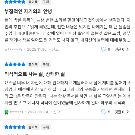
종이책
구매
마음에 연료를 채우는 방법
제4부는 짐 퀵만의 노하우가 담긴 집중, 학습, 기억력, 속독, 사고법의 비
부정적인 자기와의 안녕
밀을 알려준다. 저자가 25년 넘게 다양한 분야의 연구와 이론을 살피고 직
제19장 AI와 한 팀으로 원하는 것을 이뤄내라
접 전문가들과 만나 그들의 성공 전략이 무엇인지 이야기 나누었다. 그리
틀에 박힌 제목에, 늘상 뻔한 소리를 할것이라고 첫인상에서 생각했다. 지
우리 뇌의 베스트 파트너, AI | 지식과 추론의 차이 | 증강지능으로 학습의
인의 추천으로 읽게 되었는데, 뻔한 내용은 맞지만 나에게는 꽤 큰 울림을
고 자신만의 노하우를 더해 그 핵심을 제4부에 담았다. 여기서 소개된 방
질을 높여라 | ‘인공지능’으로 ‘인간지능’을 확장하는 법 | 무한 학습을 위한
주었다. 40대 중반인데, 삶에 있어 더이상 발전이 없는것 같은 느낌, 공부
법을 직접 실천해본다면 누구라도 쉽게 집중력, 학습력, 기억력을 향상시
를 하거나 책을 읽어도 잘 기억도 나지 않고, 내자신의 능력에 대해 부정적
10가지 AI 프롬프트 | AI 시대, 성공의 파도를 타는 사람들 | 기술과 인간의
키고 방대한 정보를 효율적으로 입력하는 속독법에 능수능란해질 것이며
인 생각이 쌓여가는 요즘이었다. 내 자신의 한계라 생각하고, 내 머리를 탓
잠재력이 융합하는 시대 | 운전대를 잡는 건 AI가 아닌 나 자신
넓고 깊은 사고가 가능해질 것이다.
w******9
2022.11.30.
신고
9
댓글
0
하고, 세월을
나오며 | 성공의 답은 내 안에 있다
한층 더 강력하게 업그레이드 된 『마지막 몰입: 나를 넘어서는 힘』확장판!
종이책
구매
부록 1. 잠재력을 끌어올리는 13일 플랜
100페이지 가량 추가된 ‘더’ 빠르고, ‘더’ 강력한 뇌 활용법!
의식적으로 사는 삶, 상쾌한 삶
부록 2. 추천 도서
요즈음 너무 내 자신에 대해 관대해지고 게을러져서 삶에 재미를 잃어가고
주
“마지막으로 단 한 번 ‘여기까지’라는 한계를 뛰어넘는 순간”이 필요한 사
있었다. 예전에 한창 열심히 살 때 그때의 나의 모습을 기억하면 현재의 나
람들을 위해 이 책을 펼쳐 보아라. 이 책의 제5부에는 저자가 25년 넘게 쌓
의 모습은 만족이 안된다. 나는 항상 독서를 하면 내 삶을 고양시키는 에너
아온 성공 전략과 노하우에 추가적으로 시대에 뒤떨어지지지 않을 추진력
지를 받고 그 에너지 덕택에 살아있음에 감사하게 된다. 하루의 시작과 끝
을 얻는 방법을 더했다.
이 달라지고 나라는 인간이 긍정적으로 바뀐다. 내가 선택한 이 책은 마지
l*****1
2021.06.24.
신고
5
댓글
0
막몰입이라
-하이브리드, 재택 근무 등 달라진 업무 환경을 위한 솔루션
종이책
구매