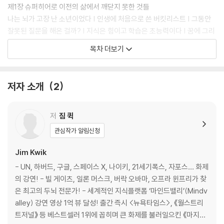
이제 한층 더 업그레이드된 《마지막 몰입 확장판:나를 넘어서는 힘》과 함
제1장 슈퍼히어로 이전의 삶에서 깨닫지 못한 것들
께 내 앞의 한계를 깨부시고 인생을 바꾸는 새로운 여정을 시작해 보자.
나는 뇌가 고장 난 소년이었다 | 인생에 처음으로 쓴 버킷리스트 | 그동안
잘못된 질문을 해온 걸까? | 지식은 힘이고 학습은 초능력이다 | 꿈에 그리
던 슈퍼히어로 학교에 가다 | 이제 지금의 나는 잊어라 | 마인드셋, 동기, 방
목차 더보기
법이 핵심이다
제2장 습관을 나쁘게 길들이는 디지털 빌런의 등장
저자 소개
2
우리를 쉴 수 없게 만드는 정보의 홍수 | 몰입할 에너지를 뺏는 멀티태스킹
| 기억력을 갉아먹는 디지털 아웃소싱 | 무의식적인 클릭은 생각의 근육을
없앤다 | 문제의 해결은 의식하는 데서 시작된다
저
짐 퀵
관심작가 알림신청
제3장 ‘나는 할 수 없어’라는 생각의 함정
해내겠다는 욕망은 반드시 나를 바꾼다 | 우리의 기분과 행동을 좌우하는
Jim Kwik
숨은 힘 | 뇌와 장이 당신의 멘탈을 결정한다 | 스스로 배우고 가르치는 시
- UN, 하버드, 구글, 스페이스 X, 나이키, 21세기폭스, 자포스… 화제
대가 온다 | 천재가 남긴 단서에 성공의 답이 있다
의 강연! - 빌 게이츠, 일론 머스크, 버락 오바마, 오프라 윈프리가 찾
은 최고의 두뇌 전문가! - 세계적인 지식플랫폼 ‘마인드밸리’(Mindv
제4장 짧은 시간 안에 원하는 것을 얻는 법
alley) 강연 영상 1억 뷰 달성! 출간 즉시 <뉴욕타임스>, 《월스트리
무엇이든 쉽고 빠르게 배우는 FASTER 기법 | 나를 넘어서겠다는 결심이
트저널》 등 베스트셀러 1위에 꼽히며 큰 화제를 불러일으킨 《마지막
들었다면 | 원하는 것에 몰입하고 싶다면 질문하라 | 당신의 머릿속을 꽉