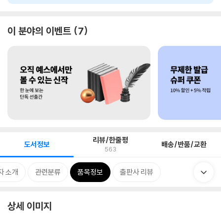
이 분야의 이벤트
7
리뷰/한줄평
도서정보
배송/반품/교환
563
자 소개
관련분류
품목정보
출판사 리뷰
상세 이미지