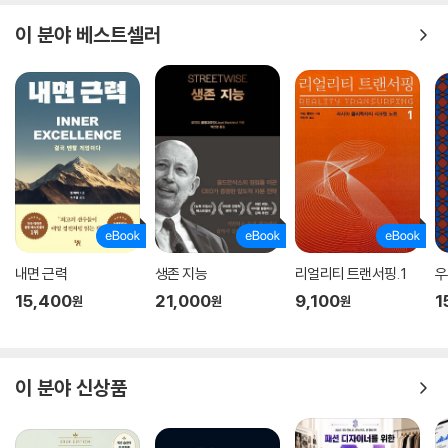
이 분야 베스트셀러
내면 근력
생존 지능
리얼리티 트랜서핑. 1
우
15,400
21,000
9,100
1
원
원
원
이 분야 신상품