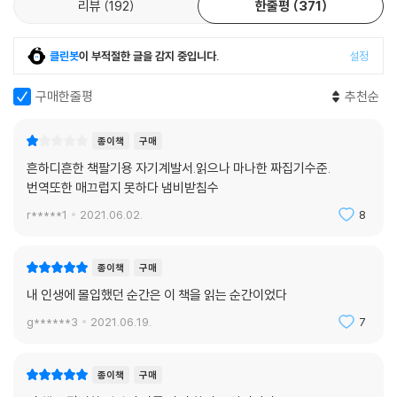
리뷰
192
한줄평
371
시간을 늘려도 우리 몸이 그것을 뒷받침하지 않는다면 뛰어난 능력을 발휘
하기 어렵다. 이 책에서는 우리가 더 효과적으로 두뇌 에너지를 섭취할 수
있도록 영양제와 누트로픽(뇌 기능 개선제)을 소개하며 획기적으로 인지
클린봇
이 부적절한 글을 감지 중입니다.
설정
능력을 향상하는 최신 연구들을 알려준다.
구매한줄평
추천순
-AI를 활용한 10가지 학습 프롬프트 제공
종이책
구매
영화 [터미네이터]처럼 ‘스카이넷’이 인간을 점령하고, AI가 우리 직업을
흔하디흔한 책팔기용 자기계발서.읽으나 마나한 짜집기수준.
빼앗으며 적이 된다고 생각하는 시나리오는 지우는 게 좋다. 매일 모든 것
번역또한 매끄럽지 못하다 냄비받침수
이 급변하는 디지털 시대이기에 AI를 활용한다면 기존 학습 방법를 뛰어넘
r*****1
2021.06.02.
8
어 더 효과적인 결과를 얻을 수 있다. 계산기가 우리 대신 계산을 해주더라
도 수식을 만들어내는 건 우리의 추론 능력이라는 사실을 기억하며 AI를
활용하는 기술을 익혀보자. AI는 우리의 적이 아니라 효과적인 팀 파트너
종이책
구매
가 될 것이다.
내 인생에 몰입했던 순간은 이 책을 읽는 순간이었다
g******3
2021.06.19.
7
『마지막 몰입 확장판: 나를 넘어서는 힘』은 원하는 것을 얻기 위해 끝까지
몰입해 자신의 한계를 뛰어넘어 나아가는 힘이 무엇인지 보여주는 최고의
책이다. 공부, 건강, 커리어, 인간관계 등 다양한 방면에서 성장하고 원하
종이책
구매
는 삶을 살기 위해 자신의 무궁무진한 잠재력을 깨워 최대치로 끌어올리고