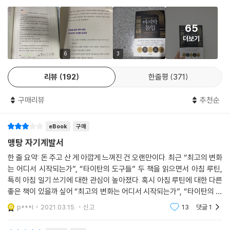
제5부 한계 없는 잠재력을 무한히 추진하라
사고방식의 문제를 지적한다. 우리가 익숙하게 생각하는 디지털 환경이나
사람들의 통념이 우리의 능력을 오히려 퇴화시키고 성장하지 못하게 만드
65
제16장 변화한 업무 환경을 극복하고 한계를 뛰어넘는 법
는 원인이며 이를 제거하고 이겨내야만 자신의 진정한 능력을 마주하게 된
더보기
낯선 상황도 내 것으로 만드는 ‘학습 민첩성’ | 1만 시간의 법칙은 거짓이 아
다는 것이다.
니다 | ‘함께’일 때 배울 수 있는 것 | 감정을 잘 다루면 벌어지는 놀라운 마
6
3
법 | 한계를 넘어 달리는 ‘DRIVE’의 힘 | 변화의 폭풍 속에 도약의 기회가
제2부는 어렸을 때부터 쌓아온 자기 자신에 대한 잘못된 편견을 없애고 잠
있다
리뷰
192
한줄평
371
재력을 가두는 7가지 오래된 통념의 거짓과 진실이 무엇인지 설명하며 마
인드셋을 철저히 재설계할 것을 주장한다. 대표적으로 ‘IQ, 환경, 재능은 타
구매리뷰
추천순
제17장 뇌 유형을 파악하면 생산성과 관계가 향상된다
고나는 것’이라는 변명과 편견으로 자신의 능력을 과소평가하는 경우를 소
내 뇌는 어떤 동물과 닮았는가 | 뇌 유형을 알면 성공의 공식이 바뀐다 | 나
개한다. ‘나는 여기까지야’라는 학습된 무력감에 익숙해진 마인드가 자신
의 성장 잠재력을 깨우는 맞춤형 계획법 | 우리는 다르기 때문에 협력한다
eBook
구매
의 잠재력을 가두는 가장 강력하고 유일한 족쇄임을 깨닫게 한다.
| 뇌 유형 활용법 1. 읽는 순간 똑똑해지는 독서법 |뇌 유형 활용법 2. 더 많
맹탕 자기계발서
은 것을 외우는 기억 훈련법 | 뇌 유형 활용법 3. 합리적인 의사결정과 문제
제3부에서는 원하는 것을 이루기 위해 필요한 강력한 동기와 지속하는 힘
한 줄 요약: 돈 주고 산 게 아깝게 느껴진 건 오랜만이다. 최근 “최고의 변화
해결 하는 법 | 뇌 유형은 바뀔 수 있는가 | 소통의 시작은 나 자신을 아는
이 무엇인지 이야기한다. “아무리 재밌는 일이라도 이유가 없으면 결국 하
는 어디서 시작되는가”, “타이탄의 도구들” 두 책을 읽으면서 아침 루틴,
것
지 않게 된다.”고 말하며 행동하게 하는 동기부여의 필요성을 거듭 강조한
특히 아침 일기 쓰기에 대한 관심이 높아졌다. 혹시 아침 루틴에 대한 다른
다. 더불어 자신을 움직이게 할 목적을 찾았다면 이를 이루기 위해 끝까지
좋은 책이 있을까 싶어 “최고의 변화는 어디서 시작되는가”, “타이탄의 도
제18장 더 효과적으로 두뇌 에너지 섭취하기
해내는 에너지원인 두뇌와 습관, 몰입의 힘을 기르는 것이 무엇보다 중요
구들” 두 책을 구매한 사람들이 많이 클릭한 책을 살펴봤다. 두 책 모두에
p***l
2021.03.15.
신고
13
댓글
1
뇌 영양에 관한 다섯 가지 거짓말 | 멈춰 있는 뇌를 깨우는 영양소 | 혀가 아
하다고 말한다.
닌 뇌에 좋은 것을 먹어라 | 몰입력을 끌어올리는 누트로픽과 영양보충제 |